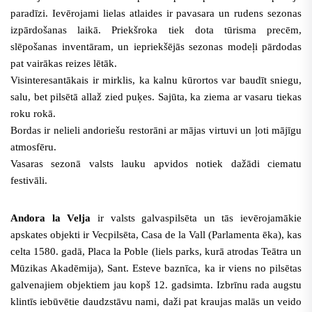
paradīzi. Ievērojami lielas atlaides ir pavasara un rudens sezonas
izpārdošanas laikā. Priekšroka tiek dota tūrisma precēm,
slēpošanas inventāram, un iepriekšējās sezonas modeļi pārdodas
pat vairākas reizes lētāk.
Visinteresantākais ir mirklis, ka kalnu kūrortos var baudīt sniegu,
salu, bet pilsētā allaž zied puķes. Sajūta, ka ziema ar vasaru tiekas
roku rokā.
Bordas ir nelieli andoriešu restorāni ar mājas virtuvi un ļoti mājīgu
atmosfēru.
Vasaras sezonā valsts lauku apvidos notiek dažādi ciematu
festivāli.
Andora la Velja
ir valsts galvaspilsēta un tās
ievērojamākie
apskates objekti ir Vecpilsēta, Casa de la Vall (Parlamenta ēka
), kas
celta 1580. gadā
, Placa la Poble (liels parks, kurā atrodas Teātra un
Mūzikas Akadēmija),
Sant. Esteve baznīca, ka ir viens no pilsētas
galvenajiem objektiem jau kopš 12. gadsimta.
Izbrīnu rada augstu
klintīs iebūvētie daudzstāvu nami, daži pat kraujas malās un veido