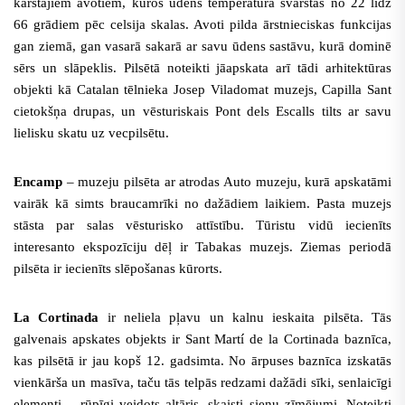
karstajiem avotiem, kuros ūdens temperatūra svārstās no 22 līdz
66 grādiem pēc celsija skalas. Avoti pilda ārstnieciskas funkcijas
gan ziemā, gan vasarā sakarā ar savu ūdens sastāvu, kurā dominē
sērs un slāpeklis. Pilsētā noteikti jāapskata arī tādi arhitektūras
objekti kā Catalan tēlnieka Josep Viladomat muzejs, Capilla Sant
cietokšņa drupas, un vēsturiskais Pont dels Escalls tilts ar savu
lielisku skatu uz vecpilsētu.
Encamp
– muzeju pilsēta ar atrodas Auto muzeju, kurā apskatāmi
vairāk kā simts braucamrīki no dažādiem laikiem. Pasta muzejs
stāsta par salas vēsturisko attīstību. Tūristu vidū iecienīts
interesanto ekspozīciju dēļ ir Tabakas muzejs.
Ziemas periodā
pilsēta ir iecienīts slēpošanas kūrorts.
La Cortinada
ir neliela pļavu un kalnu ieskaita pilsēta. Tās
galvenais apskates objekts ir Sant Martí de la Cortinada baznīca,
kas pilsētā ir jau kopš 12. gadsimta. No ārpuses baznīca izskatās
vienkārša un masīva, taču tās telpās redzami dažādi sīki, senlaicīgi
elementi – rūpīgi veidots altāris, skaisti sienu zīmējumi. Noteikti