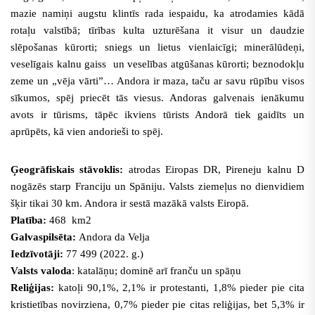
mazie namiņi augstu klintīs rada iespaidu, ka atrodamies kādā
rotaļu valstībā; tīrības kulta uzturēšana it visur un daudzie
slēpošanas kūrorti; sniegs un lietus vienlaicīgi; minerālūdeņi,
veselīgais kalnu gaiss un veselības atgūšanas kūrorti; beznodokļu
zeme un „vēja vārti”…
Andora ir maza, taču ar savu rūpību visos
sīkumos, spēj priecēt tās viesus. Andoras galvenais ienākumu
avots ir tūrisms, tāpēc ikviens tūrists Andorā tiek gaidīts un
aprūpēts, kā vien andorieši to spēj.
Ģeogrāfiskais stāvoklis:
atrodas Eiropas DR, Pireneju kalnu D
nogāzēs starp Franciju un Spāniju. Valsts ziemeļus no dienvidiem
šķir tikai 30 km.
Andora ir sestā mazākā valsts Eiropā.
Platība:
468 km2
Galvaspilsēta:
Andora da Velja
Iedzīvotāji:
77 499 (2022. g.)
Valsts valoda
: katalāņu; dominē arī franču un spāņu
Reliģijas:
katoļi 90,1%, 2,1% ir protestanti, 1,8% pieder pie cita
kristietības novirziena, 0,7% pieder pie citas reliģijas, bet 5,3% ir