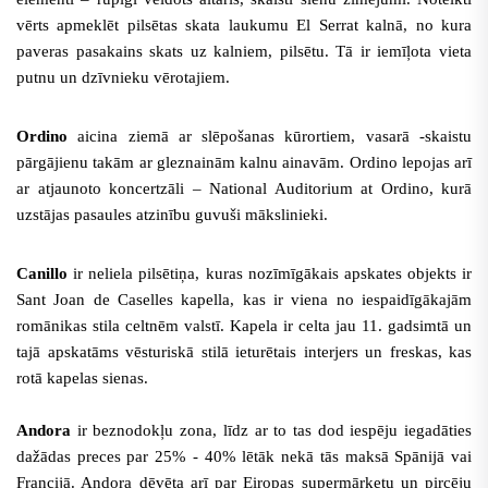
vērts apmeklēt pilsētas skata laukumu El Serrat kalnā, no kura
paveras pasakains skats uz kalniem, pilsētu. Tā ir iemīļota vieta
putnu un dzīvnieku vērotajiem.
Ordino
aicina ziemā ar slēpošanas kūrortiem, vasarā -skaistu
pārgājienu takām ar gleznainām kalnu ainavām. Ordino lepojas arī
ar atjaunoto koncertzāli – National Auditorium at Ordino, kurā
uzstājas pasaules atzinību guvuši mākslinieki.
Canillo
ir neliela pilsētiņa, kuras nozīmīgākais apskates objekts ir
Sant Joan de Caselles kapella, kas ir viena no iespaidīgākajām
romānikas stila celtnēm valstī. Kapela ir celta jau 11. gadsimtā un
tajā apskatāms vēsturiskā stilā ieturētais interjers un freskas, kas
rotā kapelas sienas.
Andora
ir beznodokļu zona, līdz ar to tas dod iespēju iegadāties
dažādas preces par 25% - 40% lētāk nekā tās maksā Spānijā vai
Francijā. Andora dēvēta arī par Eiropas supermārketu un pircēju