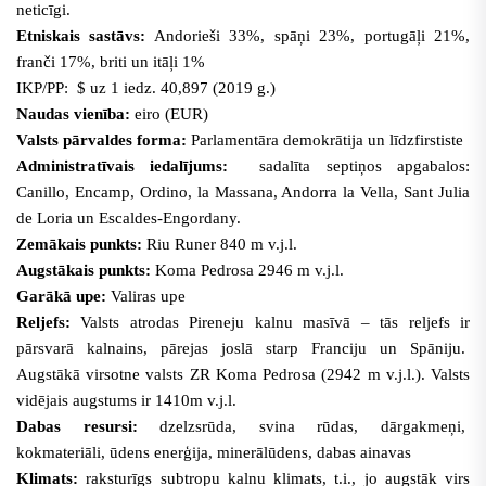
neticīgi.
Etniskais sastāvs:
Andorieši 33%, spāņi 23%, portugāļi 21%,
franči 17%, briti un itāļi 1%
IKP/PP: $ uz 1 iedz. 40,897 (2019 g.)
Naudas vienība:
eiro (EUR)
Valsts pārvaldes forma:
Parlamentāra demokrātija un līdzfirstiste
Administratīvais iedalījums:
sadalīta septiņos apgabalos:
Canillo, Encamp, Ordino, la Massana, Andorra la Vella, Sant Julia
de Loria un Escaldes-Engordany.
Zemākais punkts:
Riu Runer 840 m v.j.l.
Augstākais punkts:
Koma Pedrosa 2946 m v.j.l.
Garākā upe:
Valiras upe
Reljefs:
Valsts atrodas Pireneju kalnu masīvā –
tās reljefs ir
pārsvarā kalnains
, pārejas joslā starp Franciju un Spāniju.
Augstākā virsotne valsts ZR Koma Pedrosa (2942 m v.j.l.). Valsts
vidējais augstums ir 1410m v.j.l.
Dabas resursi:
dzelzsrūda, svina rūdas, dārgakmeņi,
kokmateriāli, ūdens enerģija, minerālūdens, dabas ainavas
Klimats:
raksturīgs subtropu kalnu klimats, t.i., jo augstāk virs