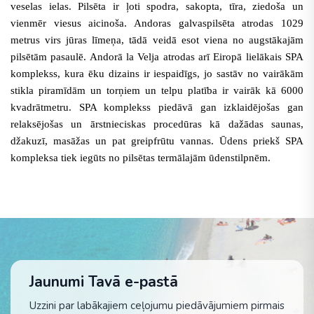
veselas ielas. Pilsēta ir ļoti spodra, sakopta, tīra, ziedoša un
vienmēr viesus aicinoša
. Andoras galvaspilsēta atrodas 1029
metrus virs jūras līmeņa, tādā veidā esot viena no augstākajām
pilsētām pasaulē. Andorā la Velja atrodas arī Eiropā lielākais SPA
komplekss, kura ēku dizains ir iespaidīgs, jo sastāv no vairākām
stikla piramīdām un torņiem un telpu platība ir vairāk kā 6000
kvadrātmetru. SPA komplekss piedāvā gan izklaidējošas gan
relaksējošas un ārstnieciskas procedūras kā dažādas saunas,
džakuzī, masāžas un pat greipfrūtu vannas. Ūdens priekš SPA
kompleksa tiek iegūts no pilsētas termālajām ūdenstilpnēm.
Jaunumi Tavā e-pastā
Uzzini par labākajiem ceļojumu piedāvājumiem pirmais