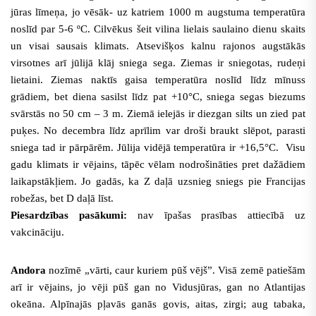
jūras līmeņa, jo vēsāk- uz katriem 1000 m augstuma temperatūra
noslīd par 5-6 ºC. Cilvēkus šeit vilina lielais saulaino dienu skaits
un visai sausais klimats. Atsevišķos kalnu rajonos augstākās
virsotnes arī jūlijā klāj sniega sega. Ziemas ir sniegotas, rudeņi
lietaini. Ziemas naktīs gaisa temperatūra noslīd līdz mīnuss
grādiem, bet
diena sasilst līdz pat +10°C, sniega segas biezums
svārstās no 50 cm – 3 m. Ziemā ielejās ir diezgan silts un zied pat
puķes. No decembra līdz aprīlim var droši braukt slēpot, parasti
sniega tad ir pārpārēm. Jūlija vidējā temperatūra ir +16,5°C. Visu
gadu klimats ir vējains, tāpēc vēlam nodrošināties pret dažādiem
laikapstākļiem. Jo gadās, ka Z daļā uzsnieg sniegs pie Francijas
robežas, bet
D daļā līst.
Piesardzības pasākumi:
nav īpašas prasības attiecībā uz
vakcināciju.
Andora
nozīmē „vārti, caur kuriem pūš vējš”. Visā zemē patiešām
arī ir vējains, jo vēji pūš gan no Vidusjūras, gan no Atlantijas
okeāna. Alpīnajās pļavās ganās govis, aitas, zirgi; aug tabaka,