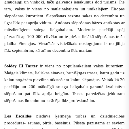
graudaugi un vīnkoki, taču galvenos ienākumus dod tūrisms. Pie
tam, valsts ir viens no saulainākajiem un unikālajiem Eiropas
slēpošanas kūrortiem. Slēpošanas sezona sākās no decembra un
ilgst līdz pat aprīļa vidum. Andoras slēpošanas bāzes aprīkotas ar
mūsdienīgiem sniega lielgabaliem. Modernie pacēlāji spēj
pārvadāt ap 100 000 cilvēku un te plešas lielākā slēpošanas trašu
platība Pirenejos. Viesnīcās vislielākais noslogojums ir no jūlija
līdz septembrim, kā arī no decembra līdz martam.
Soldey El Tarter
ir viens no populārākajiem valsts kūrortiem.
Maigais klimats, lieliskās ainavas, brīnišķīgas trases, katru gadu uz
kalnu nogāzēm pievilina tūkstošiem kalnu slēpotājus. Vairāk kā 20
pacēlāju un 200 mākslīgā sniega lielgabalu garantē kvalitatīvu
slēpošanu pat līdz aprīļa beigām. Trases paredzētas jebkuram
slēpošanas līmenim no iesācēja līdz profesionālim.
Les Escaldes
piedāvā ķermeņa tīrības un dziedniecības
procedūras- saunas, pirtis, baseinus
. Pilsēta pazīstama ar saviem