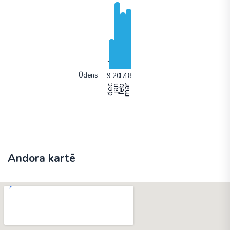
Ūdens
dec
jan
feb
mar
Andora kartē