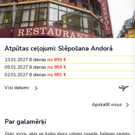
Atpūtas ceļojumi: Slēpošana Andorā
23.01.2027
8 dienas
no 893 €
09.01.2027
8 dienas
no 956 €
02.01.2027
8 dienas
no 981 €
Visi datumi
Apskatīt visus
Par galamērķi
Zirgi, govis, aitas un kalnu pļavu zaļums vasarās, baltums ziemās;