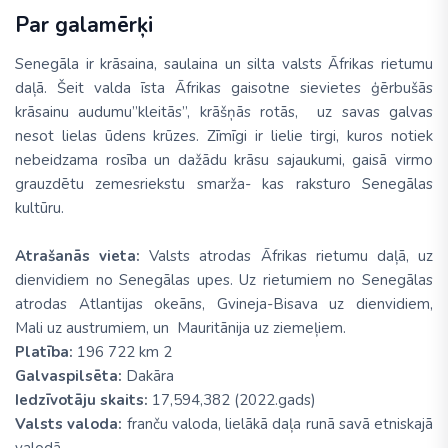
Par galamērķi
Senegāla ir krāsaina, saulaina un silta valsts Āfrikas rietumu
daļā. Šeit valda īsta Āfrikas gaisotne sievietes ģērbušās
krāsainu audumu”kleitās”, krāšņās rotās, uz savas galvas
nesot lielas ūdens krūzes. Zīmīgi ir lielie tirgi, kuros notiek
nebeidzama rosība un dažādu krāsu sajaukumi, gaisā virmo
grauzdētu zemesriekstu smarža- kas raksturo Senegālas
kultūru.
Atrašanās vieta:
Valsts atrodas Āfrikas rietumu daļā, uz
dienvidiem no Senegālas upes. Uz rietumiem no Senegālas
atrodas Atlantijas okeāns, Gvineja-Bisava uz dienvidiem,
Mali uz austrumiem, un Mauritānija uz ziemeļiem.
Platība:
196 722 km 2
Galvaspilsēta:
Dakāra
Iedzīvotāju skaits:
17,594,382 (2022.gads)
Valsts valoda:
franču valoda, lielākā daļa runā savā etniskajā