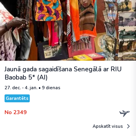
Jaunā gada sagaidīšana Senegālā ar RIU
Baobab 5* (AI)
27. dec. - 4. jan. • 9 dienas
Garantēts
No 2349
Apskatīt visus