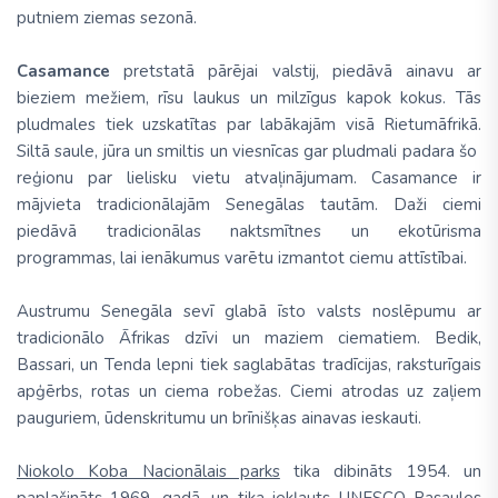
putniem ziemas sezonā.
Casamance
pretstatā pārējai valstij, piedāvā ainavu ar
bieziem mežiem, rīsu laukus un milzīgus kapok kokus. Tās
pludmales tiek uzskatītas par labākajām visā Rietumāfrikā.
Siltā saule, jūra un smiltis un viesnīcas gar pludmali padara šo
reģionu par lielisku vietu atvaļinājumam. Casamance ir
mājvieta tradicionālajām Senegālas tautām. Daži ciemi
piedāvā tradicionālas naktsmītnes un ekotūrisma
programmas, lai ienākumus varētu izmantot ciemu attīstībai.
Austrumu Senegāla sevī glabā īsto valsts noslēpumu ar
tradicionālo Āfrikas dzīvi un maziem ciematiem. Bedik,
Bassari, un Tenda lepni tiek saglabātas tradīcijas, raksturīgais
apģērbs, rotas un ciema robežas. Ciemi atrodas uz zaļiem
pauguriem, ūdenskritumu un brīnišķas ainavas ieskauti.
Niokolo Koba Nacionālais parks
tika dibināts 1954. un