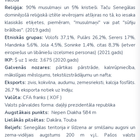
valodā
Reliģija:
90% musulmaņi un 5% kristieši. Taču Senegālas
dominējošā reliģiskā iztēle ievērojami atšķiras no tā, ko iesaka
klasiskās etiķetes, piemēram, "musulmaņi" vai pat "sūfiju
brālības". (2019.gads)
Etniskās grupas:
Volofs 37,1%, Pulārs 26,2%, Serers 17%,
Mandinka 5,6%, Jola 4,5%, Soninke 1,4%, citas 8,3% (ietver
eiropiešus un libāniešu izcelsmes personas) (2021.gads)
IKP:
$ uz 1 iedz. 3,675 (2020.gads)
Galvenās nozares:
pārtikas pārstrāde, kalnrūpniecība,
mākslīgais mēslojums, tekstilizstrādājumu un nafta;
Eksports:
zivis, kokvilna, audumu, zemesrieksti, kalcija fosfāts.
26,7 % eksporta notiek uz Indiju;
Valūta:
CFA franks ( XOF )
Valsts pārvaldes forma: daļēji prezidentāla republika
Augstākais punkts:
Nepen Diakha 584 m
Lielākās pilsētas:
Dakāra, Touba
Reljefs:
Senegālas teritorija ir līdzena ar smilšainu augsni un
zema-vidējais augstums 200 m v.j.l.. Pašos valsts