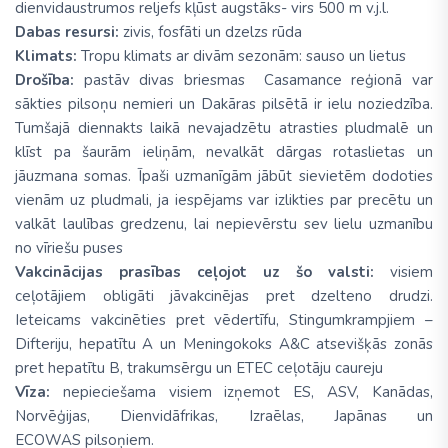
dienvidaustrumos reljefs kļūst augstāks- virs 500 m v.j.l.
Dabas resursi:
zivis, fosfāti un dzelzs rūda
Klimats:
Tropu klimats ar divām sezonām: sauso un lietus
Drošība:
pastāv divas briesmas Casamance reģionā var
sākties pilsoņu nemieri un Dakāras pilsētā ir ielu noziedzība.
Tumšajā diennakts laikā nevajadzētu atrasties pludmalē un
klīst pa šaurām ieliņām, nevalkāt dārgas rotaslietas un
jāuzmana somas. Īpaši uzmanīgām jābūt sievietēm dodoties
vienām uz pludmali, ja iespējams var izlikties par precētu un
valkāt laulības gredzenu, lai nepievērstu sev lielu uzmanību
no vīriešu puses
Vakcinācijas prasības ceļojot uz šo valsti:
visiem
ceļotājiem obligāti jāvakcinējas pret dzelteno drudzi.
Ieteicams vakcinēties pret vēdertīfu, Stingumkrampjiem –
Difteriju, hepatītu A un Meningokoks A&C atsevišķās zonās
pret hepatītu B, trakumsērgu un ETEC ceļotāju caureju
Vīza:
nepieciešama visiem izņemot ES, ASV, Kanādas,
Norvēģijas, Dienvidāfrikas, Izraēlas, Japānas un
ECOWAS pilsoņiem.