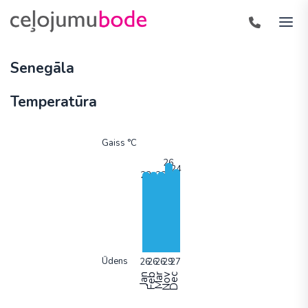
Senegāla
Temperatūra
Gaiss °C
Ūdens
Jan
Feb
Mar
Nov
Dec