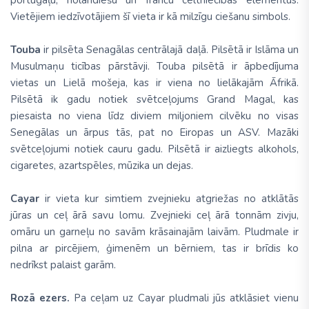
portugāļu, holandiešu un franču celtniecības elementus.
Vietējiem iedzīvotājiem šī vieta ir kā milzīgu ciešanu simbols.
Touba
ir pilsēta Senagālas centrālajā daļā. Pilsētā ir Islāma un
Musulmaņu ticības pārstāvji. Touba pilsētā ir āpbedījuma
vietas un Lielā mošeja, kas ir viena no lielākajām Āfrikā.
Pilsētā ik gadu notiek svētceļojums Grand Magal, kas
piesaista no viena līdz diviem miljoniem cilvēku no visas
Senegālas un ārpus tās, pat no Eiropas un ASV. Mazāki
svētceļojumi notiek cauru gadu. Pilsētā ir aizliegts alkohols,
cigaretes, azartspēles, mūzika un dejas.
Cayar
ir vieta kur simtiem zvejnieku atgriežas no atklātās
jūras un ceļ ārā savu lomu. Zvejnieki ceļ ārā tonnām zivju,
omāru un garneļu no savām krāsainajām laivām. Pludmale ir
pilna ar pircējiem, ģimenēm un bērniem, tas ir brīdis ko
nedrīkst palaist garām.
Rozā ezers.
Pa ceļam uz Cayar pludmali jūs atklāsiet vienu