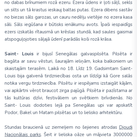
no dabas brīnumiem rozā ezeru. Ezera ūdens ir ļoti sāļš, sekls
un silts un tā krastus ieskauj baltas putas. Ezera dibens sastāv
no biezas sāls garozas, un cauru nedēļu vietējie no ezera kasa
sāli. Sāls iegūšana ir būtisks ienākumu avots. Īpaši iespaidīgs
ezers izskatās rītausmā un krēslas stundā, kad saules gaismai
atspoguļojoties sāļajā ūdenī parādās koši rozā krāsa.
Saint- Louis
ir bijusī Senegālas galvaspilsēta. Pilsēta ir
bagāta ar savu vēsturi, šaurajām ieliņām, koka balkoniem un
skaistajām terasēm. Laikā no 18. Līdz 19. Gadsimtam Saint-
Louis bija galvenā tirdzniecības osta un līdzīgi kā Gore salās
notika vergu tirdzniecība. Pilsētu ir iespējams izstaigāt kājām,
vai apkārtni vērot braucot zirga pajūgā. Pilsēta ir pazīstama ar
tās kultūras dzīvi, festivāliem un svētkiem brīvdienās. No
Saint- Louis dodoties lejā pa Senegālas upi var apskatīt
Podor, Bakel un Matam pilsētas un to lielisko arhitektūru.
Stundas braucienā uz ziemeļiem no šejienes atrodas
Djoudj
Nacionālais parks
. Šeit ir lieliska oāze un mājvieta 3000000