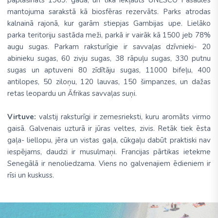
paplašināts 1969. gadā, un tika iekļauts UNESCO Pasaules
mantojuma sarakstā kā biosfēras rezervāts. Parks atrodas
kalnainā rajonā, kur garām stiepjas Gambijas upe. Lielāko
parka teritoriju sastāda meži, parkā ir vairāk kā 1500 jeb 78%
augu sugas. Parkam raksturīgie ir savvaļas dzīvnieki- 20
abinieku sugas, 60 zivju sugas, 38 rāpuļu sugas, 330 putnu
sugas un aptuveni 80 zīdītāju sugas, 11000 bifeļu, 400
antilopes, 50 ziloņu, 120 lauvas, 150 šimpanzes, un dažas
retas leopardu un Āfrikas savvaļas suņi.
Virtuve:
valstij raksturīgi ir zemesrieksti, kuru aromāts virmo
gaisā. Galvenais uzturā ir jūras veltes, zivis. Retāk tiek ēsta
gaļa- liellopu, jēra un vistas gaļa, cūkgaļu dabūt praktiski nav
iespējams, daudzi ir musulmaņi. Francijas pārtikas ietekme
Senegālā ir nenoliedzama. Viens no galvenajiem ēdieniem ir
rīsi un kuskuss.