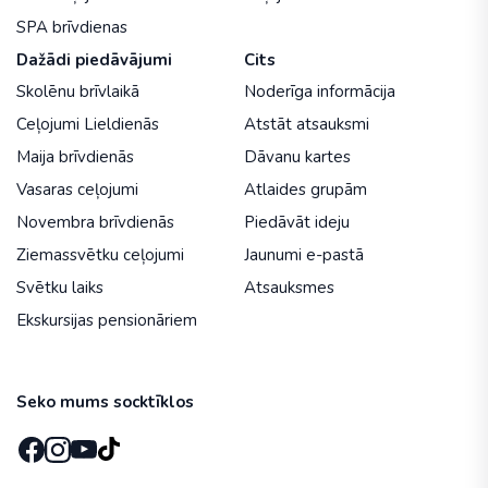
SPA brīvdienas
Dažādi piedāvājumi
Cits
Skolēnu brīvlaikā
Noderīga informācija
Ceļojumi Lieldienās
Atstāt atsauksmi
Maija brīvdienās
Dāvanu kartes
Vasaras ceļojumi
Atlaides grupām
Novembra brīvdienās
Piedāvāt ideju
Ziemassvētku ceļojumi
Jaunumi e-pastā
Svētku laiks
Atsauksmes
Ekskursijas pensionāriem
Seko mums socktīklos