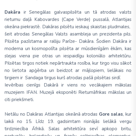
Dakāra
ir Senegālas galvaspilsēta un tā atrodas valsts
rietumu daļā Kabovardes (Cape Verde) pussalā, Atlantijas
okeāna piekrastē. Dakāras pilsētu ieskauj skaistas pludmales,
šeit atrodas Senegālas Valsts asambleja un prezidenta pils.
Pilsēta pazīstama ar ralliju Parīze- Dakāra. Šodien Dakāra ir
moderna un kosmopolīta pilsēta ar mūsdienīgām ēkām, kas
slejas viena pie otras un iespaidīgu koloniālo arhitektūru.
Pilsētas tirgos notiek nepārtraukta rosība, kur tirgo visu sākot
no lietota apģērba un beidzot ar mājlopiem, lielākais no
tirgiem ir Sandaga tirgus kurš atrodas pašā pilsētas sirdī.
Ievērības cienīgs Dakārā ir viens no vecākajiem mākslas
muzejiem IFAN. Muzejā eksponēti Rietumāfrikas mākslas un
citi priekšmeti.
Netālu no Dakāras Atlantijas okeānā atrodas
Gore salas
, kur
laikā no 15. Līdz 19. gadsimtam risinājās lielākā vergu
tirdzniecība Āfrikā. Salas arhitektūra sevī apkopo britu,