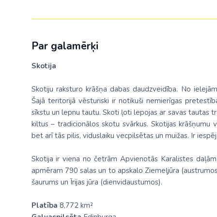
Par galamērķi
Skotija
Skotiju raksturo krāšņa dabas daudzveidība. No ielejām
Šajā teritorijā vēsturiski ir notikuši nemierīgas pretestī
sīkstu un lepnu tautu. Skoti ļoti lepojas ar savas tautas 
kiltus – tradicionālos skotu svārkus. Skotijas krāšņumu v
bet arī tās pilis, viduslaiku vecpilsētas un muižas. Ir ies
Skotija ir viena no četrām Apvienotās Karalistes daļām,
apmēram 790 salas un to apskalo Ziemeļjūra (austrumos)
šaurums un Īrijas jūra (dienvidaustumos).
Platība
8,772 km²