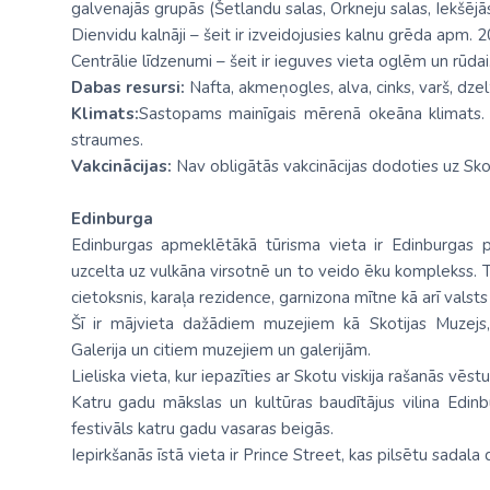
galvenajās grupās (Šetlandu salas, Orkneju salas, Iekšējā
Dienvidu kalnāji – šeit ir izveidojusies kalnu grēda apm.
Centrālie līdzenumi – šeit ir ieguves vieta oglēm un rūdai
Dabas resursi:
Nafta, akmeņogles, alva, cinks, varš, dzelzs
Klimats:
Sastopams mainīgais mērenā okeāna klimats. Z
straumes.
Vakcinācijas:
Nav obligātās vakcinācijas dodoties uz Skot
Edinburga
Edinburgas apmeklētākā tūrisma vieta ir Edinburgas p
uzcelta uz vulkāna virsotnē un to veido ēku komplekss. Tā
cietoksnis, karaļa rezidence, garnizona mītne kā arī valsts
Šī ir mājvieta dažādiem muzejiem kā Skotijas Muzejs, 
Galerija un citiem muzejiem un galerijām.
Lieliska vieta, kur iepazīties ar Skotu viskija rašanās vēstu
Katru gadu mākslas un kultūras baudītājus vilina Edinb
festivāls katru gadu vasaras beigās.
Iepirkšanās īstā vieta ir Prince Street, kas pilsētu sadala 