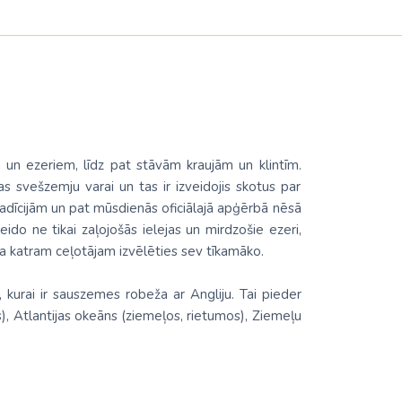
Malaizija
Nepāla
Omāna
Saūda Arābija
Singapūra
 un ezeriem, līdz pat stāvām kraujām un klintīm.
bas svešzemju varai un tas ir izveidojis skotus par
Šrilanka
tradīcijām un pat mūsdienās oficiālajā apģērbā nēsā
Tadžikistāna
eido ne tikai zaļojošās ielejas un mirdzošie ezeri,
pēja katram ceļotājam izvēlēties sev tīkamāko.
Taizeme
Uzbekistāna
 kurai ir sauszemes robeža ar Angliju. Tai pieder
, Atlantijas okeāns (ziemeļos, rietumos), Ziemeļu
Vjetnama