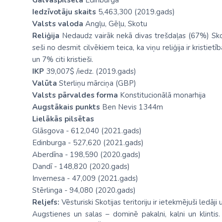
Galvaspilsēta
Edinburga
Iedzīvotāju skaits
5,463,300 (2019.gads)
Valsts valoda
Angļu, Gēļu, Skotu
Reliģija
Nedaudz vairāk nekā divas trešdaļas (67%) Skotij
seši no desmit cilvēkiem teica, ka viņu reliģija ir kristi
un 7% citi kristieši.
IKP
39,007$ /iedz. (2019.gads)
Valūta
Sterliņu mārciņa (GBP)
Valsts pārvaldes forma
Konstitucionālā monarhija
Augstākais punkts
Ben Nevis 1344m
Lielākās pilsētas
Glāsgova - 612,040 (2021.gads)
Edinburga - 527,620 (2021.gads)
Aberdīna - 198,590 (2020.gads)
Dandī - 148,820 (2020.gads)
Invernesa - 47,009 (2021.gads)
Stērlinga - 94,080 (2020.gads)
Reljefs:
Vēsturiski Skotijas teritoriju ir ietekmējuši ledāji 
Augstienes un salas – dominē pakalni, kalni un klintis. 