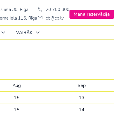
s iela 30, Rīga
20 700 300
Mana rezervācija
ema iela 116, Rīga
cb@cb.lv
VAIRĀK
Decembrī
Decembrī
Decembrī
Janvārī
Janvārī
Janvārī
Amerika
Amerika
Ungārija
Stambulā)
Argentīna
Aug
Sep
Vācija
š. Stambulā/
ASV
15
13
Zviedrija
ēš. Stambulā)
Brazīlija
15
14
sēš. Stambulā)
Dominikānas republika
Kanāda