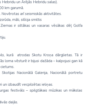
s Hebridu un Ārējās Hebridu salas).
 200 km garumā.
. Novērotas arī seismiskās aktivitātes.
rūda, māli, silīcija smiltis
iemas ir siltākas un vasaras vēsākas dēļ Golfa
iju.
ils, kurā atrodas Skotu Kroņa dārglietas. Tā ir
s loma vēsturē ir bijusi dažāda – kalpojusi gan kā
 cietums.
Skotijas Nacionālā Galerija, Nacionālā portretu
ri un izbaudīt vecpilsētas ieliņas.
urgas festivāls – spilgtākais mūzikas un mākslas
divās daļās.