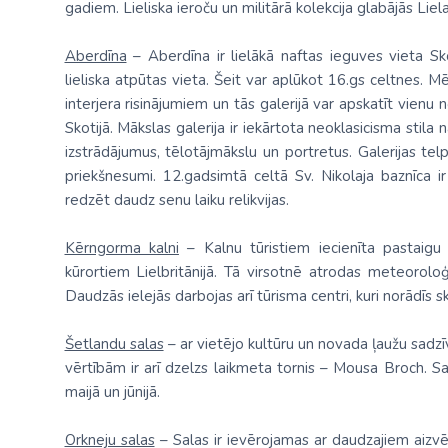
gadiem. Lieliska ieroču un militārā kolekcija glabājās Liela
Aberdīna
– Aberdīna ir lielākā naftas ieguves vieta Sko
lieliska atpūtas vieta. Šeit var aplūkot 16.gs celtnes. 
interjera risinājumiem un tās galerijā var apskatīt vienu
Skotijā. Mākslas galerija ir iekārtota neoklasicisma stil
izstrādājumus, tēlotājmākslu un portretus. Galerijas telp
priekšnesumi. 12.gadsimtā celtā Sv. Nikolaja baznīca i
redzēt daudz senu laiku relikvijas.
Kērngorma kalni
– Kalnu tūristiem iecienīta pastaigu 
kūrortiem Lielbritānijā. Tā virsotnē atrodas meteoroloģi
Daudzās ielejās darbojas arī tūrisma centri, kuri norādīs s
Šetlandu salas
– ar vietējo kultūru un novada ļaužu sadzī
vērtībām ir arī dzelzs laikmeta tornis – Mousa Broch. Sal
maijā un jūnijā.
Orkneju salas
– Salas ir ievērojamas ar daudzajiem aizv