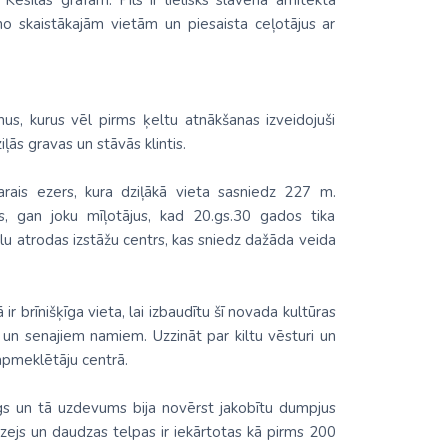
silas grāfam. Pils ir lielisks slavenā arhitekta
o skaistākajām vietām un piesaista ceļotājus ar
us, kurus vēl pirms ķeltu atnākšanas izveidojuši
iļās gravas un stāvās klintis.
ais ezers, kura dziļākā vieta sasniedz 227 m.
us, gan joku mīļotājus, kad 20.gs.30 gados tika
lu atrodas izstāžu centrs, kas sniedz dažāda veida
r brīnišķīga vieta, lai izbaudītu šī novada kultūras
li un senajiem namiem. Uzzināt par kiltu vēsturi un
 apmeklētāju centrā.
augs un tā uzdevums bija novērst jakobītu dumpjus
zejs un daudzas telpas ir iekārtotas kā pirms 200