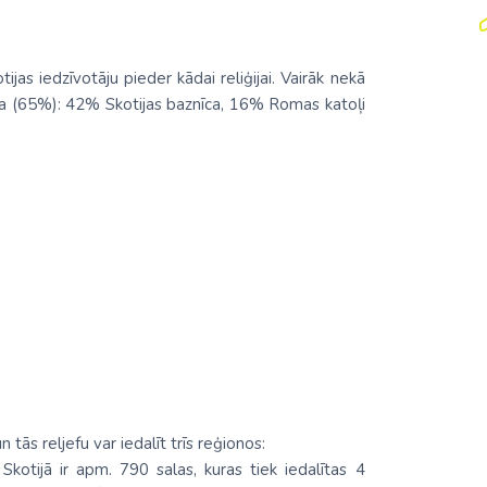
as iedzīvotāju pieder kādai reliģijai. Vairāk nekā
etība (65%): 42% Skotijas baznīca, 16% Romas katoļi
un tās reljefu var iedalīt trīs reģionos:
Skotijā ir apm. 790 salas, kuras tiek iedalītas 4