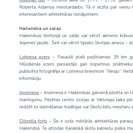
Kuleinas pils
– Uzcelta laikā no 1777. - 1792. gadam Ke
Roberta Adamsa meistardarbs. Tā ir atzīta par vienu n
interesantiem arhitektūras risinājumiem.
Hailendsa un salas
Hailendsas teritorijā un salās var vērot akmens krāvum
šejienes ļaudis. Šeit var vērot tipisko Skotijas ainavu – dz
Lohnesa ezers
– Pasaulē plaši pazīstamais 39 km gar
Mūsdienās ezers piesaistījis gan nopietnus zinātniek
publicēta fotogrāfija ar Lohnesa briesmoni “Nesiju”. Netā
informāciju.
Invernesa
– Invernesa ir Hailendsas galvenā pilsēta un tā i
mantojumu. Pilsētas centrs izceļas ar Viktorijas laika pi
redzēt to darināšanas tradīcijas var Skotu kiltu meistaru
Džordža forts
– Šis ir izcils militārās arhitektūras par
Hailendsā. Te atrodas Karaliskā skotu kalniešu pulka mu