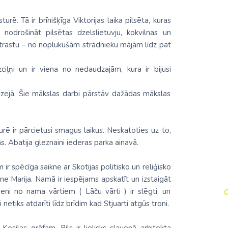
sturē. Tā ir brīnišķīga Viktorijas laika pilsēta, kuras
 nodrošināt pilsētas dzelslietuvju, kokvilnas un
ntrastu – no noplukušām strādnieku mājām līdz pat
iļņi un ir viena no nedaudzajām, kura ir bijusi
zejā. Šie mākslas darbi pārstāv dažādas mākslas
urē ir pārcietusi smagus laikus. Neskatoties uz to,
as. Abatija gleznaini iederas parka ainavā.
r spēcīga saikne ar Skotijas politisko un reliģisko
ene Marija. Namā ir iespējams apskatīt un izstaigāt
ieni no nama vārtiem ( Lāču vārti ) ir slēgti, un
etiks atdarīti līdz brīdim kad Stjuarti atgūs troni.