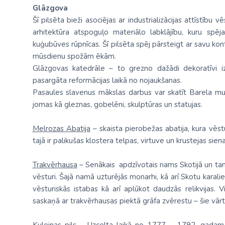
Glāzgova
Šī pilsēta bieži asociējas ar industrializācijas attīstību vē
arhitektūra atspoguļo materiālo labklājību, kuru spēja
kuģubūves rūpnīcas. Šī pilsēta spēj pārsteigt ar savu ko
mūsdienu spožām ēkām.
Glāzgovas katedrāle – to grezno dažādi dekoratīvi izc
pasargāta reformācijas laikā no nojaukšanas.
Pasaules slavenus mākslas darbus var skatīt Barela mu
jomas kā gleznas, gobelēni, skulptūras un statujas.
Melrozas Abatija
– skaista pierobežas abatija, kura vēst
tajā ir palikušas klostera telpas, virtuve un krustejas sien
Trakvērhausa
– Senākais apdzīvotais nams Skotijā un tam i
vēsturi. Šajā namā uzturējās monarhi, kā arī Skotu karali
vēsturiskās istabas kā arī aplūkot daudzās relikvijas. V
saskaņā ar trakvērhausas piektā grāfa zvērestu – šie vārti n