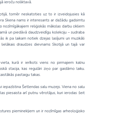
jā ieroču noliktavā.
tijā, tomēr neskatoties uz to ir izveidojusies kā
Mēra Skena nams ir interesants ar dažādu gadsimtu
 no nozīmīgākajiem reliģiskās mākslas darbu cikliem
a namā un piedāvā daudzveidīgu kolekciju – sudraba
ās ik pa laikam notiek dzejas lasījumi un muzikāli
r lielākais draudzes dievnams Skotijā un tajā var
vieta, kurā ir ierīkots viens no pirmajiem kalnu
skā stacija, kas regulāri ziņo par gaidāmo laiku.
kaistākās pastaigu takas.
vi iepazīstina Šetlendas salu muzejs. Viena no salu
as piesaista arī putnu vērotājus, kuri ierodas šeit
ēstures pieminekļiem un ir nozīmīgas arheoloģisko