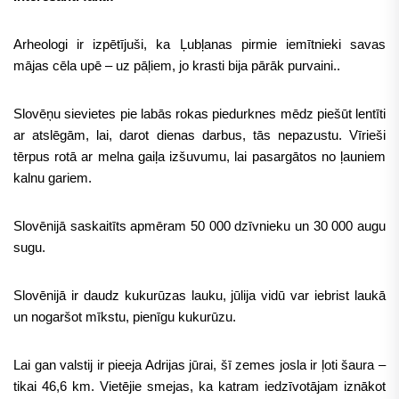
Arheologi ir izpētījuši, ka Ļubļanas pirmie iemītnieki savas
mājas cēla upē – uz pāļiem, jo krasti bija pārāk purvaini..
Slovēņu sievietes pie labās rokas piedurknes mēdz piešūt lentīti
ar atslēgām, lai, darot dienas darbus, tās nepazustu. Vīrieši
tērpus rotā ar melna gaiļa izšuvumu, lai pasargātos no ļauniem
kalnu gariem.
Slovēnijā saskaitīts apmēram 50 000 dzīvnieku un 30 000 augu
sugu.
Slovēnijā ir daudz kukurūzas lauku, jūlija vidū var iebrist laukā
un nogaršot mīkstu, pienīgu kukurūzu.
Lai gan valstij ir pieeja Adrijas jūrai, šī zemes josla ir ļoti šaura –
tikai 46,6 km. Vietējie smejas, ka katram iedzīvotājam iznākot