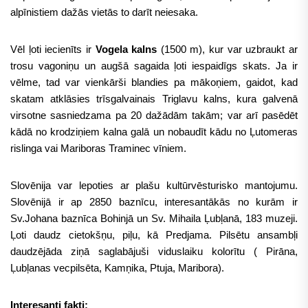
alpīnistiem dažās vietās to darīt neiesaka.
Vēl ļoti iecienīts ir
Vogela kalns
(1500 m), kur var uzbraukt ar
trosu vagoniņu un augšā sagaida ļoti iespaidīgs skats. Ja ir
vēlme, tad var vienkārši blandies pa mākoņiem, gaidot, kad
skatam atklāsies trīsgalvainais Triglavu kalns, kura galvenā
virsotne sasniedzama pa 20 dažādām takām; var arī pasēdēt
kādā no krodziņiem kalna galā un nobaudīt kādu no Ļutomeras
rislinga vai Mariboras Traminec vīniem.
Slovēnija var lepoties ar plašu kultūrvēsturisko mantojumu.
Slovēnijā ir ap 2850 baznīcu, interesantākās no kurām ir
Sv.Johana baznīca Bohinjā un Sv. Mihaila Ļubļanā, 183 muzeji.
Ļoti daudz cietokšņu, piļu, kā Predjama. Pilsētu ansambļi
daudzējāda ziņā saglabājuši viduslaiku kolorītu ( Pirāna,
Ļubļanas vecpilsēta, Kamņika, Ptuja, Maribora).
Interesanti fakti: