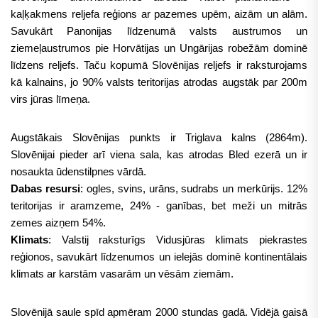
kaļķakmens reljefa reģions ar pazemes upēm, aizām un alām.
Savukārt Panonijas līdzenumā valsts austrumos un
ziemeļaustrumos pie Horvātijas un Ungārijas robežām dominē
līdzens reljefs. Taču kopumā Slovēnijas reljefs ir raksturojams
kā kalnains, jo 90% valsts teritorijas atrodas augstāk par 200m
virs jūras līmeņa.
Augstākais Slovēnijas punkts ir Triglava kalns (2864m).
Slovēnijai pieder arī viena sala, kas atrodas Bled ezerā un ir
nosaukta ūdenstilpnes vārdā.
Dabas resursi
: ogles, svins, urāns, sudrabs un merkūrijs. 12%
teritorijas ir aramzeme, 24% - ganības, bet meži un mitrās
zemes aizņem 54%.
Klimats
: Valstij raksturīgs Vidusjūras klimats piekrastes
reģionos, savukārt līdzenumos un ielejās dominē kontinentālais
klimats ar karstām vasarām un vēsām ziemām.
Slovēnijā saule spīd apmēram 2000 stundas gadā. Vidējā gaisā