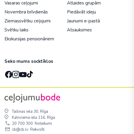
Vasaras ceļojumi
Atlaides grupām
Novembra brīvdienās
Piedāvāt ideju
Ziemassvētku ceļojumi
Jaunumi e-pastā
Svētku laiks
Atsauksmes
Ekskursijas pensionāriem
Seko mums socktīklos
Tallinas iela 30, Rīga
Kalnciema iela 116, Rīga
20 700 300
Noteikumi
cb@cb.lv
Rekvizīti