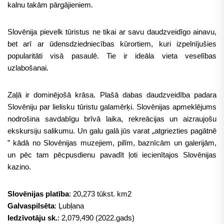
kalnu takām pārgājieniem.
Slovēnija pievelk tūristus ne tikai ar savu daudzveidīgo ainavu,
bet arī ar ūdensdziedniecības kūrortiem, kuri izpelnījušies
popularitāti visā pasaulē. Tie ir ideāla vieta veselības
uzlabošanai.
Zaļā ir dominējošā krāsa. Plašā dabas daudzveidība padara
Slovēniju par lielisku tūristu galamērķi. Slovēnijas apmeklējums
nodrošina savdabīgu brīvā laika, rekreācijas un aizraujošu
ekskursiju salikumu. Un galu galā jūs varat „atgriezties pagātnē
” kādā no Slovēnijas muzejiem, pilīm, baznīcām un galerijām,
un pēc tam pēcpusdienu pavadīt ļoti iecienītajos Slovēnijas
kazino.
Slovēnijas platība
: 20,273 tūkst. km2
Galvaspilsēta
: Ļubļana
Iedzīvotāju sk.
: 2,079,490 (2022.gads)