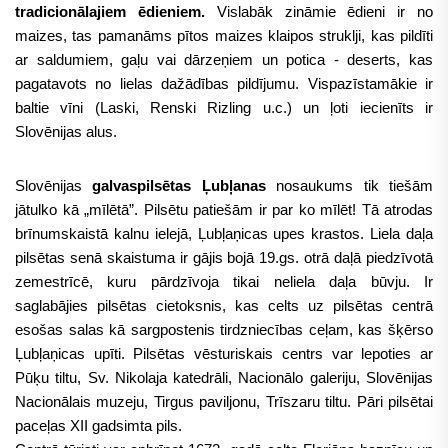
tradicionālajiem ēdieniem.
Vislabāk zināmie ēdieni ir no
maizes, tas pamanāms pītos maizes klaipos struklji, kas pildīti
ar saldumiem, gaļu vai dārzeņiem un potica - deserts, kas
pagatavots no lielas dažādības pildījumu. Vispazīstamākie ir
baltie vīni (Laski, Renski Rizling u.c.) un ļoti iecienīts ir
Slovēnijas alus.
Slovēnijas
galvaspilsētas Ļubļanas
nosaukums tik tiešām
jātulko kā „mīlētā”. Pilsētu patiešām ir par ko mīlēt! Tā atrodas
brīnumskaistā kalnu ielejā, Ļubļaņicas upes krastos. Liela daļa
pilsētas senā skaistuma ir gājis bojā 19.gs. otrā daļā piedzīvotā
zemestrīcē, kuru pārdzīvoja tikai neliela daļa būvju. Ir
saglabājies pilsētas cietoksnis, kas celts uz pilsētas centrā
esošas salas kā sargpostenis tirdzniecības ceļam, kas šķērso
Ļubļaņicas upīti. Pilsētas vēsturiskais centrs var lepoties ar
Pūķu tiltu, Sv. Nikolaja katedrāli, Nacionālo galeriju, Slovēnijas
Nacionālais muzeju, Tirgus paviljonu, Trīszaru tiltu. Pāri pilsētai
paceļas XII gadsimta pils.