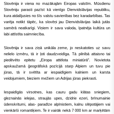
Slovēnija ir viena no mazākajām Eiropas valstīm. Mūsdienu
Slovēniju parasti pazīst kā vienīgo Dienvidslāvijas republiku,
kura atdalījusies no šīs valstu savienības bez karadarbības. Tas
varēja notikt tāpēc, ka slovēņi jau Dienvidslāvijas laikā jutās
samērā neatkarīgi. Viņiem ir sava valoda, īpatnēja kultūra un
labi attīstīta saimniecība.
Slovēnija ir sava ziņā unikāla zeme, jo neskatoties uz savu
nelielo izmēru, tā ir ļoti daudzveidīga. Tā pilnībā attaisno tai
piedēvēto epitetu „Eiropa attēlota miniatūrā”. Novietota
apskaužamā ģeogrāfiskā pozīcijā starp Alpiem un tuvu pie
jūras, tā ir svētīta ar iespaidīgiem kalniem un karsta
veidojumiem, bieziem mežiem un Adrijas jūras piekrasti.
Iespaidīgās virsotnes, kas cauru gadu klātas sniegiem,
gleznainās ielejas, straujās upes, dzidrie ezeri, brīnumainie
ūdenskritumi, alas- paradīze alpīnistiem, kalnu slēpotājiem vai
vienkārši romantiķiem. Te ir vairāk nekā 7 000 km ar marķētām