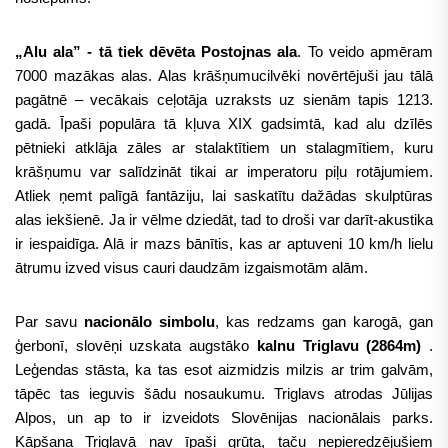
„Alu ala” - tā tiek dēvēta Postojnas ala
. To veido apmēram
7000 mazākas alas. Alas krāšņumucilvēki novērtējuši jau tālā
pagātnē – vecākais ceļotāja uzraksts uz sienām tapis 1213.
gadā. Īpaši populāra tā kļuva XIX gadsimtā, kad alu dzīlēs
pētnieki atklāja zāles ar stalaktītiem un stalagmītiem, kuru
krāšņumu var salīdzināt tikai ar imperatoru piļu rotājumiem.
Atliek ņemt palīgā fantāziju, lai saskatītu dažādas skulptūras
alas iekšienē. Ja ir vēlme dziedāt, tad to droši var darīt-akustika
ir iespaidīga. Alā ir mazs bānītis, kas ar aptuveni 10 km/h lielu
ātrumu izved visus cauri daudzām izgaismotām alām.
Par savu
nacionālo simbolu
, kas redzams gan karogā, gan
ģerbonī, slovēņi uzskata augstāko
kalnu Triglavu (2864m)
.
Leģendas stāsta, ka tas esot aizmidzis milzis ar trim galvām,
tāpēc tas ieguvis šādu nosaukumu. Triglavs atrodas Jūlijas
Alpos, un ap to ir izveidots Slovēnijas nacionālais parks.
Kāpšana Triglavā nav īpaši grūta, taču nepieredzējušiem