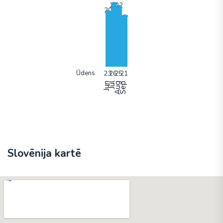
Ūdens
Jun
Jūl
Aug
Sep
Slovēnija kartē