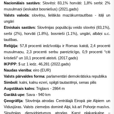
Nacionālais sastāvs
: Slovēņi: 83,1% horvāti: 1,8% serbi: 2%
musulmaņi (ieskaitot bosniešus) (2021.gads)
Valsts valoda
: slovēņu, lielākās mazākumtautības - itāļi un
ungāri
Etniskais sastāvs
: Slovēnijas populāciju veido slovēņi (83,1%),
serbi (2%), horvāti (1.8%), bosnieši (1.1%), ungāri, albāņi u.c.
tautības.
Reliģija:
57,8 procenti iedzīvotāju ir Romas katoļi, 2,4 procenti
musulmaņu, 2,3 procenti serbu pareizticīgo, 0,9 procenti “citi
kristieši” un 10,1 procenti ateisti. (2017.gads)
IKP/PP
: $ uz 1 iedz. 46,281 (2022.gads)
Naudas vienība
: eiro (EUR)
Valsts pārvaldes forma
: parlamentāri demokrātiska republika
Simboli
: kalni, kalnu ezeri, spilgti tautastērpi, senas pilis
Augstākais kalns
: Triglavs - 2864 m
Garākā upe
: Sava - 940 km
Ģeogrāfija
: Slovēnija atrodas Centrālajā Eiropā pie Alpiem un
Vidusjūras. Valsts ziemeļos dominē Alpi, kā arī Pohorje masīvs.
Slovēnijas dienvidrietumos atrodas Karst plakankalne –