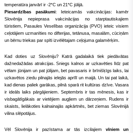
temperatūra janvārī ir -2*C un 21*C jūlijā.
Piesardzības pasākumi
: Ieteicamās vakcinācijas: kamēr
Slovēnija nepieprasa vakcinācijas no starptautiskajiem
tūristiem, Pasaules Veselības organizācija (PVO) ieteic visiem
ceļotājiem uzmanīties no difterijas, tetānusa, masalām, cūciņām
un bērnu triekas par spīti izvēlētajam ceļojuma galamērķim.
Kad doties uz Slovēniju? Katrā gadalaikā tiek piedāvātas
dažnedažādas atrakcijas. Sniegs kalnos ar uzkavēties līdz pat
vēlam jūnijam un pat jūlijam, bet pavasaris ir brīnišķīgs laiks, lai
uzkavētos ziedu pilnajās ielejās aprīlī un maijā. Un tai pat laikā,
kad dienas paliek garākas, pilnā sparā rit kultūras dzīve. Vasara
ir ideāls laiks pārgājieniem. Septembris ir tas mēnesis, kas ir
visbagātīgākais ar vietējiem augļiem un dārzeņiem. Rudens ir
skaists, lielākoties kalnainajās apkārtnēs, bet ziemas Slovēnijā
vilina slēpotājus.
Vēl Slovēnija ir pazīstama ar tās izcilajiem
vīniem un