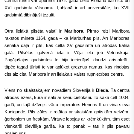
Centrā tūristi var apbrīnot 1672. gadā celto Floriāna baznīcu un
XVI gadsimta rātsnamu. Ļubļanā ir arī universitāte, ko XVII
gadsimtā dibinājuši jezuīti.
Otra lielākā pilsēta valstī ir
Maribora
. Pirmo reizi Maribora
rakstos minēta 1164. gadā – kā Marburhas pils. Arī Mariboras
senākā daļa ir pils, kas celta XV gadsimtā un atrodas kalna
galā. Pilsētas galvenā iela ir Vēja iela jeb Vetrinskaja.
Pagājušajos gadsimtos to bija iecienījuši daudzi aristokrāti,
tāpēc tagad tūristi te var aplūkot greznus namus, kas rindojas
cits aiz cita. Maribora ir arī lielākais valsts rūpniecības centrs.
Viens no skaistākajiem novadiem Slovēnijā ir
Bleda
. Tā centrā
atrodas ezers, kurā ir sala ar senu cietoksni. To sāka celt 1004.
gadā, un tajā dzīvojis vācu imperators Henrihs II un viņa sieva
Kunigunde. Pils zāles ir rotātas ar skaistām gotiskām velvēm,
ģerboņiem un freskām. Virtuve lepojas ar krēmkūkām, tām esot
vienkārši dievišķa garša. Kā to panāk – tas ir pils pavāru
noslēpums.