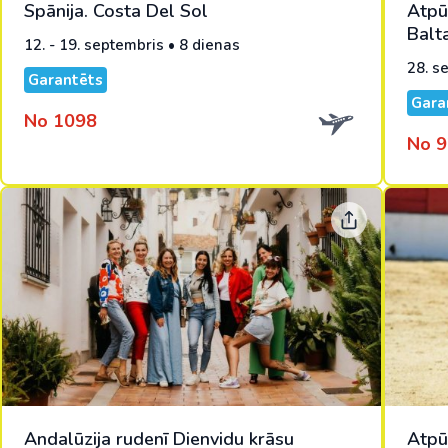
Spānija. Costa Del Sol
Atpū
Balta
12. - 19. septembris • 8 dienas
28. se
Garantēts
Gara
No 1098
No 9
Andalūzija rudenī Dienvidu krāsu
Atpū