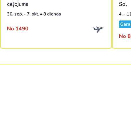
ceļojums
Sol
30. sep. - 7. okt. • 8 dienas
4. - 1
Gara
No 1490
No 8