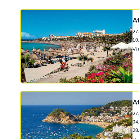
At
27
10
Vi
At
27
04
28