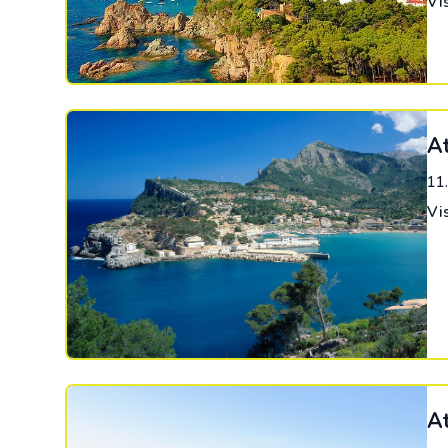
Vi
At
11
Vi
At