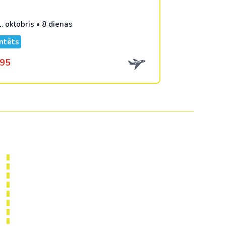
1. oktobris • 8 dienas
ntēts
95