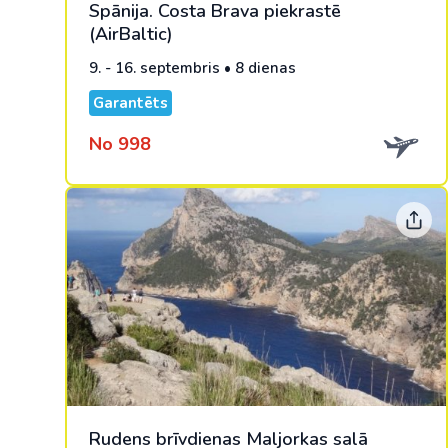
Spānija. Costa Brava piekrastē
(AirBaltic)
9. - 16. septembris • 8 dienas
Garantēts
No 998
Rudens brīvdienas Maljorkas salā