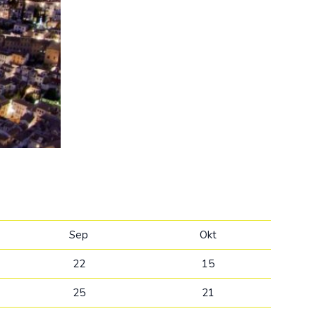
Kolumbija
Kostarika
Meksika
Panama
Sep
Okt
22
15
25
21