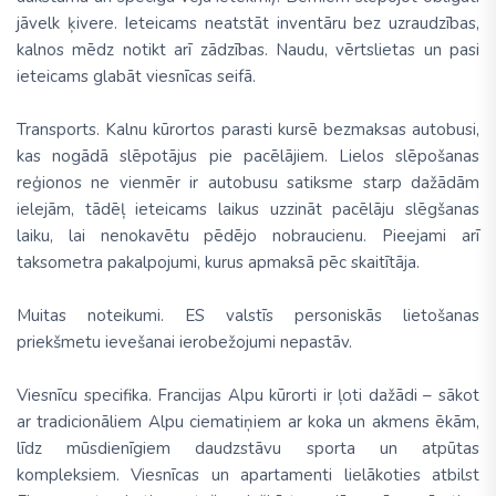
jāvelk ķivere. Ieteicams neatstāt inventāru bez uzraudzības,
kalnos mēdz notikt arī zādzības. Naudu, vērtslietas un pasi
ieteicams glabāt viesnīcas seifā.
Transports. Kalnu kūrortos parasti kursē bezmaksas autobusi,
kas nogādā slēpotājus pie pacēlājiem. Lielos slēpošanas
reģionos ne vienmēr ir autobusu satiksme starp dažādām
ielejām, tādēļ ieteicams laikus uzzināt pacēlāju slēgšanas
laiku, lai nenokavētu pēdējo nobraucienu. Pieejami arī
taksometra pakalpojumi, kurus apmaksā pēc skaitītāja.
Muitas noteikumi. ES valstīs personiskās lietošanas
priekšmetu ievešanai ierobežojumi nepastāv.
Viesnīcu specifika. Francijas Alpu kūrorti ir ļoti dažādi – sākot
ar tradicionāliem Alpu ciematiņiem ar koka un akmens ēkām,
līdz mūsdienīgiem daudzstāvu sporta un atpūtas
kompleksiem. Viesnīcas un apartamenti lielākoties atbilst