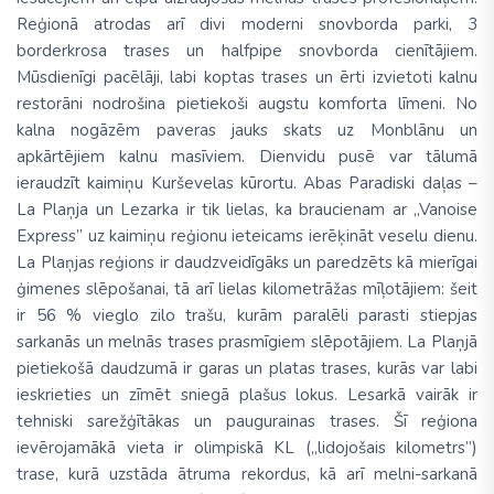
Reģionā atrodas arī divi moderni snovborda parki, 3
borderkrosa trases un halfpipe snovborda cienītājiem.
Mūsdienīgi pacēlāji, labi koptas trases un ērti izvietoti kalnu
restorāni nodrošina pietiekoši augstu komforta līmeni. No
kalna nogāzēm paveras jauks skats uz Monblānu un
apkārtējiem kalnu masīviem. Dienvidu pusē var tālumā
ieraudzīt kaimiņu Kurševelas kūrortu. Abas Paradiski daļas –
La Plaņja un Lezarka ir tik lielas, ka braucienam ar „Vanoise
Express” uz kaimiņu reģionu ieteicams ierēķināt veselu dienu.
La Plaņjas reģions ir daudzveidīgāks un paredzēts kā mierīgai
ģimenes slēpošanai, tā arī lielas kilometrāžas mīļotājiem: šeit
ir 56 % vieglo zilo trašu, kurām paralēli parasti stiepjas
sarkanās un melnās trases prasmīgiem slēpotājiem. La Plaņjā
pietiekošā daudzumā ir garas un platas trases, kurās var labi
ieskrieties un zīmēt sniegā plašus lokus. Lesarkā vairāk ir
tehniski sarežģītākas un paugurainas trases. Šī reģiona
ievērojamākā vieta ir olimpiskā KL („lidojošais kilometrs”)
trase, kurā uzstāda ātruma rekordus, kā arī melni-sarkanā