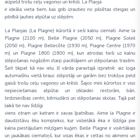
aizpeld trošu ceļu vagoniņi un krēsli. La Plaņja
ir ideāla vieta tiem, kas grib izrauties no pilsētas steigas un
pilnībā ļauties atpūtai uz slēpēm.
La Plaņjas (La Plagne) kūrortā ir seši kalnu ciemati: Aime la
Plagne (2100 m), Belle Plagne (2050 m), Plagne Soleil
(2050 m), Plagne Bellecôte (1930 m), Plagne Centre (1970
m) un Plagne 1800 (1800 m), kuri atrodas tieši uz kalnu
slēpošanas nogāzēm starp pacēlājiem un slēpošanas trasēm.
Šeit tikpat kā nav ielu šī vārda parastajā izpratnē: aiz loga
automašīnu vietā brauc slēpotāji un garām bez trokšņa peld
gaisā trošu ceļu vagoniņi un krēsli. Šajos mini kūrortos ir viss
nepieciešamais atpūtai un izklaidei: restorāni, bāri,
tirdzniecības centri, bērnudārzi un slēpošanas skolas. Tajā pat
laikā tie nav līdzīgi
viens otram un katram ir savas īpatnības. Aime la Plagne ir
daudzstāvu ēku komplekss, kur vislielākā ēka ir līdzīga pie
kalna piestājušam milzīgam kuģim. Belle Plagne ir visērtākais
un jaukākais ciematiņš, kur visas ēkas ir celtas no akmens un