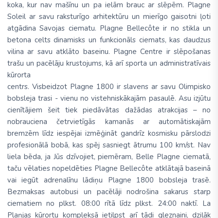
koka, kur nav mašīnu un pa ielām brauc ar slēpēm. Plagne
Soleil ar savu raksturīgo arhitektūru un mierīgo gaisotni ļoti
atgādina Savojas ciematu. Plagne Bellecôte ir no stikla un
betona celts dinamisks un funkcionāls ciemats, kas daudzus
vilina ar savu atklāto baseinu. Plagne Centre ir slēpošanas
trašu un pacēlāju krustojums, kā arī sporta un administratīvais
kūrorta
centrs. Visbeidzot Plagne 1800 ir slavens ar savu Olimpisko
bobsleja trasi - vienu no vistehniskākajām pasaulē. Asu izjūtu
cienītājiem šeit tiek piedāvātas dažādas atrakcijas – no
nobrauciena četrvietīgās kamanās ar automātiskajām
bremzēm līdz iespējai izmēģināt gandrīz kosmisku pārslodzi
profesionālā bobā, kas spēj sasniegt ātrumu 100 km/st. Nav
liela bēda, ja Jūs dzīvojiet, piemēram, Belle Plagne ciematā,
taču vēlaties nopeldēties Plagne Bellecôte atklātajā baseinā
vai iegūt adrenalīnu lādiņu Plagne 1800 bobsleja trasē.
Bezmaksas autobusi un pacēlāji nodrošina sakarus starp
ciematiem no plkst. 08:00 rītā līdz plkst. 24:00 naktī. La
Plaņjas kūrortu kompleksā ietilpst arī tādi gleznaini, dziļāk