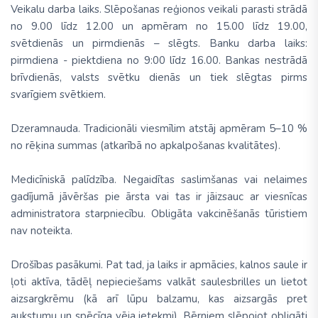
Veikalu darba laiks. Slēpošanas reģionos veikali parasti strādā
no 9.00 līdz 12.00 un apmēram no 15.00 līdz 19.00,
svētdienās un pirmdienās – slēgts. Banku darba laiks:
pirmdiena - piektdiena no 9:00 līdz 16.00. Bankas nestrādā
brīvdienās, valsts svētku dienās un tiek slēgtas pirms
svarīgiem svētkiem.
Dzeramnauda. Tradicionāli viesmīlim atstāj apmēram 5–10 %
no rēķina summas (atkarībā no apkalpošanas kvalitātes).
Medicīniskā palīdzība. Negaidītas saslimšanas vai nelaimes
gadījumā jāvēršas pie ārsta vai tas ir jāizsauc ar viesnīcas
administratora starpniecību. Obligāta vakcinēšanās tūristiem
nav noteikta.
Drošības pasākumi. Pat tad, ja laiks ir apmācies, kalnos saule ir
ļoti aktīva, tādēļ nepieciešams valkāt saulesbrilles un lietot
aizsargkrēmu (kā arī lūpu balzamu, kas aizsargās pret
aukstumu un spēcīga vēja ietekmi). Bērniem slēpojot obligāti