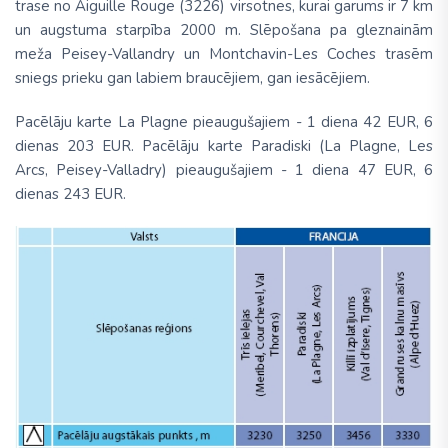
trase no Aiguille Rouge (3226) virsotnes, kurai garums ir 7 km
un augstuma starpība 2000 m. Slēpošana pa gleznainām
meža Peisey-Vallandry un Montchavin-Les Coches trasēm
sniegs prieku gan labiem braucējiem, gan iesācējiem.
Pacēlāju karte La Plagne pieaugušajiem - 1 diena 42 EUR, 6
dienas 203 EUR. Pacēlāju karte Paradiski (La Plagne, Les
Arcs, Peisey-Valladry) pieaugušajiem - 1 diena 47 EUR, 6
dienas 243 EUR.