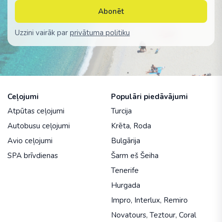
Abonēt
Uzzini vairāk par
privātuma politiku
Ceļojumi
Populāri piedāvājumi
Atpūtas ceļojumi
Turcija
Autobusu ceļojumi
Krēta
,
Roda
Avio ceļojumi
Bulgārija
SPA brīvdienas
Šarm eš Šeiha
Tenerife
Hurgada
Impro
,
Interlux
,
Remiro
Novatours
,
Teztour
,
Coral