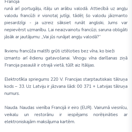
Francijā
runā arī portugāļu, itāļu un arābu valodā. Attiecībā uz angļu
valodu francūži ir visnotaļ jutīgi, tādēļ šo valodu jāizmanto
piesardzīgi - ja uzreiz sāksiet runāt angliski, Jums var
nepievērst uzmanību. Lai neaizvainotu francūzi, saruna obligāti
jāsāk ar jautājumu: „Vai jūs runājat angļu valodā?”
Ikvienu francūža maltīti grūti iztēloties bez vīna, ko bieži
izmanto arī ēdienu gatavošanai. Vīnogu vīna darīšanas ziņā
Francija pasaulē ir otrajā vietā, tūlīt aiz Itālijas.
Elektrotīkla spriegums 220 V. Francijas starptautiskais tālruņa
kods – 33. Uz Latviju ir jāzvana šādi: 00 371 + Latvijas tālruņa
numurs.
Nauda. Naudas vienība Francijā ir eiro (EUR). Vairumā viesnīcu,
veikalu un restorānu ir iespējams norēķināties ar
elektroniskajām maksājuma kartēm.