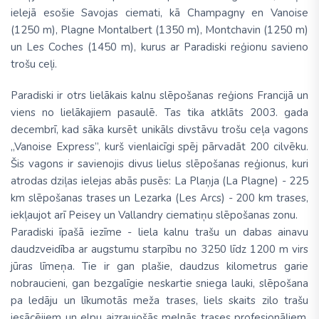
ielejā esošie Savojas ciemati, kā Champagny en Vanoise
(1250 m), Plagne Montalbert (1350 m), Montchavin (1250 m)
un Les Coches (1450 m), kurus ar Paradiski reģionu savieno
trošu ceļi.
Paradiski ir otrs lielākais kalnu slēpošanas reģions Francijā un
viens no lielākajiem pasaulē. Tas tika atklāts 2003. gada
decembrī, kad sāka kursēt unikāls divstāvu trošu ceļa vagons
„Vanoise Express”, kurš vienlaicīgi spēj pārvadāt 200 cilvēku.
Šis vagons ir savienojis divus lielus slēpošanas reģionus, kuri
atrodas dziļas ielejas abās pusēs: La Plaņja (La Plagne) - 225
km slēpošanas trases un Lezarka (Les Arcs) - 200 km trases,
iekļaujot arī Peisey un Vallandry ciematiņu slēpošanas zonu.
Paradiski īpašā iezīme - liela kalnu trašu un dabas ainavu
daudzveidība ar augstumu starpību no 3250 līdz 1200 m virs
jūras līmeņa. Tie ir gan plašie, daudzus kilometrus garie
nobraucieni, gan bezgalīgie neskartie sniega lauki, slēpošana
pa ledāju un līkumotās meža trases, liels skaits zilo trašu
iesācējiem un elpu aizraujošās melnās trases profesionāļiem.