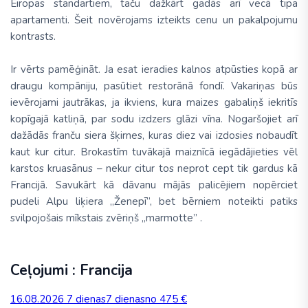
Eiropas standartiem, taču dažkārt gadās arī vecā tipa
apartamenti. Šeit novērojams izteikts cenu un pakalpojumu
kontrasts.
Ir vērts pamēģināt. Ja esat ieradies kalnos atpūsties kopā ar
draugu kompāniju, pasūtiet restorānā fondī. Vakariņas būs
ievērojami jautrākas, ja ikviens, kura maizes gabaliņš iekritīs
kopīgajā katliņā, par sodu izdzers glāzi vīna. Nogaršojiet arī
dažādās franču siera šķirnes, kuras diez vai izdosies nobaudīt
kaut kur citur. Brokastīm tuvākajā maiznīcā iegādājieties vēl
karstos kruasānus – nekur citur tos neprot cept tik gardus kā
Francijā. Savukārt kā dāvanu mājās palicējiem nopērciet
pudeli Alpu liķiera „Ženepī”, bet bērniem noteikti patiks
svilpojošais mīkstais zvēriņš „marmotte” .
Ceļojumi : Francija
16.08.2026
7 dienas
7 dienas
no 475 €