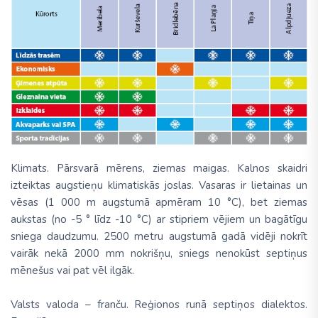
Klimats. Pārsvarā mērens, ziemas maigas. Kalnos skaidri
izteiktas augstieņu klimatiskās joslas. Vasaras ir lietainas un
vēsas (1 000 m augstumā apmēram 10 °C), bet ziemas
aukstas (no -5 ° līdz -10 °C) ar stipriem vējiem un bagātīgu
sniega daudzumu. 2500 metru augstumā gadā vidēji nokrīt
vairāk nekā 2000 mm nokrišņu, sniegs nenokūst septiņus
mēnešus vai pat vēl ilgāk.
Valsts valoda – franču. Reģionos runā septiņos dialektos.