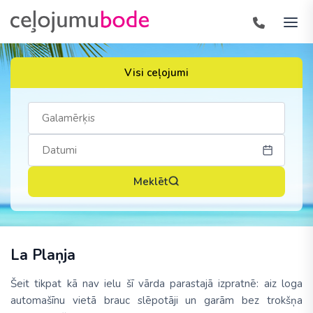
Visi ceļojumi
Meklēt
La Plaņja
Šeit tikpat kā nav ielu šī vārda parastajā izpratnē: aiz loga
automašīnu vietā brauc slēpotāji un garām bez trokšņa