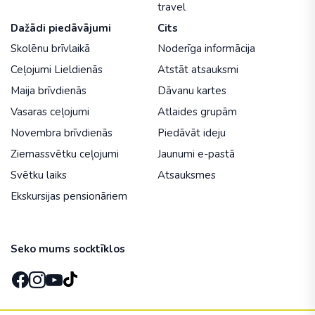
travel
Dažādi piedāvājumi
Cits
Skolēnu brīvlaikā
Noderīga informācija
Ceļojumi Lieldienās
Atstāt atsauksmi
Maija brīvdienās
Dāvanu kartes
Vasaras ceļojumi
Atlaides grupām
Novembra brīvdienās
Piedāvāt ideju
Ziemassvētku ceļojumi
Jaunumi e-pastā
Svētku laiks
Atsauksmes
Ekskursijas pensionāriem
Seko mums socktīklos