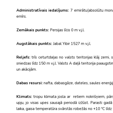
Administratīvais iedalījums:
7 emirātu(absolūtu monar
emīrs.
Zemākais punkts:
Persijas līcis 0 m v.j.l.
Augstākais punkts:
Jabal Yibir 1527 m v.j.l.
Reljefs:
trīs ceturtdaļas no valsts teritorijas klāj zemi,
sniedzas līdz 150 m v.j.l. Valsts A daļā teritorija paaugst
un akācijām.
Dabas resursi:
nafta, dabasgāze, dateles, saules enerģi
Klimats:
tropu klimata josla ar retiem nokrišņiem, pār
upju, jo visas upes sausajā periodā izžūst. Parasti gadā
laika, gaisa temperatūra svārstās robežās no +10 ºC līdz 