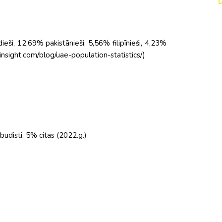
eši, 12,69% pakistānieši, 5,56% filipīnieši, 4,23%
insight.com/blog/uae-population-statistics/)
udisti, 5% citas (2022.g.)