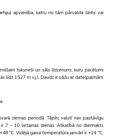
hiju) apvienība, katru no tām pārvalda šeihs vai
 smilšaini tuksneši un sāls līdzenumi, kuru pacēlumi
inās līdz 1527 m v.j.l. Daudz ir oāžu ar dateļpalmām
ja
svarā ziemas periodā. Tāpēc valstī nav pastāvīgu
 ir 7 – 10 lietainas dienas. Atkarībā no diennakts
+48 ºC. Vidējā gaisa temperatūra janvārī ir +24 ºC,