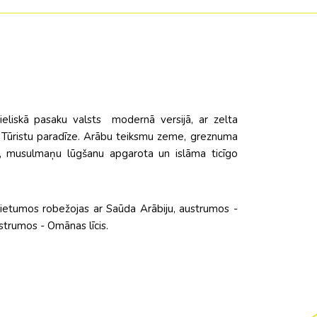
eliskā pasaku valsts modernā versijā, ar zelta
… Tūristu paradīze. Arābu teiksmu zeme, greznuma
a, musulmaņu lūgšanu apgarota un islāma ticīgo
ietumos robežojas ar Saūda Arābiju, austrumos -
ustrumos - Omānas līcis.