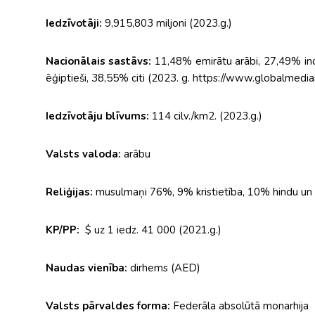
Iedzīvotāji:
9,915,803 miljoni (2023.g.)
Nacionālais sastāvs:
11,48% emirātu arābi, 27,49% indi
ēģiptieši, 38,55% citi (2023. g. https://www.globalmedia
Iedzīvotāju blīvums:
114 cilv./km2. (2023.g.)
Valsts valoda:
arābu
Reliģijas:
musulmaņi 76%, 9% kristietība, 10% hindu un b
KP/PP:
$ uz 1 iedz. 41 000 (2021.g.)
Naudas vienība:
dirhems (AED)
Valsts pārvaldes forma:
Federāla absolūtā monarhija