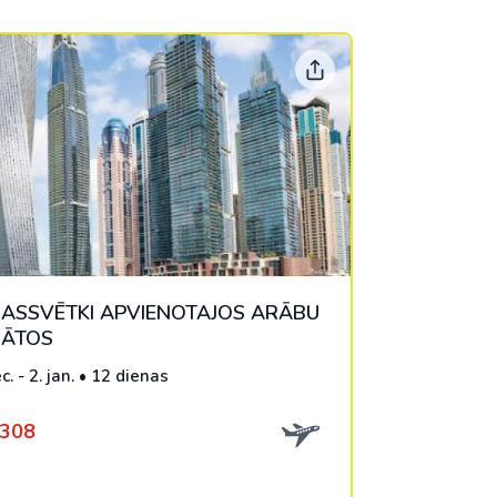
MASSVĒTKI APVIENOTAJOS ARĀBU
RĀTOS
c. - 2. jan. • 12 dienas
1308