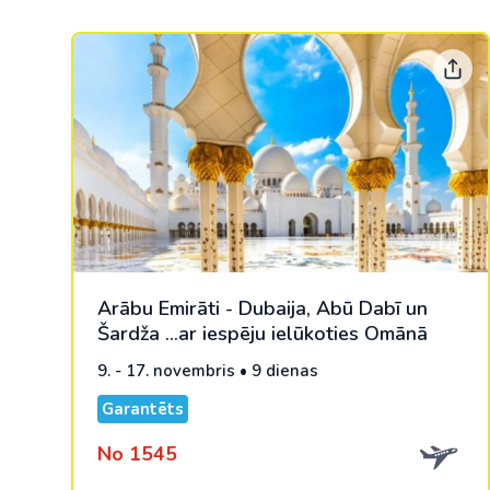
Arābu Emirāti - Dubaija, Abū Dabī un
Šardža ...ar iespēju ielūkoties Omānā
9. - 17. novembris • 9 dienas
Garantēts
No 1545