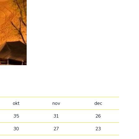
Kolumbija
Kostarika
Meksika
Panama
okt
nov
dec
35
31
26
30
27
23