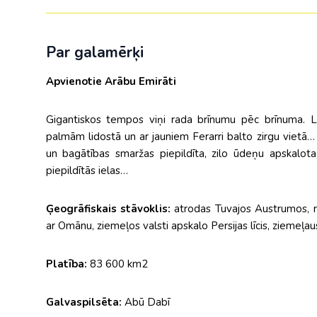
Par galamērķi
Apvienotie Arābu Emirāti
Gigantiskos tempos viņi rada brīnumu pēc brīnuma. Li
palmām lidostā un ar jauniem Ferarri balto zirgu vietā
un bagātības smaržas piepildīta, zilo ūdeņu apskalot
piepildītās ielas…
Ģeogrāfiskais stāvoklis:
atrodas Tuvajos Austrumos, r
ar Omānu, ziemeļos valsti apskalo Persijas līcis, ziemeļa
Platība:
83 600 km2
Galvaspilsēta:
Abū Dabī