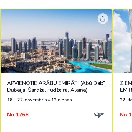
APVIENOTIE ARĀBU EMIRĀTI (Abū Dabī,
ZIE
Dubaija, Šardža, Fudžeira, Alaina)
EMI
16. - 27. novembris • 12 dienas
22. de
No 1268
No 