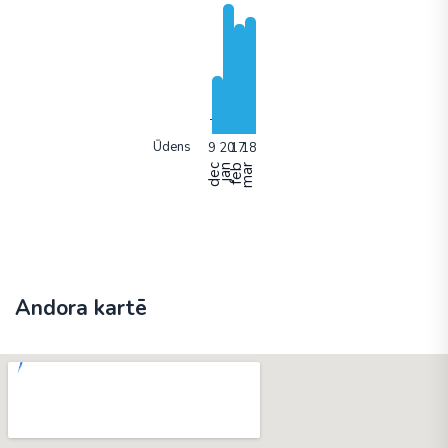
Ūdens
dec
jan
feb
mar
Andora kartē