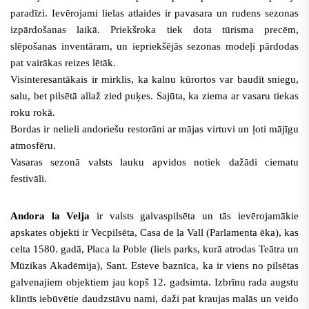
paradīzi. Ievērojami lielas atlaides ir pavasara un rudens sezonas
izpārdošanas laikā. Priekšroka tiek dota tūrisma precēm,
slēpošanas inventāram, un iepriekšējās sezonas modeļi pārdodas
pat vairākas reizes lētāk.
Visinteresantākais ir mirklis, ka kalnu kūrortos var baudīt sniegu,
salu, bet pilsētā allaž zied puķes. Sajūta, ka ziema ar vasaru tiekas
roku rokā.
Bordas ir nelieli andoriešu restorāni ar mājas virtuvi un ļoti mājīgu
atmosfēru.
Vasaras sezonā valsts lauku apvidos notiek dažādi ciematu
festivāli.
Andora la Velja
ir valsts galvaspilsēta un tās
ievērojamākie
apskates objekti ir Vecpilsēta, Casa de la Vall (Parlamenta ēka
), kas
celta 1580. gadā
, Placa la Poble (liels parks, kurā atrodas Teātra un
Mūzikas Akadēmija),
Sant. Esteve baznīca, ka ir viens no pilsētas
galvenajiem objektiem jau kopš 12. gadsimta.
Izbrīnu rada augstu
klintīs iebūvētie daudzstāvu nami, daži pat kraujas malās un veido