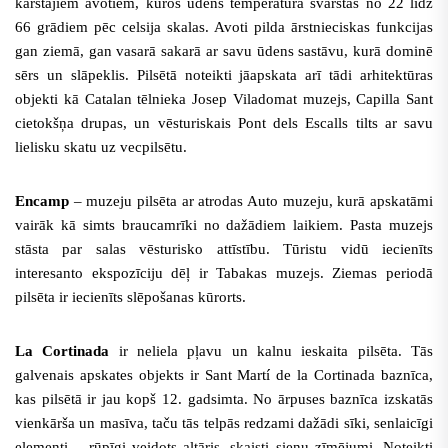
karstajiem avotiem, kuros ūdens temperatūra svārstās no 22 līdz
66 grādiem pēc celsija skalas. Avoti pilda ārstnieciskas funkcijas
gan ziemā, gan vasarā sakarā ar savu ūdens sastāvu, kurā dominē
sērs un slāpeklis. Pilsētā noteikti jāapskata arī tādi arhitektūras
objekti kā Catalan tēlnieka Josep Viladomat muzejs, Capilla Sant
cietokšņa drupas, un vēsturiskais Pont dels Escalls tilts ar savu
lielisku skatu uz vecpilsētu.
Encamp
– muzeju pilsēta ar atrodas Auto muzeju, kurā apskatāmi
vairāk kā simts braucamrīki no dažādiem laikiem. Pasta muzejs
stāsta par salas vēsturisko attīstību. Tūristu vidū iecienīts
interesanto ekspozīciju dēļ ir Tabakas muzejs.
Ziemas periodā
pilsēta ir iecienīts slēpošanas kūrorts.
La Cortinada
ir neliela pļavu un kalnu ieskaita pilsēta. Tās
galvenais apskates objekts ir Sant Martí de la Cortinada baznīca,
kas pilsētā ir jau kopš 12. gadsimta. No ārpuses baznīca izskatās
vienkārša un masīva, taču tās telpās redzami dažādi sīki, senlaicīgi
elementi – rūpīgi veidots altāris, skaisti sienu zīmējumi. Noteikti