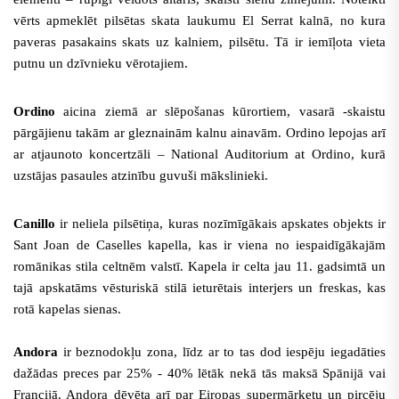
vērts apmeklēt pilsētas skata laukumu El Serrat kalnā, no kura
paveras pasakains skats uz kalniem, pilsētu. Tā ir iemīļota vieta
putnu un dzīvnieku vērotajiem.
Ordino
aicina ziemā ar slēpošanas kūrortiem, vasarā -skaistu
pārgājienu takām ar gleznainām kalnu ainavām. Ordino lepojas arī
ar atjaunoto koncertzāli – National Auditorium at Ordino, kurā
uzstājas pasaules atzinību guvuši mākslinieki.
Canillo
ir neliela pilsētiņa, kuras nozīmīgākais apskates objekts ir
Sant Joan de Caselles kapella, kas ir viena no iespaidīgākajām
romānikas stila celtnēm valstī. Kapela ir celta jau 11. gadsimtā un
tajā apskatāms vēsturiskā stilā ieturētais interjers un freskas, kas
rotā kapelas sienas.
Andora
ir beznodokļu zona, līdz ar to tas dod iespēju iegadāties
dažādas preces par 25% - 40% lētāk nekā tās maksā Spānijā vai
Francijā. Andora dēvēta arī par Eiropas supermārketu un pircēju