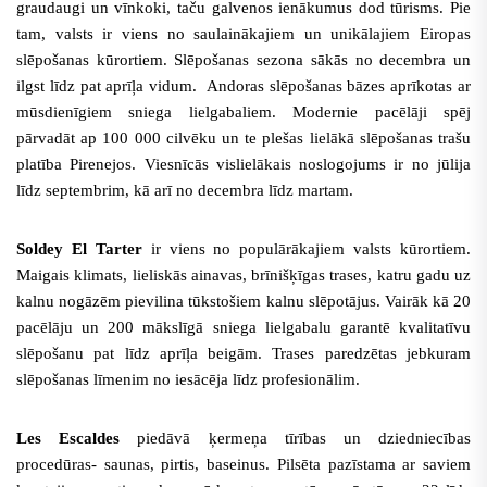
graudaugi un vīnkoki, taču galvenos ienākumus dod tūrisms. Pie
tam, valsts ir viens no saulainākajiem un unikālajiem Eiropas
slēpošanas kūrortiem. Slēpošanas sezona sākās no decembra un
ilgst līdz pat aprīļa vidum. Andoras slēpošanas bāzes aprīkotas ar
mūsdienīgiem sniega lielgabaliem. Modernie pacēlāji spēj
pārvadāt ap 100 000 cilvēku un te plešas lielākā slēpošanas trašu
platība Pirenejos. Viesnīcās vislielākais noslogojums ir no jūlija
līdz septembrim, kā arī no decembra līdz martam.
Soldey El Tarter
ir viens no populārākajiem valsts kūrortiem.
Maigais klimats, lieliskās ainavas, brīnišķīgas trases, katru gadu uz
kalnu nogāzēm pievilina tūkstošiem kalnu slēpotājus. Vairāk kā 20
pacēlāju un 200 mākslīgā sniega lielgabalu garantē kvalitatīvu
slēpošanu pat līdz aprīļa beigām. Trases paredzētas jebkuram
slēpošanas līmenim no iesācēja līdz profesionālim.
Les Escaldes
piedāvā ķermeņa tīrības un dziedniecības
procedūras- saunas, pirtis, baseinus
. Pilsēta pazīstama ar saviem