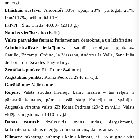
neticīgi.
Etniskais sastāvs:
Andorieši 33%, spāņi 23%, portugāļi 21%,
franči 17%, briti un itāļi 1%
IKP/PP: $ uz 1 iedz. 40,897 (2019 g.)
Naudas vienība:
eiro (EUR)
Valsts pārvaldes forma:
Parlamentāra demokrātija un līdzfirstiste
Administratīvais iedalījums:
sadalīta septiņos apgabalos:
Canillo, Encamp, Ordino, la Massana, Andorra la Vella, Sant Julia
de Loria un Escaldes-Engordany.
Zemākais punkts:
Riu Runer 840 m v.j.l.
Augstākais punkts:
Koma Pedrosa 2946 m v.j.l.
Garākā upe:
Valiras upe
Reljefs:
Valsts atrodas Pireneju kalnu masīvā –
tās reljefs ir
pārsvarā kalnains
, pārejas joslā starp Franciju un Spāniju.
Augstākā virsotne valsts ZR Koma Pedrosa (2942 m v.j.l.). Valsts
vidējais augstums ir 1410m v.j.l.
Dabas resursi:
dzelzsrūda, svina rūdas, dārgakmeņi,
kokmateriāli, ūdens enerģija, minerālūdens, dabas ainavas
Klimats:
raksturīgs subtropu kalnu klimats, t.i., jo augstāk virs