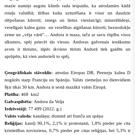
mazie namiņi augstu klintīs rada iespaidu, ka atrodamies kādā
rotaļu valstībā; tīrības kulta uzturēšana it visur un daudzie
slēpošanas kūrorti; sniegs un lietus vienlaicīgi; minerālūdeņi,
veselīgais kalnu gaiss un veselības atgūšanas kūrorti; beznodokļu
zeme un „vēja vārti”…
Andora ir maza, taču ar savu rūpību visos
sīkumos, spēj priecēt tās viesus. Andoras galvenais ienākumu
avots ir tūrisms, tāpēc ikviens tūrists Andorā tiek gaidīts un
aprūpēts, kā vien andorieši to spēj.
Ģeogrāfiskais stāvoklis:
atrodas Eiropas DR, Pireneju kalnu D
nogāzēs starp Franciju un Spāniju. Valsts ziemeļus no dienvidiem
šķir tikai 30 km.
Andora ir sestā mazākā valsts Eiropā.
Platība:
468 km2
Galvaspilsēta:
Andora da Velja
Iedzīvotāji:
77 499 (2022. g.)
Valsts valoda
: katalāņu; dominē arī franču un spāņu
Reliģijas:
katoļi 90,1%, 2,1% ir protestanti, 1,8% pieder pie cita
kristietības novirziena, 0,7% pieder pie citas reliģijas, bet 5,3% ir