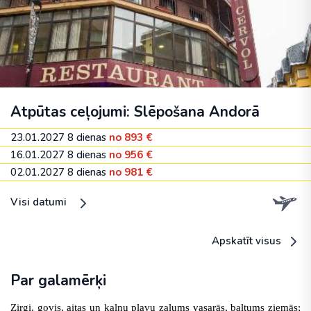
Atpūtas ceļojumi: Slēpošana Andorā
23.01.2027
8 dienas
no 893 €
16.01.2027
8 dienas
no 956 €
02.01.2027
8 dienas
no 981 €
Visi datumi
Apskatīt visus
Par galamērķi
Zirgi, govis, aitas un kalnu pļavu zaļums vasarās, baltums ziemās;