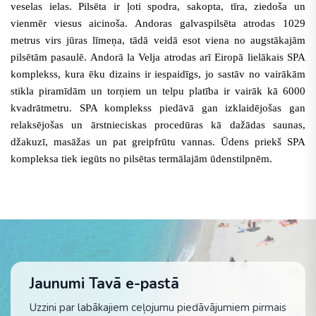
veselas ielas. Pilsēta ir ļoti spodra, sakopta, tīra, ziedoša un
vienmēr viesus aicinoša
. Andoras galvaspilsēta atrodas 1029
metrus virs jūras līmeņa, tādā veidā esot viena no augstākajām
pilsētām pasaulē. Andorā la Velja atrodas arī Eiropā lielākais SPA
komplekss, kura ēku dizains ir iespaidīgs, jo sastāv no vairākām
stikla piramīdām un torņiem un telpu platība ir vairāk kā 6000
kvadrātmetru. SPA komplekss piedāvā gan izklaidējošas gan
relaksējošas un ārstnieciskas procedūras kā dažādas saunas,
džakuzī, masāžas un pat greipfrūtu vannas. Ūdens priekš SPA
kompleksa tiek iegūts no pilsētas termālajām ūdenstilpnēm.
Jaunumi Tavā e-pastā
Uzzini par labākajiem ceļojumu piedāvājumiem pirmais