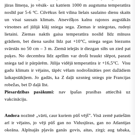
jūras līmeņa, jo vēsāk- uz katriem 1000 m augstuma temperatūra
noslīd par 5-6 ºC. Cilvēkus šeit vilina lielais saulaino dienu skaits
un visai sausais klimats. Atsevišķos kalnu rajonos augstākās
virsotnes arī jūlijā klāj sniega sega. Ziemas ir sniegotas, rudeņi
lietaini. Ziemas naktīs gaisa temperatūra noslīd līdz mīnuss
grādiem, bet
diena sasilst līdz pat +10°C, sniega segas biezums
svārstās no 50 cm – 3 m. Ziemā ielejās ir diezgan silts un zied pat
puķes. No decembra līdz aprīlim var droši braukt slēpot, parasti
sniega tad ir pārpārēm. Jūlija vidējā temperatūra ir +16,5°C. Visu
gadu klimats ir vējains, tāpēc vēlam nodrošināties pret dažādiem
laikapstākļiem. Jo gadās, ka Z daļā uzsnieg sniegs pie Francijas
robežas, bet
D daļā līst.
Piesardzības pasākumi:
nav īpašas prasības attiecībā uz
vakcināciju.
Andora
nozīmē „vārti, caur kuriem pūš vējš”. Visā zemē patiešām
arī ir vējains, jo vēji pūš gan no Vidusjūras, gan no Atlantijas
okeāna. Alpīnajās pļavās ganās govis, aitas, zirgi; aug tabaka,