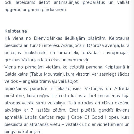
odi. Ieteicams lietot antimalārijas preparātus un valkāt
apģērbu ar garām piedurknēm.
Keiptauna
Kā viena no Dienvidāfrikas lielākajām pilsētām, Keiptauna
piesaista arī tūristu interesi. Aizraujoša ir Džordža avēnija, kurā
pulcējas mākslinieki un amatnieki, dažādas savrupmājas,
greznas Viktorijas laika ēkas un pieminekļi.
Viena no pirmajām vietām, ko ceļotāji pamana Keiptaunā ir
Galda kalns (Table Mountain), kura virsotni var sasniegt šādos
veidos – ar gaisa tramvaju vai kāpjot.
Iepirkšanās paradīze ir iekārtojusies Viktorijas un Alfrēda
piestātnē, kura oriģināli ir celta kā osta, bet mūsdienās tajā
atrodas vairāki simti veikaliņu. Tajā atrodas arī «Divu okeānu
akvārijs» ar 7 izstāžu zālēm. Esot pilsētā, gandrīz ikviens
apmeklē Labās Cerības ragu ( Cape Of Good Hope), kurš
piesaista ar atrašanās vietu – vistālāk uz dienvidrietumiem un
pingvīnu kolonijām.