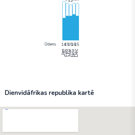
Ūdens
Jan
Feb
Mar
Nov
Dec
Dienvidāfrikas republika kartē