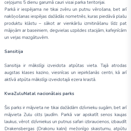
ceļojums 5 dienu garumā cauri visai parka teritorijai.
Parkā ir iespējama ne tikai zvēru un putnu vērošana, bet arī
nakšņošanas iespējas dažādās nometnēs, kuras piedāvā plašu
produktu klāstu – sākot ar vienkāršu izmitināšanu līdz pat
mājiņām ar baseiniem, degvielas uzpildes stacijām, kafejnīcām
un veļas mazgātuvēm.
Sansitija
Sansitija ir mākslīgi izveidota atpūtas vieta. Tajā atrodas
augstas klases kazino, viesnīcas un iepirkšanās centri, kā arī
aktīvā atpūta mākslīgi izveidotajā ezera krastā.
KwaZuluNatal nacionālais parks
Šis parks ir mājvieta ne tikai dažādām dzīvnieku sugām, bet arī
mājvieta Zulu cilts ļaudīm. Parkā var apskatīt senos kaujas
laukus, vērot dzīvniekus un putnus safari izbraucienos, izbaudīt
Drakensbergas (Drakonu kalni) mežonīgo skaistumu, atpūtu