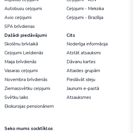
Autobusu ceļojumi
Ceļojumi - Meksika
Avio ceļojumi
Ceļojumi - Brazīlija
SPA brīvdienas
Dažādi piedāvājumi
Cits
Skolēnu brīvlaikā
Noderīga informācija
Ceļojumi Lieldienās
Atstāt atsauksmi
Maija brīvdienās
Dāvanu kartes
Vasaras ceļojumi
Atlaides grupām
Novembra brīvdienās
Piedāvāt ideju
Ziemassvētku ceļojumi
Jaunumi e-pastā
Svētku laiks
Atsauksmes
Ekskursijas pensionāriem
Seko mums socktīklos