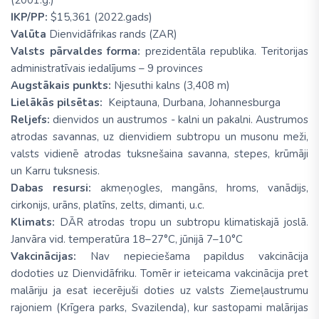
(2001.g.)
IKP/PP:
$15,361 (2022.gads)
Valūta
Dienvidāfrikas rands (ZAR)
Valsts pārvaldes forma:
prezidentāla republika. Teritorijas
administratīvais iedalījums – 9 provinces
Augstākais punkts:
Njesuthi kalns (3,408 m)
Lielākās pilsētas:
Keiptauna, Durbana, Johannesburga
Reljefs:
dienvidos un austrumos - kalni un pakalni. Austrumos
atrodas savannas, uz dienvidiem subtropu un musonu meži,
valsts vidienē atrodas tuksnešaina savanna, stepes, krūmāji
un Karru tuksnesis.
Dabas resursi:
akmeņogles, mangāns, hroms, vanādijs,
cirkonijs, urāns, platīns, zelts, dimanti, u.c.
Klimats:
DĀR atrodas tropu un subtropu klimatiskajā joslā.
Janvāra vid. temperatūra 18–27°C, jūnijā 7–10°C
Vakcinācijas:
Nav nepieciešama papildus vakcinācija
dodoties uz Dienvidāfriku. Tomēr ir ieteicama vakcinācija pret
malāriju ja esat iecerējuši doties uz valsts Ziemeļaustrumu
rajoniem (Krīgera parks, Svazilenda), kur sastopami malārijas