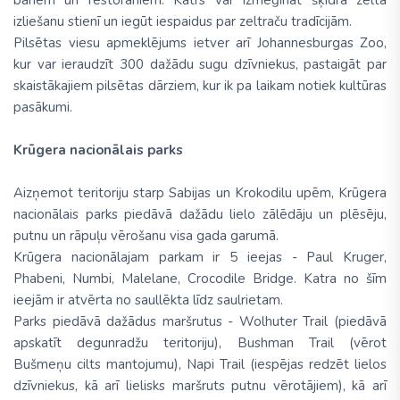
bāriem un restorāniem. Katrs var izmēģināt šķidra zelta
izliešanu stienī un iegūt iespaidus par zeltraču tradīcijām.
Pilsētas viesu apmeklējums ietver arī Johannesburgas Zoo,
kur var ieraudzīt 300 dažādu sugu dzīvniekus, pastaigāt par
skaistākajiem pilsētas dārziem, kur ik pa laikam notiek kultūras
pasākumi.
Krūgera nacionālais parks
Aizņemot teritoriju starp Sabijas un Krokodilu upēm, Krūgera
nacionālais parks piedāvā dažādu lielo zālēdāju un plēsēju,
putnu un rāpuļu vērošanu visa gada garumā.
Krūgera nacionālajam parkam ir 5 ieejas - Paul Kruger,
Phabeni, Numbi, Malelane, Crocodile Bridge. Katra no šīm
ieejām ir atvērta no saullēkta līdz saulrietam.
Parks piedāvā dažādus maršrutus - Wolhuter Trail (piedāvā
apskatīt degunradžu teritoriju), Bushman Trail (vērot
Bušmeņu cilts mantojumu), Napi Trail (iespējas redzēt lielos
dzīvniekus, kā arī lielisks maršruts putnu vērotājiem), kā arī