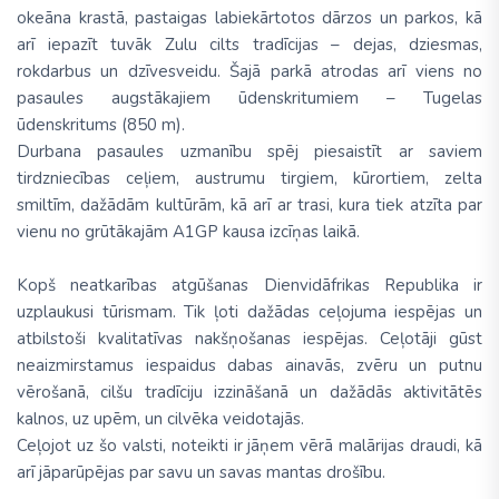
okeāna krastā, pastaigas labiekārtotos dārzos un parkos, kā
arī iepazīt tuvāk Zulu cilts tradīcijas – dejas, dziesmas,
rokdarbus un dzīvesveidu. Šajā parkā atrodas arī viens no
pasaules augstākajiem ūdenskritumiem – Tugelas
ūdenskritums (850 m).
Durbana pasaules uzmanību spēj piesaistīt ar saviem
tirdzniecības ceļiem, austrumu tirgiem, kūrortiem, zelta
smiltīm, dažādām kultūrām, kā arī ar trasi, kura tiek atzīta par
vienu no grūtākajām A1GP kausa izcīņas laikā.
Kopš neatkarības atgūšanas Dienvidāfrikas Republika ir
uzplaukusi tūrismam. Tik ļoti dažādas ceļojuma iespējas un
atbilstoši kvalitatīvas nakšņošanas iespējas. Ceļotāji gūst
neaizmirstamus iespaidus dabas ainavās, zvēru un putnu
vērošanā, cilšu tradīciju izzināšanā un dažādās aktivitātēs
kalnos, uz upēm, un cilvēka veidotajās.
Ceļojot uz šo valsti, noteikti ir jāņem vērā malārijas draudi, kā
arī jāparūpējas par savu un savas mantas drošību.