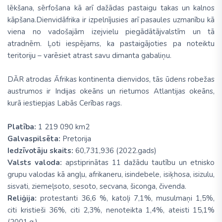
lēkšana, sērfošana kā arī dažādas pastaigu takas un kalnos
kāpšana.
Dienvidāfrika ir izpelnījusies arī pasaules uzmanību kā
viena no vadošajām izejvielu piegādātājvalstīm un tā
atradnēm. Ļoti iespējams, ka pastaigājoties pa noteiktu
teritoriju – varēsiet atrast savu dimanta gabaliņu.
DĀR atrodas Āfrikas kontinenta dienvidos, tās ūdens robežas
austrumos ir Indijas okeāns un rietumos Atlantijas okeāns,
kurā iestiepjas Labās Cerības rags.
Platība:
1 219 090 km2
Galvaspilsēta:
Pretorija
Iedzīvotāju skaits:
60,731,936 (2022.gads)
Valsts valoda:
apstiprinātas 11 dažādu tautību un etnisko
grupu valodas kā angļu, afrikaneru, isindebele, isiķhosa, isizulu,
sisvati, ziemeļsoto, sesoto, secvana, šiconga, čivenda.
Reliģija:
protestanti 36,6 %, katoļi 7,1%, musulmaņi 1,5%,
citi kristieši 36%, citi 2,3%, nenoteikta 1,4%, ateisti 15,1%