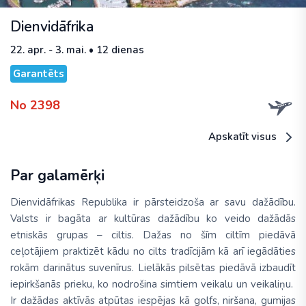
Dienvidāfrika
22. apr. - 3. mai. • 12 dienas
Garantēts
No 2398
Apskatīt visus
Par galamērķi
Dienvidāfrikas Republika ir pārsteidzoša ar savu dažādību.
Valsts ir bagāta ar kultūras dažādību ko veido dažādās
etniskās grupas – ciltis. Dažas no šīm ciltīm piedāvā
ceļotājiem praktizēt kādu no cilts tradīcijām kā arī iegādāties
rokām darinātus suvenīrus. Lielākās pilsētas piedāvā izbaudīt
iepirkšanās prieku, ko nodrošina simtiem veikalu un veikaliņu.
Ir dažādas aktīvās atpūtas iespējas kā golfs, niršana, gumijas