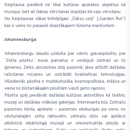
Keiptauna piedāvā ne tikai kultūras apskates objektus kā
muzejus, bet arī dabas vērošanas iespējas kā vaļu vērošanu.
No Keiptaunas sākas brīnišķīgais „Dārzu ceļš” („Garden Rut”)
kas ir viens no pasaulē skaistākajiem tūrisma maršrutiem
Johannesburga
Johannesburgu daudzi uzskata par valsts galvaspilsētu, par
“Zelta pilsētu”, kuras pamatus ir veidojuši zeltrači un to
ģimenes. Zelts, atrodoties dziļi pazemē, ļāvis attīstīt dažādas
ražošanas nozares un izstrādāt kvalitatīvas tehnoloģijas.
Mūsdienās pilsēta ir multikulturāla, kosmopolītiska, krāšņa un
viena no bīstamākajām pilsētām valstī geto rajonos.
Pilsēta spēj piedāvāt dažādas kultūras aktivitātes kā teātris,
muzeji un dažādas mākslas galerijas. Interesanta būs Zeltraču
pazemes klinšu apskate – pazemes ekskursijas pa vienu no
vēsturiskajām zelta raktuvēm, zeltraču dzīvi var aplūkot
atbilstoši iekārtotajā muzejā un rekonstruētās ieliņās ar