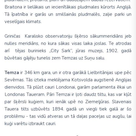
Braitona ir lielākais un iecienītākais pludmales kūrorts Anglijā.
Tā īpatnība ir garās un smilšainās pludmalēs, zaļie parki un
veselīgais klimats.
Griničas Karalisko observatoriju šķērso sākummeridiāns jeb
nulles meridiāns, no kura sākas visas laika joslas. Te atrodas
arī tējas burinieks „City Sark”, jūras muzejs, 1902. gadā
būvētais gājēju tunelis zem Temzas uz Suņu salu.
Temza
ir 346 km gara, un ir otra garākā Lielbritānijas upe pēc
Sevērnas. Tās izteka meklējama Kotsvolda augstienē Anglijas
dienvidos. Tā plūst cauri Londonai, garām parlamenta ēkai un
Londonas Taueram. Pāri Temzai ir ļoti daudz tiltu, kas var kļūt
par šķērsli kuģiem, kuri ienāk upē no Ziemeļjūras. Slavenais
Tauera tilts uzbūvēts 1894. gadā un viegli tiek galā ar šo
problēmu - tas vidū atveras un tā daļas paceļas uz augšu, lai
kuģi varētu izbraukt cauri.