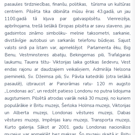
pasaules tirdzniecības, finanšu, politikas, tūrisma un kultūras
centriem. Pilsēta tika dibināta mūsu ēras 43.gadā, un jau
1100.gadā tā kļuva par galvaspilsētu. Vienreizēja,
apbrīnojama, trešā lielākā Eiropas pilsēta ar savu slaveno, jau
gadsimtos zināmo simboliku- melnie taksometri, sarkanie,
divstāvīgie autobusi un sarkanās telefonu būdiņas. Sajust
valsts sirdi pa īstam var, apmeklējot Parlamenta ēku, Big
Benu, Vestminsteres abatiju, Bekingemas pili, Trafalgaras
laukumu, Tauera tiltu- Viktorijas laika gotikas šedevru, Vest
endas rajonu ar daudzajiem veikaliņiem, Admirāļa Nelsona
pieminekli, Sv. Džeimsa pili, Sv. Pāvila katedrāli (otra lielākā
pasaulē), izbraucot ar Panorāmas ratu- 120 m augsto
„Londonas aci”, un redzēt patieso Londonu no putna lidojuma
augstumiem. Pilsētā atrodas vairāk nekā 30 muzeji, no kuriem
populārākie ir Britu muzejs, Šerloka Holmsa muzejs, Viktorijas
un Alberta muzejs, Londonas vēstures muzejs, Dabas
vēstures muzejs, Impērijas karu muzejs, Transporta muzejs,
Kurto galerija. Sākot ar 2001. gadu Londonas nacionālos
muzejus var apmeklēt bez maksas. Šo muzeju skaitā ir: Britu