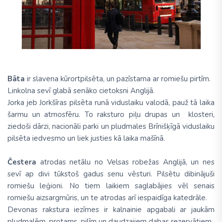
Bāta
ir slavena kūrortpilsēta, un pazīstama ar romiešu pirtīm.
Linkolna sevī glabā senāko cietoksni Anglijā.
Jorka jeb Jorkšīras pilsēta runā viduslaiku valodā, pauž tā laika
šarmu un atmosfēru. To raksturo piļu drupas un klosteri,
ziedoši dārzi, nacionāli parki un pludmales Brīnišķīgā viduslaiku
pilsēta iedvesmo un liek justies kā laika mašīnā.
Čestera
atrodas netālu no Velsas robežas Anglijā, un nes
sevī ap divi tūkstoš gadus senu vēsturi. Pilsētu dibinājuši
romiešu leģioni. No tiem laikiem saglabājies vēl senais
romiešu aizsargmūris, un te atrodas arī iespaidīga katedrāle.
Devonas rakstura iezīmes ir kalnainie apgabali ar jaukām
pludmalēm, protams, pilīm un daudzajiem dabas rezervātiem.