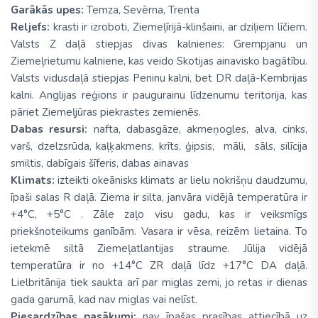
Garākās upes:
Temza, Sevērna, Trenta
Reljefs:
krasti ir izroboti, Ziemeļīrijā-klinšaini, ar dziļiem līčiem.
Valsts Z daļā stiepjas divas kalnienes: Grempjanu un
Ziemeļrietumu kalniene, kas veido Skotijas ainavisko bagātību.
Valsts vidusdaļā stiepjas Peninu kalni, bet DR daļā-Kembrijas
kalni. Anglijas reģions ir paugurainu līdzenumu teritorija, kas
pāriet Ziemeļjūras piekrastes zemienēs.
Dabas resursi:
nafta, dabasgāze, akmeņogles, alva, cinks,
varš, dzelzsrūda, kaļķakmens, krīts, ģipsis, māli, sāls, silīcija
smiltis, dabīgais šīferis, dabas ainavas
Klimats:
izteikti okeānisks klimats ar lielu nokrišņu daudzumu,
īpaši salas R daļā. Ziema ir silta, janvāra vidējā temperatūra ir
+4°C, +5°C . Zāle zaļo visu gadu, kas ir veiksmīgs
priekšnoteikums ganībām. Vasara ir vēsa, reizēm lietaina. To
ietekmē siltā Ziemeļatlantijas straume. Jūlija vidējā
temperatūra ir no +14°C ZR daļā līdz +17°C DA daļā.
Lielbritānija tiek saukta arī par miglas zemi, jo retas ir dienas
gada garumā, kad nav miglas vai nelīst.
Piesardzības pasākumi:
nav īpašas prasības attiecībā uz