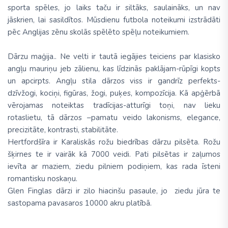
sporta spēles, jo laiks taču ir siltāks, saulaināks, un nav
jāskrien, lai sasildītos. Mūsdienu futbola noteikumi izstrādāti
pēc Anglijas zēnu skolās spēlēto spēļu noteikumiem.
Dārzu maģija.. Ne velti ir tautā iegājies teiciens par klasisko
angļu mauriņu jeb zālienu, kas līdzinās paklājam-rūpīgi kopts
un apcirpts. Angļu stila dārzos viss ir gandrīz perfekts-
dzīvžogi, kociņi, figūras, žogi, puķes, kompozīcija. Kā apģērbā
vērojamas noteiktas tradīcijas-atturīgi toņi, nav lieku
rotaslietu, tā dārzos –pamatu veido lakonisms, elegance,
precizitāte, kontrasti, stabilitāte.
Hertfordšīra ir Karaliskās rožu biedrības dārzu pilsēta. Rožu
šķirnes te ir vairāk kā 7000 veidi. Pati pilsētas ir zaļumos
ievīta ar maziem, ziedu pilniem podiņiem, kas rada īsteni
romantisku noskaņu.
Glen Finglas dārzi ir zilo hiacinšu pasaule, jo ziedu jūra te
sastopama pavasaros 10000 akru platībā.