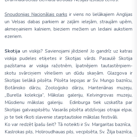
Snoudonijas Nacionālais parks
ir viens no lielākajiem Anglijas
un Velsas dabas parkiem ar zaļām ielejām, straujām upēm,
akmeņainiem kalniem, bieziem mežiem un ledaini aukstiem
ezeriem.
Skotija
un viskijs? Savienojami jēdzieni! Jo gandrīz uz katras
viskija pudeles etiķetes ir Skotijas vārds. Pasaulē Skotija
pazīstama ar viskija ražotnēm, īpatnējiem tautastērpiem-
skotu svārciņiem vīriešiem un dūdu skaņām. Glazgova ir
Skotijas lielākā pilsēta. Pilsēta lepojas ar Sv. Mungo baznīcu,
Botānisko dārzu, Zooloģisko dārzu, Hanteriānas muzeju,
„Burella kolekcija”, Mākslas galeriju, Kelvingrovas muzeju,
Mūsdienu mākslas galeriju. Edinburga tiek uzskatīta par
Skotijas galvaspilsētu. Vasarās pilsēta atdzīvojas otrajai elpai,
jo te tiek rīkoti slavenie starptautiskie mākslas festivāli.
Ko var redzēt īpašu šeit? Tā noteikti ir Sv. Margaritas baznīca,
Kaslrokas pils, Holiroudhauas pils, vecpilsēta, Sv. Žilja baznīca,