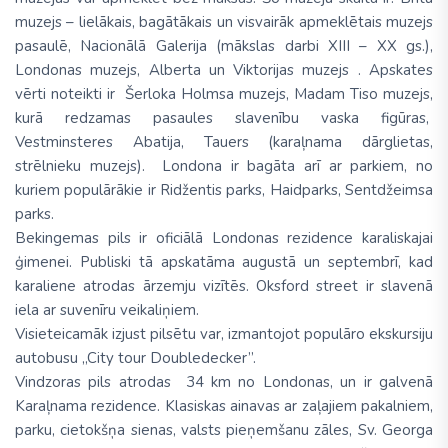
muzejs – lielākais, bagātākais un visvairāk apmeklētais muzejs
pasaulē, Nacionālā Galerija (mākslas darbi XIII – XX gs.),
Londonas muzejs, Alberta un Viktorijas muzejs . Apskates
vērti noteikti ir Šerloka Holmsa muzejs, Madam Tiso muzejs,
kurā redzamas pasaules slavenību vaska figūras,
Vestminsteres Abatija, Tauers (karaļnama dārglietas,
strēlnieku muzejs). Londona ir bagāta arī ar parkiem, no
kuriem populārākie ir Ridžentis parks, Haidparks, Sentdžeimsa
parks.
Bekingemas pils ir oficiālā Londonas rezidence karaliskajai
ģimenei. Publiski tā apskatāma augustā un septembrī, kad
karaliene atrodas ārzemju vizītēs. Oksford street ir slavenā
iela ar suvenīru veikaliņiem.
Visieteicamāk izjust pilsētu var, izmantojot populāro ekskursiju
autobusu „City tour Doubledecker”.
Vindzoras pils atrodas 34 km no Londonas, un ir galvenā
Karaļnama rezidence. Klasiskas ainavas ar zaļajiem pakalniem,
parku, cietokšņa sienas, valsts pieņemšanu zāles, Sv. Georga