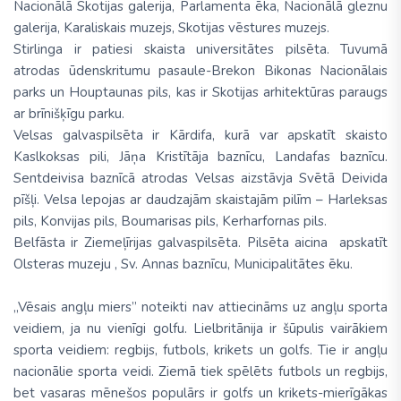
Nacionālā Skotijas galerija, Parlamenta ēka, Nacionālā gleznu
galerija, Karaliskais muzejs, Skotijas vēstures muzejs.
Stirlinga ir patiesi skaista universitātes pilsēta. Tuvumā
atrodas ūdenskritumu pasaule-Brekon Bikonas Nacionālais
parks un Houptaunas pils, kas ir Skotijas arhitektūras paraugs
ar brīnišķīgu parku.
Velsas galvaspilsēta ir Kārdifa, kurā var apskatīt skaisto
Kaslkoksas pili, Jāņa Kristītāja baznīcu, Landafas baznīcu.
Sentdeivisa baznīcā atrodas Velsas aizstāvja Svētā Deivida
pīšļi. Velsa lepojas ar daudzajām skaistajām pilīm – Harleksas
pils, Konvijas pils, Boumarisas pils, Kerharfornas pils.
Belfāsta ir Ziemeļīrijas galvaspilsēta. Pilsēta aicina apskatīt
Olsteras muzeju , Sv. Annas baznīcu, Municipalitātes ēku.
„Vēsais angļu miers” noteikti nav attiecināms uz angļu sporta
veidiem, ja nu vienīgi golfu. Lielbritānija ir šūpulis vairākiem
sporta veidiem: regbijs, futbols, krikets un golfs. Tie ir angļu
nacionālie sporta veidi. Ziemā tiek spēlēts futbols un regbijs,
bet vasaras mēnešos populārs ir golfs un krikets-mierīgākas