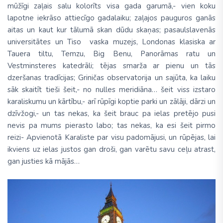
mūžīgi zaļais salu kolorīts visa gada garumā,- vien koku
lapotne iekrāso attiecīgo gadalaiku; zaļajos pauguros ganās
aitas un kaut kur tālumā skan dūdu skaņas; pasaulslavenās
universitātes un Tiso vaska muzejs, Londonas klasiska ar
Tauera tiltu, Temzu, Big Benu, Panorāmas ratu un
Vestminsteres katedrāli; tējas smarža ar pienu un tās
dzeršanas tradīcijas; Griničas observatorija un sajūta, ka laiku
sāk skaitīt tieši šeit,- no nulles meridiāna… šeit viss izstaro
karaliskumu un kārtību,- arī rūpīgi koptie parki un zālāji, dārzi un
dzīvžogi,- un tas nekas, ka šeit brauc pa ielas pretējo pusi
nevis pa mums pierasto labo; tas nekas, ka esi šeit pirmo
reizi- Apvienotā Karaliste par visu padomājusi, un rūpējas, lai
ikviens uz ielas justos gan droši, gan varētu savu ceļu atrast,
gan justies kā mājās…