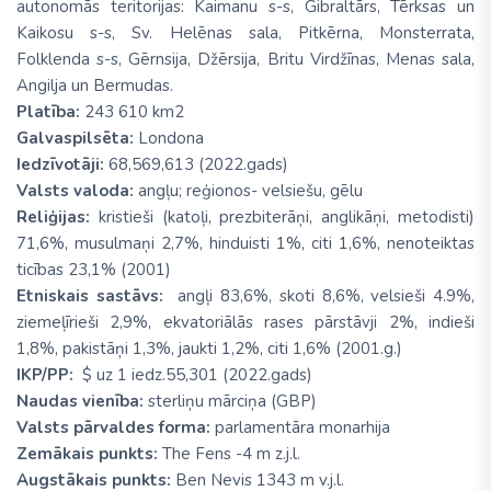
autonomās teritorijas: Kaimanu s-s, Gibraltārs, Tērksas un
Kaikosu s-s, Sv. Helēnas sala, Pitkērna, Monsterrata,
Folklenda s-s, Gērnsija, Džērsija, Britu Virdžīnas, Menas sala,
Angilja un Bermudas.
Platība:
243 610 km2
Galvaspilsēta:
Londona
Iedzīvotāji:
68,569,613 (2022.gads)
Valsts valoda:
angļu; reģionos- velsiešu, gēlu
Reliģijas:
kristieši (katoļi, prezbiterāņi, anglikāņi, metodisti)
71,6%, musulmaņi 2,7%, hinduisti 1%, citi 1,6%, nenoteiktas
ticības 23,1% (2001)
Etniskais sastāvs:
angļi 83,6%, skoti 8,6%, velsieši 4.9%,
ziemeļīrieši 2,9%, ekvatoriālās rases pārstāvji 2%, indieši
1,8%, pakistāņi 1,3%, jaukti 1,2%, citi 1,6% (2001.g.)
IKP/PP:
$ uz 1 iedz.55,301 (2022.gads)
Naudas vienība:
sterliņu mārciņa (GBP)
Valsts pārvaldes forma:
parlamentāra monarhija
Zemākais punkts:
The Fens -4 m z.j.l.
Augstākais punkts:
Ben Nevis 1343 m v.j.l.