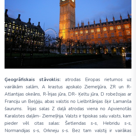
Ģeogrāfiskais stāvoklis:
atrodas Eiropas rietumos uz
vairākām salām, A krastus apskalo Ziemeļjūra, ZR un R-
Atlantijas okeāns, R-Īrijas jūra, DR- Ķeltu jūra, D robežojas ar
Franciju un Beļģiju, abas valstis no Lielbritānijas šķir Lamanša
šaurums. Īrijas salas Z daļā atrodas viena no Apvienotās
Karalistes daļām- Ziemeļīrija. Valsts ir tipiskas salu valsts, kam
pieder vēl citas salas: Šetlendas s-s, Hebridu s-s,
Normandijas s-s, Orkneju s-s. Bez tam valstij ir vairākas