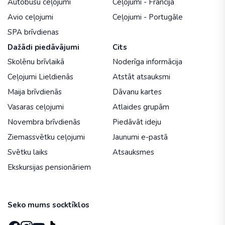
Autobusu ceļojumi
Ceļojumi - Francija
Avio ceļojumi
Ceļojumi - Portugāle
SPA brīvdienas
Dažādi piedāvājumi
Cits
Skolēnu brīvlaikā
Noderīga informācija
Ceļojumi Lieldienās
Atstāt atsauksmi
Maija brīvdienās
Dāvanu kartes
Vasaras ceļojumi
Atlaides grupām
Novembra brīvdienās
Piedāvāt ideju
Ziemassvētku ceļojumi
Jaunumi e-pastā
Svētku laiks
Atsauksmes
Ekskursijas pensionāriem
Seko mums socktīklos