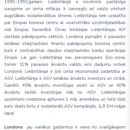
1990.-1992.gadam, Lielbritānijā ir novērota pastāvīga
izaugsme un zema inflācija. Ir sasniegts arī valsts vēsturē
augstākais nodarbinātības līmenis. Lielbritānija tiek uzskatīta
par Eiropas biznesa centru ar visatvērtāko uzņēmējdarbības
vidi Eiropas Savienībā. Divas trešdaļas Lielbritānijas IKP
sastāda pakalpojumu sektors. Londona joprojām ir pasaules
lielākais starptautisko finanšu pakalpojumu biznesa centrs,
kurā ir centralizētas daudzu starptautisko banku operācijas
Eiropā. Lai gan Lielbritānija nav pievienojusies Eiro-zonai,
tomēr 31% pasaules ārvalstu valūtu eiro darījumu notiek
Londonā. Lielbritānijai ir ļoti cieša ekonomiskā sadarbība ar
ASV. Lielbritānija ir ASV lielākais ārvalstu investors un otrādi.
Gandrīz 45% ārvalstu investīcijas aiziet uz ASV un 40%
ārvalstu tiešās investīcijas nāk no ASV. Lielbritānijas
uzņēmumi nodarbina aptuveni 1 milj. amerikāņu un tieši tāds
pats skaits britu ir nodarbināti ASV kompānijās. (LR EM mājas
lapa).
Londona
jau vairākus gadsimtus ir viens no svarīgākajiem