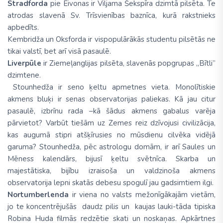
Stradforda
pie Eivonas ir Viljama Šekspīra dzimtā pilsēta. Te
atrodas slavenā Sv. Trīsvienības baznīca, kurā rakstnieks
apbedīts.
Kembridža un Oksforda ir vispopulārākās studentu pilsētās ne
tikai valstī, bet arī visā pasaulē.
Liverpūle
ir Ziemeļanglijas pilsēta, slavenās popgrupas „Bītli”
dzimtene.
Stounhedža ir seno ķeltu apmetnes vieta. Monolītiskie
akmens bluķi ir senas observatorijas paliekas. Kā jau citur
pasaulē, izbrīnu rada –kā šādus akmens gabalus varēja
pārvietot? Varbūt tiešām uz Zemes reiz dzīvojusi civilizācija,
kas augumā stipri atšķīrusies no mūsdienu cilvēka vidējā
garuma? Stounhedža, pēc astrologu domām, ir arī Saules un
Mēness kalendārs, bijusī ķeltu svētnīca. Skarba un
majestātiska, bijību izraisoša un valdzinoša akmens
observatorija lepni skatās debesu spogulī jau gadsimtiem ilgi.
Nortumberlenda
ir viena no valsts mežonīgākajām vietām,
jo te koncentrējušās daudz pilis un kaujas lauki-tāda tipiska
Robina Huda filmās redzētie skati un noskaņas. Apkārtnes