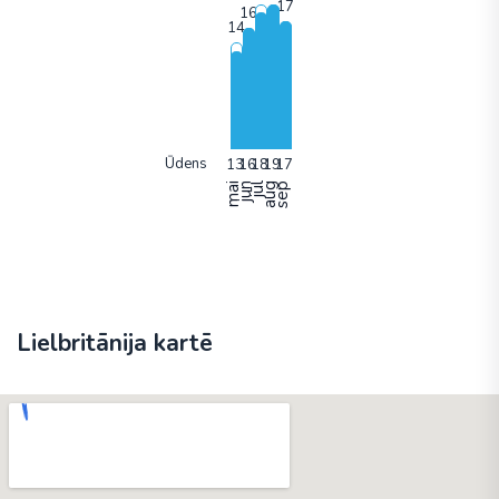
Ūdens
mai
jun
jūl
aug
sep
Lielbritānija kartē