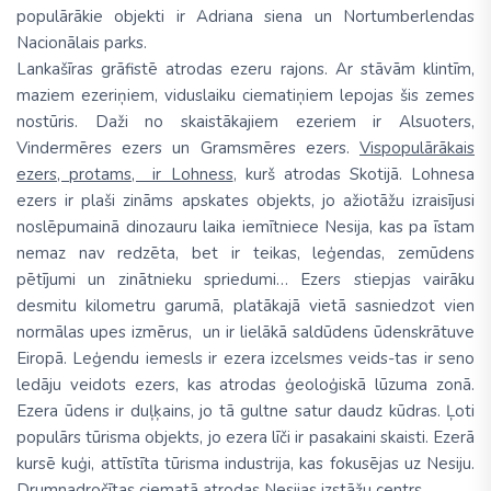
populārākie objekti ir Adriana siena un Nortumberlendas
Nacionālais parks.
Lankašīras grāfistē atrodas ezeru rajons. Ar stāvām klintīm,
maziem ezeriņiem, viduslaiku ciematiņiem lepojas šis zemes
nostūris. Daži no skaistākajiem ezeriem ir Alsuoters,
Vindermēres ezers un Gramsmēres ezers.
Vispopulārākais
ezers, protams, ir Lohness
, kurš atrodas Skotijā. Lohnesa
ezers ir plaši zināms apskates objekts, jo ažiotāžu izraisījusi
noslēpumainā dinozauru laika iemītniece Nesija, kas pa īstam
nemaz nav redzēta, bet ir teikas, leģendas, zemūdens
pētījumi un zinātnieku spriedumi… Ezers stiepjas vairāku
desmitu kilometru garumā, platākajā vietā sasniedzot vien
normālas upes izmērus, un ir lielākā saldūdens ūdenskrātuve
Eiropā. Leģendu iemesls ir ezera izcelsmes veids-tas ir seno
ledāju veidots ezers, kas atrodas ģeoloģiskā lūzuma zonā.
Ezera ūdens ir duļķains, jo tā gultne satur daudz kūdras. Ļoti
populārs tūrisma objekts, jo ezera līči ir pasakaini skaisti. Ezerā
kursē kuģi, attīstīta tūrisma industrija, kas fokusējas uz Nesiju.
Drumnadročītas ciematā atrodas Nesijas izstāžu centrs.