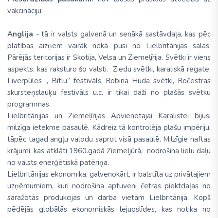
vakcināciju.
Anglija
- tā ir valsts galvenā un senākā sastāvdaļa, kas pēc
platības aizņem vairāk nekā pusi no Lielbritānijas salas.
Pārējās teritorijas ir Skotija, Velsa un Ziemeļīrija. Svētki ir viens
aspekts, kas raksturo šo valsti. Ziedu svētki, karaliskā regate,
Liverpūles „ Bītlu” festivāls, Robina Huda svētki, Ročestras
skursteņslauķu festivāls u.c. ir tikai daži no plašās svētku
programmas.
Lielbritānijas un Ziemeļīrijas Apvienotajai Karalistei bijusi
milzīga ietekme pasaulē. Kādreiz tā kontrolēja plašu impēriju,
tāpēc tagad angļu valodu saprot visā pasaulē. Milzīgie naftas
krājumi, kas atklāti 1960.gadā Ziemeļjūrā, nodrošina lielu daļu
no valsts enerģētiskā patēriņa.
Lielbritānijas ekonomika, galvenokārt, ir balstīta uz privātajiem
uzņēmumiem, kuri nodrošina aptuveni četras piektdaļas no
saražotās produkcijas un darba vietām Lielbritānijā. Kopš
pēdējās globālās ekonomiskās lejupslīdes, kas notika no