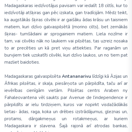
Madagaskaras iedzīvotājus pavisam var iedalīt 18 ciltīs, kur to
iedzīvotāji atšķiras gan pēc izskata, gan tradīcijām. Mēdz teikt,
ka augstākās šķiras cilvēki ir ar gaišāku ādas krāsu un taisniem
matiem, kuri dzīvo galvaspilsētā (morino cilts), bet zemākās
šķiras- tumšādaini ar sprogainiem matiem. Liela nozīme ir
tam, vai cilvēks nāk no laukiem vai pilsētas, tas uzreiz nosaka
to ar precēties un kā pret viņu attiekties. Par raganām un
burvjiem tiek uzskatīti cilvēki, kuri dzīvo laukos, un no tiem pat
mazliet baidoties.
Madagaskaras galvaspilsēta
Antananarivu
līdzīgi kā Āzijas un
Āfrikas pilsētas, ir skaļa, piesārņota un pārpildīta, taču arī ar
ievērības cienīgām vietām. Pilsētas centrs Araben ny
Fahaleovantena vēl saukts par Avenue de l’independence ir
pārpildīts ar ielu tirdziņiem, kuros var nopirkt visdažādākās
lietas- ādas, raga, koka un drēbes izstrādājumus, gleznas un,
protams, dārgakmeņus un rotakmeņus, ar kuriem
Madagaskara ir slavena. Šajā rajonā arī atrodas bankas,