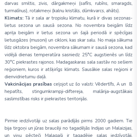
darvas smiltis, zivis, dārgakmeņi (safīrs, rubīns, smaragds,
turmalīnus), rotakmeņi (kalnu kristāls, dūmkvarcs, ahāts).
Klimats:
Tā ir sala ar tropisku klimatu, kurā ir divas sezonas-
lietus sezona un sausā sezona. No novembra beigām līdz
apriļa beigām ir lietus sezona un šajā periodā ir spēcīgas
lietusgāzes (musoni) un cikloni, kas skar salu. No maija sākuma
līdz oktobra beigām, novembra sākumam ir sausā sezona, kad
vidējā dienas temperatūra sasniedz 25°C augstienēs un līdz
30°C piekrastes rajonos. Madagaskaras sala sastāv no sešiem
reģioniem, kuros ir atšķirīgs klimats. Sausākie salas reģioni ir
dienvidrietumu daļā.
Vakcinācijas prasības
ceļojot uz šo valsti: Vēdertīfs, A un B
hepatīts, stingumkrampji-diftereja, malārija-augstākais
saslimstības risks ir piekrastes teritorijās.
Pirmie iedzīvotāji uz salas parādījās pirms 2000 gadiem. Tie
bija tirgoņi un jūras braucēji no tagadējās Indijas un Malaizijas,
un viņu pēcteči Malagaši ir tagadējie salas iedzīvotāji.