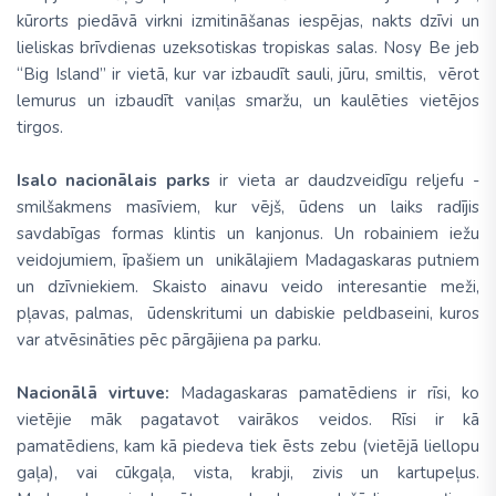
kūrorts piedāvā virkni izmitināšanas iespējas, nakts dzīvi un
lieliskas brīvdienas uzeksotiskas tropiskas salas. Nosy Be jeb
“Big Island” ir vietā, kur var izbaudīt sauli, jūru, smiltis, vērot
lemurus un izbaudīt vaniļas smaržu, un kaulēties vietējos
tirgos.
Isalo nacionālais parks
ir vieta ar daudzveidīgu reljefu -
smilšakmens masīviem, kur vējš, ūdens un laiks radījis
savdabīgas formas klintis un kanjonus. Un robainiem iežu
veidojumiem, īpašiem un unikālajiem Madagaskaras putniem
un dzīvniekiem. Skaisto ainavu veido interesantie meži,
pļavas, palmas, ūdenskritumi un dabiskie peldbaseini, kuros
var atvēsināties pēc pārgājiena pa parku.
Nacionālā virtuve:
Madagaskaras pamatēdiens ir rīsi, ko
vietējie māk pagatavot vairākos veidos. Rīsi ir kā
pamatēdiens, kam kā piedeva tiek ēsts zebu (vietējā liellopu
gaļa), vai cūkgaļa, vista, krabji, zivis un kartupeļus.