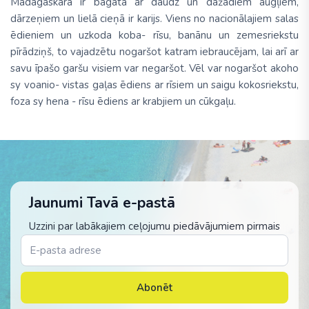
Madagaskara ir bagāta ar daudz un dažādiem augļiem,
dārzeņiem un lielā cieņā ir karijs. Viens no nacionālajiem salas
ēdieniem un uzkoda koba- rīsu, banānu un zemesriekstu
pīrādziņš, to vajadzētu nogaršot katram iebraucējam, lai arī ar
savu īpašo garšu visiem var negaršot. Vēl var nogaršot akoho
sy voanio- vistas gaļas ēdiens ar rīsiem un saigu kokosriekstu,
foza sy hena - rīsu ēdiens ar krabjiem un cūkgaļu.
Jaunumi Tavā e-pastā
Uzzini par labākajiem ceļojumu piedāvājumiem pirmais
Abonēt