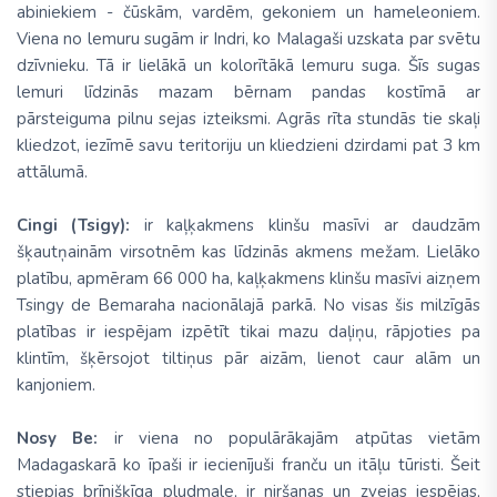
abiniekiem - čūskām, vardēm, gekoniem un hameleoniem.
Viena no lemuru sugām ir Indri, ko Malagaši uzskata par svētu
dzīvnieku. Tā ir lielākā un kolorītākā lemuru suga. Šīs sugas
lemuri līdzinās mazam bērnam pandas kostīmā ar
pārsteiguma pilnu sejas izteiksmi. Agrās rīta stundās tie skaļi
kliedzot, iezīmē savu teritoriju un kliedzieni dzirdami pat 3 km
attālumā.
Cingi (Tsigy):
ir kaļķakmens klinšu masīvi ar daudzām
šķautņainām virsotnēm kas līdzinās akmens mežam. Lielāko
platību, apmēram 66 000 ha, kaļķakmens klinšu masīvi aizņem
Tsingy de Bemaraha nacionālajā parkā. No visas šis milzīgās
platības ir iespējam izpētīt tikai mazu daļiņu, rāpjoties pa
klintīm, šķērsojot tiltiņus pār aizām, lienot caur alām un
kanjoniem.
Nosy Be:
ir viena no populārākajām atpūtas vietām
Madagaskarā ko īpaši ir iecienījuši franču un itāļu tūristi. Šeit
stiepjas brīnišķīga pludmale, ir niršanas un zvejas iespējas,