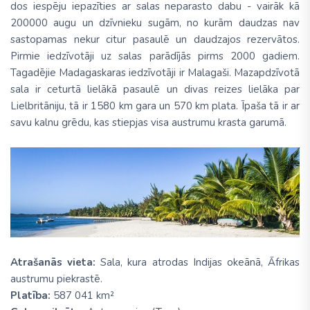
dos iespēju iepazīties ar salas neparasto dabu - vairāk kā
200000 augu un dzīvnieku sugām, no kurām daudzas nav
sastopamas nekur citur pasaulē un daudzajos rezervātos.
Pirmie iedzīvotāji uz salas parādījās pirms 2000 gadiem.
Tagadējie Madagaskaras iedzīvotāji ir Malagaši. Mazapdzīvotā
sala ir ceturtā lielākā pasaulē un divas reizes lielāka par
Lielbritāniju, tā ir 1580 km gara un 570 km plata. Īpaša tā ir ar
savu kalnu grēdu, kas stiepjas visa austrumu krasta garumā.
Atrašanās vieta:
Sala, kura atrodas Indijas okeānā, Āfrikas
austrumu piekrastē.
Platība:
587 041 km²