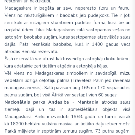
restorāni un naktsklubi.
Madagaskara ir bagāta ar savu neparasto floru un faunu.
Viens no raksturīgākiem ir baobabs jeb pudeļkoks. Tie ir ļoti
seni koki ar milzīgiem stumbriem pudeles formā, kurā tie arī
uzglabā ūdeni. Tikai Madagaskaras salā sastopamas sešas no
astoņām baobabs sugām, kuras sastopamas atsevišķās salas
daļās. Pats resnākais baobabs, kurš ir 1400 gadus vecs
atrodas Reniala rezervātā.
Šajā rezervātā var atrast kaktusveidīgo astoņkāju koku-krūmu,
kura adatainie zari tiešām atgādina astoņkāja kājas.
Vēl viens no Madagaskaras simboliem ir savdabīgā, milzu
vēdeklim līdzīgā ceļotāju palma (Travelers Palm jeb ravenala
madagascariensis). Salā pavisam aug 165 no 170 vispasaules
palmu sugām, bet visā Āfrikā var sastapt vien 60 sugas.
Nacionālais parks Andasibe - Mantadia
atrodas salas
ziemeļu daļā un tas ir apmeklētākais objekts visā
Madagaskarā. Parks ir izveidots 1958. gadā un tam ir vairāk
kā 18200 hektāru vulkānu masīva, un lielāko daļu ietver mežs.
Parkā mājvieta ir septiņām lemuru sugām, 73 putnu sugām,