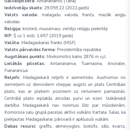
Galvaspilsēta:
Antananarivu (Tana)
Iedzīvotāju skaits:
29,059,22 (2022.gads)
Valsts valoda:
malagašu valoda, franču, mazāk angļu
valodas
Reliģija:
kristieši, musulmaņi, vietējo reliģiju piekritēji
IKP:
$ uz 1 iedz. 1,697 (2019.gads)
Valūta:
Madagaskaras franks (MGF)
Valsts pārvaldes forma:
Prezidentāla republika
Augstākais punkts:
Morkomotro kalns 2876 m v.j.l.
Lielākās pilsetas:
Antananariva, Tuamasina, Ancirabe,
Fianarancua.
Reljefs:
Madagaskarā reljefs ir asimetrisks. Austrumos no
ziemeļiem uz dienvidiem stiepjas augsts un plats Centrālais
plato, kas ar platiem posmiem uz rietumiem pamazinās.
Centrālā plato ieplakās atrodas purvi un ezeri. Vulkāniskā
darbība Madagaskarā nav norimusi līdz par mūsdienām.
Komorosa salu grupā paceļas aktīvs vulkāns Kartala. Salas, ka
piekļautas Madagaskarai, pārsvarā ir apklusuši vulkāni.
Dabas resursi:
grafīts, akmeņogles, boksīts, sāls, kvarcs,