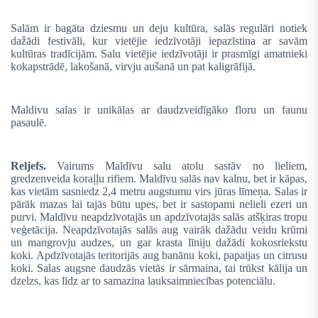
Salām ir bagāta dziesmu un deju kultūra, salās regulāri notiek
dažādi festivāli, kur vietējie iedzīvotāji iepazīstina ar savām
kultūras tradīcijām. Salu vietējie iedzīvotāji ir prasmīgi amatnieki
kokapstrādē, lakošanā, virvju aušanā un pat kaligrāfijā.
Maldivu salas ir unikālas ar daudzveidīgāko floru un faunu
pasaulē.
Reljefs.
Vairums Maldīvu salu atolu sastāv no lieliem,
gredzenveida koraļļu rifiem. Maldīvu salās nav kalnu, bet ir kāpas,
kas vietām sasniedz 2,4 metru augstumu virs jūras līmeņa. Salas ir
pārāk mazas lai tajās būtu upes, bet ir sastopami nelieli ezeri un
purvi. Maldīvu neapdzīvotajās un apdzīvotajās salās atšķiras tropu
veģetācija. Neapdzīvotajās salās aug vairāk dažādu veidu krūmi
un mangrovju audzes, un gar krasta līniju dažādi kokosriekstu
koki. Apdzīvotajās teritorijās aug banānu koki, papaijas un citrusu
koki. Salas augsne daudzās vietās ir sārmaina, tai trūkst kālija un
dzelzs, kas līdz ar to samazina lauksaimniecības potenciālu.