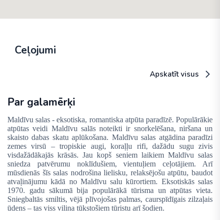
Ceļojumi
Apskatīt visus
Par galamērķi
Maldīvu salas - eksotiska, romantiska atpūta paradīzē. Populārākie
atpūtas veidi Maldīvu salās noteikti ir snorkelēšana, niršana un
skaisto dabas skatu aplūkošana. Maldīvu salas atgādina paradīzi
zemes virsū – tropiskie augi, koraļļu rifi, dažādu sugu zivis
visdažādākajās krāsās. Jau kopš seniem laikiem Maldīvu salas
sniedza patvērumu noklīdušiem, vientuļiem ceļotājiem. Arī
mūsdienās šīs salas nodrošina lielisku, relaksējošu atpūtu, baudot
atvaļinājumu kādā no Maldīvu salu kūrortiem. Eksotiskās salas
1970. gadu sākumā bija populārākā tūrisma un atpūtas vieta.
Sniegbaltās smiltis, vējā plīvojošas palmas, caurspīdīgais zilzaļais
ūdens – tas viss vilina tūkstošiem tūristu arī šodien.