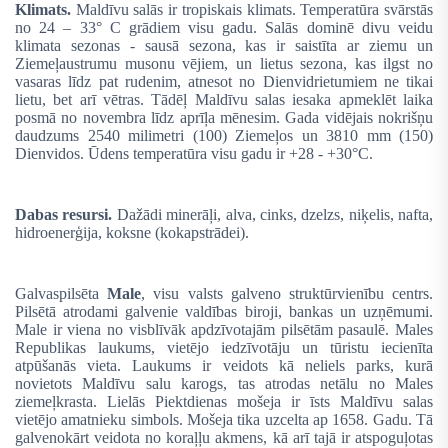
Klimats.
Maldīvu salās ir tropiskais klimats. Temperatūra svārstās
no 24 – 33° C grādiem visu gadu. Salās dominē divu veidu
klimata sezonas - sausā sezona, kas ir saistīta ar ziemu un
Ziemeļaustrumu musonu vējiem, un lietus sezona, kas ilgst no
vasaras līdz pat rudenim, atnesot no Dienvidrietumiem ne tikai
lietu, bet arī vētras. Tādēļ Maldīvu salas iesaka apmeklēt laika
posmā no novembra līdz aprīļa mēnesim. Gada vidējais nokrišņu
daudzums 2540 milimetri (100) Ziemeļos un 3810 mm (150)
Dienvidos. Ūdens temperatūra visu gadu ir +28 - +30°C.
Dabas resursi.
Dažādi minerāļi, alva, cinks, dzelzs, niķelis, nafta,
hidroenerģija, koksne (kokapstrādei).
Galvaspilsēta
Male
, visu valsts galveno struktūrvienību centrs.
Pilsētā atrodami galvenie valdības biroji, bankas un uzņēmumi.
Male ir viena no visblīvāk apdzīvotajām pilsētām pasaulē. Males
Republikas laukums
, vietējo iedzīvotāju un tūristu iecienīta
atpūšanās vieta. Laukums ir veidots kā neliels parks, kurā
novietots Maldīvu salu karogs, tas atrodas netālu no Males
ziemeļkrasta. Lielās Piektdienas mošeja ir īsts Maldīvu salas
vietējo amatnieku simbols. Mošeja tika uzcelta ap 1658. Gadu. Tā
galvenokārt veidota no koraļļu akmens, kā arī tajā ir atspoguļotas