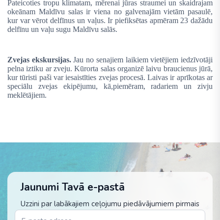
Pateicoties tropu klimatam, mērenai jūras straumei un skaidrajam
okeānam Maldīvu salas ir viena no galvenajām vietām pasaulē,
kur var vērot delfīnus un vaļus. Ir piefiksētas apmēram 23 dažādu
delfīnu un vaļu sugu Maldīvu salās.
Zvejas ekskursijas.
Jau no senajiem laikiem vietējiem iedzīvotāji
pelna iztiku ar zveju. Kūrorta salas organizē laivu braucienus jūrā,
kur tūristi paši var iesaistīties zvejas procesā. Laivas ir aprīkotas ar
speciālu zvejas ekipējumu, kā,piemēram, radariem un zivju
meklētājiem.
Jaunumi Tavā e-pastā
Uzzini par labākajiem ceļojumu piedāvājumiem pirmais