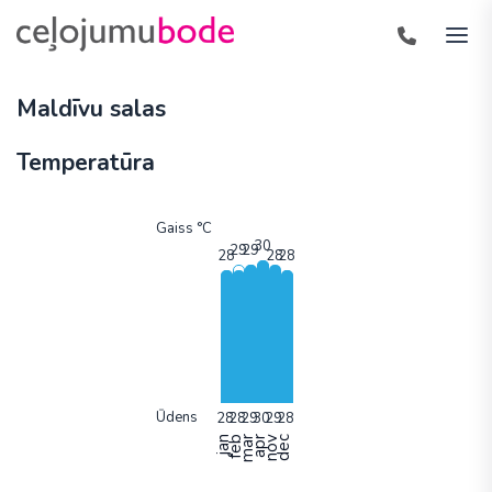
Maldīvu salas
Temperatūra
Gaiss °C
Ūdens
jan
feb
mar
apr
nov
dec