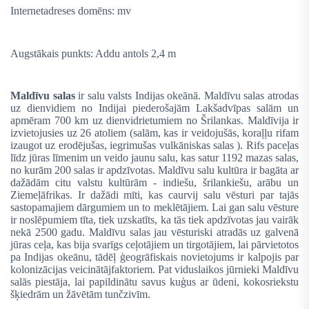
Internetadreses domēns: mv
Augstākais punkts: Addu antols 2,4 m
Maldīvu salas
ir salu valsts Indijas okeānā. Maldīvu salas atrodas
uz dienvidiem no Indijai piederošajām Lakšadvīpas salām un
apmēram 700 km uz dienvidrietumiem no Šrilankas. Maldīvija ir
izvietojusies uz 26 atoliem (salām, kas ir veidojušās, koraļļu rifam
izaugot uz erodējušas, iegrimušas vulkāniskas salas ). Rifs paceļas
līdz jūras līmenim un veido jaunu salu, kas satur 1192 mazas salas,
no kurām 200 salas ir apdzīvotas. Maldīvu salu kultūra ir bagāta ar
dažādām citu valstu kultūrām - indiešu, šrilankiešu, arābu un
Ziemeļāfrikas. Ir dažādi mīti, kas caurvij salu vēsturi par tajās
sastopamajiem dārgumiem un to meklētājiem. Lai gan salu vēsture
ir noslēpumiem tīta, tiek uzskatīts, ka tās tiek apdzīvotas jau vairāk
nekā 2500 gadu. Maldīvu salas jau vēsturiski atradās uz galvenā
jūras ceļa, kas bija svarīgs ceļotājiem un tirgotājiem, lai pārvietotos
pa Indijas okeānu, tādēļ ģeogrāfiskais novietojums ir kalpojis par
kolonizācijas veicinātājfaktoriem. Pat viduslaikos jūrnieki Maldīvu
salās piestāja, lai papildinātu savus kuģus ar ūdeni, kokosriekstu
šķiedrām un žāvētām tunčzivīm.