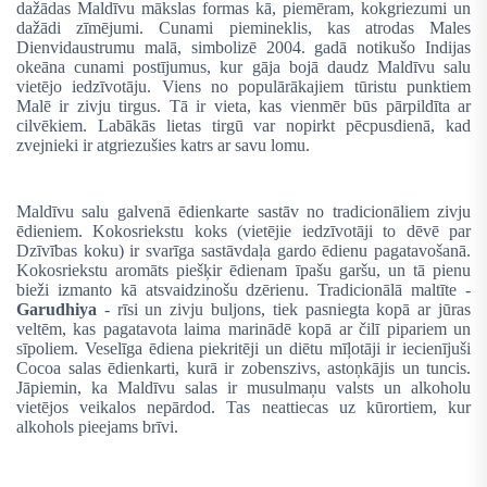
dažādas Maldīvu mākslas formas kā, piemēram, kokgriezumi un
dažādi zīmējumi. Cunami piemineklis, kas atrodas Males
Dienvidaustrumu malā, simbolizē 2004. gadā notikušo Indijas
okeāna cunami postījumus, kur gāja bojā daudz Maldīvu salu
vietējo iedzīvotāju. Viens no populārākajiem tūristu punktiem
Malē ir zivju tirgus. Tā ir vieta, kas vienmēr būs pārpildīta ar
cilvēkiem. Labākās lietas tirgū var nopirkt pēcpusdienā, kad
zvejnieki ir atgriezušies katrs ar savu lomu.
Maldīvu salu galvenā ēdienkarte sastāv no tradicionāliem zivju
ēdieniem. Kokosriekstu koks (vietējie iedzīvotāji to dēvē par
Dzīvības koku
) ir svarīga sastāvdaļa gardo ēdienu pagatavošanā.
Kokosriekstu aromāts piešķir ēdienam īpašu garšu, un tā pienu
bieži izmanto kā atsvaidzinošu dzērienu. Tradicionālā maltīte -
Garudhiya
- rīsi un zivju buljons, tiek pasniegta kopā ar jūras
veltēm, kas pagatavota laima marinādē kopā ar čilī pipariem un
sīpoliem. Veselīga ēdiena piekritēji un diētu mīļotāji ir iecienījuši
Cocoa salas ēdienkarti, kurā ir zobenszivs, astoņkājis un tuncis.
Jāpiemin, ka Maldīvu salas ir musulmaņu valsts un alkoholu
vietējos veikalos nepārdod. Tas neattiecas uz kūrortiem, kur
alkohols pieejams brīvi.