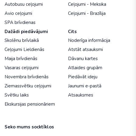
Autobusu ceļojumi
Ceļojumi - Meksika
Avio ceļojumi
Ceļojumi - Brazīlija
SPA brīvdienas
Dažādi piedāvājumi
Cits
Skolēnu brīvlaikā
Noderīga informācija
Ceļojumi Lieldienās
Atstāt atsauksmi
Maija brīvdienās
Dāvanu kartes
Vasaras ceļojumi
Atlaides grupām
Novembra brīvdienās
Piedāvāt ideju
Ziemassvētku ceļojumi
Jaunumi e-pastā
Svētku laiks
Atsauksmes
Ekskursijas pensionāriem
Seko mums socktīklos