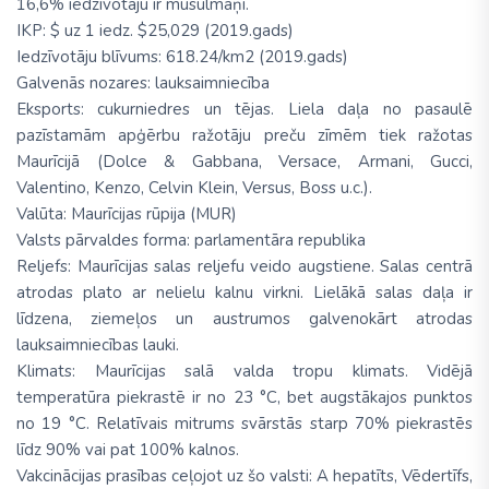
16,6% iedzīvotāju ir musulmaņi.
IKP: $ uz 1 iedz. $25,029 (2019.gads)
Iedzīvotāju blīvums: 618.24/km2 (2019.gads)
Galvenās nozares: lauksaimniecība
Eksports: cukurniedres un tējas. Liela daļa no pasaulē
pazīstamām apģērbu ražotāju preču zīmēm tiek ražotas
Maurīcijā (Dolce & Gabbana, Versace, Armani, Gucci,
Valentino, Kenzo, Celvin Klein, Versus, Boss u.c.).
Valūta: Maurīcijas rūpija (MUR)
Valsts pārvaldes forma: parlamentāra republika
Reljefs: Maurīcijas salas reljefu veido augstiene. Salas centrā
atrodas plato ar nelielu kalnu virkni. Lielākā salas daļa ir
līdzena, ziemeļos un austrumos galvenokārt atrodas
lauksaimniecības lauki.
Klimats: Maurīcijas salā valda tropu klimats. Vidējā
temperatūra piekrastē ir no 23 °C, bet augstākajos punktos
no 19 °C. Relatīvais mitrums svārstās starp 70% piekrastēs
līdz 90% vai pat 100% kalnos.
Vakcinācijas prasības ceļojot uz šo valsti: A hepatīts, Vēdertīfs,