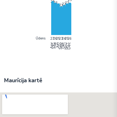
Ūdens
Apr
Mai
Jun
Sep
Okt
Nov
Dec
Maurīcija kartē