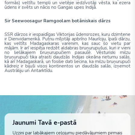
formā
s)
veltītu templi un vietēj
ie iedzīvotāji vēsta
, ka ezera
ūdens ir svēt
s un nācis
no Gangas upes Indijā.
Sir Seewoosagur Ramgoolam botāniskais dārzs
SSR dārz
os
ir iespaidīgas Viktorijas ūdensrozes, kuru dzimtene
ir Dienvidamerikā. Putnu mīļotāji
apbrīno
Maurīciju, īpaši dārzu
,
kas veltīts
Madagaskaras varenim, kas sauc šo vietu par
mājām. Ir arī iespēja redzēt aldabras bruņurupušus
, kuri ir vieni
no lielākajiem bruņurupučiem pasaulē. Vēsturiski milzu
bruņurupuči tika atrasti daudzās Indijas okeāna rietumu salās,
kā arī Madagaskarā, un fosilie dati liecina, ka milzu bruņurupuči
kādreiz ir bijuši visos kontinentos un daudzās salās, izņemot
Austrāliju un Antarktīdu.
Jaunumi Tavā e-pastā
Uzzini par labākajiem ceļojumu piedāvājumiem pirmais