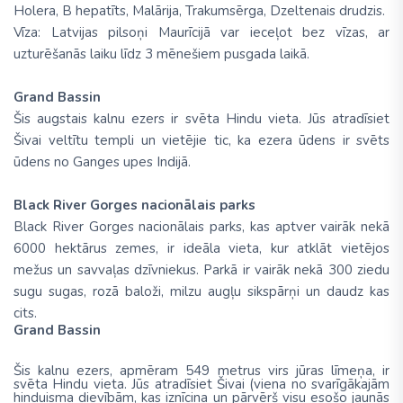
Holera, B hepatīts, Malārija, Trakumsērga, Dzeltenais drudzis.
Vīza: Latvijas pilsoņi Maurīcijā var ieceļot bez vīzas, ar
uzturēšanās laiku līdz 3 mēnešiem pusgada laikā.
Grand Bassin
Šis augstais kalnu ezers ir svēta Hindu vieta. Jūs atradīsiet
Šivai veltītu templi un vietējie tic, ka ezera ūdens ir svēts
ūdens no Ganges upes Indijā.
Black River Gorges nacionālais parks
Black River Gorges nacionālais parks, kas aptver vairāk nekā
6000 hektārus zemes, ir ideāla vieta, kur atklāt vietējos
mežus un savvaļas dzīvniekus. Parkā ir vairāk nekā 300 ziedu
sugu sugas, rozā baloži, milzu augļu sikspārņi un daudz kas
cits.
Grand Bassin
Šis kalnu ezers, apmēram 54
9 metrus
virs jūras līmeņa, ir
svēta Hindu vieta. Jūs atradīsiet Šivai
(
viena no svarīgākajām
hinduisma dievībām, kas iznīcina un pārvērš visu esošo jaunās