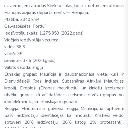
uz ziemeļiem atrodas Seišelu salas, bet uz rietumiem atrodas
Francijas aizjūras departaments — Reinjona.
Platība: 2040 km²
Galvaspilsēta: Portluī
Iedzīvotāju skaits: 1,275,859 (2022.gads)
Vidējais iedzīvotāju vecums:
vidēji: 36.3
vīrieši: 35
sievietes:37.6 (2020.gads)
Valsts valoda: angļu
Etniskās grupas: Maurīcija ir daudznacionāla vieta, kurā ir
Dienvidāzieši (īpaši Indijas), Subsahāras Āfrikāņi (Maurīcijas
kreoli), Eiropieši (Eiropas mauritiešu) un ķīniešu izcelsmes
cilvēku grupas, kā arī dažādas izcelsmes cilvēku grupas. no
iepriekšminētajām etniskajām grupām.
Reliģija: Hinduisms ir galvenā reliģija Maurīcijā, un aptuveni
52% iedzīvotāju identificējas kā hinduisti. Kristieši veido
aptuveni 28% iedzīvotāju (26% katoļi, 2% protestanti).