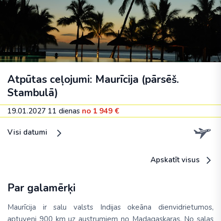
Atpūtas ceļojumi: Maurīcija (pārsēš.
Stambulā)
19.01.2027
11 dienas
no 1 949 €
Visi datumi
Apskatīt visus
Par galamērķi
Maurīcija ir salu valsts Indijas okeāna dienvidrietumos,
aptuveni 900 km uz austrumiem no Madagaskaras. No salas