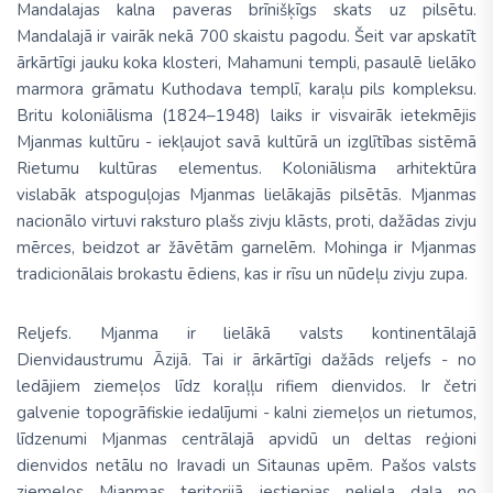
Mandalajas kalna paveras brīnišķīgs skats uz pilsētu.
Mandalajā ir vairāk nekā 700 skaistu pagodu. Šeit var apskatīt
ārkārtīgi jauku koka klosteri, Mahamuni templi, pasaulē lielāko
marmora grāmatu Kuthodava templī, karaļu pils kompleksu.
Britu koloniālisma (1824–1948) laiks ir visvairāk ietekmējis
Mjanmas kultūru - iekļaujot savā kultūrā un izglītības sistēmā
Rietumu kultūras elementus. Koloniālisma arhitektūra
vislabāk atspoguļojas Mjanmas lielākajās pilsētās. Mjanmas
nacionālo virtuvi raksturo plašs zivju klāsts, proti, dažādas zivju
mērces, beidzot ar žāvētām garnelēm. Mohinga ir Mjanmas
tradicionālais brokastu ēdiens, kas ir rīsu un nūdeļu zivju zupa.
Reljefs.
Mjanma ir lielākā valsts kontinentālajā
Dienvidaustrumu Āzijā. Tai ir ārkārtīgi dažāds reljefs - no
ledājiem ziemeļos līdz koraļļu rifiem dienvidos. Ir četri
galvenie topogrāfiskie iedalījumi - kalni ziemeļos un rietumos,
līdzenumi Mjanmas centrālajā apvidū un deltas reģioni
dienvidos netālu no Iravadi un Sitaunas upēm.
Pašos valsts
ziemeļos Mjanmas teritorijā iestiepjas neliela daļa no