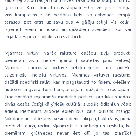
sākotnēji stupu radīja monu cilvēki laika posmā starp 6. un 10.
gadsimtu. Kalns, kur atrodas stupa ir 50 m virs jūras līmeņa,
viss komplekss ir 46 hektārus liels. No galvenās tempļa
terases iziet katrs uz savu pusi 4 gājēju celiņi. Visi celiņi,
izņemot vienu, ir nosēti ar dažādiem stendiem, kur var
iegādāties puķes, vīrakus un svētbildes.
Mjanmas virtuvi
vairāk raksturo dažādu zivju produkti,
piemēram zivju mērce nganpi ( sautētas jūras veltes).
Mjanmas nacionālā virtuve ietekmējusies no ķīniešu,
taizemiešu, indiešu virtuves. Mjanmas virtuvei raksturīgi
dažādi specifiski salāti, kas ir pagatavoti no rīsiem, kviešiem,
nūdelēm, ingvera, tomātiem, pupiņām, dažādām tējas lapām.
Tradicionālajā mjanmiešu medicīnā pārtikas produktus iedala
divās klasēs, līdzīgi kā ķīniešu kultūrā : sildošie ēdieni un vēsie
ēdieni. Piemēram, sildošie ēdieni būs: cālis, duriāns, mango,
šokolāde un saldējums. Vēsie ēdieni: cūkgaļa, baklažāns, piena
produkti, gurķi, redīsi. Mjanmieši ir māņticīgi un uzskata, ka,
piemēram, grūtnieces nevar ēst čilī, jo tas izraisīšot