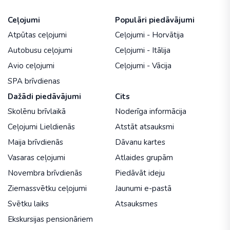
Ceļojumi
Populāri piedāvājumi
Atpūtas ceļojumi
Ceļojumi - Horvātija
Autobusu ceļojumi
Ceļojumi - Itālija
Avio ceļojumi
Ceļojumi - Vācija
SPA brīvdienas
Dažādi piedāvājumi
Cits
Skolēnu brīvlaikā
Noderīga informācija
Ceļojumi Lieldienās
Atstāt atsauksmi
Maija brīvdienās
Dāvanu kartes
Vasaras ceļojumi
Atlaides grupām
Novembra brīvdienās
Piedāvāt ideju
Ziemassvētku ceļojumi
Jaunumi e-pastā
Svētku laiks
Atsauksmes
Ekskursijas pensionāriem