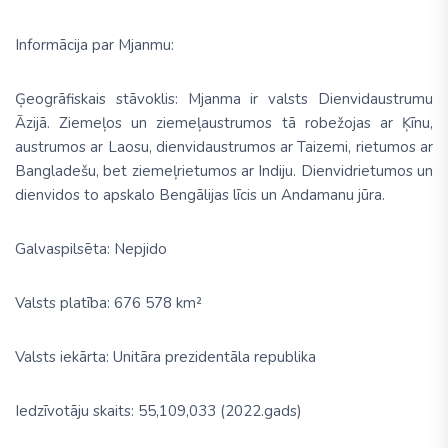
Informācija par Mjanmu:
Ģeogrāfiskais stāvoklis: Mjanma ir valsts Dienvidaustrumu
Āzijā.
Z
iemeļos un ziemeļaustrumos tā robežojas ar Ķīnu,
austrumos ar Laosu, dienvidaustrumos ar Taizemi, rietumos ar
Bangladešu, bet ziemeļrietumos ar Indiju. Dienvidrietumos un
dienvidos to apskalo Bengālijas līcis un Andamanu jūra.
Galvaspilsēta: Nepjido
Valsts platība: 676 578 km²
Valsts iekārta: Unitāra prezidentāla republika
Iedzīvotāju skaits: 55,109,033 (2022.gads)