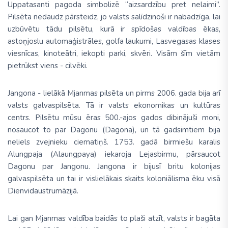
Uppatasanti pagoda simbolizē “aizsardzību pret nelaimi”.
Pilsēta nedaudz pārsteidz, jo valsts salīdzinoši ir nabadzīga, lai
uzbūvētu tādu pilsētu, kurā ir spīdošas valdības ēkas,
astoņjoslu automaģistrāles, golfa laukumi, Lasvegasas klases
viesnīcas, kinoteātri, iekopti parki, skvēri. Visām šīm vietām
pietrūkst viens - cilvēki.
Jangona -
lielākā Mjanmas pilsēta un pirms 2006. gada bija arī
valsts galvaspilsēta. Tā ir valsts ekonomikas un kultūras
centrs. Pilsētu mūsu ēras 500.-ajos gados dibinājuši moni,
nosaucot to par Dagonu (Dagona), un tā gadsimtiem bija
neliels zvejnieku ciematiņš. 1753. gadā birmiešu karalis
Alungpaja (Alaungpaya) iekaroja Lejasbirmu, pārsaucot
Dagonu par Jangonu. Jangona ir bijusī britu kolonijas
galvaspilsēta un tai ir vislielākais skaits koloniālisma ēku visā
Dienvidaustrumāzijā.
Lai gan Mjanmas valdība baidās to plaši atzīt, valsts ir bagāta