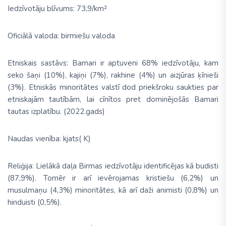
Iedzīvotāju blīvums: 73,9/km²
Oficiālā valoda: birmiešu valoda
Etniskais sastāvs: Bamari ir aptuveni 68% iedzīvotāju, kam
seko šaņi (10%), kajiņi (7%), rakhine (4%) un aizjūras ķīnieši
(3%). Etniskās minoritātes valstī dod priekšroku saukties par
etniskajām tautībām, lai cīnītos pret dominējošās Bamari
tautas izplatību. (2022.gads)
Naudas vienība: kjats( K)
Reliģija: Lielākā daļa Birmas iedzīvotāju identificējas kā budisti
(87,9%). Tomēr ir arī ievērojamas kristiešu (6,2%) un
musulmaņu (4,3%) minoritātes, kā arī daži animisti (0,8%) un
hinduisti (0,5%).