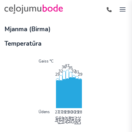
Mjanma (Birma)
Temperatūra
Gaiss °C
Ūdens
Jan
Feb
Mar
Apr
Mai
Okt
Nov
Dec