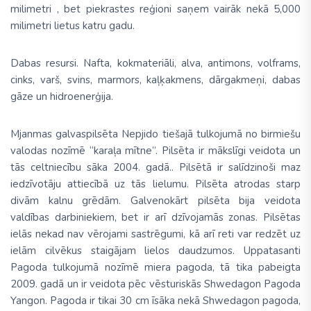
milimetri , bet piekrastes reģioni saņem vairāk nekā 5,000
milimetri lietus katru gadu.
Dabas resursi.
Nafta, kokmateriāli, alva, antimons, volframs,
cinks, varš, svins, marmors, kaļķakmens, dārgakmeņi, dabas
gāze un hidroenerģija.
Mjanmas galvaspilsēta
Nepjido
tiešajā tulkojumā no birmiešu
valodas nozīmē “karaļa mītne”. Pilsēta ir mākslīgi veidota un
tās celtniecību sāka 2004. gadā.. Pilsētā ir salīdzinoši maz
iedzīvotāju attiecībā uz tās lielumu. Pilsēta atrodas starp
divām kalnu grēdām. Galvenokārt pilsēta bija veidota
valdības darbiniekiem, bet ir arī dzīvojamās zonas. Pilsētas
ielās nekad nav vērojami sastrēgumi, kā arī reti var redzēt uz
ielām cilvēkus staigājam lielos daudzumos.
Uppatasanti
Pagoda
tulkojumā nozīmē
miera pagoda,
tā tika pabeigta
2009. gadā un ir veidota pēc vēsturiskās Shwedagon Pagoda
Yangon. Pagoda ir tikai 30 cm īsāka nekā Shwedagon pagoda,