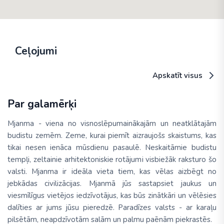
Ceļojumi
Apskatīt visus
Par galamērķi
Mjanma - viena no visnoslēpumainākajām un neatklātajām
budistu zemēm. Zeme, kurai piemīt aizraujošs skaistums, kas
tikai nesen ienāca mūsdienu pasaulē. Neskaitāmie budistu
tempļi, zeltainie arhitektoniskie rotājumi visbiežāk raksturo šo
valsti. Mjanma ir ideāla vieta tiem, kas vēlas aizbēgt no
jebkādas civilizācijas. Mjanmā jūs sastapsiet jaukus un
viesmīlīgus vietējos iedzīvotājus, kas būs zinātkāri un vēlēsies
dalīties ar jums jūsu pieredzē. Paradīzes valsts - ar karaļu
pilsētām, neapdzīvotām salām un palmu paēnām piekrastēs.