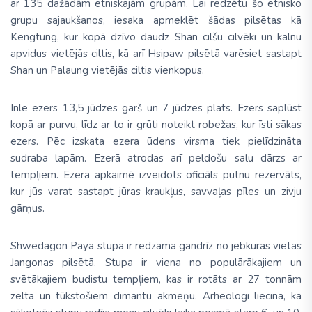
ar
135 dažādām etniskajām grupām
. Lai redzētu šo etnisko
grupu sajaukšanos, iesaka apmeklēt šādas pilsētas kā
Kengtung, kur kopā dzīvo daudz Shan cilšu cilvēki un kalnu
apvidus vietējās ciltis, kā arī Hsipaw pilsētā varēsiet sastapt
Shan un Palaung vietējās ciltis vienkopus.
Inle ezers
13,5 jūdzes garš un 7 jūdzes plats. Ezers saplūst
kopā ar purvu, līdz ar to ir grūti noteikt robežas, kur īsti sākas
ezers. Pēc izskata ezera ūdens virsma tiek pielīdzināta
sudraba lapām. Ezerā atrodas arī peldošu salu dārzs ar
tempļiem. Ezera apkaimē izveidots oficiāls putnu rezervāts,
kur jūs varat sastapt jūras kraukļus, savvaļas pīles un zivju
gārņus.
Shwedagon Paya
stupa ir redzama gandrīz no jebkuras vietas
Jangonas pilsētā. Stupa ir viena no populārākajiem un
svētākajiem budistu tempļiem, kas ir rotāts ar 27 tonnām
zelta un tūkstošiem dimantu akmeņu. Arheologi liecina, ka