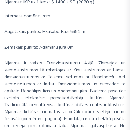
Mjanmas IKP uz 1 iedz.:
$ 1400 USD (2020.g.)
Interneta domēns: .mm
Augstākais punkts: Hkakabo Razi 5881 m
Zemākais punkts: Adamanu jūra 0m
Mjanma
ir valsts Dienvidaustrumu Āzijā. Ziemeļos un
ziemeļaustrumos tā robežojas ar Ķīnu, austrumos ar Laosu,
dienvidaustrumos ar Taizemi, rietumos ar Bangladešu, bet
ziemeļrietumos ar Indiju. Dienvidrietumos un dienvidos to
apskalo Bengālijas līcis un Andamanu jūra. Budisma pasaules
uzskats ietekmējis pamatiedzīvotāju kultūru Mjanmā.
Tradicionālā ciematā visas kultūras dzīves centrs ir klosteris.
Mjanmas kultūras ciematos visbiežāk notiek vietējie ciemu
festivāli (piemēram, pagoda). Mandalaja ir otra lielākā pilsēta
un
pēdējā
pirmskoloniālā laika Mjanmas galvaspilsēta. No