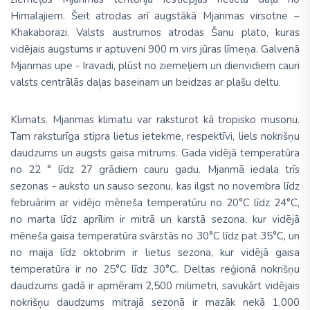
Himalajiem. Šeit atrodas arī augstākā Mjanmas virsotne –
Khakaborazi.
Valsts austrumos atrodas Šanu plato, kuras
vidējais augstums ir aptuveni 900 m virs jūras līmeņa. Galvenā
Mjanmas upe - Iravadi, plūst no ziemeļiem un dienvidiem cauri
valsts centrālās daļas baseinam un beidzas ar plašu deltu.
Klimats.
Mjanmas klimatu var raksturot kā tropisko musonu.
Tam raksturīga stipra lietus ietekme, respektīvi, liels nokrišņu
daudzums un augsts gaisa mitrums. Gada vidējā temperatūra
no 22 ° līdz 27 grādiem cauru gadu. Mjanmā iedala trīs
sezonas - auksto un sauso sezonu, kas ilgst no novembra līdz
februārim ar vidējo mēneša temperatūru no 20°C līdz 24°C,
no marta līdz aprīlim ir mitrā un karstā sezona, kur vidējā
mēneša gaisa temperatūra svārstās no 30°C līdz pat 35°C, un
no maija līdz oktobrim ir lietus sezona, kur vidējā gaisa
temperatūra ir no 25°C līdz 30°C. Deltas reģionā nokrišņu
daudzums gadā ir apmēram 2,500 milimetri, savukārt vidējais
nokrišņu daudzums mitrajā sezonā ir mazāk nekā 1,000