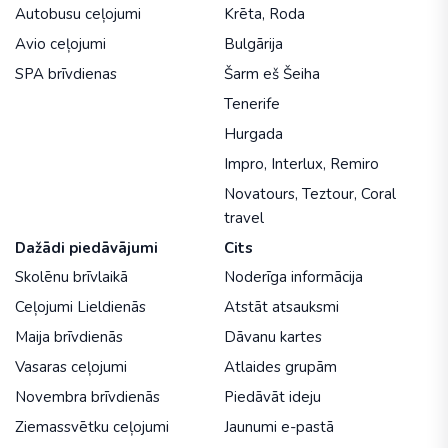
Autobusu ceļojumi
Krēta
,
Roda
Avio ceļojumi
Bulgārija
SPA brīvdienas
Šarm eš Šeiha
Tenerife
Hurgada
Impro
,
Interlux
,
Remiro
Novatours
,
Teztour
,
Coral
travel
Dažādi piedāvājumi
Cits
Skolēnu brīvlaikā
Noderīga informācija
Ceļojumi Lieldienās
Atstāt atsauksmi
Maija brīvdienās
Dāvanu kartes
Vasaras ceļojumi
Atlaides grupām
Novembra brīvdienās
Piedāvāt ideju
Ziemassvētku ceļojumi
Jaunumi e-pastā