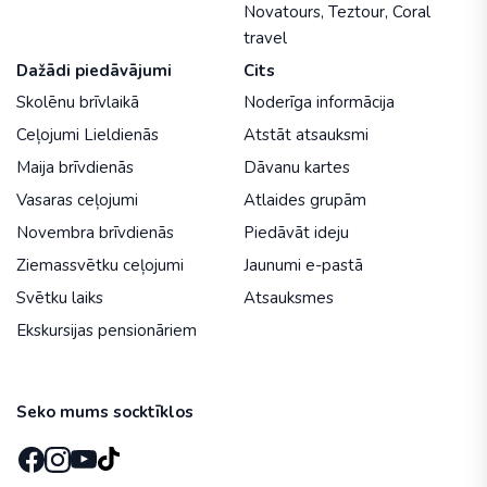
Novatours
,
Teztour
,
Coral
travel
Dažādi piedāvājumi
Cits
Skolēnu brīvlaikā
Noderīga informācija
Ceļojumi Lieldienās
Atstāt atsauksmi
Maija brīvdienās
Dāvanu kartes
Vasaras ceļojumi
Atlaides grupām
Novembra brīvdienās
Piedāvāt ideju
Ziemassvētku ceļojumi
Jaunumi e-pastā
Svētku laiks
Atsauksmes
Ekskursijas pensionāriem
Seko mums socktīklos