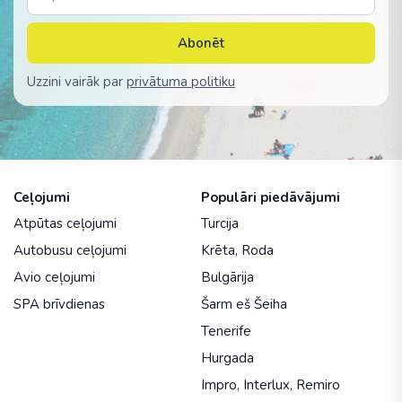
Abonēt
Uzzini vairāk par
privātuma politiku
Ceļojumi
Populāri piedāvājumi
Atpūtas ceļojumi
Turcija
Autobusu ceļojumi
Krēta
,
Roda
Avio ceļojumi
Bulgārija
SPA brīvdienas
Šarm eš Šeiha
Tenerife
Hurgada
Impro
,
Interlux
,
Remiro