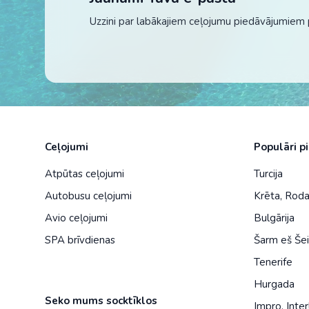
Uzzini par labākajiem ceļojumu piedāvājumiem 
Ceļojumi
Populāri p
Atpūtas ceļojumi
Turcija
Autobusu ceļojumi
Krēta
,
Rod
Avio ceļojumi
Bulgārija
SPA brīvdienas
Šarm eš Še
Tenerife
Hurgada
Seko mums socktīklos
Impro
,
Inter