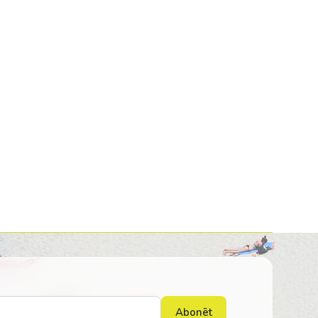
Kolumbija
Kostarika
Meksika
Panama
Abonēt