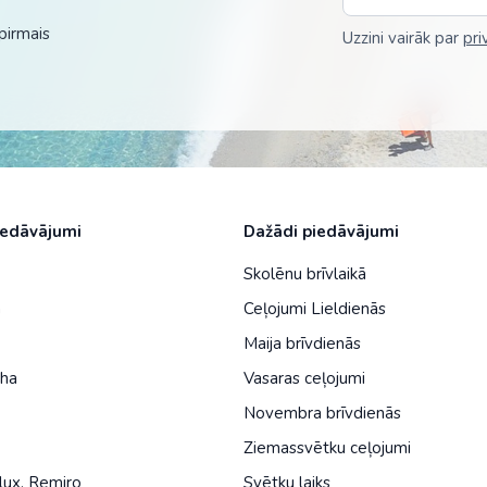
Malaizija
pirmais
Uzzini vairāk par
pri
Nepāla
Omāna
Saūda Arābija
Singapūra
Šrilanka
iedāvājumi
Dažādi piedāvājumi
Tadžikistāna
Skolēnu brīvlaikā
a
Ceļojumi Lieldienās
Taizeme
Maija brīvdienās
Uzbekistāna
iha
Vasaras ceļojumi
Vjetnama
Novembra brīvdienās
Ziemassvētku ceļojumi
lux
,
Remiro
Svētku laiks