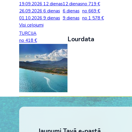
19.09.2026
Palīdzība ārkārtas situācijās
12 dienas
12 dienas
no 719 €
Horvātija
Norvēģi
Grieķija: Roda
Dānija
Spānija: Barselo
Monako
26.09.2026
6 dienas
6 dienas
no 669 €
BALTA ceļojumu apdrošināšana
01.10.2026
9 dienas
9 dienas
no 1 578 €
Igaunija
Polija
Gruzija: Batumi
Francija
Spānija: Malaga
Portugāle
Visi ceļojumi
Anketas vīzu noformēšanai
Itālija: Kalabrija
Grieķija
Spānija: Maljorka
Rumānija
TURCIJA
Lourdata
Lidojumu atcelšana un kavēšanās
no 418 €
Itālija: Sardīnija
Gruzija
Tenerife
Somija
Auto noma
Itālija: Sicīlija
Horvātija
TURCIJA
Spānija
Kipra
Islande
Turcija PREMIU
Šveice
Madeira
Itālija
Turcija: Bodruma
Turcija
Kipra
Vācija
Jaunumi Tavā e-pastā