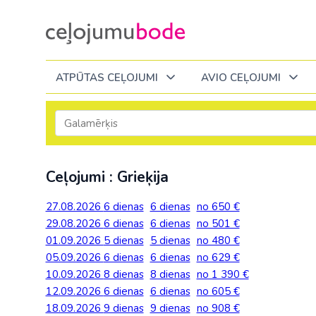
ATPŪTAS CEĻOJUMI
AVIO CEĻOJUMI
Itālija
Degvielas piemaksa 2026
Tuvākajā laikā
Visi ceļojumi
Visi ceļojumi
Septembrī
Septembrī
Septembrī
Slēpošana Andorā
Noderīga informācija
Ceļojumi : Grieķija
Eiropa
Eiropa
Austrija
Itālija
Slēpošana Francijā
Ceļojumu bodes komanda
Albānija
Albānija
Melnkalne
Kosova
27.08.2026
6 dienas
6 dienas
no 650 €
Bulgārija
Slēpošana Itālijā
Atsauksmes
Latvija
29.08.2026
6 dienas
6 dienas
no 501 €
Bulgārija
Armēnija
No Kauņas: Turci
Lielbritānija
01.09.2026
5 dienas
5 dienas
no 480 €
Slēpošana Itālijā no Viļņas
Vakances
Čehija
Lietuva
05.09.2026
Grieķija: Korfu
Bosnija un Hercegovina
6 dienas
6 dienas
no 629 €
No Palangas: Tur
Malta
Slēpošana Červīnijā (Matterhorn)
Dāvanu kartes
10.09.2026
Francija
8 dienas
8 dienas
no 1 390 €
Melnkal
Grieķija: Krēta
Bulgārija
No Viļņas: Krēta
Melnkalne
12.09.2026
6 dienas
6 dienas
no 605 €
Blogs
Grieķija
Nīderla
18.09.2026
9 dienas
9 dienas
no 908 €
Grieķija: Peloponesa
Čehija
No Viļņas: Turcij
Moldova