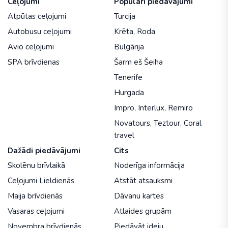
Ceļojumi
Populāri piedāvājumi
Atpūtas ceļojumi
Turcija
Autobusu ceļojumi
Krēta
,
Roda
Avio ceļojumi
Bulgārija
SPA brīvdienas
Šarm eš Šeiha
Tenerife
Hurgada
Impro
,
Interlux
,
Remiro
Novatours
,
Teztour
,
Coral
travel
Dažādi piedāvājumi
Cits
Skolēnu brīvlaikā
Noderīga informācija
Ceļojumi Lieldienās
Atstāt atsauksmi
Maija brīvdienās
Dāvanu kartes
Vasaras ceļojumi
Atlaides grupām
Novembra brīvdienās
Piedāvāt ideju