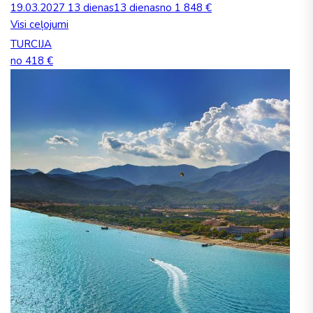
19.03.2027
13 dienas
13 dienas
no 1 848 €
Visi ceļojumi
TURCIJA
no 418 €