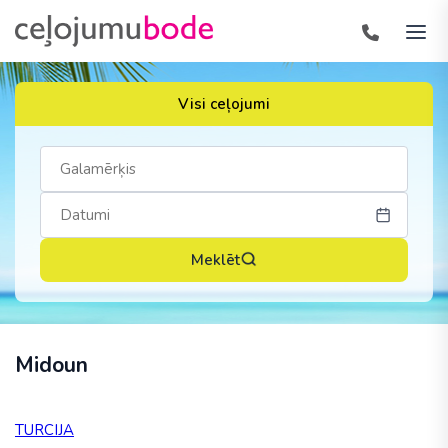
Visi ceļojumi
Meklēt
Midoun
TURCIJA