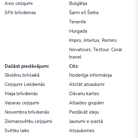
Avio ceļojumi
Bulgārija
SPA brīvdienas
Šarm eš Šeiha
Tenerife
Hurgada
Impro
,
Interlux
,
Remiro
Novatours
,
Teztour
,
Coral
travel
Dažādi piedāvājumi
Cits
Skolēnu brīvlaikā
Noderīga informācija
Ceļojumi Lieldienās
Atstāt atsauksmi
Maija brīvdienās
Dāvanu kartes
Vasaras ceļojumi
Atlaides grupām
Novembra brīvdienās
Piedāvāt ideju
Ziemassvētku ceļojumi
Jaunumi e-pastā
Svētku laiks
Atsauksmes