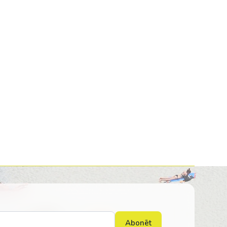
Kolumbija
Kostarika
Meksika
Panama
Abonēt