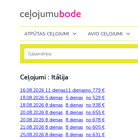
ATPŪTAS CEĻOJUMI
AVIO CEĻOJUMI
Itālija
Degvielas piemaksa 2026
Tuvākajā laikā
Visi ceļojumi
Visi ceļojumi
Septembrī
Septembrī
Septembrī
Slēpošana Andorā
Noderīga informācija
Ceļojumi : Itālija
Eiropa
Eiropa
Austrija
Igaunija
Slēpošana Francijā
Ceļojumu bodes komanda
Albānija
Albānija
Melnkalne
Kosova
16.08.2026
11 dienas
11 dienas
no 779 €
Bulgārija
Slēpošana Itālijā
Atsauksmes
Itālija
18.08.2026
5 dienas
5 dienas
no 529 €
Bulgārija
Armēnija
No Kauņas: Turci
Lielbritānija
18.08.2026
8 dienas
8 dienas
no 938 €
Slēpošana Itālijā no Viļņas
Vakances
Čehija
Latvija
20.08.2026
Grieķija: Korfu
Bosnija un Hercegovina
8 dienas
8 dienas
no 655 €
No Palangas: Tur
Malta
Slēpošana Červīnijā (Matterhorn)
Dāvanu kartes
20.08.2026
Francija
8 dienas
8 dienas
no 678 €
Lietuva
Grieķija: Krēta
Bulgārija
No Viļņas: Krēta
Melnkalne
21.08.2026
8 dienas
8 dienas
no 605 €
Blogs
Grieķija
Melnkal
25.08.2026
8 dienas
8 dienas
no 631 €
Grieķija: Peloponesa
Čehija
No Viļņas: Turcij
Moldova