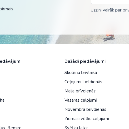
Malaizija
pirmais
Uzzini vairāk par
pri
Nepāla
Omāna
Saūda Arābija
Singapūra
Šrilanka
iedāvājumi
Dažādi piedāvājumi
Tadžikistāna
Skolēnu brīvlaikā
a
Ceļojumi Lieldienās
Taizeme
Maija brīvdienās
Uzbekistāna
iha
Vasaras ceļojumi
Vjetnama
Novembra brīvdienās
Ziemassvētku ceļojumi
lux
,
Remiro
Svētku laiks