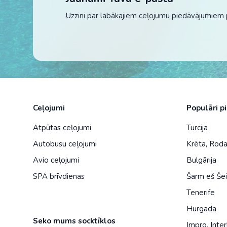
Uzzini par labākajiem ceļojumu piedāvājumiem 
Ceļojumi
Populāri p
Atpūtas ceļojumi
Turcija
Autobusu ceļojumi
Krēta
,
Rod
Avio ceļojumi
Bulgārija
SPA brīvdienas
Šarm eš Še
Tenerife
Hurgada
Seko mums socktīklos
Impro
,
Inter