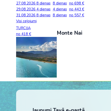
27.08.2026
Palīdzība ārkārtas situācijās
8 dienas
8 dienas
no 698 €
Horvātija
Nīderla
Grieķija: Roda
Dānija
Spānija: Barselo
Monako
29.08.2026
4 dienas
4 dienas
no 443 €
BALTA ceļojumu apdrošināšana
31.08.2026
8 dienas
8 dienas
no 557 €
Gruzija: Batumi
Francija
Spānija: Malaga
Portugāle
Visi ceļojumi
Anketas vīzu noformēšanai
Itālija: Kalabrija
Grieķija
Spānija: Maljorka
Rumānija
TURCIJA
Monte Nai
Lidojumu atcelšana un kavēšanās
no 418 €
Itālija: Sardīnija
Gruzija
Tenerife
Somija
Auto noma
Itālija: Sicīlija
Horvātija
TURCIJA
Spānija
Kipra
Islande
Turcija PREMIU
Šveice
Madeira
Itālija
Turcija: Bodruma
Turcija
Kipra
Vācija
Jaunumi Tavā e-pastā