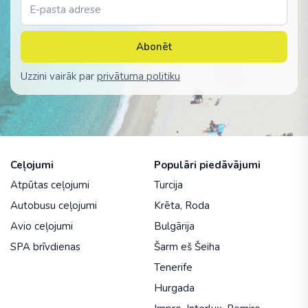
Abonēt
Uzzini vairāk par
privātuma politiku
Ceļojumi
Populāri piedāvājumi
Atpūtas ceļojumi
Turcija
Autobusu ceļojumi
Krēta
,
Roda
Avio ceļojumi
Bulgārija
SPA brīvdienas
Šarm eš Šeiha
Tenerife
Hurgada