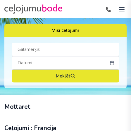
Visi ceļojumi
Meklēt
Mottaret
Ceļojumi : Francija