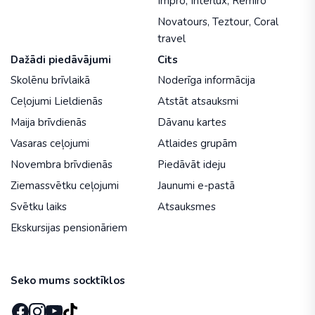
Impro
,
Interlux
,
Remiro
Novatours
,
Teztour
,
Coral
travel
Dažādi piedāvājumi
Cits
Skolēnu brīvlaikā
Noderīga informācija
Ceļojumi Lieldienās
Atstāt atsauksmi
Maija brīvdienās
Dāvanu kartes
Vasaras ceļojumi
Atlaides grupām
Novembra brīvdienās
Piedāvāt ideju
Ziemassvētku ceļojumi
Jaunumi e-pastā
Svētku laiks
Atsauksmes
Ekskursijas pensionāriem
Seko mums socktīklos