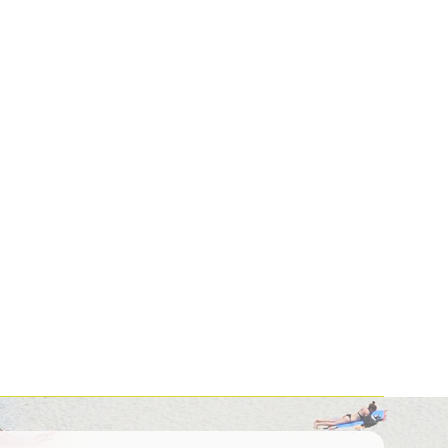
Kolumbija
Kostarika
Meksika
Panama