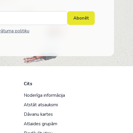
Abonēt
vātuma politiku
Cits
Noderīga informācija
Atstāt atsauksmi
Dāvanu kartes
Atlaides grupām