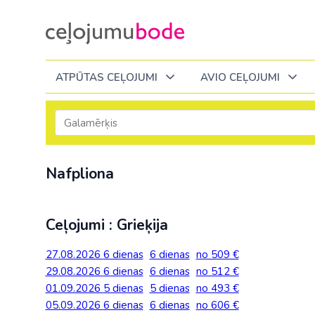
ATPŪTAS CEĻOJUMI
AVIO CEĻOJUMI
Itālija
Degvielas piemaksa 2026
Tuvākajā laikā
Visi ceļojumi
Visi ceļojumi
Septembrī
Septembrī
Septembrī
Slēpošana Andorā
Noderīga informācija
Nafpliona
Eiropa
Eiropa
Austrija
Itālija
Slēpošana Francijā
Ceļojumu bodes komanda
Albānija
Albānija
Melnkalne
Kosova
Bulgārija
Slēpošana Itālijā
Atsauksmes
Latvija
Ceļojumi : Grieķija
Bulgārija
Armēnija
No Kauņas: Turci
Lielbritānija
Slēpošana Itālijā no Viļņas
Vakances
Čehija
Lietuva
27.08.2026
6 dienas
6 dienas
no 509 €
Grieķija: Korfu
Bosnija un Hercegovina
No Palangas: Tur
Malta
Slēpošana Červīnijā (Matterhorn)
Dāvanu kartes
29.08.2026
6 dienas
6 dienas
no 512 €
Francija
Melnkal
Grieķija: Krēta
Bulgārija
No Viļņas: Krēta
Melnkalne
01.09.2026
5 dienas
5 dienas
no 493 €
Blogs
Grieķija
Nīderla
05.09.2026
6 dienas
6 dienas
no 606 €
Grieķija: Peloponesa
Čehija
No Viļņas: Turcij
Moldova