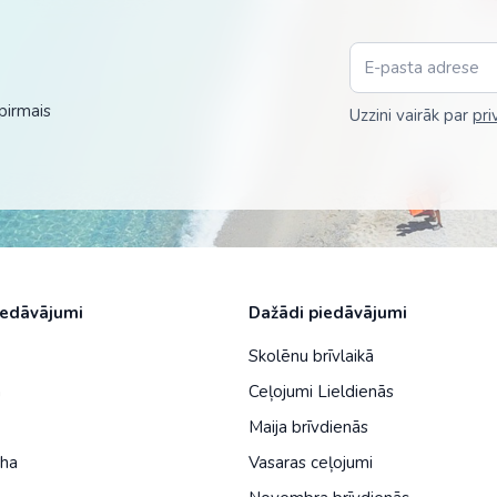
Malaizija
Nepāla
Omāna
pirmais
Uzzini vairāk par
pri
Saūda Arābija
Singapūra
Šrilanka
Tadžikistāna
iedāvājumi
Dažādi piedāvājumi
Taizeme
Skolēnu brīvlaikā
Uzbekistāna
a
Ceļojumi Lieldienās
Vjetnama
Maija brīvdienās
iha
Vasaras ceļojumi