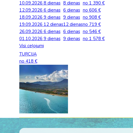
10.09.2026
8 dienas
8 dienas
no 1 390 €
Palīdzība ārkārtas situācijās
Horvātija
Norvēģi
12.09.2026
Grieķija: Roda
Dānija
6 dienas
6 dienas
no 606 €
Spānija: Barselo
Monako
BALTA ceļojumu apdrošināšana
18.09.2026
9 dienas
9 dienas
no 908 €
Igaunija
Polija
Gruzija: Batumi
Francija
Spānija: Malaga
Portugāle
19.09.2026
12 dienas
12 dienas
no 719 €
Anketas vīzu noformēšanai
26.09.2026
6 dienas
6 dienas
no 546 €
Itālija: Kalabrija
Grieķija
Spānija: Maljorka
Rumānija
01.10.2026
Lidojumu atcelšana un kavēšanās
9 dienas
9 dienas
no 1 578 €
Itālija: Sardīnija
Gruzija
Tenerife
Somija
Visi ceļojumi
Auto noma
TURCIJA
Itālija: Sicīlija
Horvātija
TURCIJA
Spānija
no 418 €
Kipra
Islande
Turcija PREMIU
Šveice
Madeira
Itālija
Turcija: Bodruma
Turcija
Kipra
Vācija