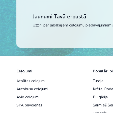
Jaunumi Tavā e-pastā
Uzzini par labākajiem ceļojumu piedāvājumiem 
Ceļojumi
Populāri p
Atpūtas ceļojumi
Turcija
Autobusu ceļojumi
Krēta
,
Rod
Avio ceļojumi
Bulgārija
SPA brīvdienas
Šarm eš Še