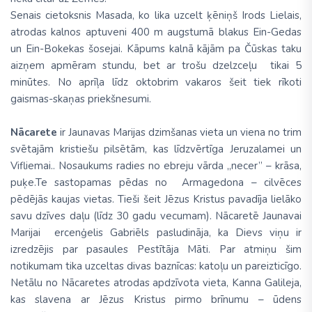
Senais cietoksnis Masada, ko lika uzcelt ķēniņš Irods Lielais,
atrodas kalnos aptuveni 400 m augstumā blakus Ein-Gedas
un Ein-Bokekas šosejai. Kāpums kalnā kājām pa Čūskas taku
aizņem apmēram stundu, bet ar trošu dzelzceļu tikai 5
minūtes. No aprīļa līdz oktobrim vakaros šeit tiek rīkoti
gaismas-skaņas priekšnesumi.
Nācarete
ir Jaunavas Marijas dzimšanas vieta un viena no trim
svētajām kristiešu pilsētām, kas līdzvērtīga Jeruzalamei un
Vifliemai.. Nosaukums radies no ebreju vārda „necer” – krāsa,
puķe.Te sastopamas pēdas no Armagedona – cilvēces
pēdējās kaujas vietas. Tieši šeit Jēzus Kristus pavadīja lielāko
savu dzīves daļu (līdz 30 gadu vecumam). Nācaretē Jaunavai
Marijai ercenģelis Gabriēls pasludināja, ka Dievs viņu ir
izredzējis par pasaules Pestītāja Māti. Par atmiņu šim
notikumam tika uzceltas divas baznīcas: katoļu un pareizticīgo.
Netālu no Nācaretes atrodas apdzīvota vieta, Kanna Galileja,
kas slavena ar Jēzus Kristus pirmo brīnumu – ūdens