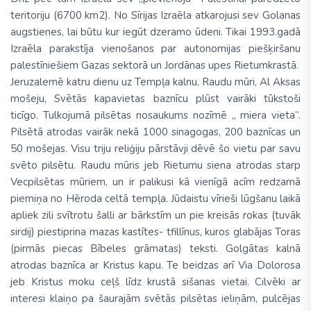
teritoriju (6700 km2). No Sīrijas Izraēla atkarojusi sev Golanas
augstienes, lai būtu kur iegūt dzeramo ūdeni. Tikai 1993.gadā
Izraēla parakstīja vienošanos par autonomijas piešķiršanu
palestīniešiem Gazas sektorā un Jordānas upes Rietumkrastā.
Jeruzalemē katru dienu uz Tempļa kalnu, Raudu mūri, Al Aksas
mošeju, Svētās kapavietas baznīcu plūst vairāki tūkstoši
ticīgo. Tulkojumā pilsētas nosaukums nozīmē „ miera vieta”.
Pilsētā atrodas vairāk nekā 1000 sinagogas, 200 baznīcas un
50 mošejas. Visu triju reliģiju pārstāvji dēvē šo vietu par savu
svēto pilsētu. Raudu mūris jeb Rietumu siena atrodas starp
Vecpilsētas mūriem, un ir palikusi kā vienīgā acīm redzamā
piemiņa no Hēroda celtā tempļa. Jūdaistu vīrieši lūgšanu laikā
apliek zili svītrotu šalli ar bārkstīm un pie kreisās rokas (tuvāk
sirdij) piestiprina mazas kastītes- tfillīnus, kuros glabājas Toras
(pirmās piecas Bībeles grāmatas) teksti. Golgātas kalnā
atrodas baznīca ar Kristus kapu. Te beidzas arī Via Dolorosa
jeb Kristus moku ceļš līdz krustā sišanas vietai. Cilvēki ar
interesi klaiņo pa šaurajām svētās pilsētas ieliņām, pulcējas