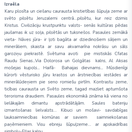
Izraēla
Karu plosīta un ciešanu caurausta kristietības šūpuļa zeme ar
svēto pilsētu Jeruzalemi centrā…pilsētu, kur reiz dzimis
Kristus. Civilizāciju krustpunktu valsts- senās kultūras pēdas
jaušamas ik uz soļa, pilsētās un tuksnešos. Pasaules zemākā
vieta- Nāves jūra- ir ļoti bagāta ar dziedinošiem sāļiem un
minerāliem, skaista ar savu akvamarīna nokrāsu un sāls
garoziņu piekrastē. Svētuma avoti pie mistiskās Cfatas
Raudu Sienas...Via Dolorosa un Golgātas kalns, Al Aksas
mošejas kupols... Haifā- Bahaijas dievnams... Mūsdienīgi
kūrorti vēsturisko jūru krastos un ārstniecības iestādes ar
minerālūdeņiem pie seno romiešu pirtīm. Kontrastu zeme,
ticības caurausta un Svēto zeme, tagad mazliet aptumšota
terorisma draudiem. Pasaules ekonomikā zināma kā viena no
lielākajām dimantu apstrādātājām. Saules bateriju
izmantošanas lielvalsts… Kibuci un mošavi- savdabīgas
lauksaimniecības komūnas ar saviem saimniekošanas
paņēmieniem. Visu ebreju šūpuļzeme… ar apskaidrības
simbolu-Eļļas kalnu…