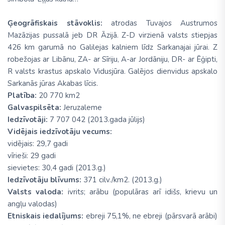
Ģeogrāfiskais stāvoklis:
atrodas Tuvajos Austrumos
Mazāzijas pussalā jeb DR Āzijā. Z-D virzienā valsts stiepjas
426 km garumā no Galilejas kalniem līdz Sarkanajai jūrai. Z
robežojas ar Libānu, ZA- ar Sīriju, A-ar Jordāniju, DR- ar Ēģipti,
R valsts krastus apskalo Vidusjūra. Galējos dienvidus apskalo
Sarkanās jūras Akabas līcis.
Platība:
20 770 km2
Galvaspilsēta:
Jeruzaleme
Iedzīvotāji:
7 707 042 (2013.gada jūlijs)
Vidējais iedzīvotāju vecums:
vidējais: 29,7 gadi
vīrieši: 29 gadi
sievietes: 30,4 gadi (2013.g.)
Iedzīvotāju blīvums:
371 cilv./km2. (2013.g.)
Valsts valoda:
ivrits; arābu (populāras arī idišs, krievu un
angļu valodas)
Etniskais iedalījums:
ebreji 75,1%, ne ebreji (pārsvarā arābi)