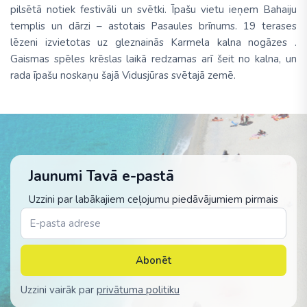
pilsētā notiek festivāli un svētki. Īpašu vietu ieņem Bahaiju
templis un dārzi – astotais Pasaules brīnums. 19 terases
lēzeni izvietotas uz gleznainās Karmela kalna nogāzes .
Gaismas spēles krēslas laikā redzamas arī šeit no kalna, un
rada īpašu noskaņu šajā Vidusjūras svētajā zemē.
Jaunumi Tavā e-pastā
Uzzini par labākajiem ceļojumu piedāvājumiem pirmais
Abonēt
Uzzini vairāk par
privātuma politiku