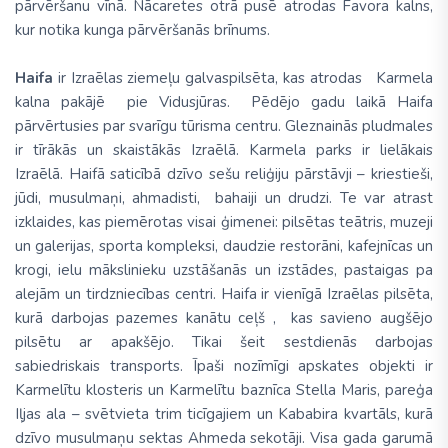
pārvēršanu vīnā. Nācaretes otrā pusē atrodas Favora kalns,
kur notika kunga pārvēršanās brīnums.
Haifa
ir Izraēlas ziemeļu galvaspilsēta, kas atrodas Karmela
kalna pakājē pie Vidusjūras. Pēdējo gadu laikā Haifa
pārvērtusies par svarīgu tūrisma centru. Gleznainās pludmales
ir tīrākās un skaistākās Izraēlā. Karmela parks ir lielākais
Izraēlā. Haifā saticībā dzīvo sešu reliģiju pārstāvji – kriestieši,
jūdi, musulmaņi, ahmadisti, bahaiji un drudzi. Te var atrast
izklaides, kas piemērotas visai ģimenei: pilsētas teātris, muzeji
un galerijas, sporta kompleksi, daudzie restorāni, kafejnīcas un
krogi, ielu mākslinieku uzstāšanās un izstādes, pastaigas pa
alejām un tirdzniecības centri. Haifa ir vienīgā Izraēlas pilsēta,
kurā darbojas pazemes kanātu ceļš , kas savieno augšējo
pilsētu ar apakšējo. Tikai šeit sestdienās darbojas
sabiedriskais transports. Īpaši nozīmīgi apskates objekti ir
Karmelītu klosteris un Karmelītu baznīca Stella Maris, pareģa
Iļjas ala – svētvieta trim ticīgajiem un Kababira kvartāls, kurā
dzīvo musulmaņu sektas Ahmeda sekotāji. Visa gada garumā