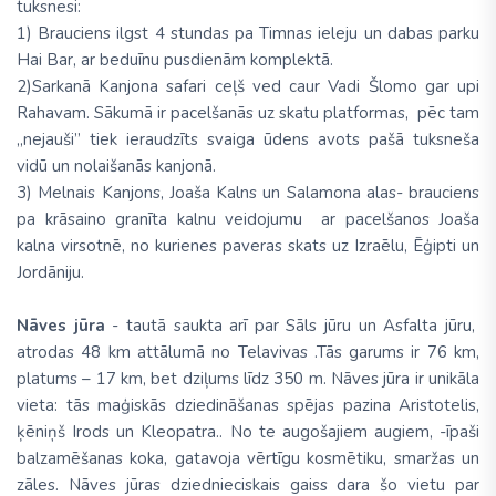
tuksnesi:
1) Brauciens ilgst 4 stundas pa Timnas ieleju un dabas parku
Hai Bar, ar beduīnu pusdienām komplektā.
2)Sarkanā Kanjona safari ceļš ved caur Vadi Šlomo gar upi
Rahavam. Sākumā ir pacelšanās uz skatu platformas, pēc tam
„nejauši” tiek ieraudzīts svaiga ūdens avots pašā tuksneša
vidū un nolaišanās kanjonā.
3) Melnais Kanjons, Joaša Kalns un Salamona alas- brauciens
pa krāsaino granīta kalnu veidojumu ar pacelšanos Joaša
kalna virsotnē, no kurienes paveras skats uz Izraēlu, Ēģipti un
Jordāniju.
Nāves jūra
- tautā saukta arī par Sāls jūru un Asfalta jūru,
atrodas 48 km attālumā no Telavivas .Tās garums ir 76 km,
platums – 17 km, bet dziļums līdz 350 m. Nāves jūra ir unikāla
vieta: tās maģiskās dziedināšanas spējas pazina Aristotelis,
ķēniņš Irods un Kleopatra.. No te augošajiem augiem, -īpaši
balzamēšanas koka, gatavoja vērtīgu kosmētiku, smaržas un
zāles. Nāves jūras dziednieciskais gaiss dara šo vietu par