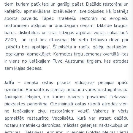
tiem, kuriem patīk labi un garšīgi paēst. Dažādo restorānu un
kafejnīcu apmeklēšana izraēliešiem izveidojusies kā īpatnējs
sporta paveids. Tāpēc izraēliešu restorāni no eiropiešu
restorāniem atšķiras ar draudzīgām cenām. Izklaide krogos,
bāros, diskotēkās un citās līdzīgās atpūtas vietās sākas tieši
22:00, un ilgst līdz rītausmai. Ne velti Telavivu dēvē par
„pilsētu bez apstājas”. Šī pilsēta ir radīta gājēju pastaigām.
Ieteikums- apmeklējiet Karmeles tirgu Jemenas kvartālā –tas
ir viens no lielākajiem Tuvo Austrumu tirgiem, kas atrodas
zem klajas debess.
Jaffa
– senākā ostas pilsēta Vidusjūrā- pelnījusi īpašu
uzmanību. Romantikas cienītāji ar baudu varēs pastaigāties pa
šaurajām ieliņām, no kurām paveras pasakaina Telavivas
piekrastes panorāma. Gleznainajā ostas rajonā atrodas vieni
no labākajiem zivju restorāniem valstī. Vakaros ir vērts
apmeklēt restaurēto Vecpilsētu, kurā var atrast dažādu
nozaru amatnieku darbnīcas, mākslas galerijas, naktsklubus un
ēstuves. Telavivas lepnums ir jaunais Goldas Meiras vārdā