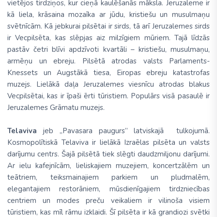
vietējos tirdziņos, kur cieņā kaulēšanās māksla. Jeruzaleme ir
kā liela, krāsaina mozaīka ar jūdu, kristiešu un musulmaņu
svētnīcām. Kā jebkurai pilsētai ir sirds, tā arī Jeruzalemes sirds
ir Vecpilsēta, kas slēpjas aiz milzīgiem mūriem. Tajā līdzās
pastāv četri blīvi apdzīvoti kvartāli – kristiešu, musulmaņu,
armēņu un ebreju. Pilsētā atrodas valsts Parlaments-
Knessets un Augstākā tiesa, Eiropas ebreju katastrofas
muzejs. Lielākā daļa Jeruzalemes viesnīcu atrodas blakus
Vecpilsētai, kas ir īpaši ērti tūristiem. Populārs visā pasaulē ir
Jeruzalemes Grāmatu muzejs.
Telaviva
jeb „Pavasara paugurs” latviskajā tulkojumā.
Kosmopolītiskā Telaviva ir lielākā Izraēlas pilsēta un valsts
darījumu centrs. Šajā pilsētā tiek slēgti daudzmiljonu darījumi.
Ar ielu kafejnīcām, lieliskajiem muzejiem, koncertzālēm un
teātriem, teiksmainajiem parkiem un pludmalēm,
elegantajiem restorāniem, mūsdienīgajiem tirdzniecības
centriem un modes preču veikaliem ir vilinoša visiem
tūristiem, kas mīl rāmu izklaidi. Šī pilsēta ir kā grandiozi svētki