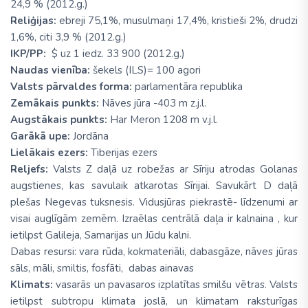
24,9 % (2012.g.)
Reliģijas:
ebreji 75,1%, musulmaņi 17,4%, kristieši 2%, drudzi
1,6%, citi 3,9 % (2012.g.)
IKP/PP:
$ uz 1 iedz. 33 900 (2012.g.)
Naudas vienība:
šekels (ILS)= 100 agori
Valsts pārvaldes forma:
parlamentāra republika
Zemākais punkts:
Nāves jūra -403 m z.j.l.
Augstākais punkts:
Har Meron 1208 m v.j.l.
Garākā upe:
Jordāna
Lielākais ezers:
Tiberijas ezers
Reljefs:
Valsts Z daļā uz robežas ar Sīriju atrodas Golanas
augstienes, kas savulaik atkarotas Sīrijai. Savukārt D daļā
plešas Negevas tuksnesis. Vidusjūras piekrastē- līdzenumi ar
visai auglīgām zemēm. Izraēlas centrālā daļa ir kalnaina , kur
ietilpst Galileja, Samarijas un Jūdu kalni.
Dabas resursi: vara rūda, kokmateriāli, dabasgāze, nāves jūras
sāls, māli, smiltis, fosfāti, dabas ainavas
Klimats:
vasarās un pavasaros izplatītas smilšu vētras. Valsts
ietilpst subtropu klimata joslā, un klimatam raksturīgas