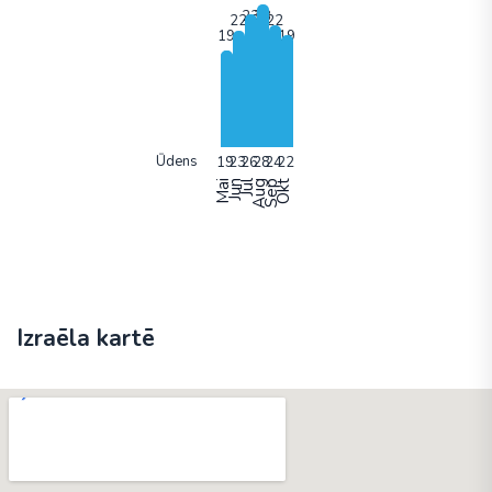
Ūdens
Mai
Jun
Jūl
Aug
Sep
Okt
Izraēla kartē