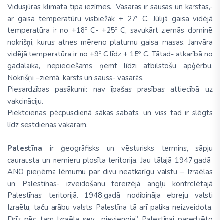
Vidusjūras klimata tipa iezīmes. Vasaras ir sausas un karstas,-
ar gaisa temperatūru visbiežāk + 27º C. Jūlijā gaisa vidējā
temperatūra ir no +18º C- +25º C, savukārt ziemās dominē
nokrišņi, kurus atnes mēreno platumu gaisa masas. Janvāra
vidējā temperatūra ir no +9º C līdz + 15º C. Tātad- atkarībā no
gadalaika, nepieciešams ņemt līdzi atbilstošu apģērbu.
Nokrišņi –ziemā, karsts un sauss- vasarās.
Piesardzības pasākumi: nav īpašas prasības attiecībā uz
vakcināciju.
Piektdienas pēcpusdienā sākas sabats, un viss tad ir slēgts
līdz sestdienas vakaram.
Palestīna
ir ģeogrāfisks un vēsturisks termins, sāpju
caurausta un nemieru plosīta teritorija. Jau tālajā 1947.gadā
ANO pieņēma lēmumu par divu neatkarīgu valstu – Izraēlas
un Palestīnas- izveidošanu toreizējā angļu kontrolētajā
Palestīnas teritorijā. 1948.gadā nodibināja ebreju valsti
Izraēlu, taču arābu valsts Palestīna tā arī palika neizveidota.
Drīz pēc tam Izraēla sev „pievienoja” Palestīnai paredzēto