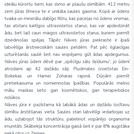
ideālu kūrortu tiem, kas slimo ar plaušu slimībām. 412 metru
zem jūras līmeņa te ir unikāla saules gaisma. Kopā ar ūdens
tvaika un minerālu dabīgo filtru, kas paceļas no ūdens virsmas,
tas atstaro kaitīgos ultravioletos starus, kas var apdedzināt
ādu, bet laiž cauri maigos ultravioletos starus, kuriem piemīt
dziedinošas spējas. Tāpēc Nāves jūras piekraste ir īpaši
labvēlīga ārstnieciskām saules peldēm. Pat pēc ilglaicīgas
uzturēšanās saulē šeit nav iespējams gūt ādas apdegumus.
Nāves jūras ūdeni dēvē par „spēcīgu sāls šķīdumu”, jo ūdenī
atrodami ap 42 dažādu sāļi. Pludmales izvietotas Ein-
Bokekas un Hamei Zoharas rajonā. Dūņām piemīt
pretiekaisuma un nomierinošas īpašības. Populārās melno
mālu maskas lieto gan kosmētiskos, gan terapeitiskos
nolūkos.
Nāves jūra ir pazīstama kā labākā ādas un dažādu locītavu
slimību ārstēšanas vieta. Saules stari labvēlīgi iedarbojas uz
ādu, uzlabojot tās struktūru, palielinot vispārējo organisma
imunitāti. Skābekļa koncentrācija gaisā šeit ir par 8% augstāka
nekā citur uz Zemes.