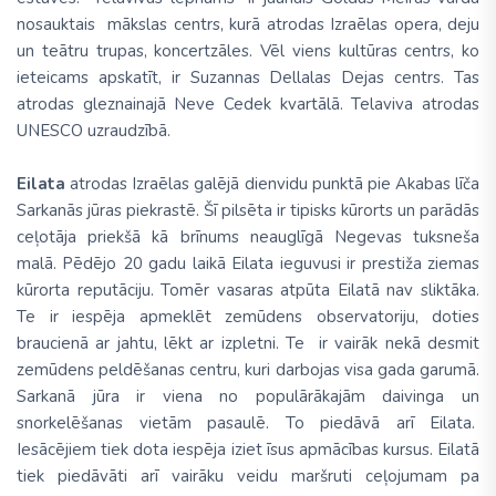
nosauktais mākslas centrs, kurā atrodas Izraēlas opera, deju
un teātru trupas, koncertzāles. Vēl viens kultūras centrs, ko
ieteicams apskatīt, ir Suzannas Dellalas Dejas centrs. Tas
atrodas gleznainajā Neve Cedek kvartālā. Telaviva atrodas
UNESCO uzraudzībā.
Eilata
atrodas Izraēlas galējā dienvidu punktā pie Akabas līča
Sarkanās jūras piekrastē. Šī pilsēta ir tipisks kūrorts un parādās
ceļotāja priekšā kā brīnums neauglīgā Negevas tuksneša
malā. Pēdējo 20 gadu laikā Eilata ieguvusi ir prestiža ziemas
kūrorta reputāciju. Tomēr vasaras atpūta Eilatā nav sliktāka.
Te ir iespēja apmeklēt zemūdens observatoriju, doties
braucienā ar jahtu, lēkt ar izpletni. Te ir vairāk nekā desmit
zemūdens peldēšanas centru, kuri darbojas visa gada garumā.
Sarkanā jūra ir viena no populārākajām daivinga un
snorkelēšanas vietām pasaulē. To piedāvā arī Eilata.
Iesācējiem tiek dota iespēja iziet īsus apmācības kursus. Eilatā
tiek piedāvāti arī vairāku veidu maršruti ceļojumam pa