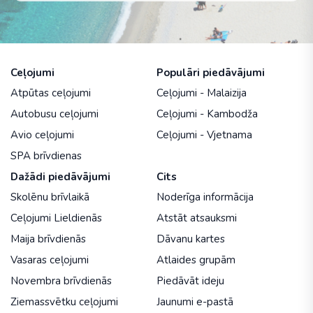
Ceļojumi
Populāri piedāvājumi
Atpūtas ceļojumi
Ceļojumi - Malaizija
Autobusu ceļojumi
Ceļojumi - Kambodža
Avio ceļojumi
Ceļojumi - Vjetnama
SPA brīvdienas
Dažādi piedāvājumi
Cits
Skolēnu brīvlaikā
Noderīga informācija
Ceļojumi Lieldienās
Atstāt atsauksmi
Maija brīvdienās
Dāvanu kartes
Vasaras ceļojumi
Atlaides grupām
Novembra brīvdienās
Piedāvāt ideju
Ziemassvētku ceļojumi
Jaunumi e-pastā