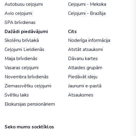
Autobusu ceļojumi
Ceļojumi - Meksika
Avio ceļojumi
Ceļojumi - Brazīlija
SPA brīvdienas
Dažādi piedāvājumi
Cits
Skolēnu brīvlaikā
Noderīga informācija
Ceļojumi Lieldienās
Atstāt atsauksmi
Maija brīvdienās
Dāvanu kartes
Vasaras ceļojumi
Atlaides grupām
Novembra brīvdienās
Piedāvāt ideju
Ziemassvētku ceļojumi
Jaunumi e-pastā
Svētku laiks
Atsauksmes
Ekskursijas pensionāriem
Seko mums socktīklos