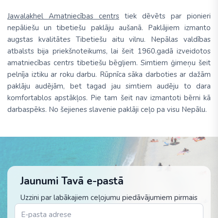
Jawalakhel Amatniecības centrs
tiek dēvēts par pionieri
nepāliešu un tibetiešu paklāju aušanā. Paklājiem izmanto
augstas kvalitātes Tibetiešu aitu vilnu. Nepālas valdības
atbalsts bija priekšnoteikums, lai šeit 1960.gadā izveidotos
amatniecības centrs tibetiešu bēgļiem. Simtiem ģimeņu šeit
pelnīja iztiku ar roku darbu. Rūpnīca sāka darboties ar dažām
paklāju audējām, bet tagad jau simtiem audēju to dara
komfortablos apstākļos. Pie tam šeit nav izmantoti bērni kā
darbaspēks. No šejienes slavenie paklāji ceļo pa visu Nepālu.
Jaunumi Tavā e-pastā
Uzzini par labākajiem ceļojumu piedāvājumiem pirmais