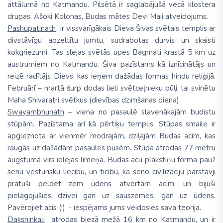
attālumā no Katmandu. Pilsētā ir saglabājušā vecā klostera
drupas, Ašoki Kolonas, Budas mātes Devi Maii atveidojums.
Pashupatinath
ir vissvarīgākais Dieva Šivas svētais templis ar
divstāvīgu apzeltītu jumtu, sudrabotas durvis un skaisti
kokgriezumi. Tas slejas svētās upes Bagmati krastā 5 km uz
austrumiem no Katmandu. Šiva pazīstams kā iznīcinātājs un
reizē radītājs Dievs, kas ieņem dažādas formas hindu reliģijā.
Februārī – martā šurp dodas lieli svētceļnieku pūļi, lai svinētu
Maha Shivaratri svētkus (dievības dzimšanas diena).
Swayambhunath
– viena no pasaulē slavenākajām budistu
stūpām. Pazīstama arī kā pērtiķu templis. Stūpas smaile ir
apgleznota ar vienmēr modrajām, dziļajām Budas acīm, kas
raugās uz dažādām pasaules pusēm. Stūpa atrodas 77 metru
augstumā virs ielejas līmeņa. Budas acu plakstiņu forma pauž
senu vēsturisku liecību, un ticību, ka seno civilizāciju pārstāvji
pratuši peldēt zem ūdens atvērtām acīm, un bijuši
pielāgojušies dzīvei gan uz sauszemes, gan uz ūdens.
Pavērojiet acis (!), - iespējams jums veidosies sava teorija.
Dakshinkali
atrodas biezā mežā 16 km no Katmandu, un ir