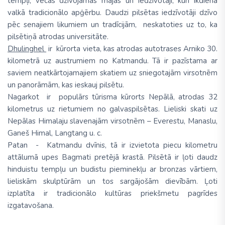
tempļi, vecas dzīvojamās mājas un iedzīvotāji, kuri ikdienā
valkā tradicionālo apģērbu. Daudzi pilsētas iedzīvotāji dzīvo
pēc senajiem likumiem un tradīcijām, neskatoties uz to, ka
pilsētiņā atrodas universitāte.
Dhulinghel
ir kūrorta vieta, kas atrodas autotrases Arniko 30.
kilometrā uz austrumiem no Katmandu. Tā ir pazīstama ar
saviem neatkārtojamajiem skatiem uz sniegotajām virsotnēm
un panorāmām, kas ieskauj pilsētu.
Nagarkot ir populārs tūrisma kūrorts Nepālā, atrodas 32
kilometrus uz rietumiem no galvaspilsētas. Lieliski skati uz
Nepālas Himalaju slavenajām virsotnēm – Everestu, Manaslu,
Ganeš Himal, Langtang u. c.
Patan - Katmandu dvīnis, tā ir izvietota piecu kilometru
attālumā upes Bagmati pretējā krastā. Pilsētā ir ļoti daudz
hinduistu tempļu un budistu pieminekļu ar bronzas vārtiem,
lieliskām skulptūrām un tos sargājošām dievībām. Ļoti
izplatīta ir tradicionālo kultūras priekšmetu pagrīdes
izgatavošana.