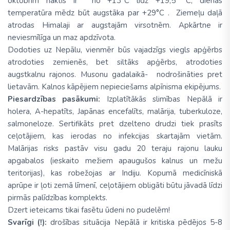
oktobrim naktīs ir no +13°C līdz +19,5 °C, dienās
temperatūra mēdz būt augstāka par +29°C . Ziemeļu daļā
atrodas Himalaji ar augstajām virsotnēm. Apkārtne ir
neviesmīlīga un maz apdzīvota.
Dodoties uz Nepālu, vienmēr būs vajadzīgs viegls apģērbs
atrodoties zemienēs, bet siltāks apģērbs, atrodoties
augstkalnu rajonos. Musonu gadalaikā- nodrošināties pret
lietavām. Kalnos kāpējiem nepieciešams alpīnisma ekipējums.
Piesardzības pasākumi:
Izplatītākās slimības Nepālā ir
holera, A-hepatīts, Japānas encefalīts, malārija, tuberkuloze,
salmoneloze. Sertifikāts pret dzelteno drudzi tiek prasīts
ceļotājiem, kas ierodas no infekcijas skartajām vietām.
Malārijas risks pastāv visu gadu 20 teraju rajonu lauku
apgabalos (ieskaito mežiem apaugušos kalnus un mežu
teritorijas), kas robežojas ar Indiju. Kopumā medicīniskā
aprūpe ir ļoti zemā līmenī, ceļotājiem obligāti būtu jāvadā līdzi
pirmās palīdzības komplekts.
Dzert ieteicams tikai fasētu ūdeni no pudelēm!
Svarīgi (!):
drošības situācija Nepālā ir kritiska pēdējos 5-8