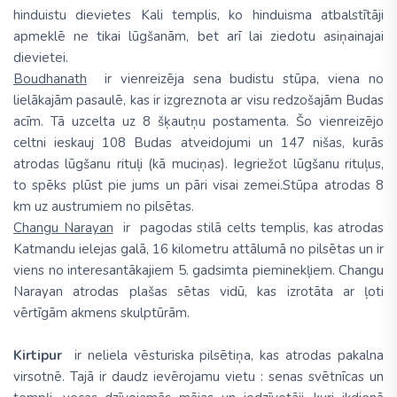
hinduistu dievietes Kali templis, ko hinduisma atbalstītāji
apmeklē ne tikai lūgšanām, bet arī lai ziedotu asiņainajai
dievietei.
Boudhanath
ir vienreizēja sena budistu stūpa, viena no
lielākajām pasaulē, kas ir izgreznota ar visu redzošajām Budas
acīm. Tā uzcelta uz 8 šķautņu postamenta. Šo vienreizējo
celtni ieskauj 108 Budas atveidojumi un 147 nišas, kurās
atrodas lūgšanu rituļi (kā muciņas). Iegriežot lūgšanu rituļus,
to spēks plūst pie jums un pāri visai zemei.Stūpa atrodas 8
km uz austrumiem no pilsētas.
Changu Narayan
ir pagodas stilā celts templis, kas atrodas
Katmandu ielejas galā, 16 kilometru attālumā no pilsētas un ir
viens no interesantākajiem 5. gadsimta pieminekļiem. Changu
Narayan atrodas plašas sētas vidū, kas izrotāta ar ļoti
vērtīgām akmens skulptūrām.
Kirtipur
ir neliela vēsturiska pilsētiņa, kas atrodas pakalna
virsotnē. Tajā ir daudz ievērojamu vietu : senas svētnīcas un