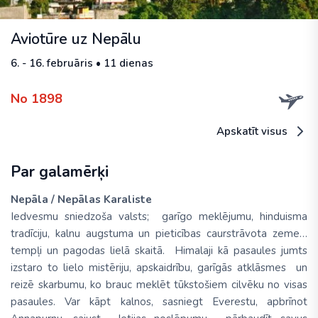
Aviotūre uz Nepālu
6. - 16. februāris • 11 dienas
No 1898
Apskatīt visus
Par galamērķi
Nepāla / Nepālas Karaliste
Iedvesmu sniedzoša valsts; garīgo meklējumu, hinduisma
tradīciju, kalnu augstuma un pieticības caurstrāvota zeme…
tempļi un pagodas lielā skaitā. Himalaji kā pasaules jumts
izstaro to lielo mistēriju, apskaidrību, garīgās atklāsmes un
reizē skarbumu, ko brauc meklēt tūkstošiem cilvēku no visas
pasaules. Var kāpt kalnos, sasniegt Everestu, apbrīnot