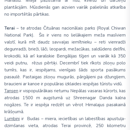
Manaslu. Ieleja pazīstama ar rīsu, kviešu un dārzeņu
plantācijām. Mūsdienās gan aizvien vairāk palielinās atkarība
no importētās pārtikas.
Terai
– te atrodas Čituānas nacionālais parks (Royal Chiwan
National Park). Šis ir viens no lielākajiem meža masīviem
valstī, kurā mīt daudz savvaļas iemītnieku – reti vienradži
degunradži, brieži, lāči, leopardi, mežacūkas, saldūdens delfīni,
krokodili, kā arī karaliskie Bengālijas tīģeri un vairāk kā 350
veidi putnu, rēzus pērtiķi. Decembrī tiek rīkots ziloņu polo
turnīrs, kas ir, iespējams, vienīgais šāds sporta pasākums
pasaulē. Pastaigas ziloņu mugurās, pārgājieni pa džungļiem,
braucieni ar kanoe ir populāras izklaides iespējas tūristu vidū.
Tansen
ir vispopulārākais rietumu Nepālas vasaras kūrorts, kas
atrodas 1500 m augstumā uz Shreenagar Danda kalna
nogāzes. Te ir iespēja redzēt un vērot Himalajus pasakainā
krāšņumā.
Lumbini
ir Budas – miera, iecietības un labestības apustuļa-
dzimšanas vieta, atrodas Terai provincē, 250 kilometru