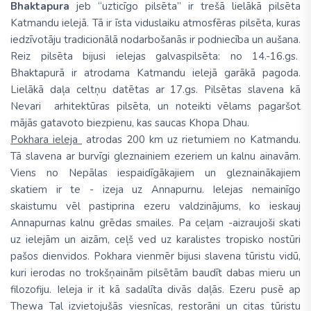
Bhaktapura
jeb “uzticīgo pilsēta” ir trešā lielākā pilsēta
Katmandu ielejā. Tā ir īsta viduslaiku atmosfēras pilsēta, kuras
iedzīvotāju tradicionālā nodarbošanās ir podniecība un aušana.
Reiz pilsēta bijusi ielejas galvaspilsēta: no 14.-16.gs.
Bhaktapurā ir atrodama Katmandu ielejā garākā pagoda.
Lielākā daļa celtņu datētas ar 17.gs. Pilsētas slavena kā
Nevari arhitektūras pilsēta, un noteikti vēlams pagaršot
mājās gatavoto biezpienu, kas saucas Khopa Dhau.
Pokhara ieleja
atrodas 200 km uz rietumiem no Katmandu.
Tā slavena ar burvīgi gleznainiem ezeriem un kalnu ainavām.
Viens no Nepālas iespaidīgākajiem un gleznainākajiem
skatiem ir te - izeja uz Annapurnu. Ielejas nemainīgo
skaistumu vēl pastiprina ezeru valdzinājums, ko ieskauj
Annapurnas kalnu grēdas smailes. Pa ceļam -aizraujoši skati
uz ielejām un aizām, ceļš ved uz karalistes tropisko nostūri
pašos dienvidos. Pokhara vienmēr bijusi slavena tūristu vidū,
kuri ierodas no trokšņainām pilsētām baudīt dabas mieru un
filozofiju. Ieleja ir it kā sadalīta divās daļās. Ezeru pusē ap
Thewa Tal izvietojušās viesnīcas, restorāni un citas tūristu