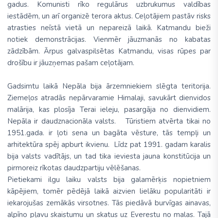
gadus. Komunisti rīko regulārus uzbrukumus valdības
iestādēm, un arī organizē terora aktus. Ceļotājiem pastāv risks
atrasties neīstā vietā un nepareizā laikā. Katmandu bieži
notiek demonstrācijas. Vienmēr jāuzmanās no kabatas
zādzībām. Ārpus galvaspilsētas Katmandu, visas rūpes par
drošību ir jāuzņemas pašam ceļotājam.
Gadsimtu laikā Nepāla bija ārzemniekiem slēgta teritorija.
Ziemeļos atradās nepārvaramie Himalaji, savukārt dienvidos
malārija, kas plosīja Terai ieleju, pasargāja no dienvidiem.
Nepāla ir daudznacionāla valsts. Tūristiem atvērta tikai no
1951.gada. ir ļoti sena un bagāta vēsture, tās tempļi un
arhitektūra spēj apburt ikvienu. Līdz pat 1991. gadam karalis
bija valsts vadītājs, un tad tika ieviesta jauna konstitūcija un
pirmoreiz rīkotas daudzpartiju vēlēšanas.
Pietiekami ilgu laiku valsts bija galamērķis nopietniem
kāpējiem, tomēr pēdējā laikā aizvien lielāku popularitāti ir
iekarojušas zemākās virsotnes. Tās piedāvā burvīgas ainavas,
alpīno pļavu skaistumu un skatus uz Everestu no malas. Tajā