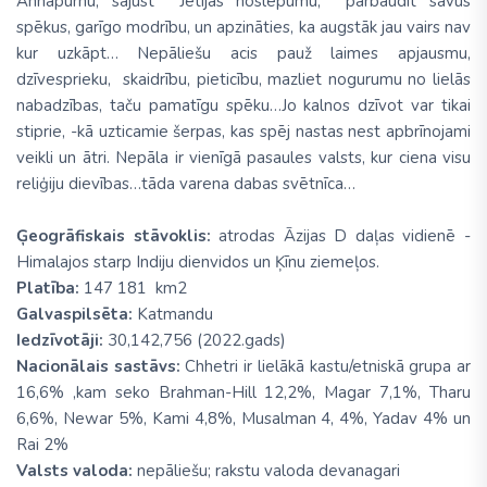
Annapurnu, sajust Jetijas noslēpumu, pārbaudīt savus
spēkus, garīgo modrību, un apzināties, ka augstāk jau vairs nav
kur uzkāpt… Nepāliešu acis pauž laimes apjausmu,
dzīvesprieku, skaidrību, pieticību, mazliet nogurumu no lielās
nabadzības, taču pamatīgu spēku…Jo kalnos dzīvot var tikai
stiprie, -kā uzticamie šerpas, kas spēj nastas nest apbrīnojami
veikli un ātri. Nepāla ir vienīgā pasaules valsts, kur ciena visu
reliģiju dievības…tāda varena dabas svētnīca…
Ģeogrāfiskais stāvoklis:
atrodas Āzijas D daļas vidienē -
Himalajos starp Indiju dienvidos un Ķīnu ziemeļos.
Platība:
147 181 km2
Galvaspilsēta:
Katmandu
Iedzīvotāji:
30,142,756 (2022.gads)
Nacionālais sastāvs:
Chhetri ir lielākā kastu/etniskā grupa ar
16,6% ,kam seko Brahman-Hill 12,2%, Magar 7,1%, Tharu
6,6%, Newar 5%, Kami 4,8%, Musalman 4, 4%, Yadav 4% un
Rai 2%
Valsts valoda:
nepāliešu; rakstu valoda devanagari