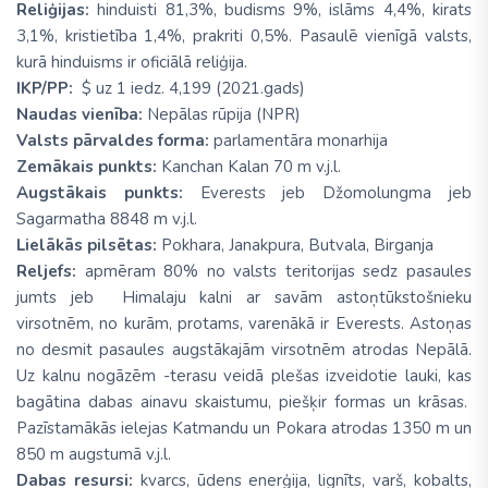
Reliģijas:
hinduisti 81,3%, budisms 9%, islāms 4,4%, kirats
3,1%, kristietība 1,4%, prakriti 0,5%. Pasaulē vienīgā valsts,
kurā hinduisms ir oficiālā reliģija.
IKP/PP:
$ uz 1 iedz. 4,199 (2021.gads)
Naudas vienība:
Nepālas rūpija (NPR)
Valsts pārvaldes forma:
parlamentāra monarhija
Zemākais punkts:
Kanchan Kalan 70 m v.j.l.
Augstākais punkts:
Everests jeb Džomolungma jeb
Sagarmatha 8848 m v.j.l.
Lielākās pilsētas:
Pokhara, Janakpura, Butvala, Birganja
Reljefs:
apmēram 80% no valsts teritorijas sedz pasaules
jumts jeb Himalaju kalni ar savām astoņtūkstošnieku
virsotnēm, no kurām, protams, varenākā ir Everests. Astoņas
no desmit pasaules augstākajām virsotnēm atrodas Nepālā.
Uz kalnu nogāzēm -terasu veidā plešas izveidotie lauki, kas
bagātina dabas ainavu skaistumu, piešķir formas un krāsas.
Pazīstamākās ielejas Katmandu un Pokara atrodas 1350 m un
850 m augstumā v.j.l.
Dabas resursi:
kvarcs, ūdens enerģija, lignīts, varš, kobalts,