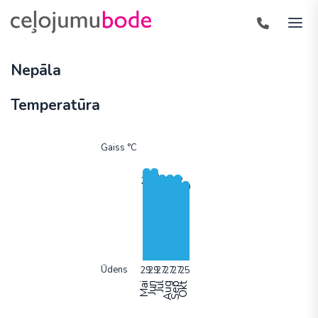
Nepāla
Temperatūra
Gaiss °C
Ūdens
Mai
Jun
Jūl
Aug
Sep
Okt