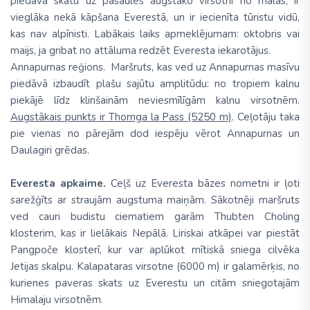
piedāvā skatu uz pasaules augstāko virsotni no malas, ir
vieglāka nekā kāpšana Everestā, un ir iecienīta tūristu vidū,
kas nav alpīnisti. Labākais laiks apmeklējumam: oktobris vai
maijs, ja gribat no attāluma redzēt Everesta iekarotājus.
Annapurnas reģions. Maršruts, kas ved uz Annapurnas masīvu
piedāvā izbaudīt plašu sajūtu amplitūdu: no tropiem kalnu
piekājē līdz klinšainām neviesmīlīgām kalnu virsotnēm.
Augstākais punkts ir Thornga la Pass (5250 m)
. Ceļotāju taka
pie vienas no pārejām dod iespēju vērot Annapurnas un
Daulagiri grēdas.
Everesta apkaime.
Ceļš uz Everesta bāzes nometni ir ļoti
sarežģīts ar straujām augstuma maiņām. Sākotnēji maršruts
ved cauri budistu ciematiem garām Thubten Choling
klosterim, kas ir lielākais Nepālā. Liriskai atkāpei var piestāt
Pangpoče klosterī, kur var aplūkot mītiskā sniega cilvēka
Jetijas skalpu. Kalapataras virsotne (6000 m) ir galamērķis, no
kurienes paveras skats uz Everestu un citām sniegotajām
Himalaju virsotnēm.