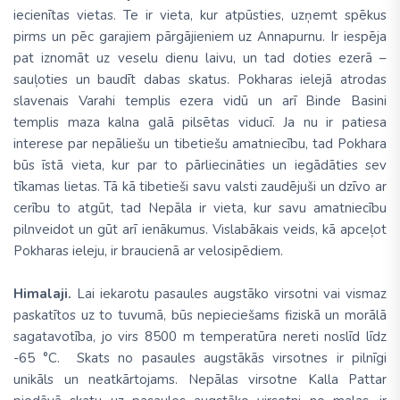
iecienītas vietas. Te ir vieta, kur atpūsties, uzņemt spēkus
pirms un pēc garajiem pārgājieniem uz Annapurnu. Ir iespēja
pat iznomāt uz veselu dienu laivu, un tad doties ezerā –
sauļoties un baudīt dabas skatus. Pokharas ielejā atrodas
slavenais Varahi templis ezera vidū un arī Binde Basini
templis maza kalna galā pilsētas viducī. Ja nu ir patiesa
interese par nepāliešu un tibetiešu amatniecību, tad Pokhara
būs īstā vieta, kur par to pārliecināties un iegādāties sev
tīkamas lietas. Tā kā tibetieši savu valsti zaudējuši un dzīvo ar
cerību to atgūt, tad Nepāla ir vieta, kur savu amatniecību
pilnveidot un gūt arī ienākumus. Vislabākais veids, kā apceļot
Pokharas ieleju, ir braucienā ar velosipēdiem.
Himalaji.
Lai iekarotu pasaules augstāko virsotni vai vismaz
paskatītos uz to tuvumā, būs nepieciešams fiziskā un morālā
sagatavotība, jo virs 8500 m temperatūra nereti noslīd līdz
-65 °C. Skats no pasaules augstākās virsotnes ir pilnīgi
unikāls un neatkārtojams. Nepālas virsotne Kalla Pattar