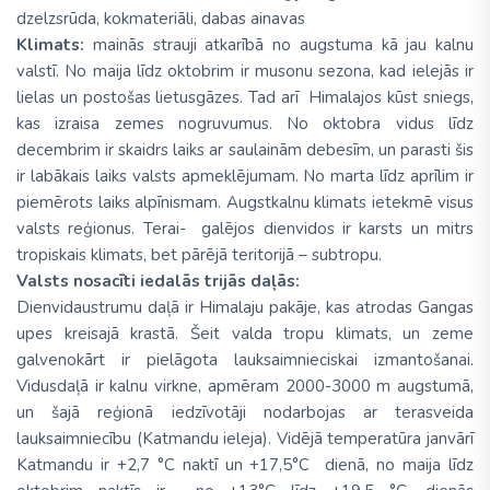
dzelzsrūda, kokmateriāli, dabas ainavas
Klimats:
mainās strauji atkarībā no augstuma kā jau kalnu
valstī. No maija līdz oktobrim ir musonu sezona, kad ielejās ir
lielas un postošas lietusgāzes. Tad arī Himalajos kūst sniegs,
kas izraisa zemes nogruvumus. No oktobra vidus līdz
decembrim ir skaidrs laiks ar saulainām debesīm, un parasti šis
ir labākais laiks valsts apmeklējumam. No marta līdz aprīlim ir
piemērots laiks alpīnismam. Augstkalnu klimats ietekmē visus
valsts reģionus. Terai- galējos dienvidos ir karsts un mitrs
tropiskais klimats, bet pārējā teritorijā – subtropu.
Valsts nosacīti iedalās trijās daļās:
Dienvidaustrumu daļā ir Himalaju pakāje, kas atrodas Gangas
upes kreisajā krastā. Šeit valda tropu klimats, un zeme
galvenokārt ir pielāgota lauksaimnieciskai izmantošanai.
Vidusdaļā ir kalnu virkne, apmēram 2000-3000 m augstumā,
un šajā reģionā iedzīvotāji nodarbojas ar terasveida
lauksaimniecību (Katmandu ieleja). Vidējā temperatūra janvārī
Katmandu ir +2,7 °C naktī un +17,5°C dienā, no maija līdz