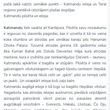
pašā laikā valsts zemākie punkti – Katmandu ieleja un Terai
reģions piedāvā ceļotājiem plašas iespējas.
Katmandu pilsēta un ieleja.
Katmandu
tiek saukta arī Kantipura. Pilsēta savu nosaukumu
ir ieguvusi no slavenās pagodas, kas ir uzcelta it kā no viena
koka stumbra un atrodas pie senākas karaļu pils Hanuman
Dhoka Palace. Tuvumā atrodas grezna 18. gadsimta vidus
ēka Kumari Bahal jeb Dzīvās Dievietes Māja, kurā atrodas
meitene, kura ir izvēlēta par reinkarnējušos Dievieti – Jaunavu.
Katmandu apkārtne ir bagāta ar stūpām. Pilsēta ir viens no
galvenajiem vēsturiskajiem un tagad-tūristu centriem Nepālā.
Te ir vieta, kur karaļi tikuši celti un „gāzti”, pilis un tempļi celti
un jaukti…Un visapkārt ielejai koši zaļo kalni.
Katmandu auglīgā ieleja ir kā logs uz bagāto Nepālas vēsturi.
Nagarkota, kas atrodas ielejas austrumos, piedāvā ceļotājiem
aizraujošā panorāmā vērot piecas no pasaules desmit
augstākajā virsotnēm – Everests, Makalu, Lhotsas, Čo Oju,