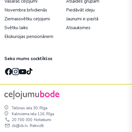
Vasaras ceļojumi
Atlaides grupām
Novembra brīvdienās
Piedāvāt ideju
Ziemassvētku ceļojumi
Jaunumi e-pastā
Svētku laiks
Atsauksmes
Ekskursijas pensionāriem
Seko mums socktīklos
Tallinas iela 30, Rīga
Kalnciema iela 116, Rīga
20 700 300
Noteikumi
cb@cb.lv
Rekvizīti