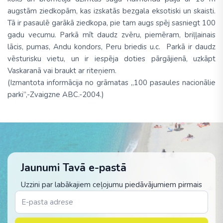
augstām ziedkopām, kas izskatās bezgala eksotiski un skaisti.
Tā ir pasaulē garākā ziedkopa, pie tam augs spēj sasniegt 100
gadu vecumu. Parkā mīt daudz zvēru, piemēram, briļļainais
lācis, pumas, Andu kondors, Peru briedis u.c. Parkā ir daudz
vēsturisku vietu, un ir iespēja doties pārgājienā, uzkāpt
Vaskaranā vai braukt ar riteņiem.
(Izmantota informācija no grāmatas „100 pasaules nacionālie
parki”,-Zvaigzne ABC.-2004.)
Jaunumi Tavā e-pastā
Uzzini par labākajiem ceļojumu piedāvājumiem pirmais