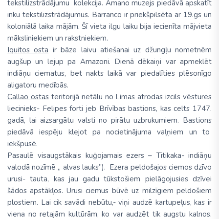
tekstilizstrādājumu kolekcija. Amano muzejs piedāvā apskatīt
inku tekstilizstrādājumus. Barranco ir priekšpilsēta ar 19.gs un
koloniālā laika mājām. Šī vieta ilgu laiku bija iecienīta mājvieta
māksliniekiem un rakstniekiem.
Iquitos osta
ir bāze laivu atiešanai uz džungļu nometnēm
augšup un lejup pa Amazoni. Dienā dēkaiņi var apmeklēt
indiāņu ciematus, bet nakts laikā var piedalīties plēsonīgo
aligatoru medībās.
Callao ostas
teritorijā netālu no Limas atrodas izcils vēstures
liecinieks- Felipes forti jeb Brīvības bastions, kas celts 1747.
gadā, lai aizsargātu valsti no pirātu uzbrukumiem. Bastions
piedāvā iespēju klejot pa nocietinājuma vaļņiem un to
iekšpusē.
Pasaulē visaugstākais kuģojamais ezers – Titikaka- indiāņu
valodā nozīmē „ alvas lauks”). Ezera peldošajos ciemos dzīvo
urusi- tauta, kas jau gadu tūkstošiem pielāgojusies dzīvei
šādos apstākļos. Urusi ciemus būvē uz milzīgiem peldošiem
plostiem. Lai cik savādi nebūtu,- viņi audzē kartupeļus, kas ir
viena no retajām kultūrām, ko var audzēt tik augstu kalnos.