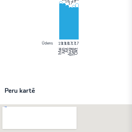
Ūdens
Mai
Jun
Jūl
Aug
Sep
Okt
Peru kartē