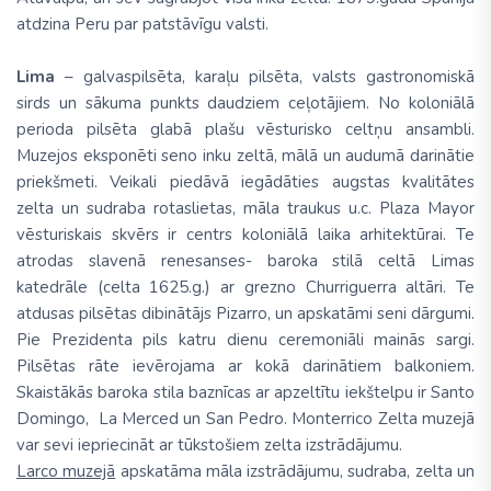
atdzina Peru par patstāvīgu valsti.
Lima
– galvaspilsēta, karaļu pilsēta, valsts gastronomiskā
sirds un sākuma punkts daudziem ceļotājiem. No koloniālā
perioda pilsēta glabā plašu vēsturisko celtņu ansambli.
Muzejos eksponēti seno inku zeltā, mālā un audumā darinātie
priekšmeti. Veikali piedāvā iegādāties augstas kvalitātes
zelta un sudraba rotaslietas, māla traukus u.c. Plaza Mayor
vēsturiskais skvērs ir centrs koloniālā laika arhitektūrai. Te
atrodas slavenā renesanses- baroka stilā celtā Limas
katedrāle (celta 1625.g.) ar grezno Churriguerra altāri. Te
atdusas pilsētas dibinātājs Pizarro, un apskatāmi seni dārgumi.
Pie Prezidenta pils katru dienu ceremoniāli mainās sargi.
Pilsētas rāte ievērojama ar kokā darinātiem balkoniem.
Skaistākās baroka stila baznīcas ar apzeltītu iekštelpu ir Santo
Domingo, La Merced un San Pedro. Monterrico Zelta muzejā
var sevi iepriecināt ar tūkstošiem zelta izstrādājumu.
Larco muzejā
apskatāma māla izstrādājumu, sudraba, zelta un