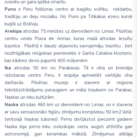
sviedru un gara spēka smaržu.
Puno
ir Peru folkloras centrs ar bagātu svētku, rokdarbu,
tradīciju un deju mozaīku. No Puno pa Titikakas ezeru kursē
kuģīši uz Bolīviju.
Arekipa
atrodas 75 minūtes uz dienvidiem no Limas. Pilsētas
centru veido Plaza de Armas, kuras malā atrodas Jezuītu
baznīca . Pilsētā ir daudz atjaunotu savrupmāju, baznīcu , bet
nozīmīgākais reliģiskais piemineklis ir Santa Catalina klosteris,
kas kādreiz devis pajumti 400 mūķenēm.
Ika
atrodas 50 km no Parakasas. Tā ir vīna un brendija
ražošanas centrs Peru. Ir iespēja apmeklēt vietējās vīna
darītavās. Pilsētas muzejs ir slavens ar reģiona
tekstilizstrādājumu paraugiem un māla traukiem no Parakas,
Naskas un inku kultūrām.
Naska
atrodas 460 km uz dienvidiem no Limas, un ir slavena
ar savu sensacionālo figūru zīmējumu kompleksu 50 km2 lielā
teritorijā Naskas tuksnesī. Pirms divtūkstoš piecsimt gadiem
Naska bija pirms-Inku civilizācijas vieta, augsti attīstīta gan
astronomijā, gan keramikas mākslā. Zīmējumus atklāja