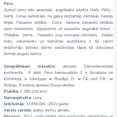
Peru
Zudusī seno inku ainaviskā augstkalnu pilsēta Maču Pikču ,
baltā Limas katedrāle, no gaisa redzamās mistiskās Naskas
līnijas…Pasaules dziļākā - Colca kanjona, pasaules lielākās
upes-Amazones šūpuļzeme, un pasaules augstākā ezera -
Titikakas zeme… Pasaules zivju nozvejas lielvalsts. Kafijas
koku, cukurniedru un kokvilnas audzēšana ir šīs valsts
iedzīvotāju būtiska dzīves sastāvdaļa, tāpat kā dzīvošana
fermās augstu kalnos.
Ģeogrāfiskais stāvoklis:
atrodas Dienvidamerikas
kontinenta R daļā. Peru kaimiņvalstis Z ir Ekvadora un
Kolumbija. A robežojas ar Brazīliju, D- ar Čīli, bet DR –ar
Bolīviju. R krastus apskalo Klusai okeāns.
Platība:
1 285 216 km2
Galvaspilsēta:
Lima
Iedzīvotāji:
33,856,081 (2022.gads)
Valsts valoda:
spāņu, kečvu, aimaru
Reliģijas:
2017. gadā lielākā daļa iedzīvotāju identificējas ar