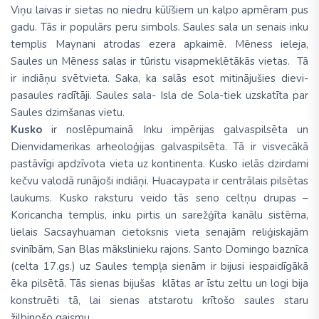
Viņu laivas ir sietas no niedru kūlīšiem un kalpo apmēram pus
gadu. Tās ir populārs peru simbols. Saules sala un senais inku
templis Maynani atrodas ezera apkaimē. Mēness ieleja,
Saules un Mēness salas ir tūristu visapmeklētākās vietas. Tā
ir indiāņu svētvieta. Saka, ka salās esot mitinājušies dievi-
pasaules radītāji. Saules sala- Isla de Sola-tiek uzskatīta par
Saules dzimšanas vietu.
Kusko
ir noslēpumainā Inku impērijas galvaspilsēta un
Dienvidamerikas arheoloģijas galvaspilsēta. Tā ir visvecākā
pastāvīgi apdzīvota vieta uz kontinenta. Kusko ielās dzirdami
kečvu valodā runājoši indiāņi. Huacaypata ir centrālais pilsētas
laukums. Kusko raksturu veido tās seno celtņu drupas –
Koricancha templis, inku pirtis un sarežģīta kanālu sistēma,
lielais Sacsayhuaman cietoksnis vieta senajām reliģiskajām
svinībām, San Blas mākslinieku rajons. Santo Domingo baznīca
(celta 17.gs.) uz Saules tempļa sienām ir bijusi iespaidīgākā
ēka pilsētā. Tās sienas bijušas klātas ar īstu zeltu un logi bija
konstruēti tā, lai sienas atstarotu krītošo saules staru
žilbinošo gaismu.