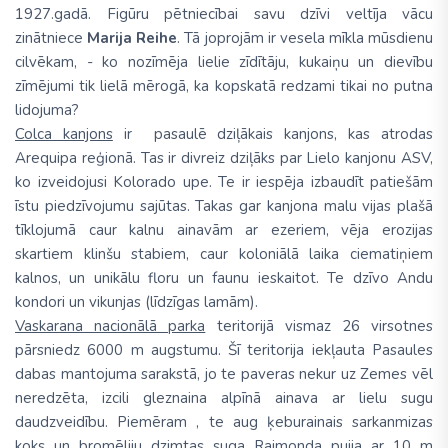
1927.gadā. Figūru pētniecībai savu dzīvi veltīja vācu
zinātniece
Marija Reihe
. Tā joprojām ir vesela mīkla mūsdienu
cilvēkam, - ko nozīmēja lielie zīdītāju, kukaiņu un dievību
zīmējumi tik lielā mērogā, ka kopskatā redzami tikai no putna
lidojuma?
Colca kanjons
ir pasaulē dziļākais kanjons, kas atrodas
Arequipa reģionā. Tas ir divreiz dziļāks par Lielo kanjonu ASV,
ko izveidojusi Kolorado upe. Te ir iespēja izbaudīt patiešām
īstu piedzīvojumu sajūtas. Takas gar kanjona malu vijas plašā
tīklojumā caur kalnu ainavām ar ezeriem, vēja erozijas
skartiem klinšu stabiem, caur koloniālā laika ciematiņiem
kalnos, un unikālu floru un faunu ieskaitot. Te dzīvo Andu
kondori un vikunjas (līdzīgas lamām).
Vaskarana nacionālā parka
teritorijā vismaz 26 virsotnes
pārsniedz 6000 m augstumu. Šī teritorija iekļauta Pasaules
dabas mantojuma sarakstā, jo te paveras nekur uz Zemes vēl
neredzēta, izcili gleznaina alpīnā ainava ar lielu sugu
daudzveidību. Piemēram , te aug ķeburainais sarkanmizas
koks un bromēliju dzimtas suga Raimonda puija ar 10 m