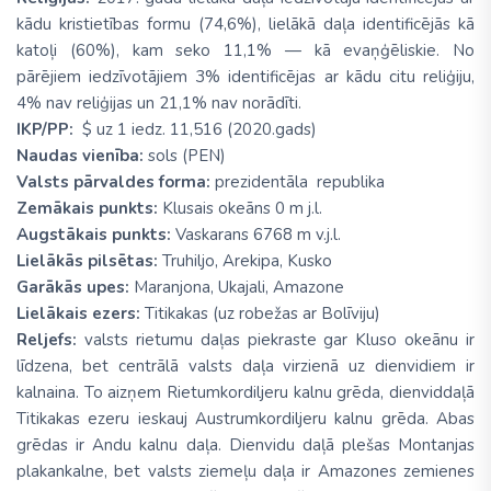
kādu kristietības formu (74,6%), lielākā daļa identificējās kā
katoļi (60%), kam seko 11,1% — kā evaņģēliskie. No
pārējiem iedzīvotājiem 3% identificējas ar kādu citu reliģiju,
4% nav reliģijas un 21,1% nav norādīti.
IKP/PP:
$ uz 1 iedz. 11,516 (2020.gads)
Naudas vienība:
sols (PEN)
Valsts pārvaldes forma:
prezidentāla republika
Zemākais punkts:
Klusais okeāns 0 m j.l.
Augstākais punkts:
Vaskarans 6768 m v.j.l.
Lielākās pilsētas:
Truhiljo, Arekipa, Kusko
Garākās upes:
Maranjona, Ukajali, Amazone
Lielākais ezers:
Titikakas (uz robežas ar Bolīviju)
Reljefs:
valsts rietumu daļas piekraste gar Kluso okeānu ir
līdzena, bet centrālā valsts daļa virzienā uz dienvidiem ir
kalnaina. To aizņem Rietumkordiljeru kalnu grēda, dienviddaļā
Titikakas ezeru ieskauj Austrumkordiljeru kalnu grēda. Abas
grēdas ir Andu kalnu daļa. Dienvidu daļā plešas Montanjas
plakankalne, bet valsts ziemeļu daļa ir Amazones zemienes