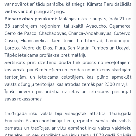
var novērot arī tādu parādību kā sniegs. Klimats Peru dažādās
vietās var būt pilnīgi atšķirīgs.
Piesardzības pasākumi:
Malārijas risks ir augsts, īpaši 21 no
33 sanitārajiem reģioniem, tai skaitā Ayacucho, Cajamarca,
Cerro de Pasco, Chachapoyas, Chanca-Andahuaylas, Cutervo,
Cusco, Huancavelica, Jaen, Junin, La Libertad, Lambaeque,
Loreto, Madre de Dios, Piura, San Martin, Tumbes un Ucayali.
Tāpēc ieteicama profilakse pret malāriju.
Sertifikāts pret dzelteno drudzi tiek prasīts no ieceļotājiem,
kas vecāki par 6 mēnešiem un ierodas no infekcijas skartajām
teritorijām, un ieteicams ceļotājiem, kas plāno apmeklēt
valsts džungļu teritorijas, kas atrodas zemāk par 2300 m v.j.l.
Īpaši jāievēro piesardzība uz ielas un ieteicams piesargāt
savas rokassomas!
1525.gadā inku valsts bija visaugstāk attīstīta. 1535.gadā
Fransisko Pizarro nodibināja Limu, izpostot senās inku valsts
pamatus un tradīcijas, ar viltu apmānot inku valsts valdnieku
Atavalpu, un sev sagrābjot visu inku zeltu. 1879.gadā Spānija