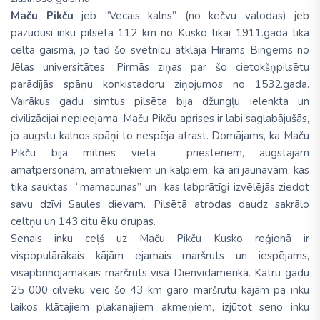
Maču Pikču
jeb “Vecais kalns” (no kečvu valodas) jeb
pazudusī inku pilsēta 112 km no Kusko tikai 1911.gadā tika
celta gaismā, jo tad šo svētnīcu atklāja Hirams Bingems no
Jēlas universitātes. Pirmās ziņas par šo cietokšņpilsētu
parādījās spāņu konkistadoru ziņojumos no 1532.gada.
Vairākus gadu simtus pilsēta bija džungļu ielenkta un
civilizācijai nepieejama. Maču Pikču aprises ir labi saglabājušās,
jo augstu kalnos spāņi to nespēja atrast. Domājams, ka Maču
Pikču bija mītnes vieta priesteriem, augstajām
amatpersonām, amatniekiem un kalpiem, kā arī jaunavām, kas
tika sauktas “mamacunas” un kas labprātīgi izvēlējās ziedot
savu dzīvi Saules dievam. Pilsētā atrodas daudz sakrālo
celtņu un 143 citu ēku drupas.
Senais inku ceļš uz Maču Pikču Kusko reģionā ir
vispopulārākais kājām ejamais maršruts un iespējams,
visapbrīnojamākais maršruts visā Dienvidamerikā. Katru gadu
25 000 cilvēku veic šo 43 km garo maršrutu kājām pa inku
laikos klātajiem plakanajiem akmeņiem, izjūtot seno inku