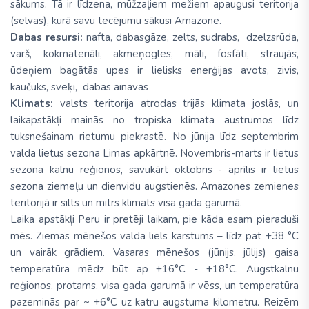
sākums. Tā ir līdzena, mūžzaļiem mežiem apaugusi teritorija
(selvas), kurā savu tecējumu sākusi Amazone.
Dabas resursi:
nafta, dabasgāze, zelts, sudrabs, dzelzsrūda,
varš, kokmateriāli, akmeņogles, māli, fosfāti, straujās,
ūdeņiem bagātās upes ir lielisks enerģijas avots, zivis,
kaučuks, sveķi, dabas ainavas
Klimats:
valsts teritorija atrodas trijās klimata joslās, un
laikapstākļi mainās no tropiska klimata austrumos līdz
tuksnešainam rietumu piekrastē. No jūnija līdz septembrim
valda lietus sezona Limas apkārtnē. Novembris-marts ir lietus
sezona kalnu reģionos, savukārt oktobris - aprīlis ir lietus
sezona ziemeļu un dienvidu augstienēs. Amazones zemienes
teritorijā ir silts un mitrs klimats visa gada garumā.
Laika apstākļi Peru ir pretēji laikam, pie kāda esam pieraduši
mēs. Ziemas mēnešos valda liels karstums – līdz pat +38 °C
un vairāk grādiem. Vasaras mēnešos (jūnijs, jūlijs) gaisa
temperatūra mēdz būt ap +16°C - +18°C. Augstkalnu
reģionos, protams, visa gada garumā ir vēss, un temperatūra
pazeminās par ~ +6°C uz katru augstuma kilometru. Reizēm