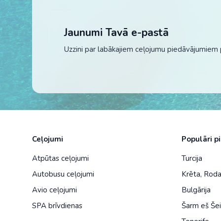
Jaunumi Tavā e-pastā
Uzzini par labākajiem ceļojumu piedāvājumiem 
Ceļojumi
Populāri p
Atpūtas ceļojumi
Turcija
Autobusu ceļojumi
Krēta
,
Rod
Avio ceļojumi
Bulgārija
SPA brīvdienas
Šarm eš Še