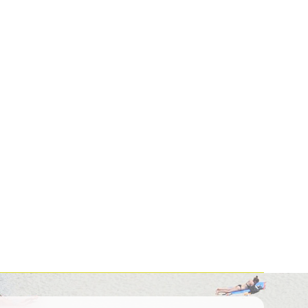
Kolumbija
Kostarika
Meksika
Panama