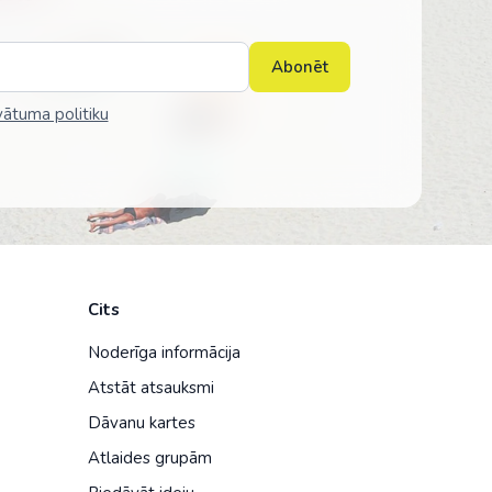
Abonēt
vātuma politiku
Cits
Noderīga informācija
Atstāt atsauksmi
Dāvanu kartes
Atlaides grupām