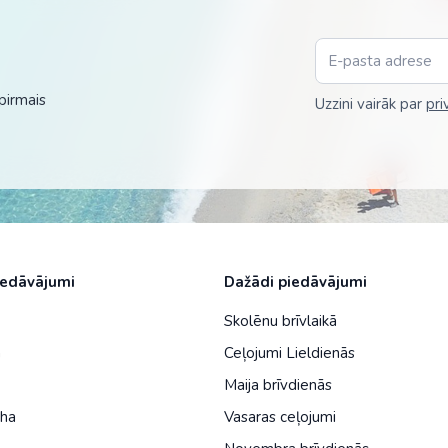
Malaizija
Nepāla
Omāna
pirmais
Uzzini vairāk par
pri
Saūda Arābija
Singapūra
Šrilanka
Tadžikistāna
iedāvājumi
Dažādi piedāvājumi
Taizeme
Skolēnu brīvlaikā
Uzbekistāna
a
Ceļojumi Lieldienās
Vjetnama
Maija brīvdienās
iha
Vasaras ceļojumi