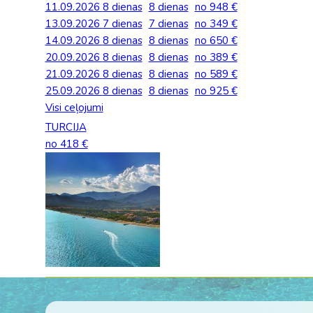
11.09.2026
8 dienas
8 dienas
no 948 €
Palīdzība ārkārtas situācijās
Horvātija
Norvēģi
13.09.2026
Grieķija: Roda
Dānija
7 dienas
7 dienas
no 349 €
Spānija: Barselo
Monako
BALTA ceļojumu apdrošināšana
14.09.2026
8 dienas
8 dienas
no 650 €
Igaunija
Polija
Gruzija: Batumi
Francija
Spānija: Malaga
Portugāle
20.09.2026
8 dienas
8 dienas
no 389 €
Anketas vīzu noformēšanai
21.09.2026
8 dienas
8 dienas
no 589 €
Itālija: Kalabrija
Grieķija
Spānija: Maljorka
Rumānija
25.09.2026
Lidojumu atcelšana un kavēšanās
8 dienas
8 dienas
no 925 €
Itālija: Sardīnija
Gruzija
Tenerife
Somija
Visi ceļojumi
Auto noma
TURCIJA
Itālija: Sicīlija
Horvātija
TURCIJA
Spānija
no 418 €
Kipra
Islande
Turcija PREMIU
Šveice
Madeira
Itālija
Turcija: Bodruma
Turcija
Kipra
Vācija