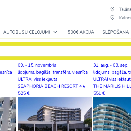
Tallina
Kalnci
AUTOBUSU CEĻOJUMI
500€ AKCIJA
SLĒPOŠANA
Oktobrī
Oktobrī
Oktobrī
Novembrī
Novembrī
Novembrī
09. - 15. novembris
31. aug. - 03. sep.
iesnīca
lidojums, bagāža, transfērs, viesnīca
lidojums, bagāža, t
Āfrika
Āfrika
Āzija
Āzija
Portugāle
ULTRA! viss iekļauts
ULTRA! viss iekļaut
ĒĢIPTE: Hurgada
Alžīrija
Bali (pārsēš. 
AAE
SEAPHORIA BEACH RESORT 4★
THE MARILIS HIL
Rumānija
525 €
551 €
ja
ĒĢIPTE: Šarm el Šeiha
Dienvidāfrikas republika
Šrilanka /pārsē
Austrālija
Slovākija
cija
Kenija /c. Stambulu/
Ēģipte
Taizeme (pārs
Austrija
ne
Somija
Maurīcija (pārsēš. Stambulā)
Etiopija
Vjetnama (pār
Azerbaidžāna
nde
Spānija
a
No Palangas: Šarm el Šeiha
Kaboverde
Butāna