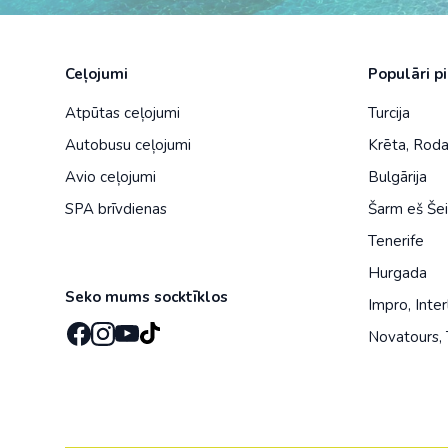
Ceļojumi
Populāri p
Atpūtas ceļojumi
Turcija
Autobusu ceļojumi
Krēta
,
Rod
Avio ceļojumi
Bulgārija
SPA brīvdienas
Šarm eš Še
Tenerife
Hurgada
Seko mums socktīklos
Impro
,
Inter
Novatours
,