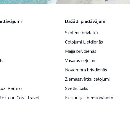
iedāvājumi
Dažādi piedāvājumi
Skolēnu brīvlaikā
a
Ceļojumi Lieldienās
Maija brīvdienās
iha
Vasaras ceļojumi
Novembra brīvdienās
Ziemassvētku ceļojumi
lux
,
Remiro
Svētku laiks
Teztour
,
Coral travel
Ekskursijas pensionāriem