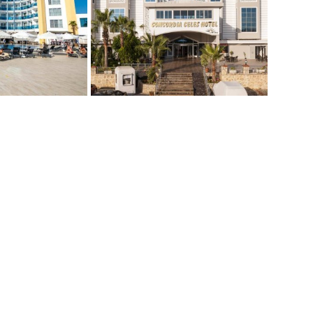
Kolumbija
Kostarika
Meksika
Panama