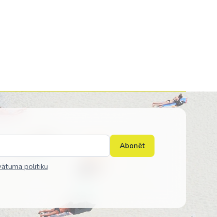
Abonēt
vātuma politiku