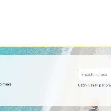
Malaizija
Nepāla
Omāna
Saūda Arābija
Singapūra
Šrilanka
Tadžikistāna
Taizeme
Uzbekistāna
pirmais
Uzzini vairāk par
pri
Vjetnama