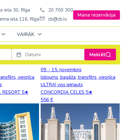
s iela 30, Rīga
20 700 300
Mana rezervācija
ema iela 116, Rīga
cb@cb.lv
VAIRĀK
Meklēt
Decembrī
Decembrī
Decembrī
Janvārī
Janvārī
Janvārī
09. - 15. novembris
ransfērs, viesnīca
lidojums, bagāža, transfērs, viesnīca
Amerika
Amerika
Ungārija
s
ULTRA! viss iekļauts
Stambulā)
Argentīna
L RESORT 5★
CONCORDIA CELES 5★
Vācija
556 €
š. Stambulā/
ASV
Zviedrija
ēš. Stambulā)
Brazīlija
sēš. Stambulā)
Dominikānas republika
Kanāda