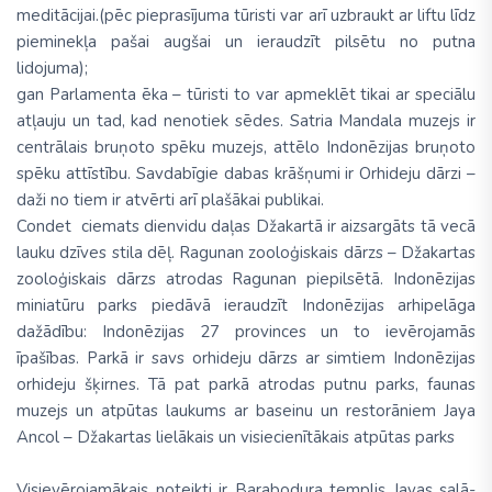
meditācijai.(pēc pieprasījuma tūristi var arī uzbraukt ar liftu līdz
pieminekļa pašai augšai un ieraudzīt pilsētu no putna
lidojuma);
gan Parlamenta ēka – tūristi to var apmeklēt tikai ar speciālu
atļauju un tad, kad nenotiek sēdes. Satria Mandala muzejs ir
centrālais bruņoto spēku muzejs, attēlo Indonēzijas bruņoto
spēku attīstību. Savdabīgie dabas krāšņumi ir Orhideju dārzi –
daži no tiem ir atvērti arī plašākai publikai.
Condet ciemats dienvidu daļas Džakartā ir aizsargāts tā vecā
lauku dzīves stila dēļ. Ragunan zooloģiskais dārzs – Džakartas
zooloģiskais dārzs atrodas Ragunan piepilsētā. Indonēzijas
miniatūru parks piedāvā ieraudzīt Indonēzijas arhipelāga
dažādību: Indonēzijas 27 provinces un to ievērojamās
īpašības. Parkā ir savs orhideju dārzs ar simtiem Indonēzijas
orhideju šķirnes. Tā pat parkā atrodas putnu parks, faunas
muzejs un atpūtas laukums ar baseinu un restorāniem Jaya
Ancol – Džakartas lielākais un visiecienītākais atpūtas parks
Visievērojamākais noteikti ir
Barabodura templis Javas salā-