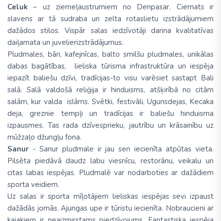
Celuk
– uz ziemeļaustrumiem no Denpasar. Ciemats ir
slavens ar tā sudraba un zelta rotaslietu izstrādājumiem
dažādos stilos. Vispār salas iedzīvotāji darina kvalitatīvas
daiļamata un juvelierizstrādājumus.
Pludmales, bāri, kafejnīcas, balto smilšu pludmales, unikālas
dabas bagātības, lieliska tūrisma infrastruktūra un iespēja
iepazīt baliešu dzīvi, tradīcijas-to visu varēsiet sastapt Bali
salā. Salā valdošā reliģija ir hinduisms, atšķirībā no citām
salām, kur valda islāms. Svētki, festivāli, Ugunsdejas, Kecaka
deja, greznie tempļi un tradīcijas ir baliešu hinduisma
izpausmes. Tas rada dzīvesprieku, jautrību un krāsainību uz
mūžzaļo džungļu fona.
Sanur
- Sanur pludmale ir jau sen iecienīta atpūtas vieta.
Pilsēta piedāvā daudz labu viesnīcu, restorānu, veikalu un
citas labas iespējas. Pludmalē var nodarboties ar dažādiem
sporta veidiem.
Uz salas ir sporta mīļotājiem lieliskas iespējas sevi izpaust
dažādās jomās. Ajungas upe ir tūristu iecienīta. Nobraucieni ar
kajakiem ir neaizmirstams piedzīvojums. Fantastiska iespēja