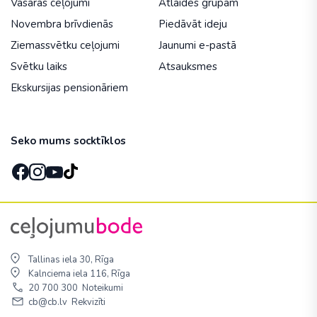
Vasaras ceļojumi
Atlaides grupām
Novembra brīvdienās
Piedāvāt ideju
Ziemassvētku ceļojumi
Jaunumi e-pastā
Svētku laiks
Atsauksmes
Ekskursijas pensionāriem
Seko mums socktīklos
Tallinas iela 30, Rīga
Kalnciema iela 116, Rīga
20 700 300
Noteikumi
cb@cb.lv
Rekvizīti