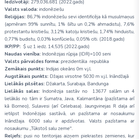
Iedzīvotāji:
279,036,681 (2022.gads)
Valsts valoda:
indonēziešu
Reliģijas:
86,7% indonēziešu sevi identificēja kā musulmaņus
(apmēram 99% sunnītu, 1% šiītu un 0,2% ahmadistu), 7,6%
protestantu kristiešu, 3,12% katoļu kristiešu, 1,74% hinduistu,
0,77% budistu, 0,03% konfūciešu, 0,05% citi. (2018.gads)
IKP/PP:
$ uz 1 iedz. 14,535 (2022.gads)
Naudas vienība:
Indonēzijas rūpija (IDR)=100 seni
Valsts pārvaldes forma:
prezidentāla republika
Zemākais punkts:
Indijas okeāns 0m v.j.l.
Augstākais punkts:
Džajas virsotne 5030 m v.j.l. Iriāndžajā
Lielākās pilsētas:
Džakarta, Surabaja, Bandunga
Lielākās salas:
Indonēzija sastāv no 13677 salām un 4
lielākās no tām ir Sumatra, Java, Kalimantāna (pazīstama arī
kā Borneo), Sulavesi (arī Celebasa). Jaungvinejas R daļa arī
ietilpst Indonēzijas sastāvā, un pazīstama ar nosaukumu
Iriāndžaja. 6000 salu ir apdzīvotas. Valsts pazīstama ar
nosaukumu „Tūkstoš salu zeme".
Reljefs:
pusi no teritorijas aizņem piekrastes zemienes, kur