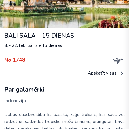
BALI SALA – 15 DIENAS
8. - 22. februāris • 15 dienas
No 1748
Apskatīt visus
Par galamērķi
Indonēzija
Dabas daudzveidība kā pasakā, zāģu troksnis, kas sauc vēl
redzēt un sadzirdēt tropisko mežu brīnumu; orangutani brīvā
dabā, pasakainas baltas pludmales, kanārijputni un milzu