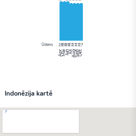
Ūdens
Apr
Mai
Jun
Jūl
Aug
Sep
Okt
Indonēzija kartē