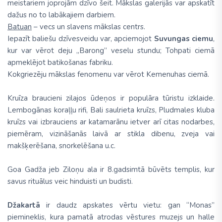
meistariem joprojām dzīvo šeit. Mākslas galerijās var apskatīt
dažus no to labākajiem darbiem.
Batuan
– vecs un slavens mākslas centrs.
Iepazīt baliešu dzīvesveidu var, apciemojot
Suvungas ciemu
,
kur var vērot deju „Barong” veselu stundu; Tohpati ciemā
apmeklējot batikošanas fabriku.
Kokgriezēju mākslas fenomenu var vērot Kemenuhas ciemā.
Kruīza braucieni zilajos ūdeņos ir populāra tūristu izklaide.
Lembogānas koraļļu rifi, Bali saulrieta kruīzs, Pludmales kluba
kruīzs vai izbrauciens ar katamarānu ietver arī citas nodarbes,
piemēram, vizināšanās laivā ar stikla dibenu, zveja vai
makšķerēšana, snorkelēšana u.c.
Goa Gadža jeb Ziloņu ala ir 8.gadsimtā būvēts templis, kur
savus rituālus veic hinduisti un budisti.
Džakartā
ir daudz apskates vērtu vietu: gan “Monas”
piemineklis, kura pamatā atrodas vēstures muzejs un halle