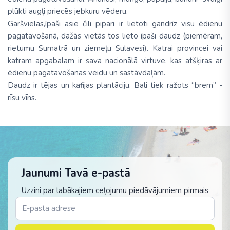
plūkti augļi priecēs jebkuru vēderu.
Garšvielas,īpaši asie čili pipari ir lietoti gandrīz visu ēdienu
pagatavošanā, dažās vietās tos lieto īpaši daudz (piemēram,
rietumu Sumatrā un ziemeļu Sulavesi). Katrai provincei vai
katram apgabalam ir sava nacionālā virtuve, kas atšķiras ar
ēdienu pagatavošanas veidu un sastāvdaļām.
Daudz ir tējas un kafijas plantāciju. Bali tiek ražots “brem” -
rīsu vīns.
Jaunumi Tavā e-pastā
Uzzini par labākajiem ceļojumu piedāvājumiem pirmais