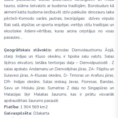
tauriņi, islāma lielvalsts ar budisma tradīcijām, Borobudurs kā
akmenī kalta budisma liecība,vēl dzīvi palikušie dinozauru laika
pēcteči-Komodo varāni, jautrais, bezrūpīgais dzīves virpulis
Bali salā, atpūtas un sporta iespējas, vietējo cilšu tradīcijas un
eksotiskie ēdieni-vērtības, kuras aicina ceļotājus no visas
pasaules…
Ģeogrāfiskais stāvoklis:
atrodas Dienvidaustrumu Āzijā,
starp Indijas un Kluso okeānu, ir tipiska salu valsts. Salas
šķērso ekvators, lielāka teritorijas daļa – Dienvidpuslodē . Z
salas apskalo Andamanu un Dienvidķīnas jūras, ZA- Filipīnu un
Sulavesi jūras, A-Klusais okeāns, D- Timoras un Arafuru jūras,
DR- Indijas okeāns. Salas ieskauj Javas, Floresas, Bandas,
Savu un Moluku jūras. Sumatras Z daļu no Singapūras un
Malaizijas šķir Malakas šaurums, kas ir pirātu visvairāk
apdraudētais šaurums pasaulē.
Platība:
1 904 569 km2
Galvaspilsēta:
Džakarta