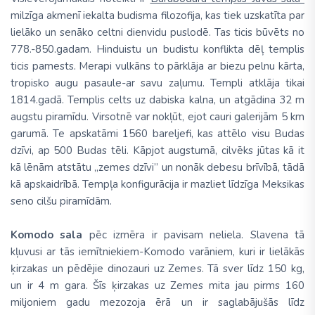
milzīga akmenī iekalta budisma filozofija, kas tiek uzskatīta par
lielāko un senāko celtni dienvidu puslodē. Tas ticis būvēts no
778.-850.gadam. Hinduistu un budistu konflikta dēļ templis
ticis pamests. Merapi vulkāns to pārklāja ar biezu pelnu kārta,
tropisko augu pasaule-ar savu zaļumu. Templi atklāja tikai
1814.gadā. Templis celts uz dabiska kalna, un atgādina 32 m
augstu piramīdu. Virsotnē var nokļūt, ejot cauri galerijām 5 km
garumā. Te apskatāmi 1560 bareljefi, kas attēlo visu Budas
dzīvi, ap 500 Budas tēli. Kāpjot augstumā, cilvēks jūtas kā it
kā lēnām atstātu „zemes dzīvi” un nonāk debesu brīvībā, tādā
kā apskaidrībā. Tempļa konfigurācija ir mazliet līdzīga Meksikas
seno cilšu piramīdām.
Komodo sala
pēc izmēra ir pavisam neliela. Slavena tā
kļuvusi ar tās iemītniekiem-Komodo varāniem, kuri ir lielākās
ķirzakas un pēdējie dinozauri uz Zemes. Tā sver līdz 150 kg,
un ir 4 m gara. Šīs ķirzakas uz Zemes mita jau pirms 160
miljoniem gadu mezozoja ērā un ir saglabājušās līdz