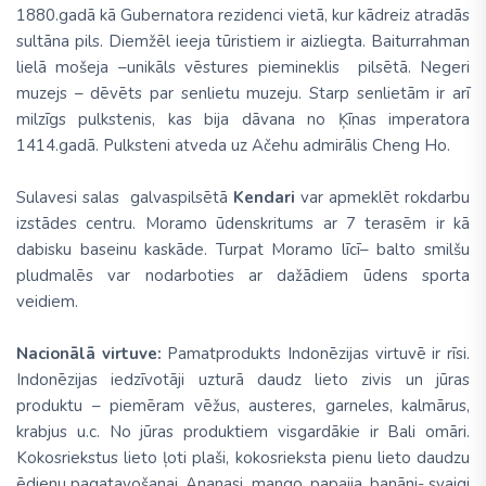
1880.gadā kā Gubernatora rezidenci vietā, kur kādreiz atradās
sultāna pils. Diemžēl ieeja tūristiem ir aizliegta. Baiturrahman
lielā mošeja –unikāls vēstures piemineklis pilsētā. Negeri
muzejs – dēvēts par senlietu muzeju. Starp senlietām ir arī
milzīgs pulkstenis, kas bija dāvana no Ķīnas imperatora
1414.gadā. Pulksteni atveda uz Ačehu admirālis Cheng Ho.
Sulavesi salas galvaspilsētā
Kendari
var apmeklēt rokdarbu
izstādes centru. Moramo ūdenskritums ar 7 terasēm ir kā
dabisku baseinu kaskāde. Turpat Moramo līcī– balto smilšu
pludmalēs var nodarboties ar dažādiem ūdens sporta
veidiem.
Nacionālā virtuve:
Pamatprodukts Indonēzijas virtuvē ir rīsi.
Indonēzijas iedzīvotāji uzturā daudz lieto zivis un jūras
produktu – piemēram vēžus, austeres, garneles, kalmārus,
krabjus u.c. No jūras produktiem visgardākie ir Bali omāri.
Kokosriekstus lieto ļoti plaši, kokosrieksta pienu lieto daudzu
ēdienu pagatavošanai. Ananasi, mango, papaija, banāni- svaigi