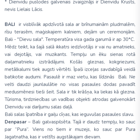
* Dienvidu puslodes galvenais zvaigznājs ir Dienvidu Krusts,
nevis Lielais Lācis.
BALI
ir visblīvāk apdzīvotā sala ar brīnumainām pludmalēm,
rīsu terasēm, maģiskajiem kalniem, dejām un ceremonijām.
Bali - "Dievu sala". Temperatūra visa gada garumā ir ap 30*C.
Mēdz teikt, ka šajā salā ikkatrs iedzīvotājs ir vai nu amatnieks,
vai dejotājs, vai muzikants. Tempļu un ēku sienas rotā
daiļamatnieku izstrādājumi. Košās gleznas, kokgriezumi,
metālkalumi tiek augsti vērtēti. Īpaši izceļas savdabīgā veidā
batikotie audumi. Pasaulē ir maz vietu, kas līdzinās Bali. Ne
velti daudzi jaunlaulātie no visas pasaules dodas pavadīt
medusmēnesi tieši šeit. Sala ir tik krāšņa, ka liekas kā glezna.
Tūrisma, tirdzniecības un vadības objekti atrodas galvenokārt
Dienvidu vai darījumu salas daļā.
Bali salas īpatnība ir gaiļu cīņas, kas ieguvušas pasaules slavu.
Denpasar
– Bali galvaspilsēta. Tajā ir daudz tempļu, ko sauc
par ”Pura”. Viens no tiem ir muzejs, ko sauc par Pura
Jagatnatha, kas ir veltīts augstākajam dievam.