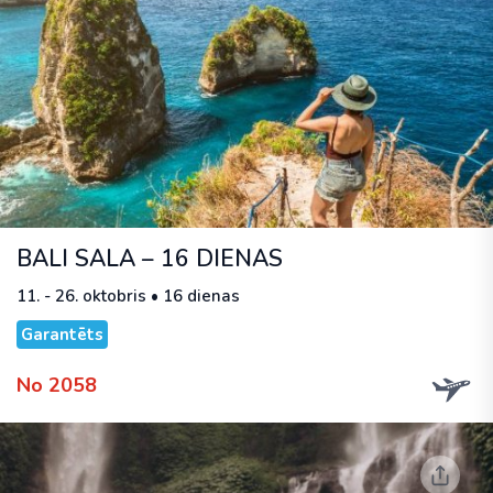
BALI SALA – 16 DIENAS
11. - 26. oktobris • 16 dienas
Garantēts
No 2058