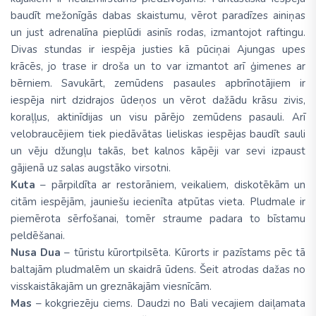
baudīt mežonīgās dabas skaistumu, vērot paradīzes ainiņas
un just adrenalīna pieplūdi asinīs rodas, izmantojot raftingu.
Divas stundas ir iespēja justies kā pūciņai Ajungas upes
krācēs, jo trase ir droša un to var izmantot arī ģimenes ar
bērniem. Savukārt, zemūdens pasaules apbrīnotājiem ir
iespēja nirt dzidrajos ūdeņos un vērot dažādu krāsu zivis,
koraļļus, aktinīdijas un visu pārējo zemūdens pasauli. Arī
velobraucējiem tiek piedāvātas lieliskas iespējas baudīt sauli
un vēju džungļu takās, bet kalnos kāpēji var sevi izpaust
gājienā uz salas augstāko virsotni.
Kuta
– pārpildīta ar restorāniem, veikaliem, diskotēkām un
citām iespējām, jauniešu iecienīta atpūtas vieta. Pludmale ir
piemērota sērfošanai, tomēr straume padara to bīstamu
peldēšanai.
Nusa Dua
– tūristu kūrortpilsēta. Kūrorts ir pazīstams pēc tā
baltajām pludmalēm un skaidrā ūdens. Šeit atrodas dažas no
visskaistākajām un greznākajām viesnīcām.
Mas
– kokgriezēju ciems. Daudzi no Bali vecajiem daiļamata