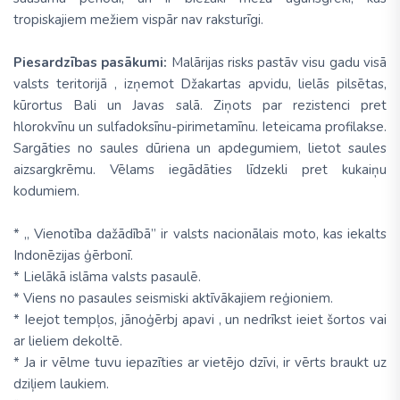
tropiskajiem mežiem vispār nav raksturīgi.
Piesardzības pasākumi:
Malārijas risks pastāv visu gadu visā
valsts teritorijā , izņemot Džakartas apvidu, lielās pilsētas,
kūrortus Bali un Javas salā. Ziņots par rezistenci pret
hlorokvīnu un sulfadoksīnu-pirimetamīnu. Ieteicama profilakse.
Sargāties no saules dūriena un apdegumiem, lietot saules
aizsargkrēmu. Vēlams iegādāties līdzekli pret kukaiņu
kodumiem.
* „ Vienotība dažādībā” ir valsts nacionālais moto, kas iekalts
Indonēzijas ģērbonī.
* Lielākā islāma valsts pasaulē.
* Viens no pasaules seismiski aktīvākajiem reģioniem.
* Ieejot tempļos, jānoģērbj apavi , un nedrīkst ieiet šortos vai
ar lieliem dekoltē.
* Ja ir vēlme tuvu iepazīties ar vietējo dzīvi, ir vērts braukt uz
dziļiem laukiem.