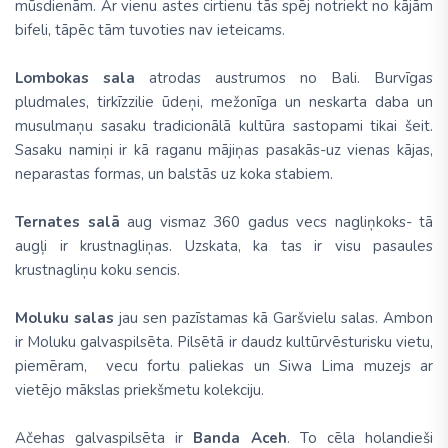
mūsdienām. Ar vienu astes cirtienu tās spēj notriekt no kājām
bifeli, tāpēc tām tuvoties nav ieteicams.
Lombokas sala
atrodas austrumos no Bali. Burvīgas
pludmales, tirkīzzilie ūdeņi, mežonīga un neskarta daba un
musulmaņu sasaku tradicionālā kultūra sastopami tikai šeit.
Sasaku namiņi ir kā raganu mājiņas pasakās-uz vienas kājas,
neparastas formas, un balstās uz koka stabiem.
Ternates salā
aug vismaz 360 gadus vecs nagliņkoks- tā
augļi ir krustnagliņas. Uzskata, ka tas ir visu pasaules
krustnagliņu koku sencis.
Moluku salas
jau sen pazīstamas kā Garšvielu salas. Ambon
ir Moluku galvaspilsēta. Pilsētā ir daudz kultūrvēsturisku vietu,
piemēram, vecu fortu paliekas un Siwa Lima muzejs ar
vietējo mākslas priekšmetu kolekciju.
Ačehas galvaspilsēta ir
Banda Aceh
. To cēla holandieši