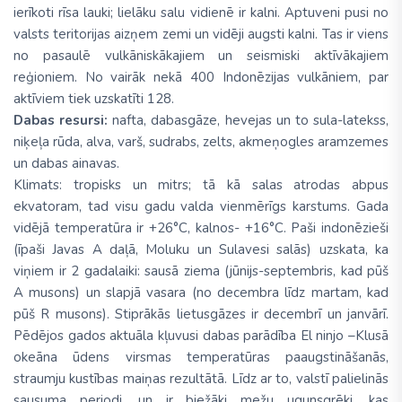
ierīkoti rīsa lauki; lielāku salu vidienē ir kalni. Aptuveni pusi no
valsts teritorijas aizņem zemi un vidēji augsti kalni. Tas ir viens
no pasaulē vulkāniskākajiem un seismiski aktīvākajiem
reģioniem. No vairāk nekā 400 Indonēzijas vulkāniem, par
aktīviem tiek uzskatīti 128.
Dabas resursi:
nafta, dabasgāze, hevejas un to sula-latekss,
niķeļa rūda, alva, varš, sudrabs, zelts, akmeņogles aramzemes
un dabas ainavas.
Klimats: tropisks un mitrs; tā kā salas atrodas abpus
ekvatoram, tad visu gadu valda vienmērīgs karstums. Gada
vidējā temperatūra ir +26°C, kalnos- +16°C. Paši indonēzieši
(īpaši Javas A daļā, Moluku un Sulavesi salās) uzskata, ka
viņiem ir 2 gadalaiki: sausā ziema (jūnijs-septembris, kad pūš
A musons) un slapjā vasara (no decembra līdz martam, kad
pūš R musons). Stiprākās lietusgāzes ir decembrī un janvārī.
Pēdējos gados aktuāla kļuvusi dabas parādība El ninjo –Klusā
okeāna ūdens virsmas temperatūras paaugstināšanās,
straumju kustības maiņas rezultātā. Līdz ar to, valstī palielinās
sausuma periodi, un ir biežāki mežu ugunsgrēki, kas