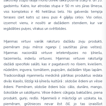
sākotnēji stupu radīja monu cilvēki laika posmā starp 6. un 10.
gadsimtu. Kalns, kur atrodas stupa ir 50 m virs jūras līmeņa,
viss komplekss ir 46 hektārus liels. No galvenās tempļa
terases iziet katrs uz savu pusi 4 gājēju celiņi. Visi celiņi,
izņemot vienu, ir nosēti ar dažādiem stendiem, kur var
iegādāties puķes, vīrakus un svētbildes.
Mjanmas virtuvi
vairāk raksturo dažādu zivju produkti,
piemēram zivju mērce nganpi ( sautētas jūras veltes).
Mjanmas nacionālā virtuve ietekmējusies no ķīniešu,
taizemiešu, indiešu virtuves. Mjanmas virtuvei raksturīgi
dažādi specifiski salāti, kas ir pagatavoti no rīsiem, kviešiem,
nūdelēm, ingvera, tomātiem, pupiņām, dažādām tējas lapām.
Tradicionālajā mjanmiešu medicīnā pārtikas produktus iedala
divās klasēs, līdzīgi kā ķīniešu kultūrā : sildošie ēdieni un vēsie
ēdieni. Piemēram, sildošie ēdieni būs: cālis, duriāns, mango,
šokolāde un saldējums. Vēsie ēdieni: cūkgaļa, baklažāns, piena
produkti, gurķi, redīsi. Mjanmieši ir māņticīgi un uzskata, ka,
piemēram, grūtnieces nevar ēst čilī, jo tas izraisīšot