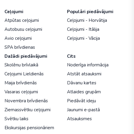
Ceļojumi
Populāri piedāvājumi
Atpūtas ceļojumi
Ceļojumi - Horvātija
Autobusu ceļojumi
Ceļojumi - Itālija
Avio ceļojumi
Ceļojumi - Vācija
SPA brīvdienas
Dažādi piedāvājumi
Cits
Skolēnu brīvlaikā
Noderīga informācija
Ceļojumi Lieldienās
Atstāt atsauksmi
Maija brīvdienās
Dāvanu kartes
Vasaras ceļojumi
Atlaides grupām
Novembra brīvdienās
Piedāvāt ideju
Ziemassvētku ceļojumi
Jaunumi e-pastā
Svētku laiks
Atsauksmes
Ekskursijas pensionāriem