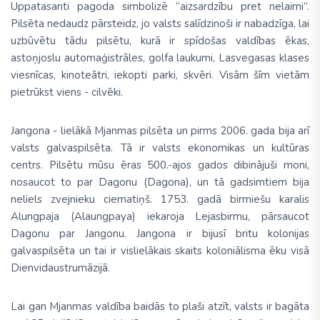
Uppatasanti pagoda simbolizē “aizsardzību pret nelaimi”.
Pilsēta nedaudz pārsteidz, jo valsts salīdzinoši ir nabadzīga, lai
uzbūvētu tādu pilsētu, kurā ir spīdošas valdības ēkas,
astoņjoslu automaģistrāles, golfa laukumi, Lasvegasas klases
viesnīcas, kinoteātri, iekopti parki, skvēri. Visām šīm vietām
pietrūkst viens - cilvēki.
Jangona -
lielākā Mjanmas pilsēta un pirms 2006. gada bija arī
valsts galvaspilsēta. Tā ir valsts ekonomikas un kultūras
centrs. Pilsētu mūsu ēras 500.-ajos gados dibinājuši moni,
nosaucot to par Dagonu (Dagona), un tā gadsimtiem bija
neliels zvejnieku ciematiņš. 1753. gadā birmiešu karalis
Alungpaja (Alaungpaya) iekaroja Lejasbirmu, pārsaucot
Dagonu par Jangonu. Jangona ir bijusī britu kolonijas
galvaspilsēta un tai ir vislielākais skaits koloniālisma ēku visā
Dienvidaustrumāzijā.
Lai gan Mjanmas valdība baidās to plaši atzīt, valsts ir bagāta