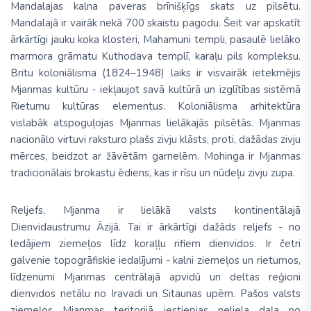
Mandalajas kalna paveras brīnišķīgs skats uz pilsētu.
Mandalajā ir vairāk nekā 700 skaistu pagodu. Šeit var apskatīt
ārkārtīgi jauku koka klosteri, Mahamuni templi, pasaulē lielāko
marmora grāmatu Kuthodava templī, karaļu pils kompleksu.
Britu koloniālisma (1824–1948) laiks ir visvairāk ietekmējis
Mjanmas kultūru - iekļaujot savā kultūrā un izglītības sistēmā
Rietumu kultūras elementus. Koloniālisma arhitektūra
vislabāk atspoguļojas Mjanmas lielākajās pilsētās. Mjanmas
nacionālo virtuvi raksturo plašs zivju klāsts, proti, dažādas zivju
mērces, beidzot ar žāvētām garnelēm. Mohinga ir Mjanmas
tradicionālais brokastu ēdiens, kas ir rīsu un nūdeļu zivju zupa.
Reljefs.
Mjanma ir lielākā valsts kontinentālajā
Dienvidaustrumu Āzijā. Tai ir ārkārtīgi dažāds reljefs - no
ledājiem ziemeļos līdz koraļļu rifiem dienvidos. Ir četri
galvenie topogrāfiskie iedalījumi - kalni ziemeļos un rietumos,
līdzenumi Mjanmas centrālajā apvidū un deltas reģioni
dienvidos netālu no Iravadi un Sitaunas upēm.
Pašos valsts
ziemeļos Mjanmas teritorijā iestiepjas neliela daļa no