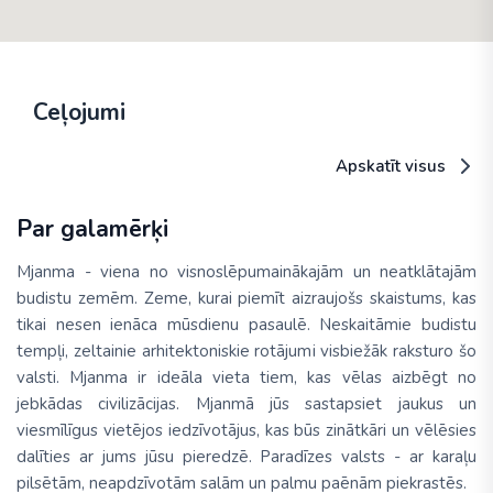
Ceļojumi
Apskatīt visus
Par galamērķi
Mjanma - viena no visnoslēpumainākajām un neatklātajām
budistu zemēm. Zeme, kurai piemīt aizraujošs skaistums, kas
tikai nesen ienāca mūsdienu pasaulē. Neskaitāmie budistu
tempļi, zeltainie arhitektoniskie rotājumi visbiežāk raksturo šo
valsti. Mjanma ir ideāla vieta tiem, kas vēlas aizbēgt no
jebkādas civilizācijas. Mjanmā jūs sastapsiet jaukus un
viesmīlīgus vietējos iedzīvotājus, kas būs zinātkāri un vēlēsies
dalīties ar jums jūsu pieredzē. Paradīzes valsts - ar karaļu
pilsētām, neapdzīvotām salām un palmu paēnām piekrastēs.