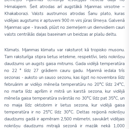
Himalajiem. Šeit atrodas arī augstākā Mjanmas virsotne –
Khakaborazi.
Valsts austrumos atrodas Šanu plato, kuras
vidējais augstums ir aptuveni 900 m virs jūras līmeņa. Galvenā
Mjanmas upe - Iravadi, plūst no ziemeļiem un dienvidiem cauri
valsts centrālās daļas baseinam un beidzas ar plašu deltu.
Klimats.
Mjanmas klimatu var raksturot kā tropisko musonu.
Tam raksturīga stipra lietus ietekme, respektīvi, liels nokrišņu
daudzums un augsts gaisa mitrums. Gada vidējā temperatūra
no 22 ° līdz 27 grādiem cauru gadu. Mjanmā iedala trīs
sezonas - auksto un sauso sezonu, kas ilgst no novembra līdz
februārim ar vidējo mēneša temperatūru no 20°C līdz 24°C,
no marta līdz aprīlim ir mitrā un karstā sezona, kur vidējā
mēneša gaisa temperatūra svārstās no 30°C līdz pat 35°C, un
no maija līdz oktobrim ir lietus sezona, kur vidējā gaisa
temperatūra ir no 25°C līdz 30°C. Deltas reģionā nokrišņu
daudzums gadā ir apmēram 2,500 milimetri, savukārt vidējais
nokrišņu daudzums mitrajā sezonā ir mazāk nekā 1,000