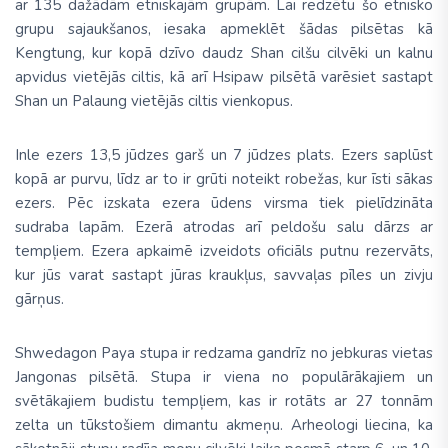
ar
135 dažādām etniskajām grupām
. Lai redzētu šo etnisko
grupu sajaukšanos, iesaka apmeklēt šādas pilsētas kā
Kengtung, kur kopā dzīvo daudz Shan cilšu cilvēki un kalnu
apvidus vietējās ciltis, kā arī Hsipaw pilsētā varēsiet sastapt
Shan un Palaung vietējās ciltis vienkopus.
Inle ezers
13,5 jūdzes garš un 7 jūdzes plats. Ezers saplūst
kopā ar purvu, līdz ar to ir grūti noteikt robežas, kur īsti sākas
ezers. Pēc izskata ezera ūdens virsma tiek pielīdzināta
sudraba lapām. Ezerā atrodas arī peldošu salu dārzs ar
tempļiem. Ezera apkaimē izveidots oficiāls putnu rezervāts,
kur jūs varat sastapt jūras kraukļus, savvaļas pīles un zivju
gārņus.
Shwedagon Paya
stupa ir redzama gandrīz no jebkuras vietas
Jangonas pilsētā. Stupa ir viena no populārākajiem un
svētākajiem budistu tempļiem, kas ir rotāts ar 27 tonnām
zelta un tūkstošiem dimantu akmeņu. Arheologi liecina, ka