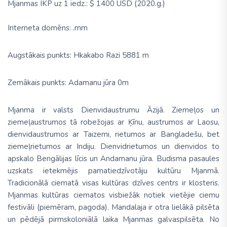
Mjanmas IKP uz 1 iedz.:
$ 1400 USD (2020.g.)
Interneta domēns: .mm
Augstākais punkts: Hkakabo Razi 5881 m
Zemākais punkts: Adamanu jūra 0m
Mjanma
ir valsts Dienvidaustrumu Āzijā. Ziemeļos un
ziemeļaustrumos tā robežojas ar Ķīnu, austrumos ar Laosu,
dienvidaustrumos ar Taizemi, rietumos ar Bangladešu, bet
ziemeļrietumos ar Indiju. Dienvidrietumos un dienvidos to
apskalo Bengālijas līcis un Andamanu jūra. Budisma pasaules
uzskats ietekmējis pamatiedzīvotāju kultūru Mjanmā.
Tradicionālā ciematā visas kultūras dzīves centrs ir klosteris.
Mjanmas kultūras ciematos visbiežāk notiek vietējie ciemu
festivāli (piemēram, pagoda). Mandalaja ir otra lielākā pilsēta
un
pēdējā
pirmskoloniālā laika Mjanmas galvaspilsēta. No