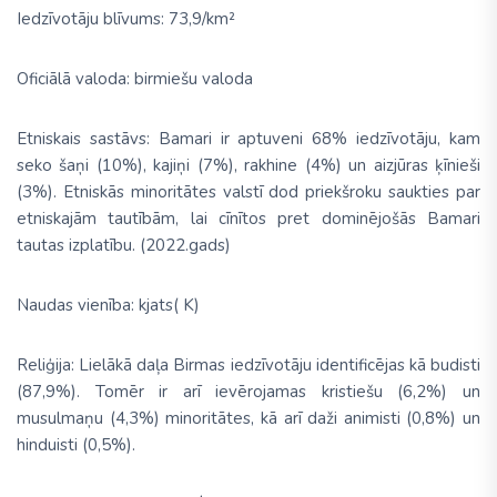
Iedzīvotāju blīvums: 73,9/km²
Oficiālā valoda: birmiešu valoda
Etniskais sastāvs: Bamari ir aptuveni 68% iedzīvotāju, kam
seko šaņi (10%), kajiņi (7%), rakhine (4%) un aizjūras ķīnieši
(3%). Etniskās minoritātes valstī dod priekšroku saukties par
etniskajām tautībām, lai cīnītos pret dominējošās Bamari
tautas izplatību. (2022.gads)
Naudas vienība: kjats( K)
Reliģija: Lielākā daļa Birmas iedzīvotāju identificējas kā budisti
(87,9%). Tomēr ir arī ievērojamas kristiešu (6,2%) un
musulmaņu (4,3%) minoritātes, kā arī daži animisti (0,8%) un
hinduisti (0,5%).