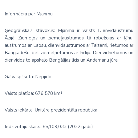
Informācija par Mjanmu:
Ģeogrāfiskais stāvoklis: Mjanma ir valsts Dienvidaustrumu
Āzijā.
Z
iemeļos un ziemeļaustrumos tā robežojas ar Ķīnu,
austrumos ar Laosu, dienvidaustrumos ar Taizemi, rietumos ar
Bangladešu, bet ziemeļrietumos ar Indiju. Dienvidrietumos un
dienvidos to apskalo Bengālijas līcis un Andamanu jūra.
Galvaspilsēta: Nepjido
Valsts platība: 676 578 km²
Valsts iekārta: Unitāra prezidentāla republika
Iedzīvotāju skaits: 55,109,033 (2022.gads)