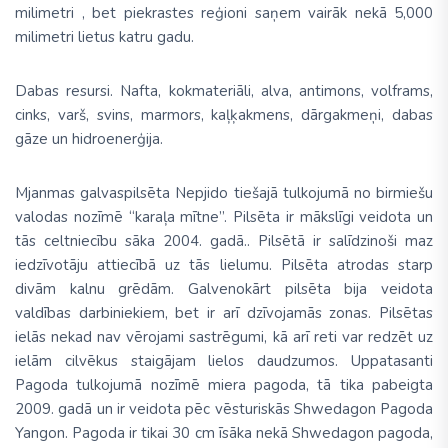
milimetri , bet piekrastes reģioni saņem vairāk nekā 5,000
milimetri lietus katru gadu.
Dabas resursi.
Nafta, kokmateriāli, alva, antimons, volframs,
cinks, varš, svins, marmors, kaļķakmens, dārgakmeņi, dabas
gāze un hidroenerģija.
Mjanmas galvaspilsēta
Nepjido
tiešajā tulkojumā no birmiešu
valodas nozīmē “karaļa mītne”. Pilsēta ir mākslīgi veidota un
tās celtniecību sāka 2004. gadā.. Pilsētā ir salīdzinoši maz
iedzīvotāju attiecībā uz tās lielumu. Pilsēta atrodas starp
divām kalnu grēdām. Galvenokārt pilsēta bija veidota
valdības darbiniekiem, bet ir arī dzīvojamās zonas. Pilsētas
ielās nekad nav vērojami sastrēgumi, kā arī reti var redzēt uz
ielām cilvēkus staigājam lielos daudzumos.
Uppatasanti
Pagoda
tulkojumā nozīmē
miera pagoda,
tā tika pabeigta
2009. gadā un ir veidota pēc vēsturiskās Shwedagon Pagoda
Yangon. Pagoda ir tikai 30 cm īsāka nekā Shwedagon pagoda,