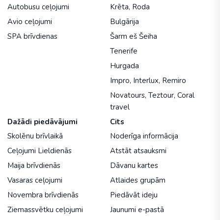
Autobusu ceļojumi
Krēta
,
Roda
Avio ceļojumi
Bulgārija
SPA brīvdienas
Šarm eš Šeiha
Tenerife
Hurgada
Impro
,
Interlux
,
Remiro
Novatours
,
Teztour
,
Coral
travel
Dažādi piedāvājumi
Cits
Skolēnu brīvlaikā
Noderīga informācija
Ceļojumi Lieldienās
Atstāt atsauksmi
Maija brīvdienās
Dāvanu kartes
Vasaras ceļojumi
Atlaides grupām
Novembra brīvdienās
Piedāvāt ideju
Ziemassvētku ceļojumi
Jaunumi e-pastā