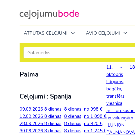
ATPŪTAS CEĻOJUMI
AVIO CEĻOJUMI
Itālija
Degvielas piemaksa 2026
Tuvākajā laikā
Visi ceļojumi
Visi ceļojumi
Septembrī
Septembrī
Septembrī
11. - 18
Slēpošana Andorā
Noderīga informācija
Palma
oktobris
Eiropa
Eiropa
Austrija
Itālija
Slēpošana Francijā
Ceļojumu bodes komanda
lidojums,
Albānija
Albānija
Melnkalne
Kosova
bagāža,
Bulgārija
Slēpošana Itālijā
Atsauksmes
Latvija
Ceļojumi : Spānija
transfērs,
Bulgārija
Armēnija
No Kauņas: Turci
Lielbritānija
viesnīca
Slēpošana Itālijā no Viļņas
Vakances
Čehija
Lietuva
09.09.2026
8 dienas
8 dienas
no 998 €
Grieķija: Korfu
Bosnija un Hercegovina
No Palangas: Tur
Malta
ar brokastī
Slēpošana Červīnijā (Matterhorn)
Dāvanu kartes
12.09.2026
8 dienas
8 dienas
no 1 098 €
Francija
Melnkal
un vakariņām
Grieķija: Krēta
Bulgārija
No Viļņas: Krēta
Melnkalne
28.09.2026
8 dienas
8 dienas
no 920 €
ILUNION
Blogs
Grieķija
Nīderla
30.09.2026
8 dienas
8 dienas
no 1 245 €
PALMANOVA
Grieķija: Peloponesa
Čehija
No Viļņas: Turcij
Moldova