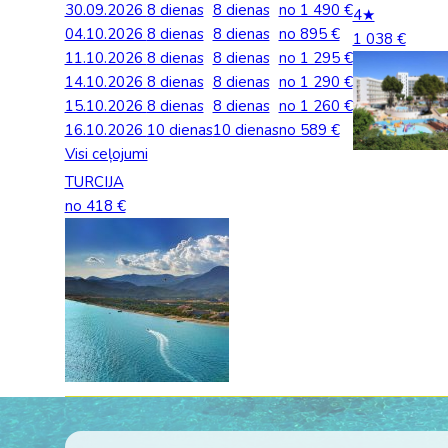
30.09.2026
8 dienas
8 dienas
no 1 490 €
Palīdzība ārkārtas situācijās
4★
Horvātija
Norvēģi
04.10.2026
Grieķija: Roda
Dānija
8 dienas
8 dienas
no 895 €
Spānija: Barselo
Monako
1 038 €
BALTA ceļojumu apdrošināšana
11.10.2026
8 dienas
8 dienas
no 1 295 €
Igaunija
Polija
Gruzija: Batumi
Francija
Spānija: Malaga
Portugāle
14.10.2026
8 dienas
8 dienas
no 1 290 €
Anketas vīzu noformēšanai
15.10.2026
8 dienas
8 dienas
no 1 260 €
Itālija: Kalabrija
Grieķija
Spānija: Maljorka
Rumānija
16.10.2026
Lidojumu atcelšana un kavēšanās
10 dienas
10 dienas
no 589 €
Itālija: Sardīnija
Gruzija
Tenerife
Somija
Visi ceļojumi
Auto noma
TURCIJA
Itālija: Sicīlija
Horvātija
TURCIJA
Spānija
no 418 €
Kipra
Islande
Turcija PREMIU
Šveice
Madeira
Itālija
Turcija: Bodruma
Turcija
Kipra
Vācija