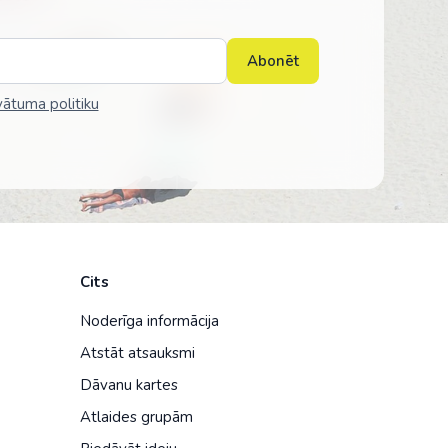
Abonēt
vātuma politiku
Cits
Noderīga informācija
Atstāt atsauksmi
Dāvanu kartes
Atlaides grupām