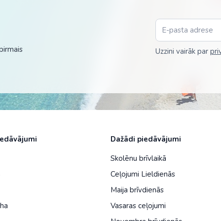
Malaizija
Nepāla
Omāna
pirmais
Uzzini vairāk par
pri
Saūda Arābija
Singapūra
Šrilanka
Tadžikistāna
iedāvājumi
Dažādi piedāvājumi
Taizeme
Skolēnu brīvlaikā
Uzbekistāna
a
Ceļojumi Lieldienās
Vjetnama
Maija brīvdienās
iha
Vasaras ceļojumi