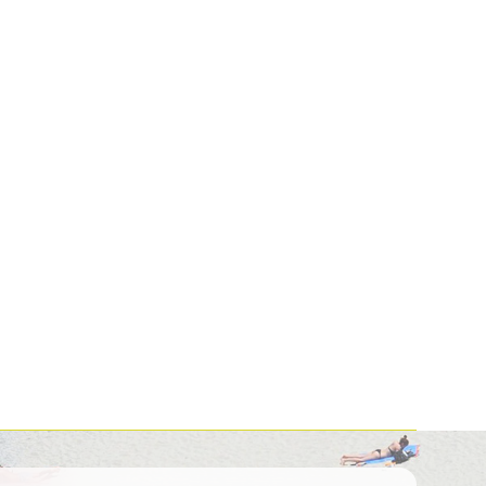
Kolumbija
Kostarika
Meksika
Panama