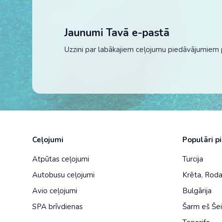
Jaunumi Tavā e-pastā
Uzzini par labākajiem ceļojumu piedāvājumiem 
Ceļojumi
Populāri p
Atpūtas ceļojumi
Turcija
Autobusu ceļojumi
Krēta
,
Rod
Avio ceļojumi
Bulgārija
SPA brīvdienas
Šarm eš Še