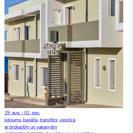
29. aug. - 01. sep.
lidojums, bagāža, transfērs, viesnīca
ar brokastīm un vakariņām