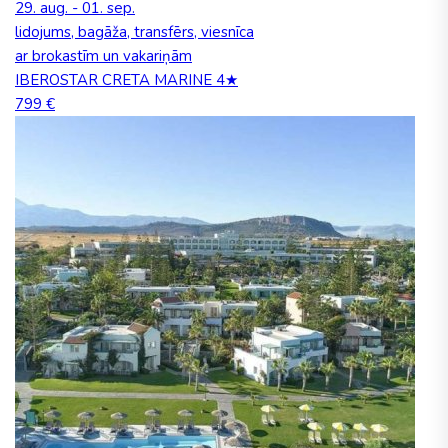
29. aug. - 01. sep.
lidojums, bagāža, transfērs, viesnīca
ar brokastīm un vakariņām
IBEROSTAR CRETA MARINE 4★
799 €