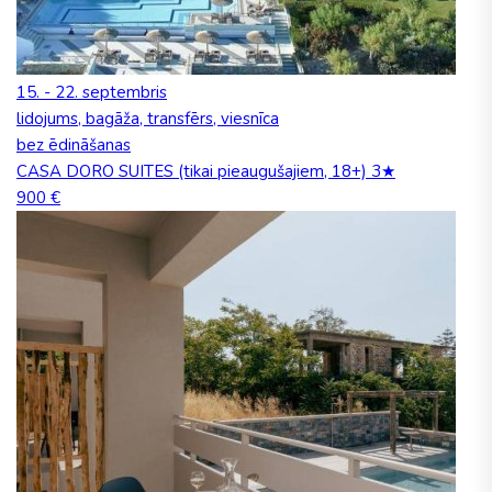
15. - 22. septembris
lidojums, bagāža, transfērs, viesnīca
bez ēdināšanas
CASA DORO SUITES (tikai pieaugušajiem, 18+) 3★
900 €