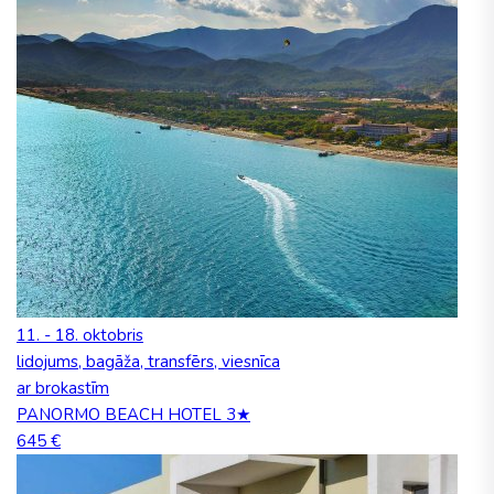
11. - 18. oktobris
lidojums, bagāža, transfērs, viesnīca
ar brokastīm
PANORMO BEACH HOTEL 3★
645 €