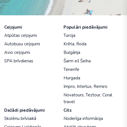
Ceļojumi
Populāri piedāvājumi
Atpūtas ceļojumi
Turcija
Autobusu ceļojumi
Krēta
,
Roda
Avio ceļojumi
Bulgārija
SPA brīvdienas
Šarm eš Šeiha
Tenerife
Hurgada
Impro
,
Interlux
,
Remiro
Novatours
,
Teztour
,
Coral
travel
Dažādi piedāvājumi
Cits
Skolēnu brīvlaikā
Noderīga informācija