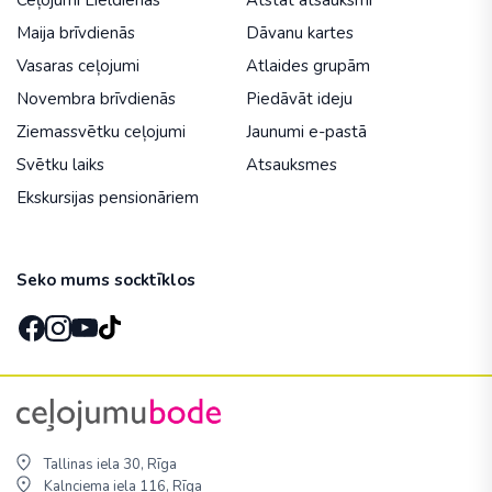
Ceļojumi Lieldienās
Atstāt atsauksmi
Maija brīvdienās
Dāvanu kartes
Vasaras ceļojumi
Atlaides grupām
Novembra brīvdienās
Piedāvāt ideju
Ziemassvētku ceļojumi
Jaunumi e-pastā
Svētku laiks
Atsauksmes
Ekskursijas pensionāriem
Seko mums socktīklos
Tallinas iela 30, Rīga
Kalnciema iela 116, Rīga