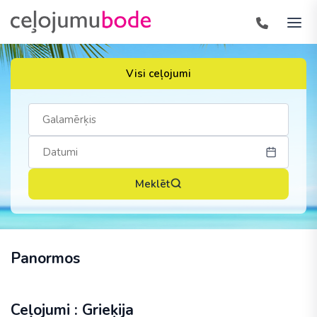
Visi ceļojumi
Meklēt
Panormos
Ceļojumi : Grieķija