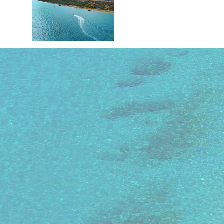
16. - 23. janvāris
16. - 23. ja
lidojums, bagāža, transfērs, viesnīca
lidojums, ba
bez ēdināšanas
bez ēdināš
RESIDENCE LAGRANGE VACANCES
RESIDENC
PRESTIGE ASPEN 4★
1 285 €
1 276 €