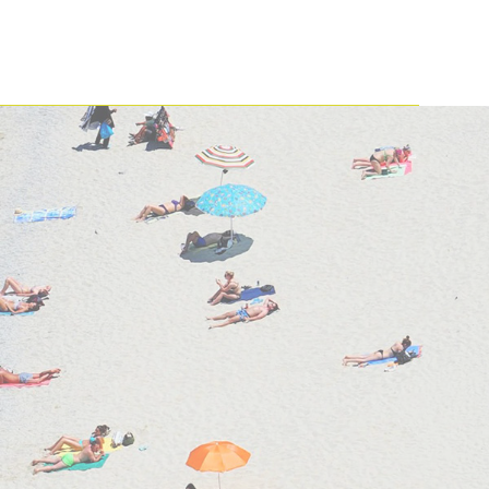
09. - 16. janvāris
īca
lidojums, bagāža, transfērs, viesnīca
bez ēdināšanas
VACANCES
RESIDENCE PRESTIGE FRONT DE NEIGE
WEISS 4★
4★
1 367 €