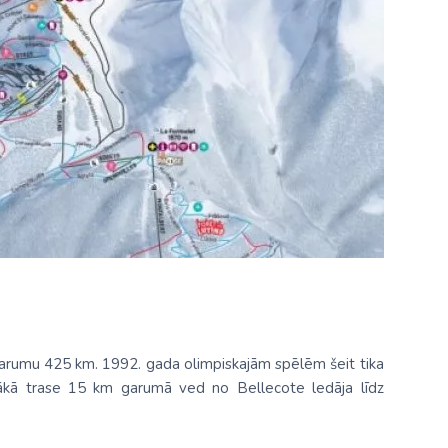
Kolumbija
Kostarika
Kuba
Meksika
Panama
 garumu 425 km. 1992. gada olimpiskajām spēlēm šeit tika
ākā trase 15 km garumā ved no Bellecote ledāja līdz