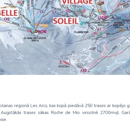
nde
Spānija
na
No Viļņas: Hurgada
Kenija
Dienvidkoreja
No Viļņas: Šarm el Šeiha
Maroka
Filipīnas
Tunisija
Seišelu salas
Indija
Zanzibāra (pārsēš. Stambulā)
Senegāla
Indonēzija
Tanzānija
Japāna
M
Jaunzēlande
Jordānija
Kambodža
Kazahstāna
lēpošanas reģionā Les Arcs, kas kopā piedāvā 250 trases ar kopējo
Ķīna
. Augstākās trases sākas Roche de Mio virsotnē 2700mvjl. Gar
ise.
Kirgizstāna