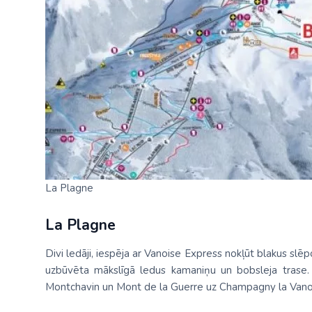
Palīdzība ārkārtas situācijās
Horvātija
Nīderla
Grieķija: Roda
Dānija
Spānija: Barselo
Monako
BALTA ceļojumu apdrošināšana
Gruzija: Batumi
Francija
Spānija: Malaga
Portugāle
Anketas vīzu noformēšanai
Itālija: Kalabrija
Grieķija
Spānija: Maljorka
Rumānija
Lidojumu atcelšana un kavēšanās
Itālija: Sardīnija
Gruzija
Tenerife
Somija
Auto noma
Itālija: Sicīlija
Horvātija
TURCIJA
Spānija
Kipra
Islande
Turcija PREMIU
Šveice
Madeira
Itālija
Turcija: Bodruma
Turcija
La Plagne
Kipra
Vācija
La Plagne
Divi ledāji, iespēja ar Vanoise Express nokļūt blakus s
uzbūvēta mākslīgā ledus kamaniņu un bobsleja trase
Montchavin un Mont de la Guerre uz Champagny la Vano