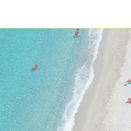
nvāris
16. - 23. janvāris
gāža, transfērs, viesnīca
lidojums, bagāža, transfērs, viesn
anas
bez ēdināšanas
E LE PELVOUX 4★
RESIDENCE LAGRANGE 
PRESTIGE LES CHALETS EDEL
1 309 €