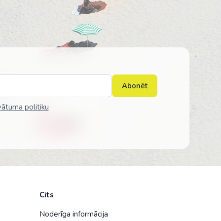
Abonēt
vātuma politiku
Cits
Noderīga informācija