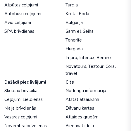
Atpūtas ceļojumi
Turcija
Autobusu ceļojumi
Krēta
,
Roda
Avio ceļojumi
Bulgārija
SPA brīvdienas
Šarm eš Šeiha
Tenerife
Hurgada
Impro
,
Interlux
,
Remiro
Novatours
,
Teztour
,
Coral
travel
Dažādi piedāvājumi
Cits
Skolēnu brīvlaikā
Noderīga informācija
Ceļojumi Lieldienās
Atstāt atsauksmi
Maija brīvdienās
Dāvanu kartes
Vasaras ceļojumi
Atlaides grupām
Novembra brīvdienās
Piedāvāt ideju