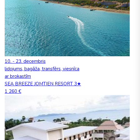
10. - 23. decembris
lidojums, bagāža, transfērs, viesnīca
ar brokastīm
SEA BREEZE JOMTIEN RESORT 3★
1 260 €