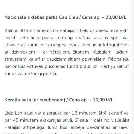
Nacionalais dabas parks Cau Cieu
/ Cena ap. ~
20,00 LVL
Kalnos 30 km ziemelos no Pataijas ir liels dzivnieku rezervāts.
Tūristi celo lielā parka teritorijā mašinā, astājas speciālas
stāvvietas, kur ir lieliska iespēja iepazisties un nofotografēties
ar dzivniekiem – ar pērtiķiem, žirafiem, nīlzirgiem, lačiem,
straussiem, ka arī ar daudziem citiem dzivniekiem. Pēc taiešu
nacionālas vīrtuves pusdienas tūristi brauc uz ”Pērtiķu kalnu”,
kur dzīvo mežonīgi pērtiķi
.
Koraļļu sala (ar pusdienam) /
Cena ap. ~
10,00 LVL
Lidz Lan salai var aizbraukt par 15 minutam ātrā skuter
ī vai
par 45 minutem ekskursijas laivā. Šī sala ir dala no vislielāka
Pataijas arhipelāga. Jūms būs iespēja pavizināties ar laivu,