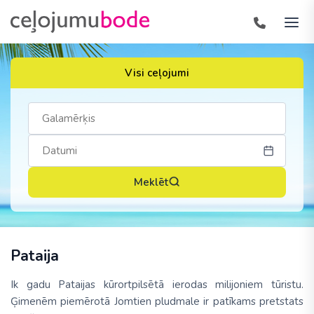
Visi ceļojumi
Meklēt
Pataija
Ik gadu Pataijas kūrortpilsētā ierodas milijoniem tūristu.
Ģimenēm piemērotā Jomtien pludmale ir patīkams pretstats