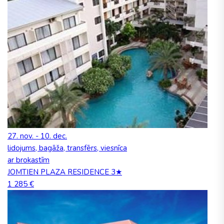
27. nov. - 10. dec.
lidojums, bagāža, transfērs, viesnīca
ar brokastīm
JOMTIEN PLAZA RESIDENCE 3★
1 285 €