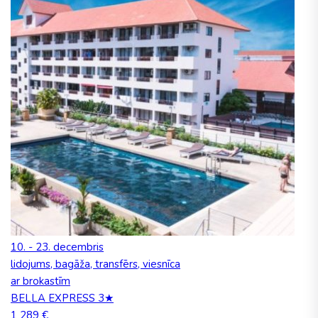
10. - 23. decembris
lidojums, bagāža, transfērs, viesnīca
ar brokastīm
BELLA EXPRESS 3★
1 289 €