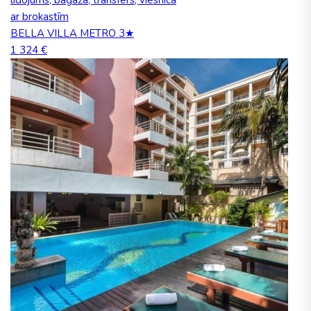
lidojums, bagāža, transfērs, viesnīca
ar brokastīm
BELLA VILLA METRO 3★
1 324 €