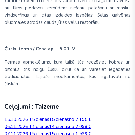
kurai ir stiklveida dibens. Jūs varat noverot koraļļu rifu dzivi. Ka
ari Jūms piedavas zemūdens niršanu, pelešanu ar masku,
vindserfings un citas izklaides iespējas. Salas galvēnas
pludmales atrodas daudz jūras velšu restorānu.
Čūsku ferma /
Cena ap. ~ 5,00 LVL
Fermas apmeklējums, kura laikā Jūs redzēsiet kobras un
pitonus, trīs indīgu čūsku cīņu! Kā arī varēsiet iegādāties
tradicionālos Taijiešu medikamentus, kas izgatavoti no
čūskām.
Ceļojumi : Taizeme
15.10.2026
15 dienas
15 dienas
no 2 195 €
06.11.2026
14 dienas
14 dienas
no 2 098 €
07.11.2026
15 dienas
15 dienas
no 1 599 €