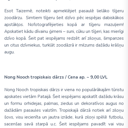
Esot Taizemē, noteikti apmeklējiet pasaulē lielāko tīģeru
zoodārzu. Simtiem tīģeru šeit dzīvo pēc iespējas dabiskākos
apstākļos. Nofotografējieties kopā ar tīģeru mazuļiem!
Apskatiet kādu dīvainu ģimeni – suni, cūku un tīģeri, kas mierīgi
dzīvo kopā. Šeit pat iespējams redzēt arī ziloņus, šimpanzes
un citus dzīvniekus, turklāt zoodāzrā ir milzums dažādu krāšņu
augu.
Nong Nooch tropiskais dārzs /
Cena ap. ~
9,00 LVL
Nong Nooch tropiskais dārzs ir viena no populārākajām tūristu
apskates vietām Pataijā. Šeit iespējams apskatīt dažādu krāsu
un formu orhidejas, palmas, ziedus un dekoratīvos augus no
dažādām pasaules valstīm. Tropiskajā dārzā notiek arī ziloņu
šovs, visu iecienīta un jautra izrāde, kurā ziloņi spēlē futbolu,
sacenšas savā starpā u.c. Šeit iespējams pavadīt vai visu