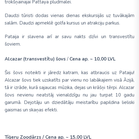
trokšņainajai Pattaya pludmalei.
Daudzi tūristi dodas vienas dienas ekskursijās uz tuvākajām
salām. Daudzi apmeklē golfa kursus un atrakciju parkus.
Pataija ir slavena arī ar savu nakts dzīvi un transvestītu
šoviem.
Alcazar (transvestītu) šovs
/
Cena ap. ~ 10,00 LVL
Šis šovs noteikti ir jāredz katram, kas atbraucis uz Pataiju!
Alcazar šovs tiek uzskatīts par vienu no labākajiem visā Āzijā,
tā ir izrāde, kurā sajaucas mūzika, dejas un krāšņi tērpi. Alcazar
šovs nevienu neatstāj vienaldzīgu nu jau turpat 10 gadu
garumā. Dejotāju un dziedātāju meistarību papildina lieliski
gaismas un skaņas efekti.
Tīģeru Zoodārzs /
Cena ap. ~ 15,00 LVL