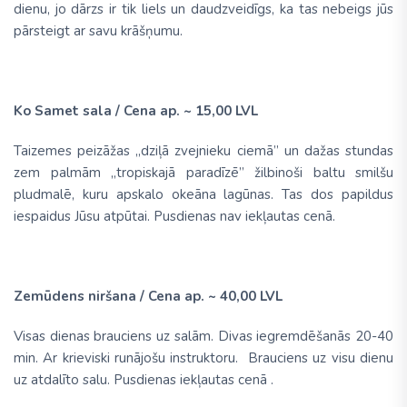
dienu, jo dārzs ir tik liels un daudzveidīgs, ka tas nebeigs jūs
pārsteigt ar savu krāšņumu.
Ko Samet sala /
Cena ap. ~ 15,00 LVL
Taizemes peizāžas „dziļā zvejnieku ciemā” un dažas stundas
zem palmām „tropiskajā paradīzē” žilbinoši baltu smilšu
pludmalē, kuru apskalo okeāna lagūnas.
Tas dos papildus
iespaidus Jūsu atpūtai. Pusdienas nav iekļautas cenā.
Zemūdens niršana /
Cena ap. ~
40,00 LVL
Visas dienas brauciens uz salām. Divas iegremdēšanās 20-40
min. Ar krieviski runājošu instruktoru. Brauciens uz visu dienu
uz atdalīto salu. Pusdienas iekļautas cenā .