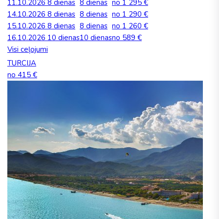
11.10.2026
8 dienas
8 dienas
no 1 295 €
14.10.2026
8 dienas
8 dienas
no 1 290 €
15.10.2026
8 dienas
8 dienas
no 1 260 €
16.10.2026
10 dienas
10 dienas
no 589 €
Visi ceļojumi
TURCIJA
no 415 €