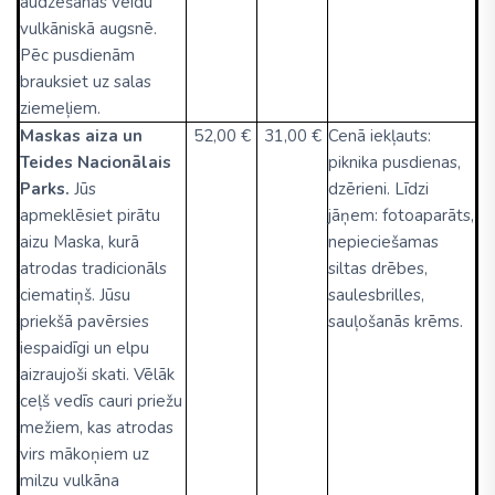
audzēšanas veidu
vulkāniskā augsnē.
Pēc pusdienām
brauksiet uz salas
ziemeļiem.
Maskas aiza un
52,00 €
31,00 €
Cenā iekļauts:
Teides Nacionālais
piknika pusdienas,
Parks.
Jūs
dzērieni. Līdzi
apmeklēsiet pirātu
jāņem: fotoaparāts,
aizu Maska, kurā
nepieciešamas
atrodas tradicionāls
siltas drēbes,
ciematiņš. Jūsu
saulesbrilles,
priekšā pavērsies
sauļošanās krēms.
iespaidīgi un elpu
aizraujoši skati. Vēlāk
ceļš vedīs cauri priežu
mežiem, kas atrodas
virs mākoņiem uz
milzu vulkāna