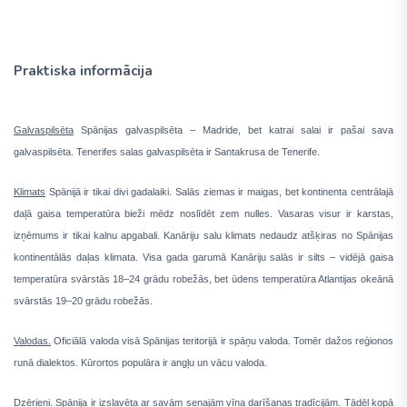
Praktiska informācija
Galvaspilsēta
Spānijas galvaspilsēta – Madride, bet katrai salai ir pašai sava
galvaspilsēta. Tenerifes salas galvaspilsēta ir Santakrusa de Tenerife.
Klimats
Spānijā ir tikai divi gadalaiki. Salās ziemas ir maigas, bet kontinenta centrālajā
daļā gaisa temperatūra bieži mēdz noslīdēt zem nulles. Vasaras visur ir karstas,
izņēmums ir tikai kalnu apgabali. Kanāriju salu klimats nedaudz atšķiras no Spānijas
kontinentālās daļas klimata. Visa gada garumā Kanāriju salās ir silts – vidējā gaisa
temperatūra svārstās 18–24 grādu robežās, bet ūdens temperatūra Atlantijas okeānā
svārstās 19–20 grādu robežās.
Valodas.
Oficiālā valoda visā Spānijas teritorijā ir spāņu valoda. Tomēr dažos reģionos
runā dialektos. Kūrortos populāra ir angļu un vācu valoda.
Dzērieni
. Spānija ir izslavēta ar savām senajām vīna darīšanas tradīcijām. Tādēļ kopā