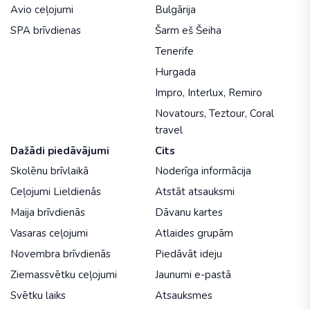
Avio ceļojumi
Bulgārija
SPA brīvdienas
Šarm eš Šeiha
Tenerife
Hurgada
Impro
,
Interlux
,
Remiro
Novatours
,
Teztour
,
Coral
travel
Dažādi piedāvājumi
Cits
Skolēnu brīvlaikā
Noderīga informācija
Ceļojumi Lieldienās
Atstāt atsauksmi
Maija brīvdienās
Dāvanu kartes
Vasaras ceļojumi
Atlaides grupām
Novembra brīvdienās
Piedāvāt ideju
Ziemassvētku ceļojumi
Jaunumi e-pastā
Svētku laiks
Atsauksmes