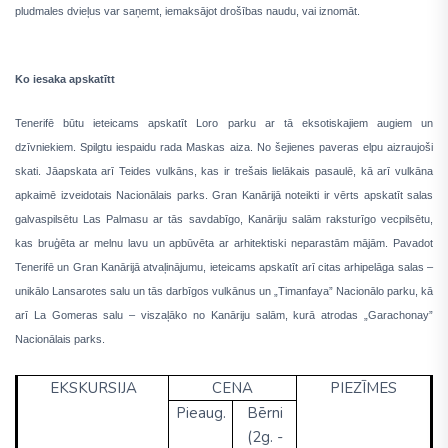
pludmales dvieļus var saņemt, iemaksājot drošības naudu, vai iznomāt.
Ko iesaka apskatītt
Tenerifē būtu ieteicams apskatīt Loro parku ar tā eksotiskajiem augiem un
dzīvniekiem. Spilgtu iespaidu rada Maskas aiza. No šejienes paveras elpu aizraujoši
skati. Jāapskata arī Teides vulkāns, kas ir trešais lielākais pasaulē, kā arī vulkāna
apkaimē izveidotais Nacionālais parks. Gran Kanārijā noteikti ir vērts apskatīt salas
galvaspilsētu Las Palmasu ar tās savdabīgo, Kanāriju salām raksturīgo vecpilsētu,
kas bruģēta ar melnu lavu un apbūvēta ar arhitektiski neparastām mājām. Pavadot
Tenerifē un Gran Kanārijā atvaļinājumu, ieteicams apskatīt arī citas arhipelāga salas –
unikālo Lansarotes salu un tās darbīgos vulkānus un „Timanfaya” Nacionālo parku, kā
arī La Gomeras salu – viszaļāko no Kanāriju salām, kurā atrodas „Garachonay”
Nacionālais parks.
EKSKURSIJA
CENA
PIEZĪMES
Pieaug.
Bērni
(2g. -