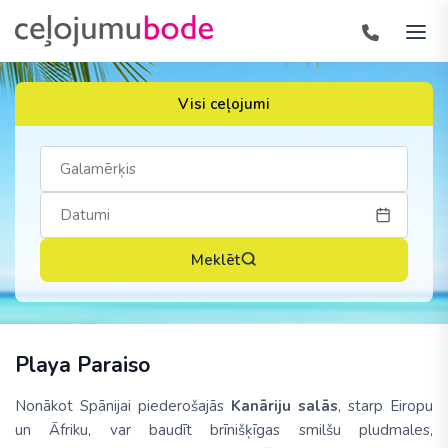
Visi ceļojumi
Meklēt
Playa Paraiso
Nonākot Spānijai piederošajās
Kanāriju salās
, starp Eiropu
un Āfriku, var baudīt brīnišķīgas smilšu pludmales,