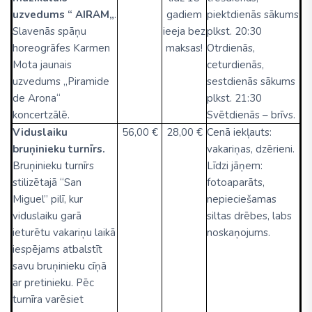
uzvedums “ AIRAM„
.
gadiem
piektdienās sākums
Slavenās spāņu
ieeja bez
plkst. 20:30
horeogrāfes Karmen
maksas!
Otrdienās,
Mota jaunais
ceturdienās,
uzvedums „Piramide
sestdienās sākums
de Arona“
plkst. 21:30
koncertzālē.
Svētdienās – brīvs.
Viduslaiku
56,00 €
28,00 €
Cenā iekļauts:
bruņinieku turnīrs.
vakariņas, dzērieni.
Bruņinieku turnīrs
Līdzi jāņem:
stilizētajā “San
fotoaparāts,
Miguel” pilī, kur
nepieciešamas
viduslaiku garā
siltas drēbes, labs
ieturētu vakariņu laikā
noskaņojums.
iespējams atbalstīt
savu bruņinieku cīņā
ar pretinieku. Pēc
turnīra varēsiet