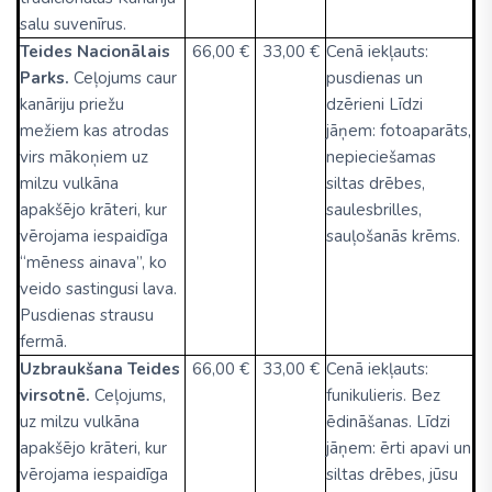
salu suvenīrus.
Teides Nacionālais
66,00 €
33,00 €
Cenā iekļauts:
Parks.
Ceļojums caur
pusdienas un
kanāriju priežu
dzērieni Līdzi
mežiem kas atrodas
jāņem: fotoaparāts,
virs mākoņiem uz
nepieciešamas
milzu vulkāna
siltas drēbes,
apakšējo krāteri, kur
saulesbrilles,
vērojama iespaidīga
sauļošanās krēms.
“mēness ainava”, ko
veido sastingusi lava.
Pusdienas strausu
fermā.
Uzbraukšana Teides
66,00 €
33,00 €
Cenā iekļauts:
virsotnē.
Ceļojums,
funikulieris. Bez
uz milzu vulkāna
ēdināšanas. Līdzi
apakšējo krāteri, kur
jāņem: ērti apavi un
vērojama iespaidīga
siltas drēbes, jūsu