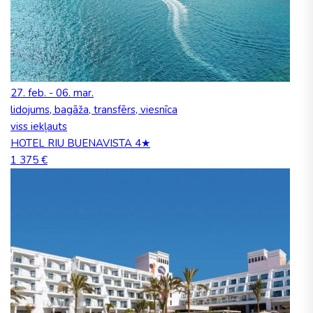
27. feb. - 06. mar.
lidojums, bagāža, transfērs, viesnīca
viss iekļauts
HOTEL RIU BUENAVISTA 4★
1 375 €