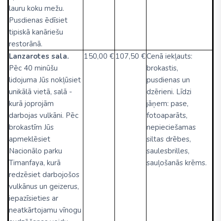
lauru koku mežu.
Pusdienas ēdīsiet
tipiskā kanāriešu
restorānā.
Lanzarotes sala.
150,00 €
107,50 €
Cenā iekļauts:
Pēc 40 minūšu
brokastis,
lidojuma Jūs nokļūsiet
pusdienas un
unikālā vietā, salā -
dzērieni. Līdzi
kurā joprojām
jāņem: pase,
darbojas vulkāni. Pēc
fotoaparāts,
brokastīm Jūs
nepieciešamas
apmeklēsiet
siltas drēbes,
Nacionālo parku
saulesbrilles,
Timanfaya, kurā
sauļošanās krēms.
redzēsiet darbojošos
vulkānus un geizerus,
iepazīsieties ar
neatkārtojamu vīnogu