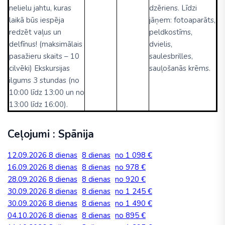
nelielu jahtu, kuras
dzēriens. Līdzi
laikā būs iespēja
jāņem: fotoaparāts,
redzēt vaļus un
peldkostīms,
delfīnus! (maksimālais
dvielis,
pasažieru skaits – 10
saulesbrilles,
cilvēki) Ekskursijas
sauļošanās krēms.
ilgums 3 stundas (no
10:00 līdz 13:00 un no
13:00 līdz 16:00).
Ceļojumi : Spānija
12.09.2026
8 dienas
8 dienas
no 1 098 €
16.09.2026
8 dienas
8 dienas
no 978 €
28.09.2026
8 dienas
8 dienas
no 920 €
30.09.2026
8 dienas
8 dienas
no 1 245 €
30.09.2026
8 dienas
8 dienas
no 1 490 €
04.10.2026
8 dienas
8 dienas
no 895 €