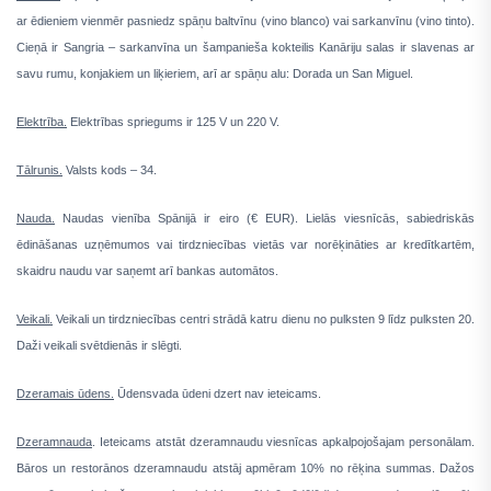
ar ēdieniem vienmēr pasniedz spāņu baltvīnu (vino blanco) vai sarkanvīnu (vino tinto).
Cieņā ir Sangria – sarkanvīna un šampanieša kokteilis Kanāriju salas ir slavenas ar
savu rumu, konjakiem un liķieriem, arī ar spāņu alu: Dorada un San Miguel.
Elektrība.
Elektrības spriegums ir 125 V un 220 V.
Tālrunis.
Valsts kods – 34.
Nauda.
Naudas vienība Spānijā ir eiro (€ EUR). Lielās viesnīcās, sabiedriskās
ēdināšanas uzņēmumos vai tirdzniecības vietās var norēķināties ar kredītkartēm,
skaidru naudu var saņemt arī bankas automātos.
Veikali.
Veikali un tirdzniecības centri strādā katru dienu no pulksten 9 līdz pulksten 20.
Daži veikali svētdienās ir slēgti.
Dzeramais ūdens.
Ūdensvada ūdeni dzert nav ieteicams.
Dzeramnauda
. Ieteicams atstāt dzeramnaudu viesnīcas apkalpojošajam personālam.
Bāros un restorānos dzeramnaudu atstāj apmēram 10% no rēķina summas. Dažos