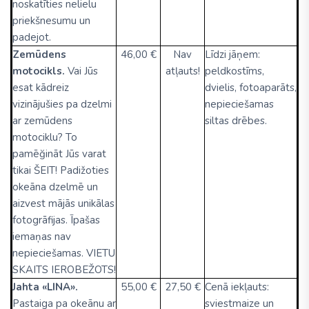
noskatīties nelielu
priekšnesumu un
padejot.
Zemūdens
46,00 €
Nav
Līdzi jāņem:
motocikls.
Vai Jūs
atļauts!
peldkostīms,
esat kādreiz
dvielis, fotoaparāts,
vizinājušies pa dzelmi
nepieciešamas
ar zemūdens
siltas drēbes.
motociklu? To
pamēğināt Jūs varat
tikai ŠEIT! Padižoties
okeāna dzelmē un
aizvest mājās unikālas
fotogrāfijas. Īpašas
iemaņas nav
nepieciešamas. VIETU
SKAITS IEROBEŽOTS!
Jahta «LINA».
55,00 €
27,50 €
Cenā iekļauts:
Pastaiga pa okeānu ar
sviestmaize un