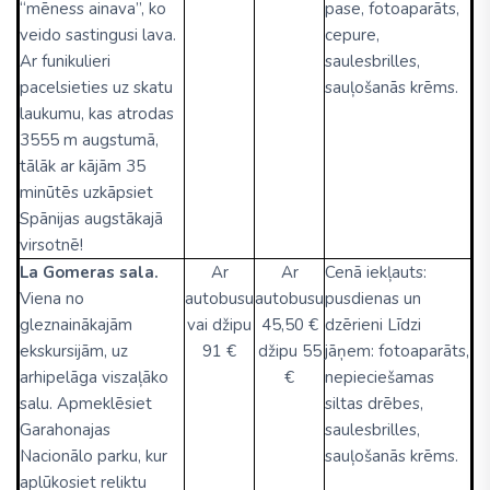
“mēness ainava”, ko
pase, fotoaparāts,
veido sastingusi lava.
cepure,
Ar funikulieri
saulesbrilles,
pacelsieties uz skatu
sauļošanās krēms.
laukumu, kas atrodas
3555 m augstumā,
tālāk ar kājām 35
minūtēs uzkāpsiet
Spānijas augstākajā
virsotnē!
La Gomeras sala.
Ar
Ar
Cenā iekļauts:
Viena no
autobusu
autobusu
pusdienas un
gleznainākajām
vai džipu
45,50 €
dzērieni Līdzi
ekskursijām, uz
91 €
džipu 55
jāņem: fotoaparāts,
arhipelāga viszaļāko
€
nepieciešamas
salu. Apmeklēsiet
siltas drēbes,
Garahonajas
saulesbrilles,
Nacionālo parku, kur
sauļošanās krēms.
aplūkosiet reliktu