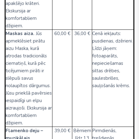
apakšējo krāteri.
Ekskursija ar
komfortabliem
džipiem.
Maskas aiza.
Jūs
60,00 €
36,00 €
Cenā iekļauts:
apmeklēsiet pirātu
pusdienas, dzērieni.
aizu Maska, kurā
Līdzi jāņem:
atrodas tradicionāls
fotoaparāts,
ciematiņš, kurā pēc
nepieciešamas
ticējumiem pirāti ir
siltas drēbes,
slēpuši savus
saulesbrilles,
nolaupītos dārgumus.
sauļošanās krēms.
Jūsu priekšā pavērsies
iespaidīgi un elpu
aizraujoši. Ekskursija ar
komfortabliem
džipiem.
Flamenko deju –
39,00 €
Bērniem
Pirmdienās,
muzikālais
līdz 13
trešdienās,