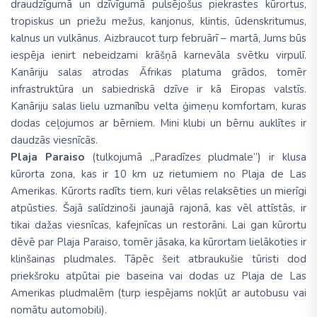
draudzīgumā un dzīvīgumā pulsējošus piekrastes kūrortus,
tropiskus un priežu mežus, kanjonus, klintis, ūdenskritumus,
kalnus un vulkānus. Aizbraucot turp februārī – martā, Jums būs
iespēja ienirt nebeidzami krāšņā karnevāla svētku virpulī.
Kanāriju salas atrodas Āfrikas platuma grādos, tomēr
infrastruktūra un sabiedriskā dzīve ir kā Eiropas valstīs.
Kanāriju salas lielu uzmanību velta ģimeņu komfortam, kuras
dodas ceļojumos ar bērniem. Mini klubi un bērnu auklītes ir
daudzās viesnīcās.
Plaja Paraiso
(tulkojumā „Paradīzes pludmale”) ir klusa
kūrorta zona, kas ir 10 km uz rietumiem no Plaja de Las
Amerikas. Kūrorts radīts tiem, kuri vēlas relaksēties un mierīgi
atpūsties. Šajā salīdzinoši jaunajā rajonā, kas vēl attīstās, ir
tikai dažas viesnīcas, kafejnīcas un restorāni. Lai gan kūrortu
dēvē par Plaja Paraiso, tomēr jāsaka, ka kūrortam lielākoties ir
klinšainas pludmales. Tāpēc šeit atbraukušie tūristi dod
priekšroku atpūtai pie baseina vai dodas uz Plaja de Las
Amerikas pludmalēm (turp iespējams nokļūt ar autobusu vai
nomātu automobili).