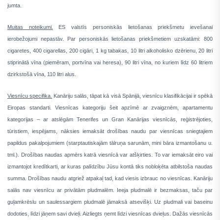
jumta.
Muitas noteikumi.
ES valstīs personiskās lietošanas priekšmetu ievešanai
ierobežojumi nepastāv. Par personiskās lietošanas priekšmetiem uzskatāmi: 800
cigaretes, 400 cigarellas, 200 cigāri, 1 kg tabakas, 10 litri alkoholisko dzērienu, 20 litri
stiprinātā vīna (piemēram, portvīna vai heresa), 90 litri vīna, no kuriem līdz 60 litriem
dzirkstošā vīna, 110 litri alus.
Viesnīcu specifika.
Kanāriju salās, tāpat kā visā Spānijā, viesnīcu klasifikācijai ir spēkā
Eiropas standarti. Viesnīcas kategoriju šeit apzīmē ar zvaigznēm, apartamentu
kategorijas – ar atslēgām Tenerifes un Gran Kanārijas viesnīcās, reģistrējoties,
tūristiem, iespējams, nāksies iemaksāt drošības naudu par viesnīcas sniegtajiem
papildus pakalpojumiem (starptautiskajām tālruņa sarunām, mini bāra izmantošanu u.
tml.). Drošības naudas apmērs katrā viesnīcā var atšķirties. To var iemaksāt eiro vai
izmantojot kredītkarti, ar kuras palīdzību Jūsu kontā tiks nobloķēta atbilstoša naudas
summa. Drošības naudu atgriež atpakaļ tad, kad viesis izbrauc no viesnīcas. Kanāriju
salās nav viesnīcu ar privātām pludmalēm. Ieeja pludmalē ir bezmaksas, taču par
guļamkrēslu un saulessargiem pludmalē jāmaksā atsevišķi. Uz pludmali vai baseinu
dodoties, līdzi jāņem savi dvieļi. Aizliegts ņemt līdzi viesnīcas dvieļus. Dažās viesnīcās