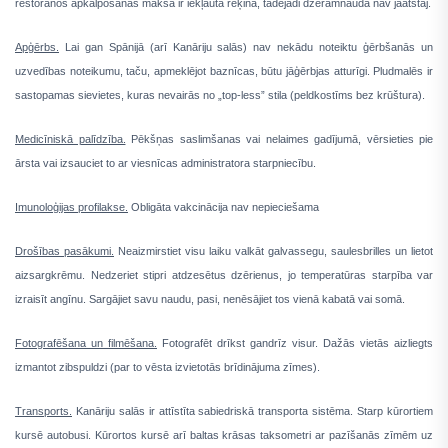
restorānos apkalpošanas maksa ir iekļauta rēķinā, tādējādi dzeramnauda nav jāatstāj.
Apģērbs.
Lai gan Spānijā (arī Kanāriju salās) nav nekādu noteiktu ģērbšanās un
uzvedības noteikumu, taču, apmeklējot baznīcas, būtu jāģērbjas atturīgi. Pludmalēs ir
sastopamas sievietes, kuras nevairās no „top-less” stila (peldkostīms bez krūštura).
Medicīniskā palīdzība.
Pēkšņas saslimšanas vai nelaimes gadījumā, vērsieties pie
ārsta vai izsauciet to ar viesnīcas administratora starpniecību.
Imunoloģijas profilakse.
Obligāta vakcinācija nav nepieciešama
Drošības pasākumi.
Neaizmirstiet visu laiku valkāt galvassegu, saulesbrilles un lietot
aizsargkrēmu. Nedzeriet stipri atdzesētus dzērienus, jo temperatūras starpība var
izraisīt angīnu. Sargājiet savu naudu, pasi, nenēsājiet tos vienā kabatā vai somā.
Fotografēšana un filmēšana.
Fotografēt drīkst gandrīz visur. Dažās vietās aizliegts
izmantot zibspuldzi (par to vēsta izvietotās brīdinājuma zīmes).
Transports.
Kanāriju salās ir attīstīta sabiedriskā transporta sistēma. Starp kūrortiem
kursē autobusi. Kūrortos kursē arī baltas krāsas taksometri ar pazīšanās zīmēm uz