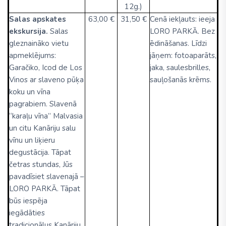
12g.)
Salas apskates
63,00 €
31,50 €
Cenā iekļauts: ieeja
ekskursija.
Salas
LORO PARKĀ. Bez
gleznaināko vietu
ēdināšanas. Līdzi
apmeklējums:
jāņem: fotoaparāts,
Garačiko, Icod de Los
jaka, saulesbrilles,
Vinos ar slaveno pūķa
sauļošanās krēms.
koku un vīna
pagrabiem. Slavenā
“karaļu vīna” Malvasia
un citu Kanāriju salu
vīnu un liķieru
degustācija. Tāpat
četras stundas, Jūs
pavadīsiet slavenajā –
LORO PARKĀ. Tāpat
būs iespēja
iegādāties
tradicionālus Kanāriju