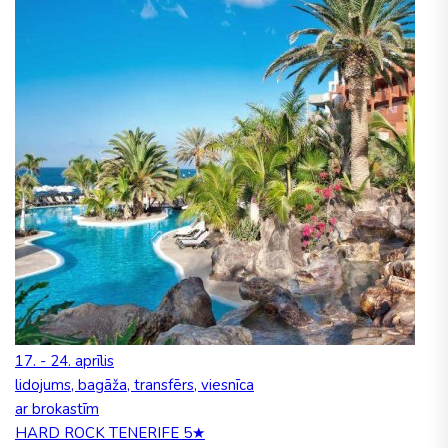
17. - 24. aprīlis
lidojums, bagāža, transfērs, viesnīca
ar brokastīm
HARD ROCK TENERIFE 5★