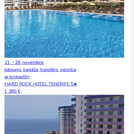
21. - 28. novembris
lidojums, bagāža, transfērs, viesnīca
ar brokastīm
HARD ROCK HOTEL TENERIFE 5★
1 380 €