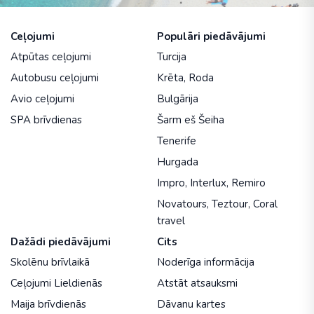
Ceļojumi
Populāri piedāvājumi
Atpūtas ceļojumi
Turcija
Autobusu ceļojumi
Krēta
,
Roda
Avio ceļojumi
Bulgārija
SPA brīvdienas
Šarm eš Šeiha
Tenerife
Hurgada
Impro
,
Interlux
,
Remiro
Novatours
,
Teztour
,
Coral
travel
Dažādi piedāvājumi
Cits
Skolēnu brīvlaikā
Noderīga informācija
Ceļojumi Lieldienās
Atstāt atsauksmi
Maija brīvdienās
Dāvanu kartes