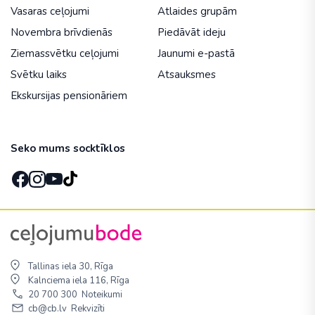
Vasaras ceļojumi
Atlaides grupām
Novembra brīvdienās
Piedāvāt ideju
Ziemassvētku ceļojumi
Jaunumi e-pastā
Svētku laiks
Atsauksmes
Ekskursijas pensionāriem
Seko mums socktīklos
Tallinas iela 30, Rīga
Kalnciema iela 116, Rīga
20 700 300
Noteikumi
cb@cb.lv
Rekvizīti