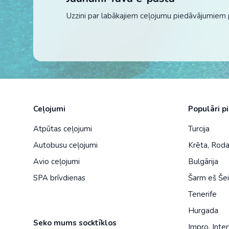
Uzzini par labākajiem ceļojumu piedāvājumiem 
Ceļojumi
Populāri p
Atpūtas ceļojumi
Turcija
Autobusu ceļojumi
Krēta
,
Rod
Avio ceļojumi
Bulgārija
SPA brīvdienas
Šarm eš Še
Tenerife
Hurgada
Seko mums socktīklos
Impro
,
Inter