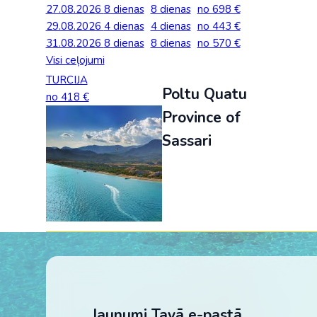
27.08.2026
Palīdzība ārkārtas situācijās
8 dienas
8 dienas
no 698 €
Horvātija
Nīderla
Grieķija: Roda
Dānija
Spānija: Barselo
Monako
29.08.2026
4 dienas
4 dienas
no 443 €
BALTA ceļojumu apdrošināšana
31.08.2026
8 dienas
8 dienas
no 570 €
Gruzija: Batumi
Francija
Spānija: Malaga
Portugāle
Visi ceļojumi
Anketas vīzu noformēšanai
Itālija: Kalabrija
Grieķija
Spānija: Maljorka
Rumānija
TURCIJA
Poltu Quatu
Lidojumu atcelšana un kavēšanās
no 418 €
Itālija: Sardīnija
Gruzija
Tenerife
Somija
Province of
Auto noma
Itālija: Sicīlija
Horvātija
TURCIJA
Spānija
Sassari
Kipra
Islande
Turcija PREMIU
Šveice
Madeira
Itālija
Turcija: Bodruma
Turcija
Kipra
Vācija
Jaunumi Tavā e-pastā