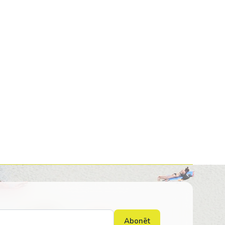
Kolumbija
Kostarika
Meksika
Panama
Abonēt