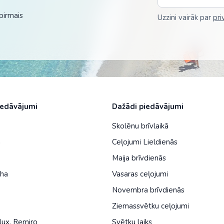
Malaizija
pirmais
Uzzini vairāk par
pri
Nepāla
Omāna
Saūda Arābija
Singapūra
Šrilanka
iedāvājumi
Dažādi piedāvājumi
Tadžikistāna
Skolēnu brīvlaikā
a
Ceļojumi Lieldienās
Taizeme
Maija brīvdienās
Uzbekistāna
iha
Vasaras ceļojumi
Vjetnama
Novembra brīvdienās
Ziemassvētku ceļojumi
lux
,
Remiro
Svētku laiks