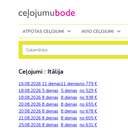
ATPŪTAS CEĻOJUMI
AVIO CEĻOJUMI
Itālija
Degvielas piemaksa 2026
Tuvākajā laikā
Visi ceļojumi
Visi ceļojumi
Septembrī
Septembrī
Septembrī
Slēpošana Andorā
Noderīga informācija
Ceļojumi : Itālija
Eiropa
Eiropa
Austrija
Igaunija
Slēpošana Francijā
Ceļojumu bodes komanda
Albānija
Albānija
Melnkalne
Kosova
16.08.2026
11 dienas
11 dienas
no 779 €
Bulgārija
Slēpošana Itālijā
Atsauksmes
Itālija
18.08.2026
5 dienas
5 dienas
no 529 €
Bulgārija
Armēnija
No Kauņas: Turci
Lielbritānija
18.08.2026
8 dienas
8 dienas
no 938 €
Slēpošana Itālijā no Viļņas
Vakances
Čehija
Latvija
20.08.2026
Grieķija: Korfu
Bosnija un Hercegovina
8 dienas
8 dienas
no 655 €
No Palangas: Tur
Malta
Slēpošana Červīnijā (Matterhorn)
Dāvanu kartes
20.08.2026
Francija
8 dienas
8 dienas
no 678 €
Lietuva
Grieķija: Krēta
Bulgārija
No Viļņas: Krēta
Melnkalne
21.08.2026
8 dienas
8 dienas
no 605 €
Blogs
Grieķija
Melnkal
25.08.2026
8 dienas
8 dienas
no 631 €
Grieķija: Peloponesa
Čehija
No Viļņas: Turcij
Moldova