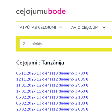
ATPŪTAS CEĻOJUMI
AVIO CEĻOJUMI
Itālija
Degvielas piemaksa 2026
Tuvākajā laikā
Visi ceļojumi
Visi ceļojumi
Septembrī
Septembrī
Septembrī
Slēpošana Andorā
Noderīga informācija
Ceļojumi : Tanzānija
Eiropa
Eiropa
Austrija
Igaunija
Slēpošana Francijā
Ceļojumu bodes komanda
Albānija
Albānija
Melnkalne
Kosova
06.11.2026
13 dienas
13 dienas
no 3 700 €
Bulgārija
Slēpošana Itālijā
Atsauksmes
Itālija
12.11.2026
12 dienas
12 dienas
no 2 895 €
Bulgārija
Armēnija
No Kauņas: Turci
Lielbritānija
11.01.2027
12 dienas
12 dienas
no 2 950 €
Slēpošana Itālijā no Viļņas
Vakances
Čehija
Latvija
17.01.2027
Grieķija: Korfu
Bosnija un Hercegovina
11 dienas
11 dienas
no 3 450 €
No Palangas: Tur
Malta
Slēpošana Červīnijā (Matterhorn)
Dāvanu kartes
05.02.2027
Francija
13 dienas
13 dienas
no 2 108 €
Lietuva
Grieķija: Krēta
Bulgārija
No Viļņas: Krēta
Melnkalne
05.02.2027
13 dienas
13 dienas
no 2 108 €
Blogs
Grieķija
Melnkal
20.02.2027
12 dienas
12 dienas
no 2 895 €
Grieķija: Peloponesa
Čehija
No Viļņas: Turcij
Moldova