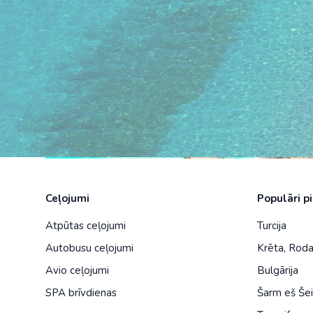
Ceļojumi
Populāri p
Atpūtas ceļojumi
Turcija
Autobusu ceļojumi
Krēta
,
Rod
Avio ceļojumi
Bulgārija
SPA brīvdienas
Šarm eš Še