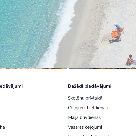
Malaizija
Nepāla
Omāna
Saūda Arābija
Singapūra
Šrilanka
Tadžikistāna
iedāvājumi
Dažādi piedāvājumi
Taizeme
Skolēnu brīvlaikā
Uzbekistāna
a
Ceļojumi Lieldienās
Vjetnama
Maija brīvdienās
iha
Vasaras ceļojumi