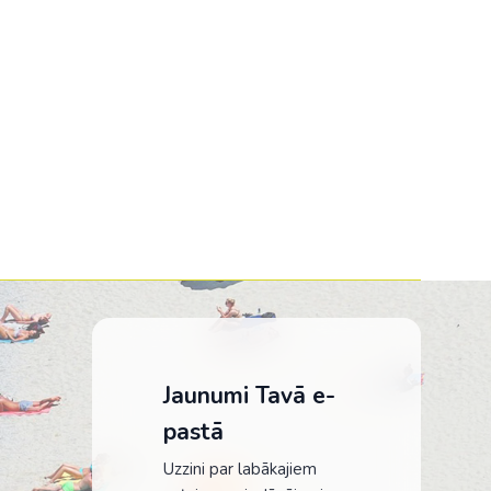
Kolumbija
Kostarika
Meksika
Panama
īca
Jaunumi Tavā e-
pastā
Uzzini par labākajiem