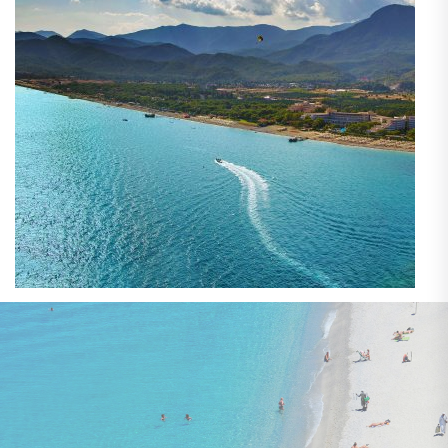
11. - 18. oktobris
lidojums, bagāža, transfērs, viesnīca
ar brokastīm
GRUPOTEL CALA MARSAL NATURE HOTEL 4★
945 €