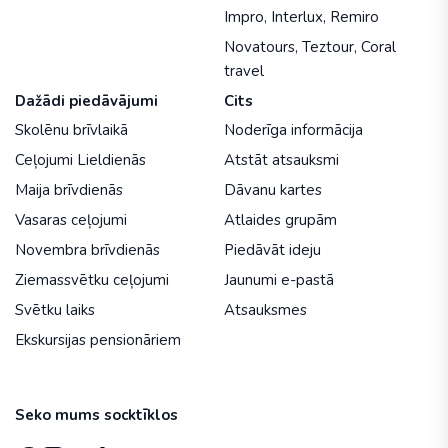
Impro
,
Interlux
,
Remiro
Novatours
,
Teztour
,
Coral
travel
Dažādi piedāvājumi
Cits
Skolēnu brīvlaikā
Noderīga informācija
Ceļojumi Lieldienās
Atstāt atsauksmi
Maija brīvdienās
Dāvanu kartes
Vasaras ceļojumi
Atlaides grupām
Novembra brīvdienās
Piedāvāt ideju
Ziemassvētku ceļojumi
Jaunumi e-pastā
Svētku laiks
Atsauksmes
Ekskursijas pensionāriem
Seko mums socktīklos