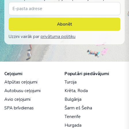
Abonēt
Uzzini vairāk par
privātuma politiku
Ceļojumi
Populāri piedāvājumi
Atpūtas ceļojumi
Turcija
Autobusu ceļojumi
Krēta
,
Roda
Avio ceļojumi
Bulgārija
SPA brīvdienas
Šarm eš Šeiha
Tenerife
Hurgada