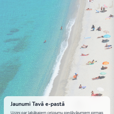
Jaunumi Tavā e-pastā
Uzzini par labākajiem ceļojumu piedāvājumiem pirmais