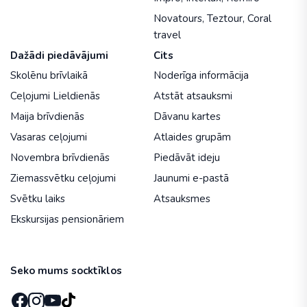
Novatours
,
Teztour
,
Coral
travel
Dažādi piedāvājumi
Cits
Skolēnu brīvlaikā
Noderīga informācija
Ceļojumi Lieldienās
Atstāt atsauksmi
Maija brīvdienās
Dāvanu kartes
Vasaras ceļojumi
Atlaides grupām
Novembra brīvdienās
Piedāvāt ideju
Ziemassvētku ceļojumi
Jaunumi e-pastā
Svētku laiks
Atsauksmes
Ekskursijas pensionāriem
Seko mums socktīklos