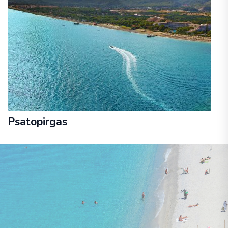
Psatopirgas
14. - 21. septembris
lidojums, bagāža, transfērs, viesnīca
ar brokastīm
FLORIDA BLUE BAY 4★
609 €