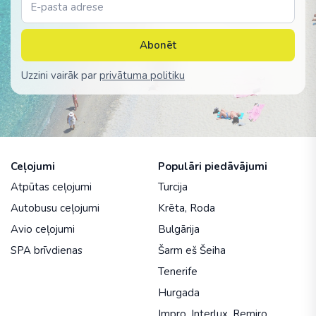
Abonēt
Uzzini vairāk par
privātuma politiku
Ceļojumi
Populāri piedāvājumi
Atpūtas ceļojumi
Turcija
Autobusu ceļojumi
Krēta
,
Roda
Avio ceļojumi
Bulgārija
SPA brīvdienas
Šarm eš Šeiha
Tenerife
Hurgada
Impro
,
Interlux
,
Remiro