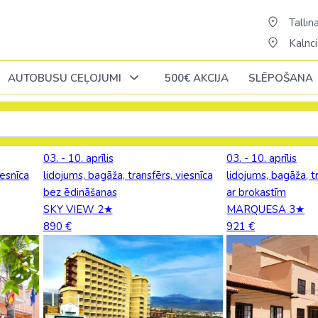
Tallina
Kalnci
AUTOBUSU CEĻOJUMI
500€ AKCIJA
SLĒPOŠANA
Oktobrī
Oktobrī
Oktobrī
Novembrī
Novembrī
Novembrī
03. - 10. aprīlis
03. - 10. aprīlis
iesnīca
lidojums, bagāža, transfērs, viesnīca
lidojums, bagāža, t
Āfrika
Āfrika
Āzija
Āzija
Norvēģija
bez ēdināšanas
ar brokastīm
ĒĢIPTE: Hurgada
Alžīrija
Bali (pārsēš. 
AAE
SKY VIEW 2★
MARQUESA 3★
Polija
890 €
921 €
ja
ĒĢIPTE: Šarm el Šeiha
Dienvidāfrikas republika
Šrilanka /pārsē
Austrālija
Portugāle
cija
Kenija /c. Stambulu/
Ēģipte
Taizeme (pārs
Austrija
Slovākija
Maurīcija (pārsēš. Stambulā)
Etiopija
Vjetnama (pār
Azerbaidžāna
ne
Somija
a
No Palangas: Šarm el Šeiha
Kaboverde
Butāna