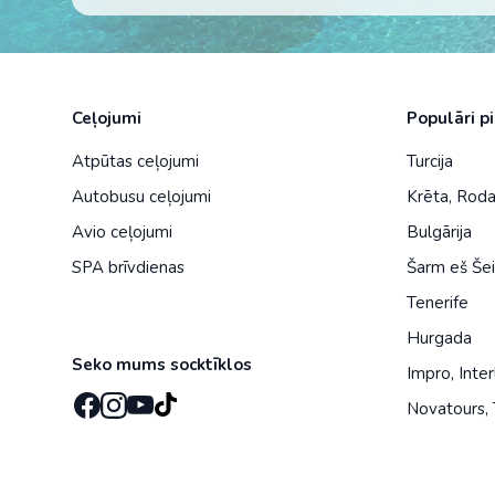
Ceļojumi
Populāri p
Atpūtas ceļojumi
Turcija
Autobusu ceļojumi
Krēta
,
Rod
Avio ceļojumi
Bulgārija
SPA brīvdienas
Šarm eš Še
Tenerife
Hurgada
Seko mums socktīklos
Impro
,
Inter
Novatours
,