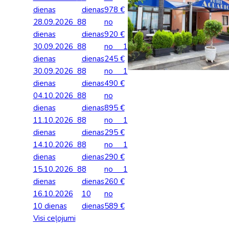
Palīdzība ārkārtas situācijās
dienas
dienas
978 €
Horvātija
Nīderla
Grieķija: Roda
Dānija
Spānija: Barselo
Monako
28.09.2026
8
8
no
BALTA ceļojumu apdrošināšana
dienas
dienas
920 €
Gruzija: Batumi
Francija
Spānija: Malaga
Portugāle
30.09.2026
Anketas vīzu noformēšanai
8
8
no 1
Itālija: Kalabrija
Grieķija
Spānija: Maljorka
Rumānija
dienas
dienas
245 €
Lidojumu atcelšana un kavēšanās
30.09.2026
8
8
no 1
Itālija: Sardīnija
Gruzija
Tenerife
Somija
dienas
dienas
490 €
Auto noma
04.10.2026
8
8
no
Itālija: Sicīlija
Horvātija
TURCIJA
Spānija
dienas
dienas
895 €
Kipra
Islande
Turcija PREMIU
Šveice
11.10.2026
8
8
no 1
dienas
dienas
295 €
Madeira
Itālija
Turcija: Bodruma
Turcija
14.10.2026
8
8
no 1
dienas
Kipra
dienas
290 €
Vācija
15.10.2026
8
8
no 1
dienas
dienas
260 €
16.10.2026
10
no
10 dienas
dienas
589 €
Visi ceļojumi