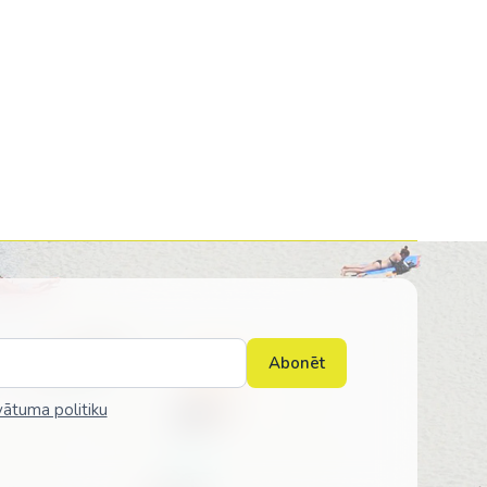
Abonēt
vātuma politiku