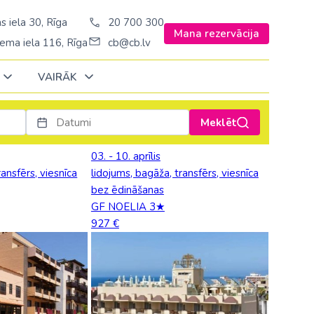
s iela 30, Rīga
20 700 300
Mana rezervācija
ema iela 116, Rīga
cb@cb.lv
VAIRĀK
Meklēt
Decembrī
Decembrī
Decembrī
Janvārī
Janvārī
Janvārī
03. - 10. aprīlis
ransfērs, viesnīca
lidojums, bagāža, transfērs, viesnīca
Amerika
Amerika
Šveice
bez ēdināšanas
Stambulā)
Argentīna
GF NOELIA 3★
Turcija
927 €
š. Stambulā/
ASV
Ungārija
ēš. Stambulā)
Brazīlija
Vācija
sēš. Stambulā)
Dominikānas republika
Zviedrija
Kanāda