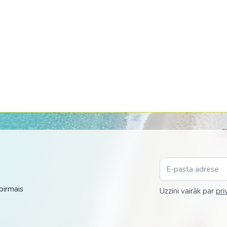
Malaizija
Nepāla
Omāna
Saūda Arābija
Singapūra
Šrilanka
Taizeme
Uzbekistāna
Vjetnama
pirmais
Uzzini vairāk par
pri