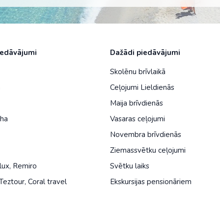
iedāvājumi
Dažādi piedāvājumi
Skolēnu brīvlaikā
a
Ceļojumi Lieldienās
Maija brīvdienās
iha
Vasaras ceļojumi
Novembra brīvdienās
Ziemassvētku ceļojumi
lux
,
Remiro
Svētku laiks
Teztour
,
Coral travel
Ekskursijas pensionāriem