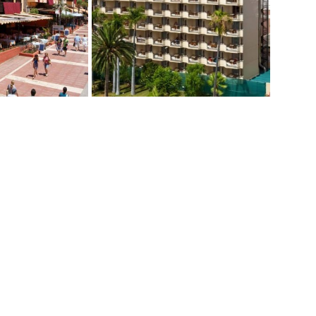
Kolumbija
Kostarika
Kuba
Meksika
Panama