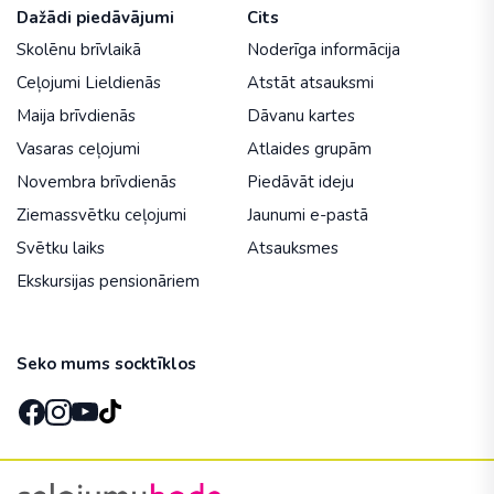
Dažādi piedāvājumi
Cits
Skolēnu brīvlaikā
Noderīga informācija
Ceļojumi Lieldienās
Atstāt atsauksmi
Maija brīvdienās
Dāvanu kartes
Vasaras ceļojumi
Atlaides grupām
Novembra brīvdienās
Piedāvāt ideju
Ziemassvētku ceļojumi
Jaunumi e-pastā
Svētku laiks
Atsauksmes
Ekskursijas pensionāriem
Seko mums socktīklos