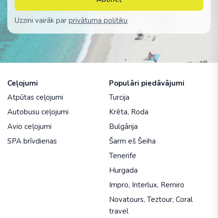
Uzzini vairāk par
privātuma politiku
Ceļojumi
Populāri piedāvājumi
Atpūtas ceļojumi
Turcija
Autobusu ceļojumi
Krēta
,
Roda
Avio ceļojumi
Bulgārija
SPA brīvdienas
Šarm eš Šeiha
Tenerife
Hurgada
Impro
,
Interlux
,
Remiro
Novatours
,
Teztour
,
Coral
travel