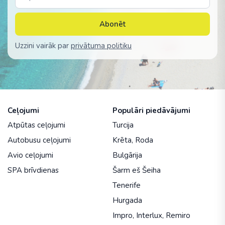
Abonēt
Uzzini vairāk par
privātuma politiku
Ceļojumi
Populāri piedāvājumi
Atpūtas ceļojumi
Turcija
Autobusu ceļojumi
Krēta
,
Roda
Avio ceļojumi
Bulgārija
SPA brīvdienas
Šarm eš Šeiha
Tenerife
Hurgada
Impro
,
Interlux
,
Remiro