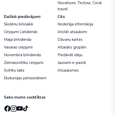
Novatours
,
Teztour
,
Coral
travel
Dažādi piedāvājumi
Cits
Skolēnu brīvlaikā
Noderīga informācija
Ceļojumi Lieldienās
Atstāt atsauksmi
Maija brīvdienās
Dāvanu kartes
Vasaras ceļojumi
Atlaides grupām
Novembra brīvdienās
Piedāvāt ideju
Ziemassvētku ceļojumi
Jaunumi e-pastā
Svētku laiks
Atsauksmes
Ekskursijas pensionāriem
Seko mums socktīklos