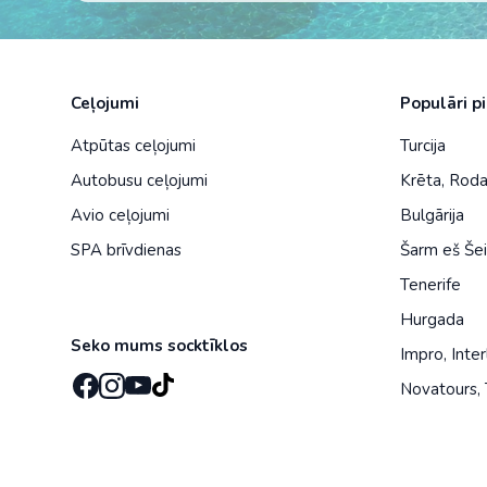
Ceļojumi
Populāri p
Atpūtas ceļojumi
Turcija
Autobusu ceļojumi
Krēta
,
Rod
Avio ceļojumi
Bulgārija
SPA brīvdienas
Šarm eš Še
Tenerife
Hurgada
Seko mums socktīklos
Impro
,
Inter
Novatours
,