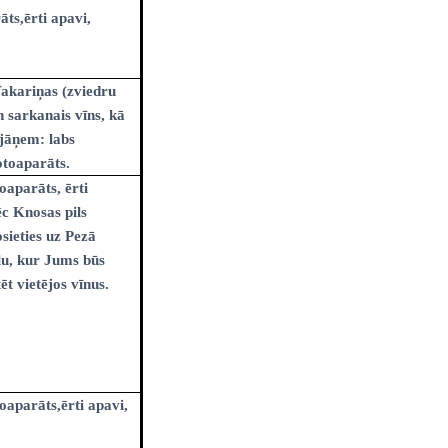
ts,ērti apavi,
Vakariņas (zviedru
n sarkanais vīns, kā
 jāņem: labs
otoaparāts.
oaparāts, ērti
c Knosas pils
ieties uz Pezā
u, kur Jums būs
ēt vietējos vīnus.
oaparāts,ērti apavi,