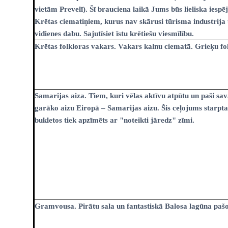
vietām Prevelī). Šī brauciena laikā Jums būs lieliska iespēj
Krētas ciematiņiem, kurus nav skārusi tūrisma industrija
vidienes dabu. Sajutīsiet īstu krētiešu viesmīlību.
Krētas folkloras vakars. Vakars kalnu ciematā. Grieķu fol
Samarijas aiza. Tiem, kuri vēlas aktīvu atpūtu un paši s
garāko aizu Eiropā – Samarijas aizu. Šis ceļojums starpt
bukletos tiek apzīmēts ar "noteikti jāredz" zīmi.
Gramvousa. Pirātu sala un fantastiskā Balosa lagūna pašos