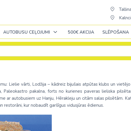
Tallina
Kalnci
AUTOBUSU CEĻOJUMI
500€ AKCIJA
SLĒPOŠANA
Oktobrī
Oktobrī
Oktobrī
Novembrī
Novembrī
Novembrī
Āfrika
Āfrika
Āzija
Āzija
Norvēģija
ĒĢIPTE: Hurgada
Alžīrija
Bali (pārsēš. 
AAE
mu: Lielie vārti, Lodžija – kādreiz bijušais atpūtas klubs un vietēj
Polija
, Paleokastro pakalna, forts no kurienes paveras lieliska pilsēt
ja
ĒĢIPTE: Šarm el Šeiha
Dienvidāfrikas republika
Šrilanka /pārsē
Austrālija
sme ar autobusiem uz Hanju, Hērakleju un citām salas pilsētām. Ka
Portugāle
un restorāni, kur nobaudīt garšīgus vidusjūras ēdienus.
cija
Kenija /c. Stambulu/
Ēģipte
Taizeme (pārs
Austrija
Slovākija
Maurīcija (pārsēš. Stambulā)
Etiopija
Vjetnama (pār
Azerbaidžāna
ne
Somija
a
No Palangas: Šarm el Šeiha
Kaboverde
Butāna