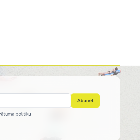
Abonēt
vātuma politiku