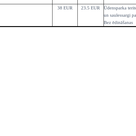
38 EUR
23.5 EUR
Ūdensparka terito
un saulessargi p
Bez ēdināšanas