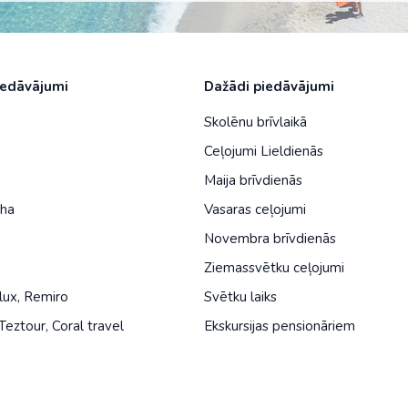
iedāvājumi
Dažādi piedāvājumi
Skolēnu brīvlaikā
a
Ceļojumi Lieldienās
Maija brīvdienās
iha
Vasaras ceļojumi
Novembra brīvdienās
Ziemassvētku ceļojumi
lux
,
Remiro
Svētku laiks
Teztour
,
Coral travel
Ekskursijas pensionāriem