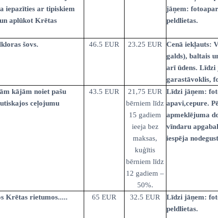
a iepazīties ar tipiskiem
jāņem: fotoaparā
 un aplūkot Krētas
peldlietas.
kloras šovs.
46.5 EUR
23.25 EUR
Cenā iekļauts: 
galds), baltais u
arī ūdens. Līdzi
garastāvoklis, f
avām kājām noiet pašu
43.5 EUR
21,75 EUR
Līdzi jāņem: fot
autiskajos ceļojumu
bērniem līdz
apavi,cepure. Pē
15 gadiem
apmeklējuma dos
ieeja bez
vīndaru apgabal
maksas,
iespēja nodegust
kuģītis
bērniem līdz
12 gadiem –
50%.
 Krētas rietumos.....
65 EUR
32.5 EUR
Līdzi jāņem: fot
peldlietas.