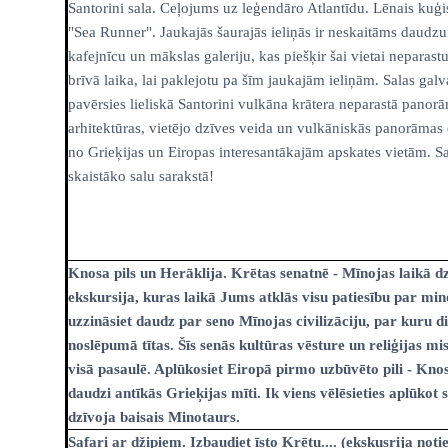
Santorini sala. Ceļojums uz leģendāro Atlantīdu. Lēnais kuģi
"Sea Runner". Jaukajās šaurajās ieliņās ir neskaitāms daudz
kafejnīcu un mākslas galeriju, kas piešķir šai vietai neparas
brīvā laika, lai paklejotu pa šīm jaukajām ieliņām. Salas galv
pavērsies lieliskā Santorini vulkāna krātera neparastā panor
arhitektūras, vietējo dzīves veida un vulkāniskās panorāmas d
no Grieķijas un Eiropas interesantākajām apskates vietām. Sal
skaistāko salu sarakstā!
Knosa pils un Herāklija. Krētas senatnē - Mīnojas laikā dzī
ekskursija, kuras laikā Jums atklās visu patiesību par min
uzzināsiet daudz par seno Mīnojas civilizāciju, par kuru di
noslēpumā tītas. Šīs senās kultūras vēsture un reliģijas mi
visā pasaulē. Aplūkosiet Eiropā pirmo uzbūvēto pili - Knosa
daudzi antīkās Grieķijas mīti. Ik viens vēlēsieties aplūkot 
dzīvoja baisais Minotaurs.
Safari ar džipiem. Izbaudiet īsto Krētu.... (ekskusrija not