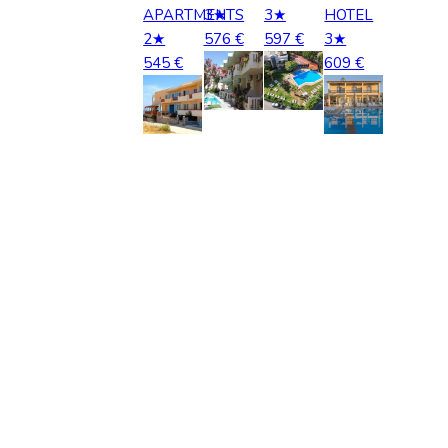
APARTMENTS
3★
3★
HOTEL
Kolumbija
2★
576 €
597 €
3★
545 €
609 €
Kostarika
Meksika
Panama