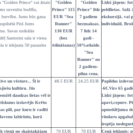
s "Golden Prince" vai ātrais
"Golden
"Golden
Līdzi jāņem: fot
ums suvenīru bodīšu,
Prince" 115
Prince" līdz
peldlietas. Salā 
tu burvību. Jums būs gana
EUR "Sea
7 gadiem
ekskursijā, vai 
aspilsētā Firā Jums
Runner"
bezmaksas.
individuāli. Bro
āma. Savas unikālās
130 EUR
7 līdz 14
ēļ Santorini sala ir viena
(bez
gadi -
a ir iekļauta 50 pasaules
ēdināšanas)
50%atlaide.
"Sea
Runner" no
2 gadiem-
pilna cena.
ve un vēsture... Šī ir
48.5 EUR
24.25 EUR
Papildus izdevum
ojiešu kultūru. Jūs
-6€.Virs 65 gad
emžēl daudzas lietas vēl ir
Līdzi jāņem: fot
stiskums izslavējis Krētu
apavi,cepure. Pē
s pili, par kuru ir radīti
apmeklējuma dos
slaveno labirintu, kurā
vīndaru apgabal
iespēja nodegust
iek vienā no skaistakājam
70 EUR
70 EUR
Cenā iekļauts: p