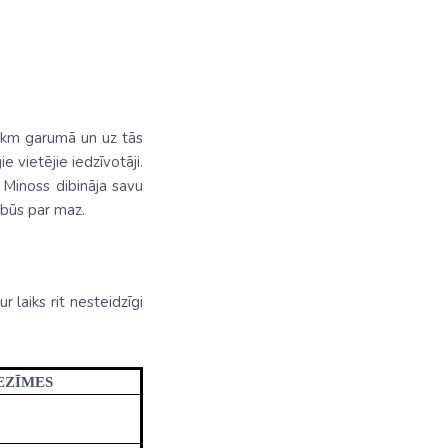
60 km garumā un uz tās
 vietējie iedzīvotāji.
 Minoss dibināja savu
u būs par maz.
 laiks rit nesteidzīgi
EZĪMES