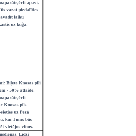
oaparāts,ērti apavi,
Jūs varat piedalīties
pavadīt laiku
kastis uz kuģa.
i: Biļete Knosas pilī
iem - 50% atlaide.
oaparāts,ērti
c Knosas pils
ieties uz Pezā
u, kur Jums būs
ēt vietējos vīnus.
usdienas. Līdzi