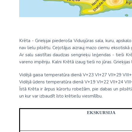
Krēta - Grieķijai piederoša Vidusjūras sala, kuru, apskal
nav lielu pilsētu. Ceļotājus aizrauj mazo ciemu eksotiskā 
Ar salu saistītas daudzas sengrieķu leģendas - tieši Kr
vareno impēriju. Kalni Krētā izaug tieši no jūras. Grieķija
Vidējā gaisa temperatūra dienā V+23 VI+27 VII+29 VII
Vidējā ūdens temperatūra dienā V+19 VI+22 VII+24 VII
Īstā Krēta ir ārpus kūrortu robežām, pie dabas un pilsētā
un kur var izbaudīt īsto krētiešu viesmīlību.
EKSKURSIJA