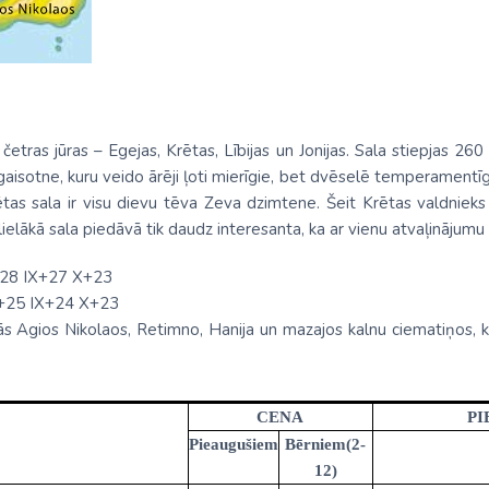
Malaizija
Nepāla
Omāna
Saūda Arābija
o četras jūras – Egejas, Krētas, Lībijas un Jonijas. Sala stiepjas 2
gaisotne, kuru veido ārēji ļoti mierīgie, bet dvēselē temperamentīgie
Singapūra
ētas sala ir visu dievu tēva Zeva dzimtene. Šeit Krētas valdnieks
s lielākā sala piedāvā tik daudz interesanta, ka ar vienu atvaļinājum
Šrilanka
Tadžikistāna
I+28 IX+27 X+23
I+25 IX+24 X+23
Taizeme
s Agios Nikolaos, Retimno, Hanija un mazajos kalnu ciematiņos, kur
Uzbekistāna
Vjetnama
CENA
PI
Pieaugušiem
Bērniem(2-
12)