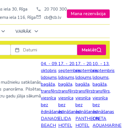
s iela 30, Rīga
20 700 300
Mana rezervācija
ema iela 116, Rīga
cb@cb.lv
VAIRĀK
Meklēt
Decembrī
Decembrī
Decembrī
Janvārī
Janvārī
Janvārī
04. - 09.
17. - 20.
17. - 20.
10. - 13.
oktobris
septembris
septembris
septembris
Amerika
Amerika
Šveice
lidojums,
lidojums,
lidojums,
lidojums,
Stambulā)
Argentīna
o muižnieku satikšanās
bagāža,
bagāža,
bagāža,
bagāža,
Turcija
as panorāma. Pilsētas
transfērs,
transfērs,
transfērs,
transfērs,
š. Stambulā/
ASV
tru gadu jūlija sākumā
viesnīca
viesnīca
viesnīca
viesnīca
Ungārija
ēš. Stambulā)
Brazīlija
bez
bez
bez
bez
Vācija
ēdināšanas
ēdināšanas
ēdināšanas
ēdināšanas
sēš. Stambulā)
Dominikānas republika
DANAOS
ELIDA
PANTHEON
CRETA
Zviedrija
BEACH
HOTEL
HOTEL
AQUAMARINE
Kanāda