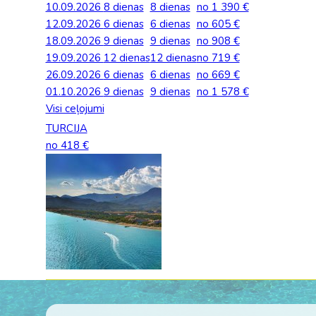
10.09.2026
8 dienas
8 dienas
no 1 390 €
Palīdzība ārkārtas situācijās
Horvātija
Norvēģi
12.09.2026
Grieķija: Roda
Dānija
6 dienas
6 dienas
no 605 €
Spānija: Barselo
Monako
BALTA ceļojumu apdrošināšana
18.09.2026
9 dienas
9 dienas
no 908 €
Igaunija
Polija
Gruzija: Batumi
Francija
Spānija: Malaga
Portugāle
19.09.2026
12 dienas
12 dienas
no 719 €
Anketas vīzu noformēšanai
26.09.2026
6 dienas
6 dienas
no 669 €
Itālija: Kalabrija
Grieķija
Spānija: Maljorka
Rumānija
01.10.2026
Lidojumu atcelšana un kavēšanās
9 dienas
9 dienas
no 1 578 €
Itālija: Sardīnija
Gruzija
Tenerife
Somija
Visi ceļojumi
Auto noma
TURCIJA
Itālija: Sicīlija
Horvātija
TURCIJA
Spānija
no 418 €
Kipra
Islande
Turcija PREMIU
Šveice
Madeira
Itālija
Turcija: Bodruma
Turcija
Kipra
Vācija