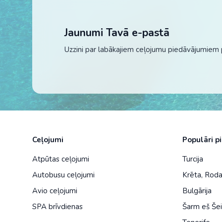
Jaunumi Tavā e-pastā
Uzzini par labākajiem ceļojumu piedāvājumiem 
Ceļojumi
Populāri p
Atpūtas ceļojumi
Turcija
Autobusu ceļojumi
Krēta
,
Rod
Avio ceļojumi
Bulgārija
SPA brīvdienas
Šarm eš Še