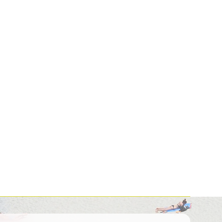
Kolumbija
Kostarika
Meksika
Panama