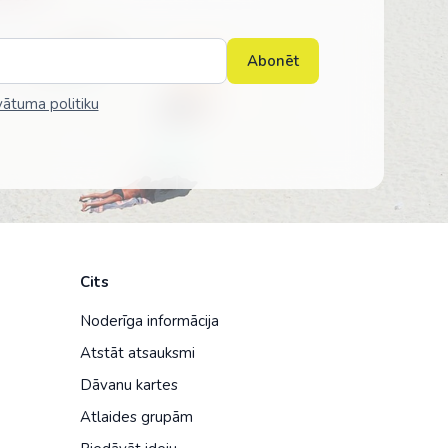
Abonēt
vātuma politiku
Cits
Noderīga informācija
Atstāt atsauksmi
Dāvanu kartes
Atlaides grupām