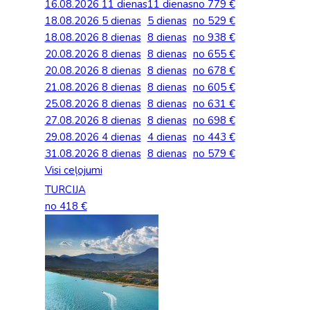
16.08.2026
11 dienas
11 dienas
no 779 €
Palīdzība ārkārtas situācijās
Horvātija
Norvēģi
18.08.2026
5 dienas
5 dienas
no 529 €
Grieķija: Roda
Dānija
Spānija: Barselo
Monako
BALTA ceļojumu apdrošināšana
18.08.2026
8 dienas
8 dienas
no 938 €
Igaunija
Polija
Gruzija: Batumi
Francija
Spānija: Malaga
Portugāle
20.08.2026
8 dienas
8 dienas
no 655 €
Anketas vīzu noformēšanai
20.08.2026
8 dienas
8 dienas
no 678 €
Itālija: Kalabrija
Grieķija
Spānija: Maljorka
Rumānija
21.08.2026
8 dienas
8 dienas
no 605 €
Lidojumu atcelšana un kavēšanās
25.08.2026
8 dienas
8 dienas
no 631 €
Itālija: Sardīnija
Gruzija
Tenerife
Somija
Auto noma
27.08.2026
8 dienas
8 dienas
no 698 €
Itālija: Sicīlija
Horvātija
TURCIJA
Spānija
29.08.2026
4 dienas
4 dienas
no 443 €
31.08.2026
8 dienas
8 dienas
no 579 €
Kipra
Islande
Turcija PREMIU
Šveice
Visi ceļojumi
Madeira
Itālija
Turcija: Bodruma
Turcija
TURCIJA
no 418 €
Kipra
Vācija