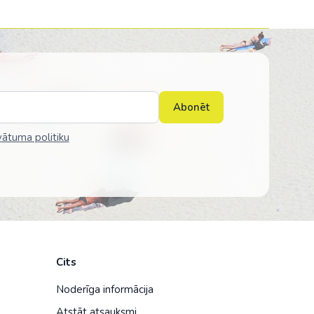
Abonēt
vātuma politiku
Cits
Noderīga informācija
Atstāt atsauksmi