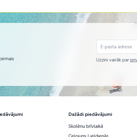
Malaizija
Nepāla
Omāna
Saūda Arābija
Singapūra
pirmais
Uzzini vairāk par
pri
Šrilanka
Tadžikistāna
Taizeme
Uzbekistāna
Vjetnama
iedāvājumi
Dažādi piedāvājumi
Skolēnu brīvlaikā
a
Ceļojumi Lieldienās