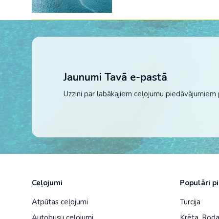
Jaunumi Tavā e-pastā
Uzzini par labākajiem ceļojumu piedāvājumiem 
Ceļojumi
Populāri p
Atpūtas ceļojumi
Turcija
Autobusu ceļojumi
Krēta
,
Rod