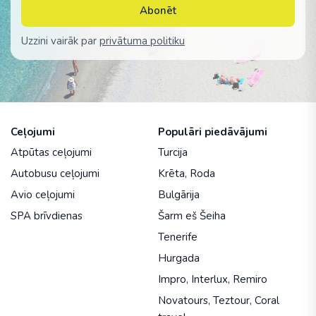
Abonēt
Uzzini vairāk par
privātuma politiku
Ceļojumi
Populāri piedāvājumi
Atpūtas ceļojumi
Turcija
Autobusu ceļojumi
Krēta
,
Roda
Avio ceļojumi
Bulgārija
SPA brīvdienas
Šarm eš Šeiha
Tenerife
Hurgada
Impro
,
Interlux
,
Remiro
Novatours
,
Teztour
,
Coral