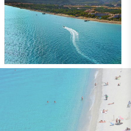
29. aug. - 05. sep.
lidojums, bagāža, transfērs, viesnīca
bez ēdināšanas
RESIDENCE BAIA SANTA REPARATA SPECIAL CAT.
1 173 €