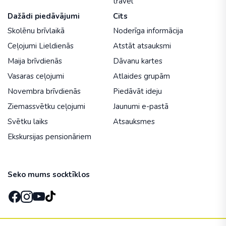
travel
Dažādi piedāvājumi
Cits
Skolēnu brīvlaikā
Noderīga informācija
Ceļojumi Lieldienās
Atstāt atsauksmi
Maija brīvdienās
Dāvanu kartes
Vasaras ceļojumi
Atlaides grupām
Novembra brīvdienās
Piedāvāt ideju
Ziemassvētku ceļojumi
Jaunumi e-pastā
Svētku laiks
Atsauksmes
Ekskursijas pensionāriem
Seko mums socktīklos