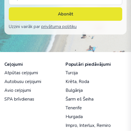
Abonēt
Uzzini vairāk par
privātuma politiku
Ceļojumi
Populāri piedāvājumi
Atpūtas ceļojumi
Turcija
Autobusu ceļojumi
Krēta
,
Roda
Avio ceļojumi
Bulgārija
SPA brīvdienas
Šarm eš Šeiha
Tenerife
Hurgada
Impro
,
Interlux
,
Remiro