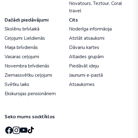
Novatours
,
Teztour
,
Coral
travel
Dažādi piedāvājumi
Cits
Skolēnu brīvlaikā
Noderīga informācija
Ceļojumi Lieldienās
Atstāt atsauksmi
Maija brīvdienās
Dāvanu kartes
Vasaras ceļojumi
Atlaides grupām
Novembra brīvdienās
Piedāvāt ideju
Ziemassvētku ceļojumi
Jaunumi e-pastā
Svētku laiks
Atsauksmes
Ekskursijas pensionāriem
Seko mums socktīklos